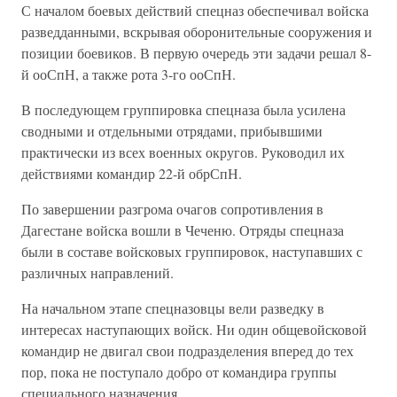
С началом боевых действий спецназ обеспечивал войска
разведданными, вскрывая оборонительные сооружения и
позиции боевиков. В первую очередь эти задачи решал 8-
й ооСпН, а также рота 3-го ооСпН.
В последующем группировка спецназа была усилена
сводными и отдельными отрядами, прибывшими
практически из всех военных округов. Руководил их
действиями командир 22-й обрСпН.
По завершении разгрома очагов сопротивления в
Дагестане войска вошли в Чеченю. Отряды спецназа
были в составе войсковых группировок, наступавших с
различных направлений.
На начальном этапе спецназовцы вели разведку в
интересах наступающих войск. Ни один общевойсковой
командир не двигал свои подразделения вперед до тех
пор, пока не поступало добро от командира группы
специального назначения.