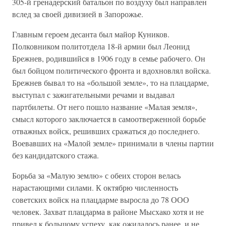
305-й гренадерский батальон по воздуху был направлен
вслед за своей дивизией в Запорожье.
Главным героем десанта был майор Куников.
Полковником политотдела 18-й армии был Леонид
Брежнев, родившийся в 1906 году в семье рабочего. Он
был бойцом политического фронта и вдохновлял войска.
Брежнев бывал то на «большой земле», то на плацдарме,
выступал с зажигательными речами и выдавал
партбилеты. От него пошло название «Малая земля»,
смысл которого заключается в самоотверженной борьбе
отважных войск, решивших сражаться до последнего.
Воевавших на «Малой земле» принимали в члены партии
без кандидатского стажа.
Борьба за «Малую землю» с обеих сторон велась
нарастающими силами. К октябрю численность
советских войск на плацдарме выросла до 78 ООО
человек. Захват плацдарма в районе Мысхако хотя и не
привел к большому успеху, как ожидалось ранее, и не