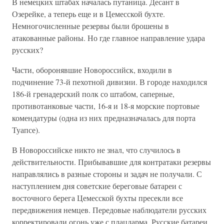
В немецких штабах началась путаница. Десант в
Озерейке, а теперь еще и в Цемесской бухте.
Немногочисленные резервы были брошены в
атакованные районы. Но где главное направление удара
русских?
Части, оборонявшие Новороссийск, входили в
подчинение 73-й пехотной дивизии. В городе находился
186-й гренадерский полк со штабом, саперные,
противотанковые части, 16-я и 18-я морские портовые
комендатуры (одна из них предназначалась для порта
Туапсе).
В Новороссийске никто не знал, что случилось в
действительности. Прибывавшие для контратаки резервы
направлялись в разные стороны и задач не получали. С
наступлением дня советские береговые батареи с
восточного берега Цемесской бухты пресекли все
передвижения немцев. Передовые наблюдатели русских
корректировали огонь уже с плацдарма. Русские батареи