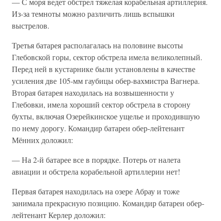
— С моря ведет обстрел тяжелая корабельная артиллерия.
Из-за темноты можно различить лишь вспышки
выстрелов.
Третья батарея располагалась на половине высоты
Глебовской горы, сектор обстрела имела великолепный.
Перед ней в кустарнике были установлены в качестве
усиления две 105-мм гаубицы обер-вахмистра Вагнера.
Вторая батарея находилась на возвышенности у
Глебовки, имела хороший сектор обстрела в сторону
бухты, включая Озерейкинское ущелье и проходившую
по нему дорогу. Командир батареи обер-лейтенант
Мённих доложил:
— На 2-й батарее все в порядке. Потерь от налета
авиации и обстрела корабельной артиллерии нет!
Первая батарея находилась на озере Абрау и тоже
занимала прекрасную позицию. Командир батареи обер-
лейтенант Керлер доложил: