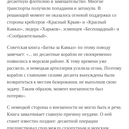
десантную флотилию в замешательство. Многие
транспорты получили попадания и затонули. В
решающий момент не оказалось огневой поддержки со
стороны крейсеров «Красный Крым» и «Красный
Кавказ», лидера «Харьков», эсминцев «Беспощадный» и
«Сообразительный».
Советская книга «Битва за Кавказ» по этому поводу
замечает: «... но десантные корабли не своевременно
появились в морском районе. К тому времени уже
рассвело, и немецкая артиллерия усилила огонь. Поэтому
корабли с главными силами десанта вынуждены были
возвратиться к местам базирования, не выполнив свою
задачу. Таким образом, момент внезапности был
потерян».
С немецкой стороны о внезапности не могло быть и речи.
Книга замалчивает главную причину неудачи. О ней
станет известно позднее: десантной операции
предшествовал спор между сухопутным и морским