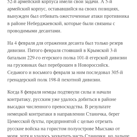
52-й армейский корпуса имели свои задачи. А 5-й
армейский корпус, остававшийся на своих позициях,
вынужден был отбивать ожесточенные атаки противника
в районе Неберджаевской, которые были связаны с
проводимыми десантами.
На 4 февраля для отражения десанта был только резерв
дивизии. Пятого февраля стоявший в Крымской 3-й
батальон 229-го егерского полка 101-й егерской дивизии
на грузовиках был переброшен в Новороссийск.
Седьмого и восьмого февраля за ним последовал 305-й
гренадерский полк 198-й пехотной дивизии.
Когда 8 февраля немцы подтянули силы и начали
контратаку, русским уже удалось добиться в районе
высадки численного превосходства. В результате
немецкой контратаки в направлении Станичка, берег
Цемесской бухты, предпринятой с целью отрезать
русские войска на гористом полуострове Мысхако от
моря, хотя и удалось захватить часть Станички, но дальше