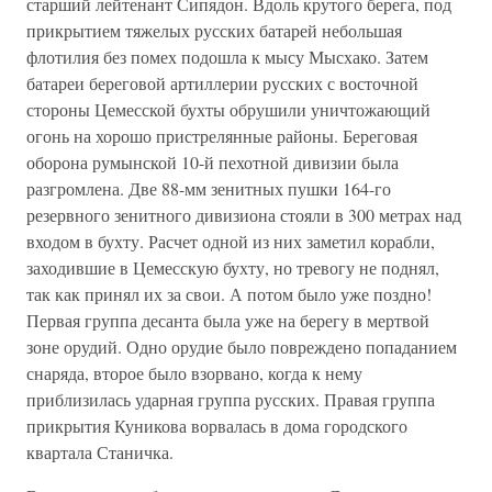
старший лейтенант Сипядон. Вдоль крутого берега, под
прикрытием тяжелых русских батарей небольшая
флотилия без помех подошла к мысу Мысхако. Затем
батареи береговой артиллерии русских с восточной
стороны Цемесской бухты обрушили уничтожающий
огонь на хорошо пристрелянные районы. Береговая
оборона румынской 10-й пехотной дивизии была
разгромлена. Две 88-мм зенитных пушки 164-го
резервного зенитного дивизиона стояли в 300 метрах над
входом в бухту. Расчет одной из них заметил корабли,
заходившие в Цемесскую бухту, но тревогу не поднял,
так как принял их за свои. А потом было уже поздно!
Первая группа десанта была уже на берегу в мертвой
зоне орудий. Одно орудие было повреждено попаданием
снаряда, второе было взорвано, когда к нему
приблизилась ударная группа русских. Правая группа
прикрытия Куникова ворвалась в дома городского
квартала Станичка.