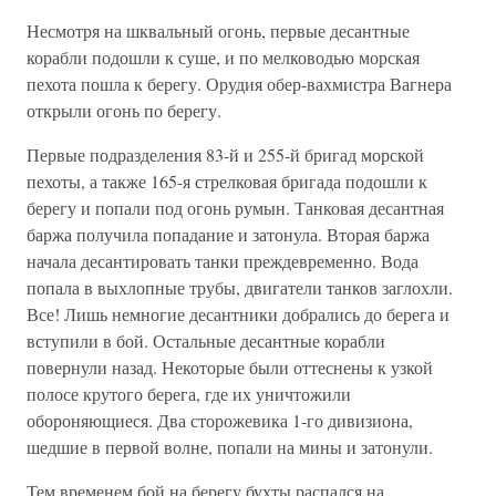
Несмотря на шквальный огонь, первые десантные
корабли подошли к суше, и по мелководью морская
пехота пошла к берегу. Орудия обер-вахмистра Вагнера
открыли огонь по берегу.
Первые подразделения 83-й и 255-й бригад морской
пехоты, а также 165-я стрелковая бригада подошли к
берегу и попали под огонь румын. Танковая десантная
баржа получила попадание и затонула. Вторая баржа
начала десантировать танки преждевременно. Вода
попала в выхлопные трубы, двигатели танков заглохли.
Все! Лишь немногие десантники добрались до берега и
вступили в бой. Остальные десантные корабли
повернули назад. Некоторые были оттеснены к узкой
полосе крутого берега, где их уничтожили
обороняющиеся. Два сторожевика 1-го дивизиона,
шедшие в первой волне, попали на мины и затонули.
Тем временем бой на берегу бухты распался на