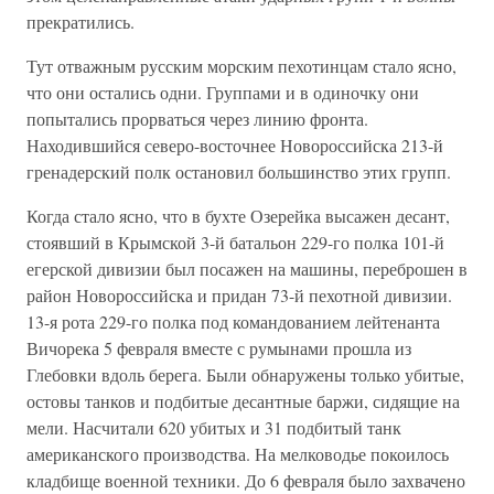
прекратились.
Тут отважным русским морским пехотинцам стало ясно,
что они остались одни. Группами и в одиночку они
попытались прорваться через линию фронта.
Находившийся северо-восточнее Новороссийска 213-й
гренадерский полк остановил большинство этих групп.
Когда стало ясно, что в бухте Озерейка высажен десант,
стоявший в Крымской 3-й батальон 229-го полка 101-й
егерской дивизии был посажен на машины, переброшен в
район Новороссийска и придан 73-й пехотной дивизии.
13-я рота 229-го полка под командованием лейтенанта
Вичорека 5 февраля вместе с румынами прошла из
Глебовки вдоль берега. Были обнаружены только убитые,
остовы танков и подбитые десантные баржи, сидящие на
мели. Насчитали 620 убитых и 31 подбитый танк
американского производства. На мелководье покоилось
кладбище военной техники. До 6 февраля было захвачено