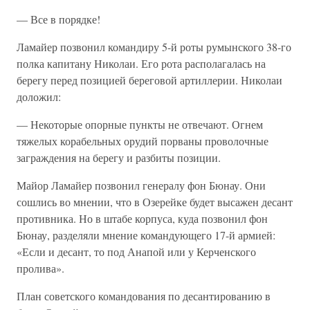
— Все в порядке!
Ламайер позвонил командиру 5-й роты румынского 38-го
полка капитану Николаи. Его рота располагалась на
берегу перед позицией береговой артиллерии. Николаи
доложил:
— Некоторые опорные пункты не отвечают. Огнем
тяжелых корабельных орудий порваны проволочные
заграждения на берегу и разбиты позиции.
Майор Ламайер позвонил генералу фон Бюнау. Они
сошлись во мнении, что в Озерейке будет высажен десант
противника. Но в штабе корпуса, куда позвонил фон
Бюнау, разделяли мнение командующего 17-й армией:
«Если и десант, то под Анапой или у Керченского
пролива».
План советского командования по десантированию в