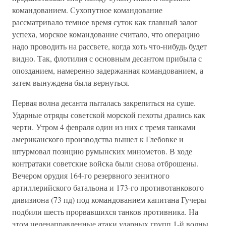
командованием. Сухопутное командование
рассматривало темное время суток как главный залог
успеха, морское командование считало, что операцию
надо проводить на рассвете, когда хоть что-нибудь будет
видно. Так, флотилия с основным десантом прибыла с
опозданием, намеренно задержанная командованием, а
затем вынуждена была вернуться.
Первая волна десанта пыталась закрепиться на суше.
Ударные отряды советской морской пехоты дрались как
черти. Утром 4 февраля один из них с тремя танками
американского производства вышел к Глебовке и
штурмовал позицию румынских минометов. В ходе
контратаки советские войска были снова отброшены.
Вечером орудия 164-го резервного зенитного
артиллерийского батальона и 173-го противотанкового
дивизиона (73 пд) под командованием капитана Гучеры
подбили шесть прорвавшихся танков противника. На
этом целенаправленные атаки ударных групп 1-й волны