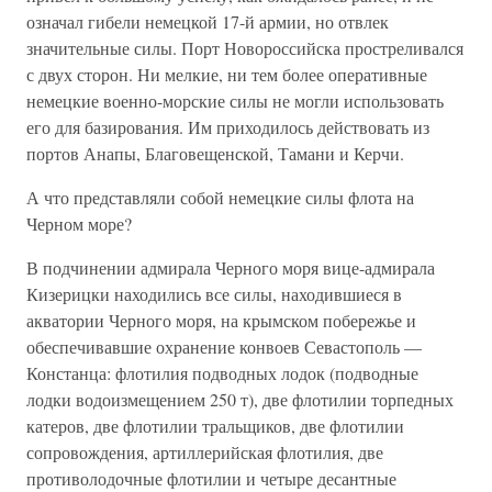
означал гибели немецкой 17-й армии, но отвлек
значительные силы. Порт Новороссийска простреливался
с двух сторон. Ни мелкие, ни тем более оперативные
немецкие военно-морские силы не могли использовать
его для базирования. Им приходилось действовать из
портов Анапы, Благовещенской, Тамани и Керчи.
А что представляли собой немецкие силы флота на
Черном море?
В подчинении адмирала Черного моря вице-адмирала
Кизерицки находились все силы, находившиеся в
акватории Черного моря, на крымском побережье и
обеспечивавшие охранение конвоев Севастополь —
Констанца: флотилия подводных лодок (подводные
лодки водоизмещением 250 т), две флотилии торпедных
катеров, две флотилии тральщиков, две флотилии
сопровождения, артиллерийская флотилия, две
противолодочные флотилии и четыре десантные