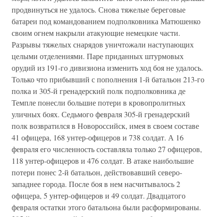
продвинуться не удалось. Снова тяжелые береговые
батареи под командованием подполковника Матюшенко
своим огнем накрыли атакующие немецкие части.
Разрывы тяжелых снарядов уничтожали наступающих
целыми отделениями. Паре приданных штурмовых
орудий из 191-го дивизиона изменить ход боя не удалось.
Только что прибывший с пополнения 1-й батальон 213-го
полка и 305-й гренадерский полк подполковника де
Темпле понесли большие потери в кровопролитных
уличных боях. Седьмого февраля 305-й гренадерский
полк возвратился в Новороссийск, имея в своем составе
41 офицера, 168 унтер-офицеров и 738 солдат. А 16
февраля его численность составляла только 27 офицеров,
118 унтер-офицеров и 476 солдат. В атаке наибольшие
потери понес 2-й батальон, действовавший северо-
западнее города. После боя в нем насчитывалось 2
офицера, 5 унтер-офицеров и 49 солдат. Двадцатого
февраля остатки этого батальона были расформированы.