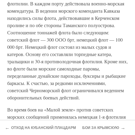
флотилии. В каждом порту действовала военно-морская
комендатура. В ведении морского коменданта Кавказа
находились силы флота, действовавшие в Керченском
проливе и по обе стороны Таманского полуострова.
Соотношение тоннажей флота было следующим:
советский флот — 300 ООО брт, немецкий флот — 100
000 брт. Немецкий флот состоял из малых судов и
катеров. Основу его составляли торпедные катера,
тральщики и 30-я противолодочная флотилия. Кроме них,
во флоте были морские самоходные паромы,
переделанные дунайские пароходы, буксиры и рыбацкие
баркасы. К счастью, за редкими исключениями,
советский Черноморский флот ограничивался ведением
оборонительных боевых действий.
Во время боев на «Малой земле» против советских
морских сообщений применялась немецкая 1-я флотилия
торпедных катеров под командованием капитан-
←
→
ОТХОД НА КУБАНСКИЙ ПЛАЦДАРМ
БОИ ЗА КРЫМСКУЮ
лейтенанта Кристиансена. Малые катера,