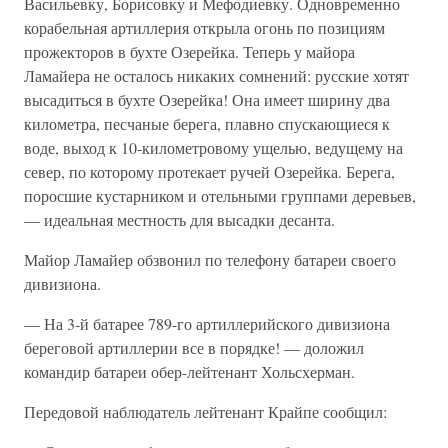
Васильевку, Борисовку и Мефодиевку. Одновременно
корабельная артиллерия открыла огонь по позициям
прожекторов в бухте Озерейка. Теперь у майора
Ламайера не осталось никаких сомнений: русские хотят
высадиться в бухте Озерейка! Она имеет ширину два
километра, песчаные берега, плавно спускающиеся к
воде, выход к 10-километровому ущелью, ведущему на
север, по которому протекает ручей Озерейка. Берега,
поросшие кустарником и отельными группами деревьев,
— идеальная местность для высадки десанта.
Майор Ламайер обзвонил по телефону батареи своего
дивизиона.
— На 3-й батарее 789-го артиллерийского дивизиона
береговой артиллерии все в порядке! — доложил
командир батареи обер-лейтенант Хольсхерман.
Передовой наблюдатель лейтенант Крайпе сообщил: