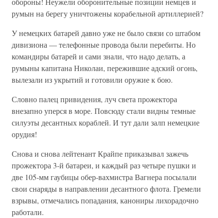
обороны! Неужели оборонительные позиции немцев и
румын на берегу уничтожены корабельной артиллерией?
У немецких батарей давно уже не было связи со штабом
дивизиона — телефонные провода были перебиты. Но
командиры батарей и сами знали, что надо делать, а
румыны капитана Николаи, пережившие адский огонь,
вылезали из укрытий и готовили оружие к бою.
Словно палец привидения, луч света прожектора
внезапно уперся в море. Повсюду стали видны темные
силуэты десантных кораблей. И тут дали залп немецкие
орудия!
Снова и снова лейтенант Крайпе приказывал зажечь
прожектора 3-й батареи, и каждый раз четыре пушки и
две 105-мм гаубицы обер-вахмистра Вагнера посылали
свои снаряды в направлении десантного флота. Гремели
взрывы, отмечались попадания, канониры лихорадочно
работали.