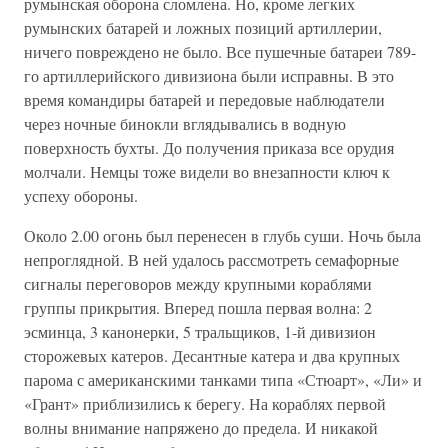
румынская оборона сломлена. Но, кроме легких
румынских батарей и ложных позиций артиллерии,
ничего повреждено не было. Все пушечные батареи 789-
го артиллерийского дивизиона были исправны. В это
время командиры батарей и передовые наблюдатели
через ночные бинокли вглядывались в водную
поверхность бухты. До получения приказа все орудия
молчали. Немцы тоже видели во внезапности ключ к
успеху обороны.
Около 2.00 огонь был перенесен в глубь суши. Ночь была
непроглядной. В ней удалось рассмотреть семафорные
сигналы переговоров между крупными кораблями
группы прикрытия. Вперед пошла первая волна: 2
эсминца, 3 канонерки, 5 тральщиков, 1-й дивизион
сторожевых катеров. Десантные катера и два крупных
парома с американскими танками типа «Стюарт», «Ли» и
«Грант» приблизились к берегу. На кораблях первой
волны внимание напряжено до предела. И никакой