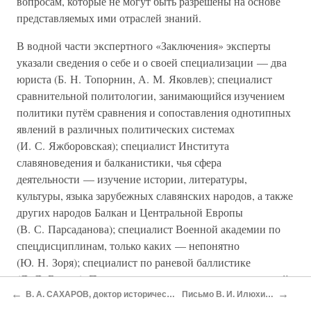
вопросам, которые не могут быть разрешены на основе
представляемых ими отраслей знаний.
В водной части экспертного «Заключения» эксперты
указали сведения о себе и о своей специализации — два
юриста (Б. Н. Топорнин, А. М. Яковлев); специалист
сравнительной политологии, занимающийся изучением
политики путём сравнения и сопоставления однотипных
явлений в различных политических системах
(И. С. Яжборовская); специалист Института
славяноведения и балканистики, чья сфера
деятельности — изучение истории, литературы,
культуры, языка зарубежных славянских народов, а также
других народов Балкан и Центральной Европы
(В. С. Парсаданова); специалист Военной академии по
спецдисциплинам, только каких — непонятно
(Ю. Н. Зоря); специалист по раневой баллистике
(Л. Л. Беляев). Примечательно, что в составе экспертной
←
→
комиссии нет ни одного криминалиста (исследовались
В. А. САХАРОВ, доктор исторических наук, профессор Московского государственного университета им. М. В. Ломоносова
Письмо В. И. Илюхина Президенту РФ Д. А. Медведеву от 22 апреля 2010 г.