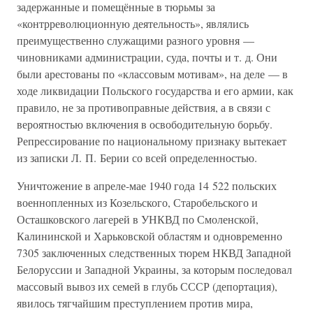
задержанные и помещённые в тюрьмы за
«контрреволюционную деятельность», являлись
преимущественно служащими разного уровня —
чиновниками администрации, суда, почты и т. д. Они
были арестованы по «классовым мотивам», на деле — в
ходе ликвидации Польского государства и его армии, как
правило, не за противоправные действия, а в связи с
вероятностью включения в освободительную борьбу.
Репрессирование по национальному признаку вытекает
из записки Л. П. Берии со всей определенностью.
Уничтожение в апреле-мае 1940 года 14 522 польских
военнопленных из Козельского, Старобельского и
Осташковского лагерей в УНКВД по Смоленской,
Калининской и Харьковской областям и одновременно
7305 заключенных следственных тюрем НКВД Западной
Белоруссии и Западной Украины, за которым последовал
массовый вывоз их семей в глубь СССР (депортация),
явилось тягчайшим преступлением против мира,