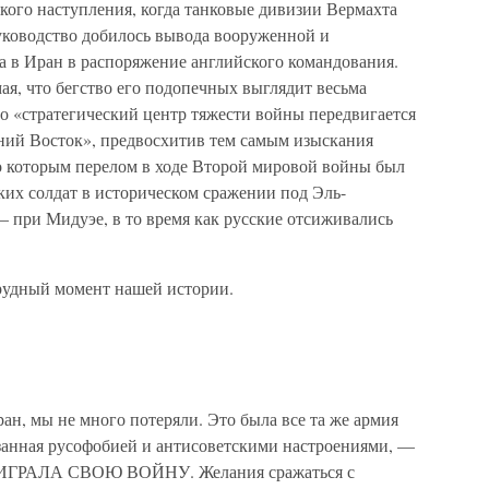
цкого наступления, когда танковые дивизии Вермахта
руководство добилось вывода вооруженной и
а в Иран в распоряжение английского командования.
я, что бегство его подопечных выглядит весьма
то «стратегический центр тяжести войны передвигается
ний Восток», предвосхитив тем самым изыскания
о которым перелом в ходе Второй мировой войны был
ких солдат в историческом сражении под Эль-
 при Мидуэе, в то время как русские отсиживались
рудный момент нашей истории.
ан, мы не много потеряли. Это была все та же армия
занная русофобией и антисоветскими настроениями, —
РОИГРАЛА СВОЮ ВОЙНУ. Желания сражаться с