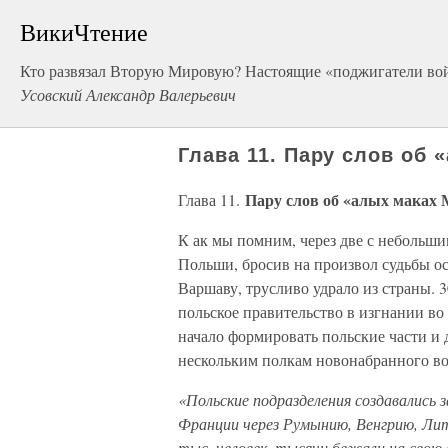
ВикиЧтение
Кто развязал Вторую Мировую? Настоящие «поджигатели в
Усовский Александр Валерьевич
Глава 11. Пару слов об 
Пару слов об «алых маках 
Глава 11.
К ак мы помним, через две с небольши
Польши, бросив на произвол судьбы о
Варшаву, трусливо удрало из страны. 
польское правительство в изгнании во
начало формировать польские части и 
нескольким полкам новонабранного во
«Польские подразделения создавались 
Франции через Румынию, Венгрию, Лит
тыс. человек, тысячи бежали на свою