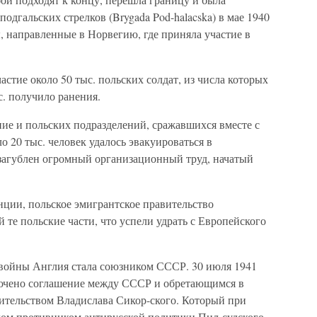
одгальских стрелков (Brygada Pod-halacska) в мае 1940
, направленные в Норвегию, где приняла участие в
стие около 50 тыс. польских солдат, из числа которых
с. получило ранения.
е и польских подразделений, сражавшихся вместе с
о 20 тыс. человек удалось эвакуироваться в
загублен огромный организационный труд, начатый
нции, польское эмигрантское правительство
й те польские части, что успели удрать с Европейского
 войны Англия стала союзником СССР. 30 июля 1941
лючено соглашение между СССР и обретающимся в
ительством Владислава Сикор-ского. Который при
шлом противником антирусской политики Пил-судского,