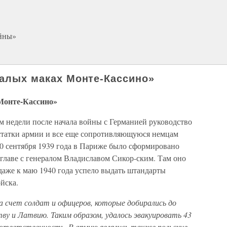
ойны»
«алых маках Монте-Кассино»
Монте-Кассино»
м недели после начала войны с Германией руководство
статки армии и все еще сопротивляющуюся немцам
30 сентября 1939 года в Париже было сформировано
 главе с генералом Владиславом Сикор-ским. Там оно
даже к маю 1940 года успело выдать штандарты
йска.
за счет солдат и офицеров, которые добирались до
ву и Латвию. Таким образом, удалось эвакуировать 43
 ответственность. В армию являлись также польские