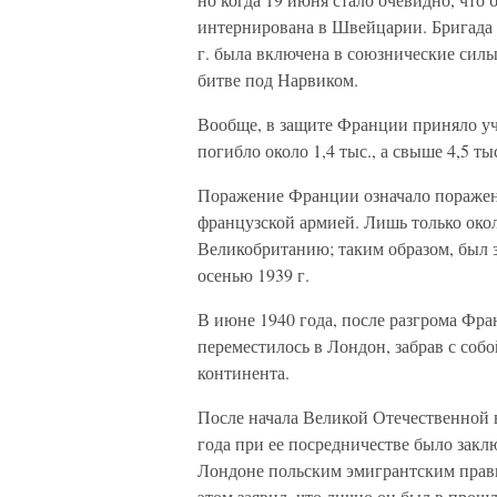
интернирована в Швейцарии. Бригада п
г. была включена в союзнические силы
битве под Нарвиком.
Вообще, в защите Франции приняло уча
погибло около 1,4 тыс., а свыше 4,5 ты
Поражение Франции означало поражени
французской армией. Лишь только окол
Великобританию; таким образом, был 
осенью 1939 г.
В июне 1940 года, после разгрома Фра
переместилось в Лондон, забрав с собо
континента.
После начала Великой Отечественной
года при ее посредничестве было зак
Лондоне польским эмигрантским прав
этом заявил, что лично он был в про