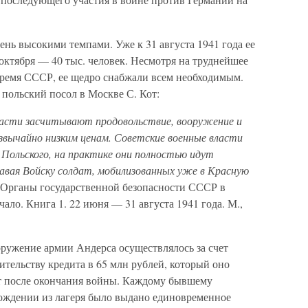
нь высокими темпами. Уже к 31 августа 1941 года ее
 октября — 40 тыс. человек. Несмотря на труднейшее
 время СССР, ее щедро снабжали всем необходимым.
 польский посол в Москве С. Кот:
ласти засчитывают продовольствие, вооружение и
езвычайно низким ценам. Советские военные власти
 Польского, на практике они полностью идут
авая Войску солдат, мобилизованных уже в Красную
(Органы государственной безопасности СССР в
ало. Книга 1. 22 июня — 31 августа 1941 года. М.,
оружение армии Андерса осуществлялось за счет
тельству кредита в 65 млн рублей, который оно
ет после окончания войны. Каждому бывшему
ождении из лагеря было выдано единовременное