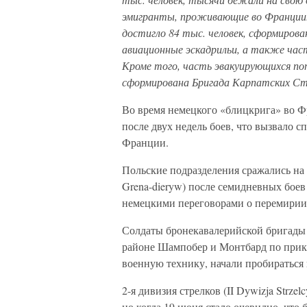
эмигранты, проживающие во Франции. В
достигло 84 тыс. человек, сформирова
авиационные эскадрильи, а также час
Кроме того, часть эвакуирующихся по
сформирована Бригада Карпатских Стре
Во время немецкого «блицкрига» во Фр
после двух недель боев, что вызвало
Франции.
Польские подразделения сражались на 
Grena-dieryw) после семидневных боев
немецкими переговорами о перемирии
Солдаты бронекавалерийской бригады (
районе Шампобер и Монтбард по прик
военную технику, начали пробираться 
2-я дивизия стрелков (II Dywizja Strz
но когда 19 июня стало очевидно, что 