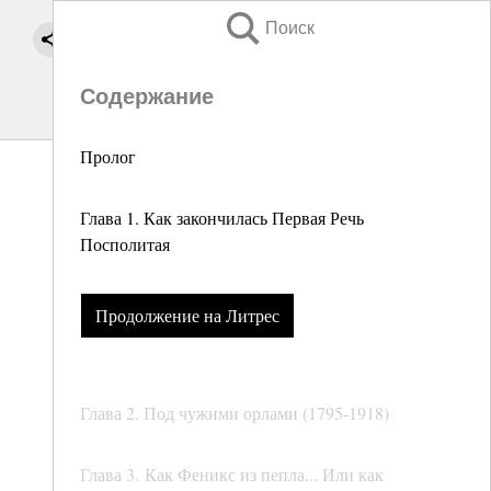
Поиск
Содержание
Пролог
Глава 1. Как закончилась Первая Речь
Посполитая
Продолжение на Литрес
Глава 2. Под чужими орлами (1795-1918)
Глава 3. Как Феникс из пепла... Или как