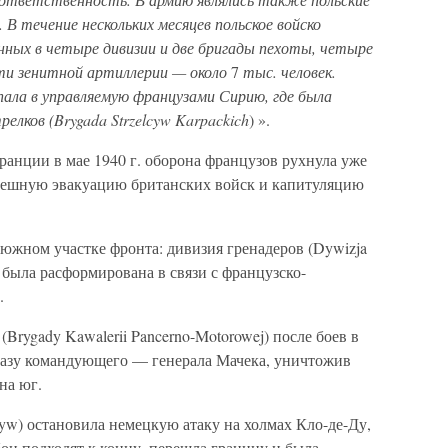
 течение нескольких месяцев польское войско
нных в четыре дивизии и две бригады пехоты, четыре
ти зенитной артиллерии — около
7
тыс. человек.
пала в управляемую французами Сирию, где была
лков (Brygada Strzelcyw Karpackich
) ».
анции в мае 1940 г. оборона французов рухнула уже
 спешную эвакуацию британских войск и капитуляцию
южном участке фронта: дивизия гренадеров (Dywizja
 была расформирована в связи с французско-
.
Brygady Kawalerii Pancerno-Motorowej) после боев в
азу командующего — генерала Мачека, уничтожив
на юг.
elcyw) остановила немецкую атаку на холмах Кло-де-Ду,
бои подходят к концу, перешла границу и была