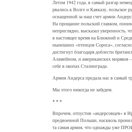
Летом 1942 года, в самый разгар неме
рвались к Волге и Кавказу, польское 
оснащенной за наш счет армии Андерс
На прощание польский главком, понима
неприглядно, высказал уверенность, ч
в настоящее время на Ближний и Сред
нынешних «птенцов Сороса», согласн
достигнут благодаря доблести британс
Аламейном, и американских моряков —
себе в окопах Сталинграда.
Армия Андерса предала нас в самый т
Мы этого никогда не забудем.
* * *
Впрочем, отпустив «андерсовцев» в Ир
предвоенной Польши, насквозь прони
та самая армия, что однажды уже П