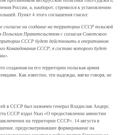
ления России, а, наоборот, стремился к установлению
льшей. Пункт 4 этого соглашения гласил:
согласие на создание на территории СССР польской
м Польским Правительством с согласия Советского
ерритории СССР будет действовать в оперативном
го Командования СССР, в составе которого будет
ии».
что созданная на его территории польская армия
немцами. Как известно, эти надежды, мягко говоря, не
ей в СССР был назначен генерал Владислав Андерс.
ета СССР издал Указ «О предоставлении амнистии
заключении на территории СССР». 14 августа в
ашение, предусматривавшее формирование на
последующего участия в войне против Германии на