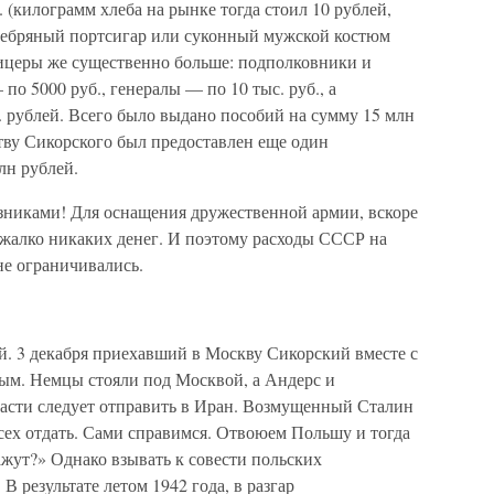
 (килограмм хлеба на рынке тогда стоил 10 рублей,
ребряный портсигар или суконный мужской костюм
фицеры же существенно больше: подполковники и
о 5000 руб., генералы — по 10 тыс. руб., а
. рублей. Всего было выдано пособий на сумму 15 млн
тву Сикорского был предоставлен еще один
лн рублей.
зниками! Для оснащения дружественной армии, вскоре
 жалко никаких денег. И поэтому расходы СССР на
не ограничивались.
й. 3 декабря приехавший в Москву Сикорский вместе с
ым. Немцы стояли под Москвой, а Андерс и
части следует отправить в Иран. Возмущенный Сталин
сех отдать. Сами справимся. Отвоюем Польшу и тогда
кажут?» Однако взывать к совести польских
 результате летом 1942 года, в разгар