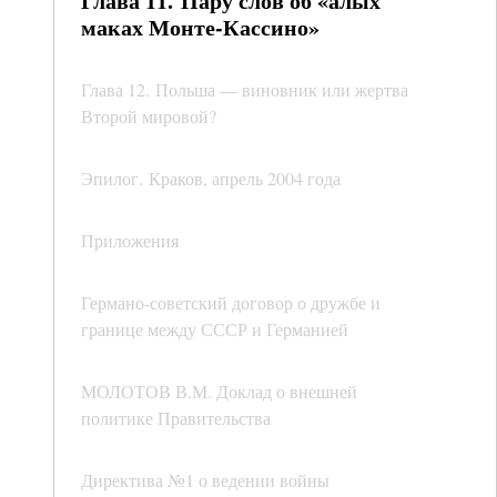
Глава 11. Пару слов об «алых
маках Монте-Кассино»
Глава 12. Польша — виновник или жертва
Второй мировой?
Эпилог. Краков, апрель 2004 года
Приложения
Германо-советский договор о дружбе и
границе между СССР и Германией
МОЛОТОВ В.М. Доклад о внешней
политике Правительства
Директива №1 о ведении войны