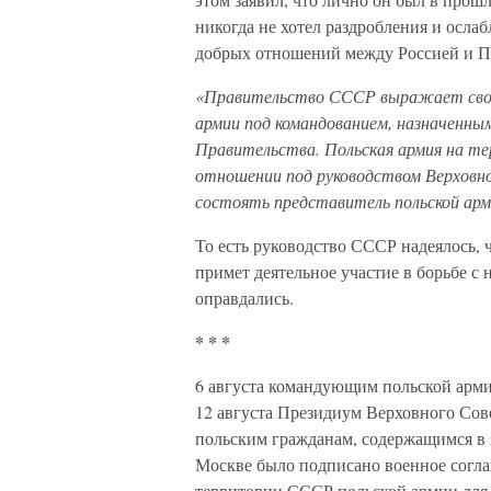
никогда не хотел раздробления и ослаб
добрых отношений между Россией и По
«Правительство СССР выражает свое 
армии под командованием, назначенны
Правительства. Польская армия на т
отношении под руководством Верховно
состоять представитель польской арм
То есть руководство СССР надеялось, 
примет деятельное участие в борьбе с 
оправдались.
* * *
6 августа командующим польской арми
12 августа Президиум Верховного Сов
польским гражданам, содержащимся в 
Москве было подписано военное согл
территории СССР польской армии для 