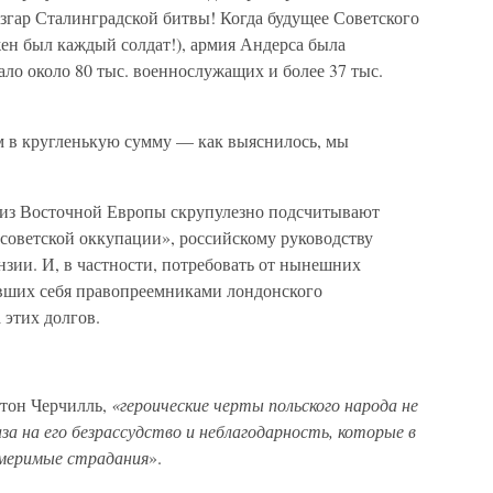
згар Сталинградской битвы! Когда будущее Советского
ен был каждый солдат!), армия Андерса была
ло около 80 тыс. военнослужащих и более 37 тыс.
м в кругленькую сумму — как выяснилось, мы
 из Восточной Европы скрупулезно подсчитывают
«советской оккупации», российскому руководству
зии. И, в частности, потребовать от нынешних
вших себя правопреемниками лондонского
 этих долгов.
стон Черчилль,
«героические черты польского народа не
а на его безрассудство и неблагодарность, которые в
змеримые страдания
».