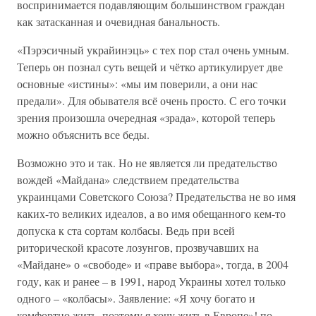
воспринимается подавляющим большинством граждан
как затасканная и очевидная банальность.
«Пэрэсичный украйинэць» с тех пор стал очень умным.
Теперь он познал суть вещей и чётко артикулирует две
основные «истины»: «мы им поверили, а они нас
предали». Для обывателя всё очень просто. С его точки
зрения произошла очередная «зрада», которой теперь
можно объяснить все беды.
Возможно это и так. Но не является ли предательство
вождей «Майдана» следствием предательства
украинцами Советского Союза? Предательства не во имя
каких-то великих идеалов, а во имя обещанного кем-то
допуска к ста сортам колбасы. Ведь при всей
риторической красоте лозунгов, прозвучавших на
«Майдане» о «свободе» и «праве выбора», тогда, в 2004
году, как и ранее – в 1991, народ Украины хотел только
одного – «колбасы». Заявление: «Я хочу богато и
комфортно жить, поэтому я хочу жить в Европе»! по