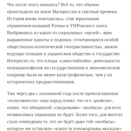
Что после этого началось? Всё то, что обычно
происходило на земле Малороссии в смутные времена.
История вновь повторилась, став зеркальным
отражением казацкой Руины и УНРовского хаоса.
Выбравшись из каких-то социальных «щелей», ярко
выраженные идиоты и подонки, отличающиеся особой
общественно-политической гиперактивностью, заняли
ведущие позиции в украинском обществе и государстве.
Интересно то, что плоды «самостийнойи» деятельности
неоукраинофилов на государственном и экономическом
поприще были не менее катастрофические, чем у их
исторических предшественников.
Уже через два с половиной года после провозглашения
«нэзалэжности» наш народ понял, что его «развели»,
понял, что обещанной «свидомыми» «колбасы» для всех
независимых украинцев не будет. Более того, для многих
стало очевидным то, что не будет даже той «колбасы»,
которую им оставляли «кляти та нэнажэрлывы москали»