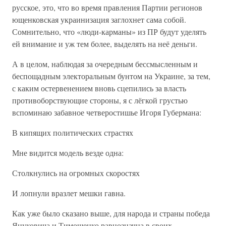
русское, это, что во время правления Партии регионов
ющенковская украинизация заглохнет сама собой.
Сомнительно, что «люди-карманы» из ПР будут уделять
ей внимание и уж тем более, выделять на неё деньги.
А в целом, наблюдая за очередным бессмысленным и
беспощадным электоральным бунтом на Украине, за тем,
с каким остервенением вновь сцепились за власть
противоборствующие стороны, я с лёгкой грустью
вспоминаю забавное четверостишье Игоря Губермана:
В кипящих политических страстях
Мне видится модель везде одна:
Столкнулись на огромных скоростях
И лопнули вразлет мешки гавна.
Как уже было сказано выше, для народа и страны победа
Януковича и Тимошенко равнозначна в своих