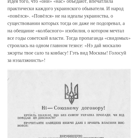
Идея того, что «они» «нас» объедают, впечатлила
практически каждого украинского обывателя. И народ
«повёлся». «Повёлся» не на идеалы украинства, о
существовании которых тогда он даже не подозревал, а
на обещание «колбасного» изобилия, о котором мечтал
все годы советской власти. Тогда пропаганда «свидомых»
строилась на одном главном тезисе: «Нэ дай москалю
зжэрты твое сало та ковбасу! Гэть вид Москвы! Голосуй
за нэзалэжнисть»!