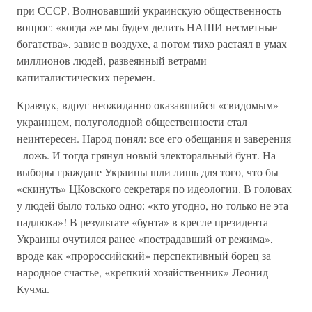
при СССР. Волновавший украинскую общественность
вопрос: «когда же мы будем делить НАШИ несметные
богатства», завис в воздухе, а потом тихо растаял в умах
миллионов людей, развеянный ветрами
капиталистических перемен.
Кравчук, вдруг неожиданно оказавшийся «свидомым»
украинцем, полуголодной общественности стал
неинтересен. Народ понял: все его обещания и заверения
- ложь. И тогда грянул новый электоральный бунт. На
выборы граждане Украины шли лишь для того, что бы
«скинуть» ЦКовского секретаря по идеологии. В головах
у людей было только одно: «кто угодно, но только не эта
падлюка»! В результате «бунта» в кресле президента
Украины очутился ранее «пострадавший от режима»,
вроде как «пророссийский» перспективный борец за
народное счастье, «крепкий хозяйственник» Леонид
Кучма.