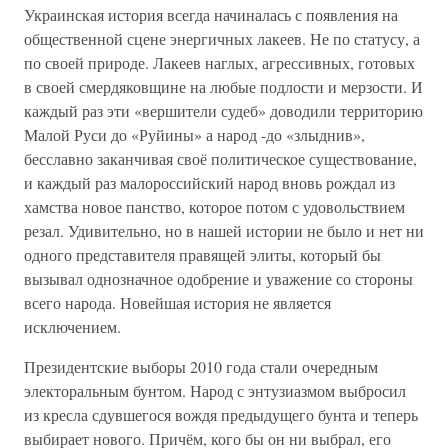
Украинская история всегда начиналась с появления на
общественной сцене энергичных лакеев. Не по статусу, а
по своей природе. Лакеев наглых, агрессивных, готовых
в своей смердяковщине на любые подлости и мерзости. И
каждый раз эти «вершители судеб» доводили территорию
Малой Руси до «Руйины» а народ -до «злыднив»,
бесславно заканчивая своё политическое существование,
и каждый раз малороссийский народ вновь рождал из
хамства новое панство, которое потом с удовольствием
резал. Удивительно, но в нашей истории не было и нет ни
одного представителя правящей элиты, который бы
вызывал однозначное одобрение и уважение со стороны
всего народа. Новейшая история не является
исключением.
Президентские выборы 2010 года стали очередным
электоральным бунтом. Народ с энтузиазмом выбросил
из кресла сдувшегося вождя предыдущего бунта и теперь
выбирает нового. Причём, кого бы он ни выбрал, его