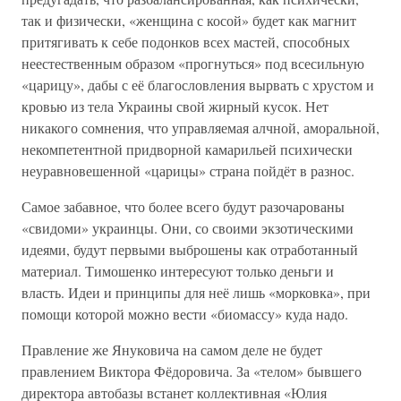
так и физически, «женщина с косой» будет как магнит
притягивать к себе подонков всех мастей, способных
неестественным образом «прогнуться» под всесильную
«царицу», дабы с её благословления вырвать с хрустом и
кровью из тела Украины свой жирный кусок. Нет
никакого сомнения, что управляемая алчной, аморальной,
некомпетентной придворной камарильей психически
неуравновешенной «царицы» страна пойдёт в разнос.
Самое забавное, что более всего будут разочарованы
«свидоми» украинцы. Они, со своими экзотическими
идеями, будут первыми выброшены как отработанный
материал. Тимошенко интересуют только деньги и
власть. Идеи и принципы для неё лишь «морковка», при
помощи которой можно вести «биомассу» куда надо.
Правление же Януковича на самом деле не будет
правлением Виктора Фёдоровича. За «телом» бывшего
директора автобазы встанет коллективная «Юлия