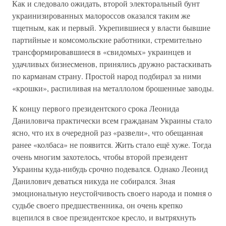
Как и следовало ожидать, второй электоральный бунт
украинизированных малороссов оказался таким же
тщетным, как и первый. Укрепившиеся у власти бывшие
партийные и комсомольские работники, стремительно
трансформировавшиеся в «свидомых» украинцев и
удачливых бизнесменов, принялись дружно растаскивать
по карманам страну. Простой народ подбирал за ними
«крошки», распиливая на металлолом брошенные заводы.
К концу первого президентского срока Леонида
Даниловича практически всем гражданам Украины стало
ясно, что их в очередной раз «развели», что обещанная
ранее «колбаса» не появится. Жить стало ещё хуже. Тогда
очень многим захотелось, чтобы второй президент
Украины куда-нибудь срочно подевался. Однако Леонид
Данилович деваться никуда не собирался. Зная
эмоциональную неустойчивость своего народа и помня о
судьбе своего предшественника, он очень крепко
вцепился в свое президентское кресло, и вытряхнуть