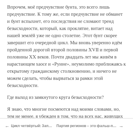
Впрочем, моё предчувствие бунта, это всего лишь
предчувствие. К тому же, если предчувствие не обманет
и бунт вспыхнет, его последствия не сломают тренд
безысходности, который, как проклятие, витает над
нашей землёй уже не одно столетие. Этот бунт скорее
завершит его очередной цикл. Мы вновь уверенно идём
пройденной дорогой второй половины XVII и первой
половины XX веков. Почти двадцать лет мы живём в
нарастающем хаосе и «Руине», неумолимо приближаясь к
открытому гражданскому столкновению, и ничего не
можем сделать, чтобы вырваться за рамки этой
безысходности.
Где выход из замкнутого круга безысходности?
Я знаю, что многие посмеются над моими словами, но,
тем не менее, я убежден в том, что на всех нас, живущих
на земле Малой Руси, лежит Иудин грех, – грех
←
→
Цикл четвёртый: Западная Украина ОУН-УПА
Партия регионов – это фальш-панель Русского Мира на Украине
коллективного предательства! Невидимая реальность