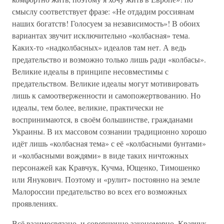
смыслу соответствует фразе: «Не отдадим россиянам
наших богатств! Голосуем за независимость»! В обоих
вариантах звучит исключительно «колбасная» тема.
Каких-то «надколбасных» идеалов там нет. А ведь
предательство и возможно только лишь ради «колбасы».
Великие идеалы в принципе несовместимы с
предательством. Великие идеалы могут мотивировать
лишь к самоотверженности и самопожертвованию. Но
идеалы, тем более, великие, практически не
воспринимаются, в своём большинстве, гражданами
Украины. В их массовом сознании традиционно хорошо
идёт лишь «колбасная тема» с её «колбасными бунтами»
и «колбасными вождями» в виде таких ничтожных
персонажей как Кравчук, Кучма, Ющенко, Тимошенко
или Янукович. Поэтому и «рулит» постоянно на земле
Малороссии предательство во всех его возможных
проявлениях.
Всё взаимосвязано, и совершенно закономерно. Кравчук-