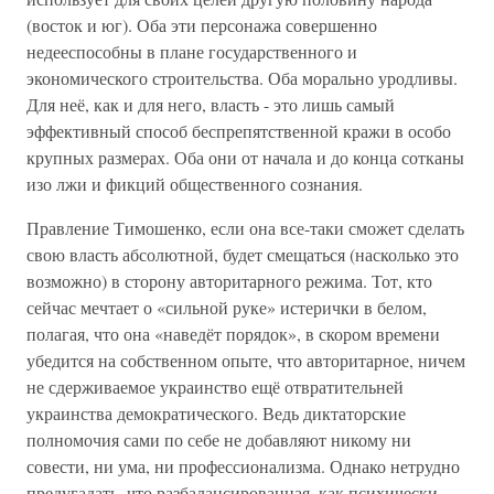
(восток и юг). Оба эти персонажа совершенно
недееспособны в плане государственного и
экономического строительства. Оба морально уродливы.
Для неё, как и для него, власть - это лишь самый
эффективный способ беспрепятственной кражи в особо
крупных размерах. Оба они от начала и до конца сотканы
изо лжи и фикций общественного сознания.
Правление Тимошенко, если она все-таки сможет сделать
свою власть абсолютной, будет смещаться (насколько это
возможно) в сторону авторитарного режима. Тот, кто
сейчас мечтает о «сильной руке» истерички в белом,
полагая, что она «наведёт порядок», в скором времени
убедится на собственном опыте, что авторитарное, ничем
не сдерживаемое украинство ещё отвратительней
украинства демократического. Ведь диктаторские
полномочия сами по себе не добавляют никому ни
совести, ни ума, ни профессионализма. Однако нетрудно
предугадать, что разбалансированная, как психически,