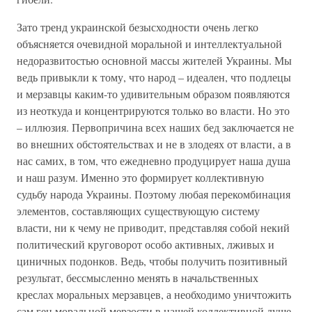
Зато тренд украинской безысходности очень легко
объясняется очевидной моральной и интеллектуальной
недоразвитостью основной массы жителей Украины. Мы
ведь привыкли к тому, что народ – идеален, что подлецы
и мерзавцы каким-то удивительным образом появляются
из неоткуда и концентрируются только во власти. Но это
– иллюзия. Первопричина всех наших бед заключается не
во внешних обстоятельствах и не в злодеях от власти, а в
нас самих, в том, что ежедневно продуцирует наша душа
и наш разум. Именно это формирует коллективную
судьбу народа Украины. Поэтому любая перекомбинация
элементов, составляющих существующую систему
власти, ни к чему не приводит, представляя собой некий
политический круговорот особо активных, лживых и
циничных подонков. Ведь, чтобы получить позитивный
результат, бессмысленно менять в начальственных
креслах моральных мерзавцев, а необходимо уничтожить
сам ген моральной мерзости в нашей коллективной душе.