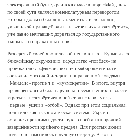
электоральный бунт украинских масс в виде «Майдана»
по своей сути являлся номенклатурным переворотом,
который должен был лишь заменить «первых» лиц
украинской правящей элиты на «третьих» и «четвёртых»,
уже давно мечтавших дорваться до государственного
«корыта» на правах «паханов».
Разогретый своей хронической ненавистью к Кучме и его
ближайшему окружению, народ легко «повёлся» на
провокацию с «фальсификацией выборов» и впал в
состояние массовой истерии, направленной вождями
«Майдана» против т.н. «кучмократии». В итоге, внутри
правящей элиты была нарушена преемственность власти:
«третьи» и «четвёртые» в ней стали «первыми», а
«первые» ушли в «отбой». Однако при этом социальная,
политическая и экономическая системы Украины
остались прежними, достигнув в своей антинародной
завершённости крайнего предела. Для простых людей
ничего не изменилось в лучшую сторону. А вот в