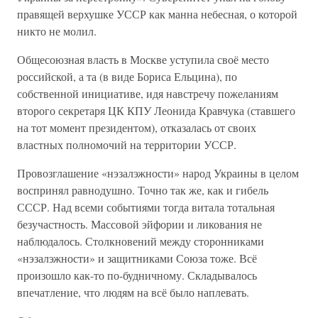
правящей верхушке УССР как манна небесная, о которой
никто не молил.
Общесоюзная власть в Москве уступила своё место
российской, а та (в виде Бориса Ельцина), по
собственной инициативе, идя навстречу пожеланиям
второго секретаря ЦК КПУ Леонида Кравчука (ставшего
на тот момент президентом), отказалась от своих
властных полномочий на территории УССР.
Провозглашение «нэзалэжности» народ Украины в целом
воспринял равнодушно. Точно так же, как и гибель
СССР. Над всеми событиями тогда витала тотальная
безучастность. Массовой эйфории и ликования не
наблюдалось. Столкновений между сторонниками
«нэзалэжности» и защитниками Союза тоже. Всё
произошло как-то по-будничному. Складывалось
впечатление, что людям на всё было наплевать.