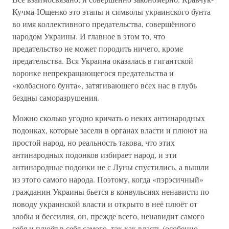
Кучма-Ющенко это этапы и символы украинского бунта
во имя коллективного предательства, совершённого
народом Украины. И главное в этом то, что
предательство не может породить ничего, кроме
предательства. Вся Украина оказалась в гигантской
воронке непрекращающегося предательства и
«колбасного бунта», затягивающего всех нас в глубь
бездны саморазрушения.
Можно сколько угодно кричать о неких антинародных
подонках, которые засели в органах власти и плюют на
простой народ, но реальность такова, что этих
антинародных подонков избирает народ, и эти
антинародные подонки не с Луны спустились, а вышли
из этого самого народа. Поэтому, когда «пэрэсичный»
гражданин Украины бьется в конвульсиях ненависти по
поводу украинской власти и открыто в неё плюёт от
злобы и бессилия, он, прежде всего, ненавидит самого
себя и плюёт в себя самого, так как власть (особенно