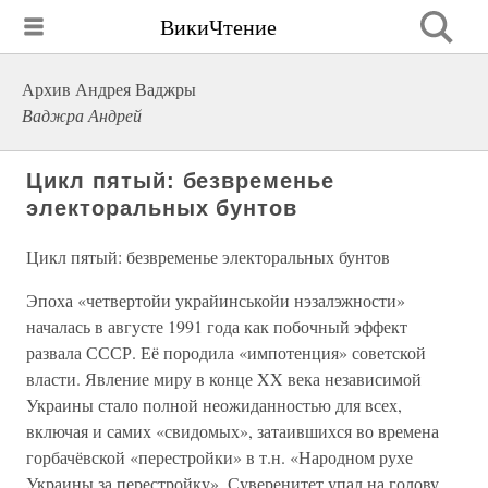
ВикиЧтение
Архив Андрея Ваджры
Ваджра Андрей
Цикл пятый: безвременье
электоральных бунтов
Цикл пятый: безвременье электоральных бунтов
Эпоха «четвертойи украйинськойи нэзалэжности»
началась в августе 1991 года как побочный эффект
развала СССР. Её породила «импотенция» советской
власти. Явление миру в конце XX века независимой
Украины стало полной неожиданностью для всех,
включая и самих «свидомых», затаившихся во времена
горбачёвской «перестройки» в т.н. «Народном рухе
Украины за перестройку». Суверенитет упал на голову