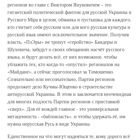
регионов во главе с Виктором Януковичем – это
гигантский политический фантом для русской Украины и
Русского Міра в целом, обманка и пустышка для каждого,
кто считает себя русским или для кого русская культура и
русский язык имеют исключительное значение. Получив
власть, «ПэЭры» не тронут «геройство» Бандеры и
Шухевича, забудут о своих обещаниях насчёт русского
языка, и будут делать всё, от них возможное, чтобы
ублажить тех, кто когда-то «опустил» регионалов на
«Майдане», а сейчас проголосовал за Тимошенко.
Сознательно или несознательно, Партия регионов
продолжит дело Кучмы-Ющенко в строительстве
антирусской Украины. В этом и заключается неочевидная
для многих подлость Партии регионов с приставкой
«сверх». Для её вождей главное - это универсальная
мегаценность - «бабловласть», и чтобы удержать её, им
нужна нерусская Русь в виде Украины.
Единственное на что могут надеяться те, кому дорого всё