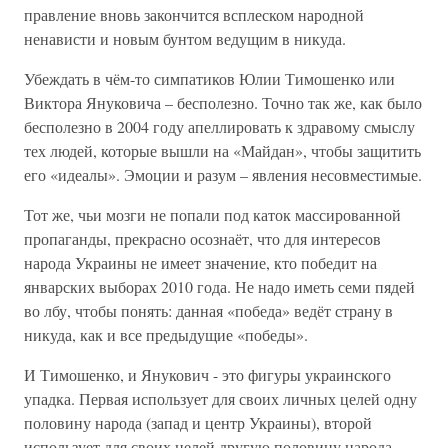
правление вновь закончится всплеском народной
ненависти и новым бунтом ведущим в никуда.
Убеждать в чём-то симпатиков Юлии Тимошенко или
Виктора Януковича – бесполезно. Точно так же, как было
бесполезно в 2004 году апеллировать к здравому смыслу
тех людей, которые вышли на «Майдан», чтобы защитить
его «идеалы». Эмоции и разум – явления несовместимые.
Тот же, чьи мозги не попали под каток массированной
пропаганды, прекрасно осознаёт, что для интересов
народа Украины не имеет значение, кто победит на
январских выборах 2010 года. Не надо иметь семи пядей
во лбу, чтобы понять: данная «победа» ведёт страну в
никуда, как и все предыдущие «победы».
И Тимошенко, и Янукович - это фигуры украинского
упадка. Первая использует для своих личных целей одну
половину народа (запад и центр Украины), второй
использует для своих целей другую половину народа