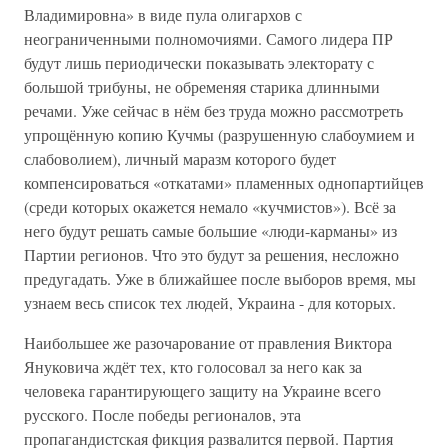
Владимировна» в виде пула олигархов с
неограниченными полномочиями. Самого лидера ПР
будут лишь периодически показывать электорату с
большой трибуны, не обременяя старика длинными
речами. Уже сейчас в нём без труда можно рассмотреть
упрощённую копию Кучмы (разрушенную слабоумием и
слабоволием), личный маразм которого будет
компенсироваться «откатами» пламенных однопартийцев
(среди которых окажется немало «кучмистов»). Всё за
него будут решать самые большие «люди-карманы» из
Партии регионов. Что это будут за решения, несложно
предугадать. Уже в ближайшее после выборов время, мы
узнаем весь список тех людей, Украина - для которых.
Наибольшее же разочарование от правления Виктора
Януковича ждёт тех, кто голосовал за него как за
человека гарантирующего защиту на Украине всего
русского. После победы регионалов, эта
пропагандистская фикция развалится первой. Партия