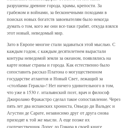
разрушены древние города, храмы, крепости. За
грабежом и войнами, за бесконечными походами в
поисках новых богатств завоевателям было некогда
думать о том, кого же они все-таки грабят, откуда взялся
этот новый, неведомый мир.
Зато в Европе многие стали задаваться этой мыслью. С
каждым годом, с каждым десятилетнем вырастали
контуры неведомой земли за океаном, появлялись на
карте новые страны и города. Как естественно было
сопоставить рассказ Платона о могущественном
государстве атлантов и Новый Свет, лежащий за
«столбами Геракла»! Нет ничего удивительного в том,
что уже в 1530 г. итальянский поэт, врач и философ
Джироламо Фракастро сделал такое сопоставление. Через
пять лет два испанских хрониста, Овьедо ди Вальдес и
Агустин де Сарате, независимо друг от друга снова
приходят к той же мысли. А еще позже их
соотечественник Лопес до Гомара в своей книге