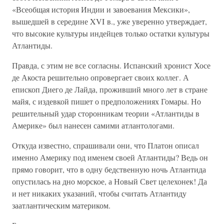
«Всеобщая история Индии и завоевания Мексики»,
вышедшей в середине XVI в., уже уверенно утверждает,
что высокие культуры индейцев только остатки культуры
Атлантиды.
Правда, с этим не все согласны. Испанский хронист Хосе
де Акоста решительно опровергает своих коллег. А
епископ Диего де Лайда, проживший много лет в стране
майя, с издевкой пишет о предположениях Гомары. Но
решительный удар сторонникам теории «Атлантиды в
Америке» был нанесен самими атлантологами.
Откуда известно, спрашивали они, что Платон описал
именно Америку под именем своей Атлантиды? Ведь он
прямо говорит, что в одну бедственную ночь Атлантида
опустилась на дно морское, а Новый Свет целехонек! Да
и нет никаких указаний, чтобы считать Атлантиду
заатлантическим материком.