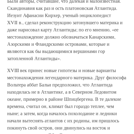
Были авторы, считавшие, что далекая и малоизвестная.
Скандинавия как раз и ость платоновская Атлантида.
Иезуит Афанасии Кирхер, ученый-энциклопедист
XVII в., сделал реконструкцию затонувшего материка и
даже нарисовал карту Атлантиды; по его мнению, «ее
местонахождение должно обозначаться Канарскими,
Азорскими и Фландрскими островами, которые и
являются как бы выдающимися вершинами гор
затопленной Атлантиды».
XVIII век принес новые гипотезы и новые варианты
местонахождения легендарного материка. Друг философа
Вольтера аббат Бальи предположил, что Атлантида
находилась не в Атлантике, а в Северном Ледовитом
океане, примерно в районе Шпицбергена. В те далекие
времена, считал он, климат был гораздо теплее, чем
ныне; а затем, когда началось похолодание и ледники
начали вытеснять атлантов с их родины, им пришлось
покинуть свой остров, они двинулись на восток и