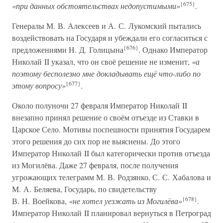
{675}
«при данных обстоятельствах недопустимыми»
.
Генералы М. В. Алексеев и А. С. Лукомский пытались
воздействовать на Государя и убеждали его согласиться с
{676}
предложениями Н. Д. Голицына
. Однако Император
Николай II указал, что он своё решение не изменит,
«а
поэтому бесполезно мне докладывать ещё что-либо по
{677}
этому вопросу»
.
Около полуночи 27 февраля Император Николай II
внезапно принял решение о своём отъезде из Ставки в
Царское Село. Мотивы поспешности принятия Государем
этого решения до сих пор не выяснены. До этого
Император Николай II был категорически против отъезда
из Могилёва. Даже 27 февраля, после получения
угрожающих телеграмм М. В. Родзянко, С. С. Хабалова и
М. А. Беляева, Государь, по свидетельству
{678}
В. Н. Воейкова,
«не хотел уезжать из Могилёва»
.
Император Николай II планировал вернуться в Петроград