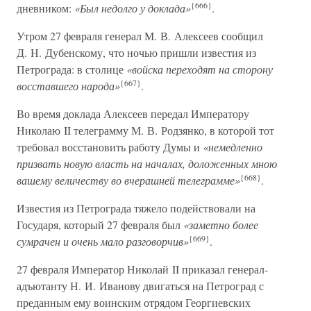
{666}
дневником:
«Был недолго у доклада»
.
Утром 27 февраля генерал М. В. Алексеев сообщил
Д. Н. Дубенскому, что ночью пришли известия из
Петрограда: в столице
«войска переходят на сторону
{667}
восставшего народа»
.
Во время доклада Алексеев передал Императору
Николаю II телеграмму М. В. Родзянко, в которой тот
требовал восстановить работу Думы и
«немедленно
призвать новую власть на началах, доложенных мною
{668}
вашему величеству во вчерашней телеграмме»
.
Известия из Петрограда тяжело подействовали на
Государя, который 27 февраля был
«заметно более
{669}
сумрачен и очень мало разговорчив»
.
27 февраля Император Николай II приказал генерал-
адъютанту Н. И. Иванову двигаться на Петроград с
преданным ему воинским отрядом Георгиевских