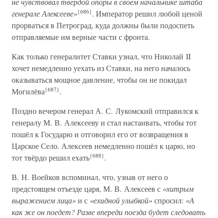
не чувствовал твёрдой опоры в своём начальнике штаба
{686}
генерале Алексееве»
. Император решил любой ценой
прорваться в Петроград, куда должны были подоспеть
отправляемые им верные части с фронта.
Как только генералитет Ставки узнал, что Николай II
хочет немедленно уехать из Ставки, на него началось
оказываться мощное давление, чтобы он не покидал
{687}
Могилёва
.
Поздно вечером генерал А. С. Лукомский отправился к
генералу М. В. Алексееву и стал настаивать, чтобы тот
пошёл к Государю и отговорил его от возвращения в
Царское Село. Алексеев немедленно пошёл к царю, но
{688}
тот твёрдо решил ехать
.
В. Н. Воейков вспоминал, что, узнав от него о
предстоящем отъезде царя, М. В. Алексеев с
«хитрым
выражением лица»
и с
«ехидной улыбкой»
спросил:
«А
как же он поедет? Разве впереди поезда будет следовать