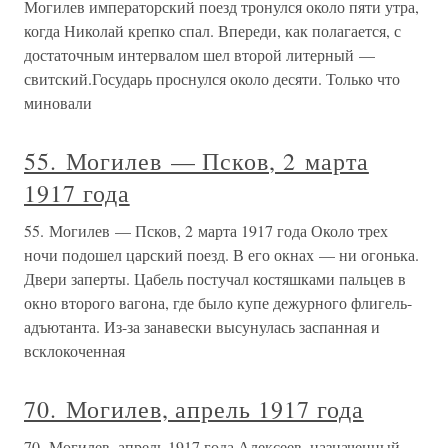
Могилев императорский поезд тронулся около пяти утра,
когда Николай крепко спал. Впереди, как полагается, с
достаточным интервалом шел второй литерный —
свитский.Государь проснулся около десяти. Только что
миновали
55. Могилев — Псков, 2 марта
1917 года
55. Могилев — Псков, 2 марта 1917 года Около трех
ночи подошел царский поезд. В его окнах — ни огонька.
Двери заперты. Цабель постучал костяшками пальцев в
окно второго вагона, где было купе дежурного флигель-
адъютанта. Из-за занавески высунулась заспанная и
всклокоченная
70. Могилев, апрель 1917 года
70. Могилев, апрель 1917 года Алексеев, назначенный