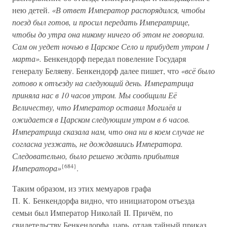
нею детей.
«В ответ Император распорядился, чтобы
поезд был готов, и просил передать Императрице,
чтобы до утра она никому ничего об этом не говорила.
Сам он уедет ночью в Царское Село и прибудет утром 1
марта».
Бенкендорф передал повеление Государя
генералу Беляеву. Бенкендорф далее пишет, что
«всё было
готово к отъезду на следующий день. Императрица
приняла нас в 10 часов утром. Мы сообщили Её
Величеству, что Император оставил Могилёв и
ожидается в Царском следующим утром в 6 часов.
Императрица сказала нам, что она ни в коем случае не
согласна уезжать, не дождавшись Императора.
Следовательно, было решено ждать прибытия
{684}
Императора»
.
Таким образом, из этих мемуаров графа
П. К. Бенкендорфа видно, что инициатором отъезда
семьи был Император Николай II. Причём, по
свидетельству Бенкендорфа, царь, отдав тайный приказ