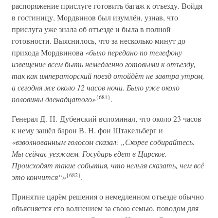
распоряжение прислуге готовить багаж к отъезду. Войдя
в гостиницу, Мордвинов был изумлён, узнав, что
прислуга уже знала об отъезде и была в полной
готовности. Выяснилось, что за несколько минут до
прихода Мордвинова
«было передано по телефону
извещение всем быть немедленно готовыми к отъезду,
так как императорский поезд отойдёт не завтра утром,
а сегодня же около 12 часов ночи. Было уже около
{681}
половины двенадцатого»
.
Генерал Д. Н. Дубенский вспоминал, что около 23 часов
к нему зашёл барон В. Н. фон Штакельберг и
«взволнованным голосом сказал: „Скорее собирайтесь.
Мы сейчас уезжаем. Государь едет в Царское.
Происходят такие события, что нельзя сказать, чем всё
{682}
это кончится“»
.
Принятие царём решения о немедленном отъезде обычно
объясняется его волнением за свою семью, поводом для