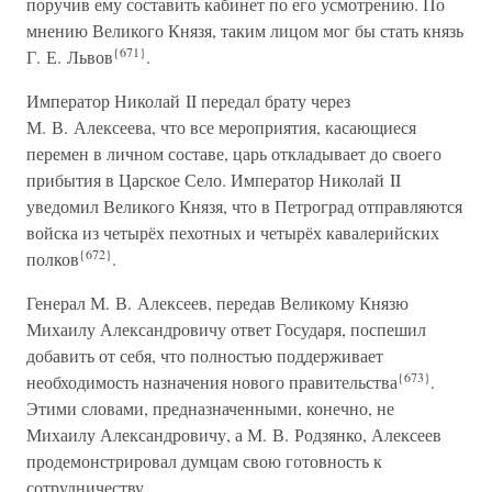
поручив ему составить кабинет по его усмотрению. По
мнению Великого Князя, таким лицом мог бы стать князь
{671}
Г. Е. Львов
.
Император Николай II передал брату через
М. В. Алексеева, что все мероприятия, касающиеся
перемен в личном составе, царь откладывает до своего
прибытия в Царское Село. Император Николай II
уведомил Великого Князя, что в Петроград отправляются
войска из четырёх пехотных и четырёх кавалерийских
{672}
полков
.
Генерал М. В. Алексеев, передав Великому Князю
Михаилу Александровичу ответ Государя, поспешил
добавить от себя, что полностью поддерживает
{673}
необходимость назначения нового правительства
.
Этими словами, предназначенными, конечно, не
Михаилу Александровичу, а М. В. Родзянко, Алексеев
продемонстрировал думцам свою готовность к
сотрудничеству.