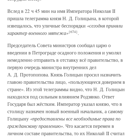
Вслед в 22 ч 45 мин на имя Императора Николая II
пришла телеграмма князя Н. Д. Голицына, в которой
извещалось, что уличные беспорядки
«сегодня приняли
{674}
характер военного мятежа»
.
Председатель Совета министров сообщал царю о
введении в Петрограде осадного положения и умолял
немедленно отправить в отставку всё правительство, в
первую очередь министра внутренних дел
А. Д. Протопопова. Князь Голицын просил назначить
главою правительства лицо, «пользующееся доверием в
стране». Из этой телеграммы видно, что Н. Д. Голицын
находился под сильным влиянием Родзянко. Ответ
Государя был жёстким. Император указал князю, что в
столицу назначен новый военный начальник, а самому
Голицыну
«предоставлены все необходимые права по
гражданскому правлению».
Что касается перемен в
личном составе правительства, то их Николай II считал