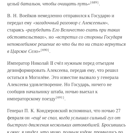
{689}
целый батальон, чтобы очищать путь»
.
В. Н. Воейков немедленно отправился к Государю и
передал ему
«загадочный разговор с Алексеевым»,
стараясь
«разубедить Его Величество ехать при таких
обстоятельствах»,
но
«встретил со стороны Государя
непоколебимое решение во что бы то ни стало вернуться
{690}
в Царское Село»
.
Император Николай II счёл нужным перед отъездом
дезинформировать Алексеева, передав ему, что решил
остаться в Могилёве. Это известие вызвало у генерала
Алексеева удовлетворение. Но Государь, ничего не
сообщив начальнику штаба, ночью выехал к
{691}
императорскому поезду
.
Генерал П. К. Кондзеровский вспоминал, что ночью 27
февраля он
«ещё не спал, когда услышал сильный гул от
быстрого движения нескольких автомобилей. Бросившись
к окну, я увидел, что мимо, полным ходом, промчались по