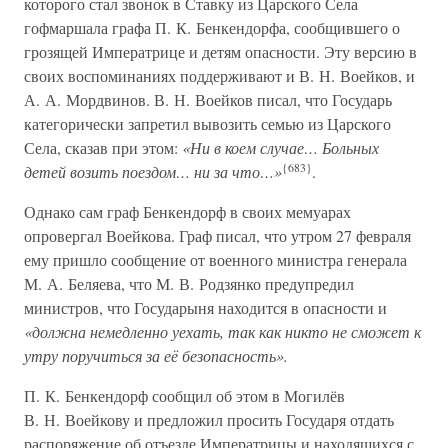
которого стал звонок в Ставку из Царского Села
гофмаршала графа П. К. Бенкендорфа, сообщившего о
грозящей Императрице и детям опасности. Эту версию в
своих воспоминаниях поддерживают и В. Н. Воейков, и
А. А. Мордвинов. В. Н. Воейков писал, что Государь
категорически запретил вывозить семью из Царского
Села, сказав при этом:
«Ни в коем случае… Больных
{683}
детей возить поездом… ни за что…»
.
Однако сам граф Бенкендорф в своих мемуарах
опровергал Воейкова. Граф писал, что утром 27 февраля
ему пришло сообщение от военного министра генерала
М. А. Беляева, что М. В. Родзянко предупредил
министров, что Государыня находится в опасности и
«должна немедленно уехать, так как никто не сможет к
утру поручиться за её безопасность».
П. К. Бенкендорф сообщил об этом в Могилёв
В. Н. Воейкову и предложил просить Государя отдать
распоряжение об отъезде Императрицы и находящихся с