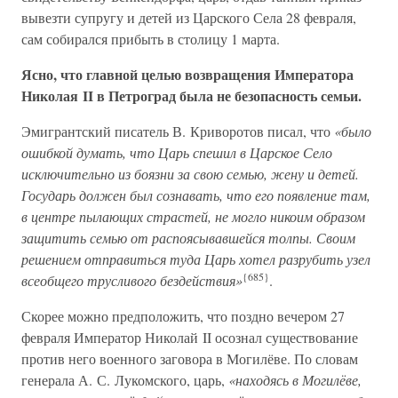
вывезти супругу и детей из Царского Села 28 февраля,
сам собирался прибыть в столицу 1 марта.
Ясно, что главной целью возвращения Императора
Николая II в Петроград была не безопасность семьи.
Эмигрантский писатель В. Криворотов писал, что
«было
ошибкой думать, что Царь спешил в Царское Село
исключительно из боязни за свою семью, жену и детей.
Государь должен был сознавать, что его появление там,
в центре пылающих страстей, не могло никоим образом
защитить семью от распоясывавшейся толпы. Своим
решением отправиться туда Царь хотел разрубить узел
{685}
всеобщего трусливого бездействия»
.
Скорее можно предположить, что поздно вечером 27
февраля Император Николай II осознал существование
против него военного заговора в Могилёве. По словам
генерала А. С. Лукомского, царь,
«находясь в Могилёве,