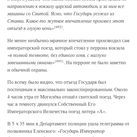
направлению к вокзалу царский автомобиль и за ним все
машины со Свитой. Ясно, что Государь уезжал из
Ставки. Какое-то жуткое впечатление произвел этот
{692}
отъезд в глухую ночь»
.
Не менее необычно-мрачное впечатление производил сам
императорский поезд, который стоял у перрона вокзала
«в полной темноте, без единого огня, с наглухо
{693}
завешанными окнами»
. На перроне не было заметно
и обычной охраны.
По всему было видно, что отъезд Государя был
поспешным и максимально законспирированным. Около
4 часов утра от Могилёва отошёл свитский поезд. Через
час в темноту двинулся Собственный Его
Императорского Величества поезд литера «А».
В 5 ч 35 мин в Департамент полиции ушла телеграмма от
полковника Еленского:
«Государь Император