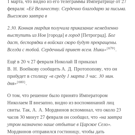
1 марта, что видно из его телеграммы Императрице от 27
февраля:
«Её Величеству. Сердечно благодарю за письма.
Выезжаю завтра в
2.30. Конная гвардия получила приказание немедленно
выступить из Нов
[города]
в город
[Петроград].
Бог
даст, беспорядки в войсках скоро будут прекращены.
{679}
Всегда с тобой. Сердечный привет всем. Ники»
.
Ещё в 20 ч 27 февраля Николай II приказал
В. Н. Воейкову сообщить А. Д. Протопопову, что он
прибудет в столицу
«в среду 1 марта 3 час. 30 мин.
{680}
дня»
.
О том, что решение было принято Императором
Николаем II внезапно, видно из воспоминаний лиц
свиты. Так, А. А. Мордвинов вспоминал, что около 23
часов 30 минут 27 февраля он сообщил, что
«на завтра
утром назначено наше отбытие в Царское Село».
Мордвинов отправился гостиницу, чтобы дать