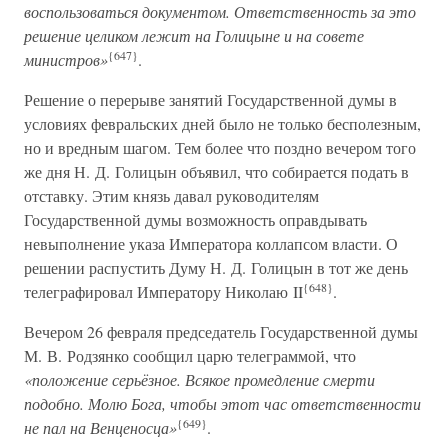
воспользоваться документом. Ответственность за это
решение целиком лежит на Голицыне и на совете
{647}
министров»
.
Решение о перерыве занятий Государственной думы в
условиях февральских дней было не только бесполезным,
но и вредным шагом. Тем более что поздно вечером того
же дня Н. Д. Голицын объявил, что собирается подать в
отставку. Этим князь давал руководителям
Государственной думы возможность оправдывать
невыполнение указа Императора коллапсом власти. О
решении распустить Думу Н. Д. Голицын в тот же день
{648}
телеграфировал Императору Николаю II
.
Вечером 26 февраля председатель Государственной думы
М. В. Родзянко сообщил царю телеграммой, что
«положение серьёзное. Всякое промедление смерти
подобно. Молю Бога, чтобы этот час ответственности
{649}
не пал на Венценосца»
.