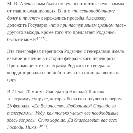
М. В. Алексеевым были получены ответные телеграммы
от главнокомандующих. В них
«по верноподданному
долгу и присяге»
выражались просьбы Алексееву
доложить Государю
«что при наступившем грозном часе»
другого выхода, кроме того что предлагает Родзянко,
{652}
быть не может
.
Эта телеграфная переписка Родзянко с генералами имела
важное значение в истории февральского переворота.
При помощи этих телеграмм Родзянко и генералы
координировали свои действия в оказании давления на
царя.
В 21 час 20 минут Император Николай II послал
телеграмму супруге, которая была ею получена вечером
26 февраля:
«Её Величеству. Любовь моя! Спасибо за
телеграммы. Уеду, как только улажу все необходимые
здесь вопросы. Сплю хорошо. Да благословит вас всех
{653}
Господь. Ники»
.