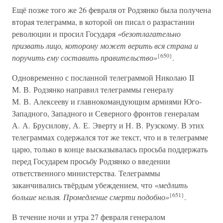
Ещё позже того же 26 февраля от Родзянко была получена
вторая телеграмма, в которой он писал о разрастании
революции и просил Государя
«безотлагательно
призвать лицо, которому может верить вся страна и
{650}
поручить ему составить правительство»
.
Одновременно с посланной телеграммой Николаю II
М. В. Родзянко направил телеграммы генералу
М. В. Алексееву и главнокомандующим армиями Юго-
Западного, Западного и Северного фронтов генералам
А. А. Брусилову, А. Е. Эверту и Н. В. Рузскому. В этих
телеграммах содержался тот же текст, что и в телеграмме
царю, только в конце высказывалась просьба поддержать
перед Государем просьбу Родзянко о введении
ответственного министерства. Телеграммы
заканчивались твёрдым убеждением, что
«медлить
{651}
больше нельзя. Промедление смерти подобно»
.
В течение ночи и утра 27 февраля генералом