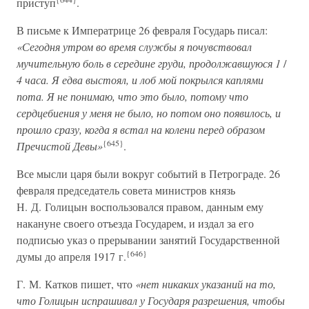
приступ
.
В письме к Императрице 26 февраля Государь писал:
«Сегодня утром во время службы я почувствовал
мучительную боль в середине груди, продолжавшуюся 1
/
4 часа. Я едва выстоял, и лоб мой покрылся каплями
пота. Я не понимаю, что это было, потому что
сердцебиения у меня не было, но потом оно появилось, и
прошло сразу, когда я встал на колени перед образом
{645}
Пречистой Девы»
.
Все мысли царя были вокруг событий в Петрограде. 26
февраля председатель совета министров князь
Н. Д. Голицын воспользовался правом, данным ему
накануне своего отъезда Государем, и издал за его
подписью указ о прерывании занятий Государственной
{646}
думы до апреля 1917 г.
Г. М. Катков пишет, что
«нет никаких указаний на то,
что Голицын испрашивал у Государя разрешения, чтобы