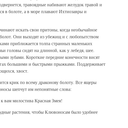
двернется, травоядные набивают желудок травой и
ся в болоте, а в море плавают Ихтиозавры и
ачинают искать свои притоны, когда необычайное
болот. Они выходят из убежищ и с любопытством
ками приближается толпа странных маленьких
ьи головы сидят на длинной, как у лебедя, шее.
ыми зубами. Короткие передние конечности висят
ногах большими и быстрыми прыжками. Поддерживает
ющихся, хвост.
ся крик по всему драконову болоту. Все ящеры
оносы шепчут им непонятные слова:
 к вам милостива Красная Змея!
водные растения, чтобы Клювоносам было удобнее