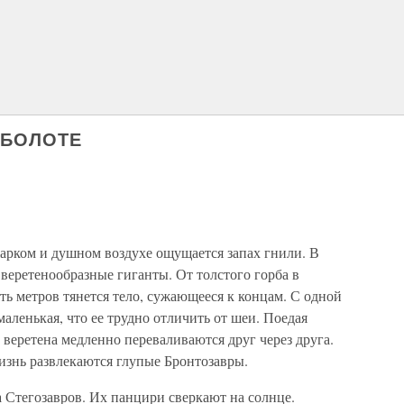
 БОЛОТЕ
жарком и душном воздухе ощущается запах гнили. В
веретенообразные гиганты. От толстого горба в
ть метров тянется тело, сужающееся к концам. С одной
маленькая, что ее трудно отличить от шеи. Поедая
веретена медленно переваливаются друг через друга.
изнь развлекаются глупые Бронтозавры.
а Стегозавров. Их панцири сверкают на солнце.