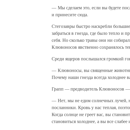
— Мы сделаем это, если вы будете по
и принесите сюда.
Стегозавры быстро наскребли больши
забраться в гнезда, где было тепло и 
себя. Но сколько травы они ни собирал
Клювоносов явственно сохранялось те
Среди ящеров послышался громкий го
— Клювоносы, вы священные животные
Почему наши гнезда всегда холоднее 
Грапп — предводитель Клювоносов — 
— Нет, мы не едим солнечных лучей, н
посланники. Кровь у нас теплая, поэт
Когда солнце не греет вас, вы станов
становиться холоднее, а вы все слабее 