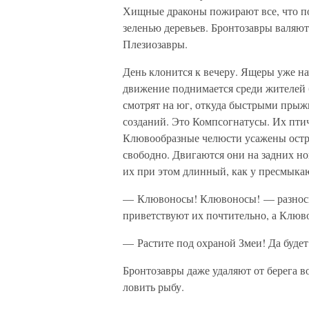
Хищные драконы пожирают все, что по
зеленью деревьев. Бронтозавры валяют
Плезиозавры.
День клонится к вечеру. Ящеры уже н
движение поднимается среди жителей 
смотрят на юг, откуда быстрыми прыж
созданий. Это Компсогнатусы. Их птич
Клювообразные челюсти усажены остр
свободно. Двигаются они на задних 
их при этом длинный, как у пресмыка
— Клювоносы! Клювоносы! — разносит
приветствуют их почтительно, а Клюв
— Растите под охраной Змеи! Да будет
Бронтозавры даже удаляют от берега 
ловить рыбу.