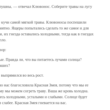
слушны, — отвечал Клювонос. Соберите травы на лугу
е кучи самой мягкой травы. Клювоносы поспешили
приятно. Ящеры попытались сделать то же самое и для
и, их гнезда оставались холодными, тогда как в гнездах
пло.
вор:
. Правда ли, что вы питаетесь лучами солнца?
ваших?
выпрямился во весь рост.
о нас благословила Красная Змея, потому что мы ее
ому мы можем согреть траву. Ваша же кровь холодна.
итесь холодными, усталыми и слабыми. Солнце будет
и слабее. Красная Змея гневается на вас.