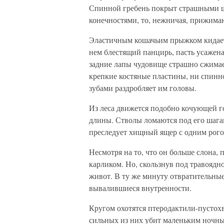
Спинной гребень покрыт страшными ш
конечностями, то, нежничая, прижимаю
Эластичным кошачьим прыжком кидает
нем блестящий панцирь, пасть усажен
задние лапы чудовище страшно сжимае
крепкие костяные пластины, ни спин
зубами раздробляет им головы.
Из леса движется подобно кочующей г
длины. Стволы ломаются под его шагам
преследует хищный ящер с одним рог
Несмотря на то, что он больше слона,
карликом. Но, скользнув под травоядн
живот. В ту же минуту отвратительны
вывалившиеся внутренности.
Кругом охотятся птеродактили-пустох
сильных из них убит маленьким ночны