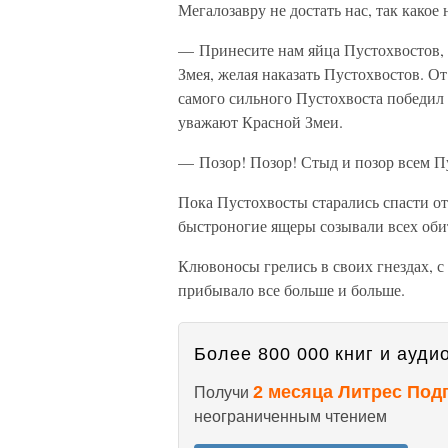
Мегалозавру не достать нас, так какое
— Принесите нам яйца Пустохвостов, 
Змея, желая наказать Пустохвостов. От
самого сильного Пустохвоста победил
уважают Красной Змеи.
— Позор! Позор! Стыд и позор всем П
Пока Пустохвосты старались спасти от
быстроногие ящеры созывали всех обит
Клювоносы грелись в своих гнездах, с
прибывало все больше и больше.
Более 800 000 книг и аудио
2 месяца Литрес Под
Получи
неограниченным чтением