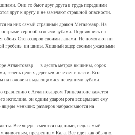
ипами. Они то бьют друг друга в грудь передними
тся друг к другу и не замечают страшной опасности.
ся на них самый страшный дракон Мегалозавр. На
а острыми серпообразными зубами. Поднявшись на
т обоих Стегозавров своими лапами. Не помогают ни
ной гребень, ни шипы. Хищный ящер своими ужасными
оре Атлантозавр — в десять метров вышины, сорок
и, зелень целых деревьев исчезает в пасти. Его
ом на голове и выдающимися передними зубами.
 по сравнению с Атлантозавром Трицератопс кажется
ого исполина, он одним ударом рога вспарывает ему
е ящеры меньших размеров набрасываются на
восты. Все ящеры смеются над ними, ведь самый
м животным, презренным Кала. Все идет как обычно.