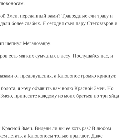
лювоносам.
ой Змеи, переданный вами? Травоядные ели траву и
едали более слабых. Я сегодня съел пару Стегозавров и
пп шепнул Мегалозавру:
ров есть мягких сумчатых в лесу. Послушайся нас, и
глазами от предвкушения, а Клювонос громко крикнул:
болота, я хочу объявить вам волю Красной Змеи. Но
Змею, принесите каждому из моих братьев по три яйца
й Красной Змеи. Видели ли вы ее хоть раз? В любом
жем летать, а Клювоносы только прыгают. Даже