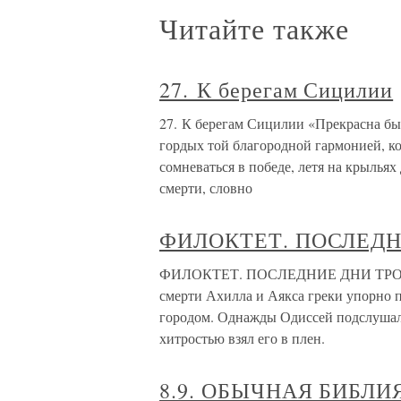
Читайте также
27. К берегам Сицилии
27. К берегам Сицилии «Прекрасна был
гордых той благородной гармонией, к
сомневаться в победе, летя на крыльях
смерти, словно
ФИЛОКТЕТ. ПОСЛЕДН
ФИЛОКТЕТ. ПОСЛЕДНИЕ ДНИ ТРОИ Из
смерти Ахилла и Аякса греки упорно п
городом. Однажды Одиссей подслушал 
хитростью взял его в плен.
8.9. ОБЫЧНАЯ БИБЛИ