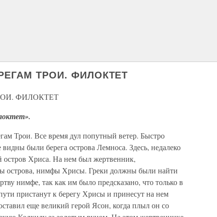
РЕГАМ ТРОИ. ФИЛОКТЕТ
РОИ. ФИЛОКТЕТ
локтет».
гам Трои. Все время дул попутный ветер. Быстро
 видны были берега острова Лемноса. Здесь, недалеко
й остров Хриса. На нем был жертвенник,
цы острова, нимфы Хрисы. Греки должны были найти
тву нимфе, так как им было предсказано, что только в
 пути пристанут к берегу Хрисы и принесут на нем
оставил еще великий герой Ясон, когда плыл он со
екую Колхиду за золотым руном. На этом жертвеннике