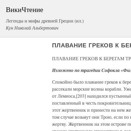
ВикиЧтение
Легенды и мифы древней Греции (ил.)
Кун Николай Альбертович
ПЛАВАНИЕ ГРЕКОВ К БЕ
ПЛАВАНИЕ ГРЕКОВ К БЕРЕГАМ Т
Изложено по трагедии Софокла «Фи
Спокойно было плавание греков к бере
рассекали морские волны корабли. Уже
от Лемноса,[203] находился пустынны
поставленный в честь покровительни
этот жертвенник и принести на нем жер
том случае возьмут они Трою, если по
жертву. Жертвенник на этом острове п
своими спутниками аргонавтами в дал