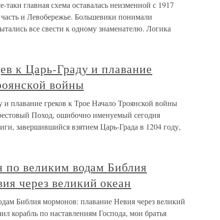
е-таки главная схема оставалась неизменной с 1917
я часть и Левобережье. Большевики понимали
ытались все свести к одному знаменателю. Логика
ев к Царь-Граду и плавание
роянской войны
у и плавание греков к Трое Начало Троянской войны
Крестовый Поход, ошибочно именуемый сегодня
ниги, завершившийся взятием Царь-Града в 1204 году,
я по великим водам Библия
ия через великий океан
водам Библия мормонов: плавание Невия через великий
чил корабль по наставлениям Господа, мои братья