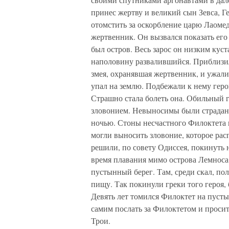
принес жертву и великий сын Зевса, Г
отомстить за оскорбление царю Лаомед
жертвенник. Он вызвался показать его
был остров. Весь зарос он низким кус
наполовину развалившийся. Приблизил
змея, охранявшая жертвенник, и ужали
упал на землю. Подбежали к нему геро
Страшно стала болеть она. Обильный 
зловонием. Невыносимы были страдания
ночью. Стоны несчастного Филоктета н
могли выносить зловоние, которое рас
решили, по совету Одиссея, покинуть н
время плавания мимо острова Лемноса
пустынный берег. Там, среди скал, пол
пищу. Так покинули греки того героя, 
Девять лет томился Филоктет на пусты
самим послать за Филоктетом и просит
Трои.