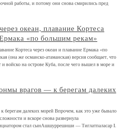
рочной работы, и потому они снова смирились пред
через океан, плавание Кортеса
 Ермака «по большим рекам»
лавание Кортеса через океан и плавание Ермака «по
ая (она же османско-атаманская) версия сообщает, что
 и войско на острове Куба, после чего вышел в море и
сонмы врагов — к берегам далеких
 к берегам далеких морей Впрочем, как это уже бывало
 сложности и вскоре снова развернула
ициатором стал сынАшшуррешиши — Тиглатпаласар I.