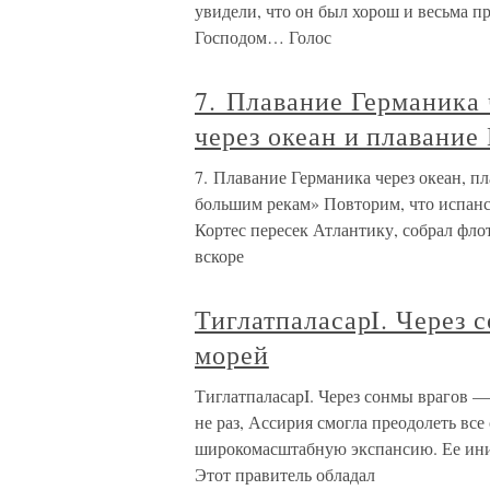
увидели, что он был хорош и весьма п
Господом… Голос
7. Плавание Германика 
через океан и плавание
7. Плавание Германика через океан, п
большим рекам» Повторим, что испанск
Кортес пересек Атлантику, собрал флот
вскоре
ТиглатпаласарI. Через 
морей
ТиглатпаласарI. Через сонмы врагов —
не раз, Ассирия смогла преодолеть все
широкомасштабную экспансию. Ее ин
Этот правитель обладал