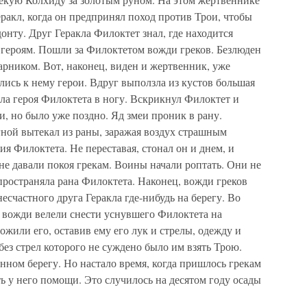
еракл, когда он предпринял поход против Трои, чтобы
онту. Друг Геракла Филоктет знал, где находится
 героям. Пошли за Филоктетом вожди греков. Безлюден
тарником. Вот, наконец, виден и жертвенник, уже
ись к нему герои. Вдруг выползла из кустов большая
ла героя Филоктета в ногу. Вскрикнул Филоктет и
и, но было уже поздно. Яд змеи проник в рану.
гной вытекал из раны, заражая воздух страшным
 Филоктета. Не переставая, стонал он и днем, и
е давали покоя грекам. Воины начали роптать. Они не
пространяла рана Филоктета. Наконец, вожди греков
есчастного друга Геракла где-нибудь на берегу. Во
 вожди велели снести уснувшего Филоктета на
ожили его, оставив ему его лук и стрелы, одежду и
без стрел которого не суждено было им взять Трою.
нном берегу. Но настало время, когда пришлось грекам
ь у него помощи. Это случилось на десятом году осады