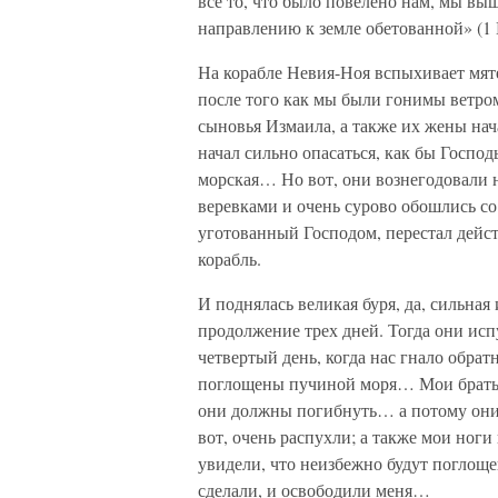
все то, что было повелено нам, мы выш
направлению к земле обетованной» (1 
На корабле Невия-Ноя вспыхивает мяте
после того как мы были гонимы ветром
сыновья Измаила, а также их жены на
начал сильно опасаться, как бы Господ
морская… Но вот, они вознегодовали 
веревками и очень сурово обошлись с
уготованный Господом, перестал дейст
корабль.
И поднялась великая буря, да, сильная 
продолжение трех дней. Тогда они исп
четвертый день, когда нас гнало обра
поглощены пучиной моря… Мои братья 
они должны погибнуть… а потому они 
вот, очень распухли; а также мои ног
увидели, что неизбежно будут поглоще
сделали, и освободили меня…