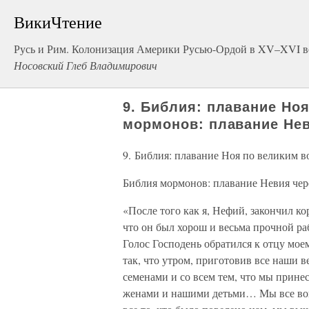
ВикиЧтение
Русь и Рим. Колонизация Америки Русью-Ордой в XV–XVI в
Носовский Глеб Владимирович
9. Библия: плавание Но
мормонов: плавание Нев
9. Библия: плавание Ноя по великим в
Библия мормонов: плавание Невия чер
«После того как я, Нефий, закончил ко
что он был хорош и весьма прочной р
Голос Господень обратился к отцу мое
так, что утром, приготовив все наши 
семенами и со всем тем, что мы прин
женами и нашими детьми… Мы все вошл