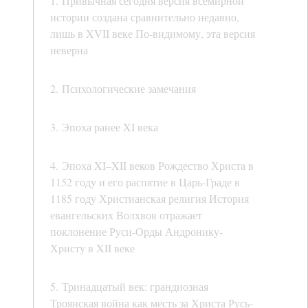
1. Привычная сегодня версия всемирной
истории создана сравнительно недавно,
лишь в XVII веке По-видимому, эта версия
неверна
2. Психологические замечания
3. Эпоха ранее XI века
4. Эпоха XI–XII веков Рождество Христа в
1152 году и его распятие в Царь-Граде в
1185 году Христианская религия История
евангельских Волхвов отражает
поклонение Руси-Орды Андронику-
Христу в XII веке
5. Тринадцатый век: грандиозная
Троянская война как месть за Христа Русь-