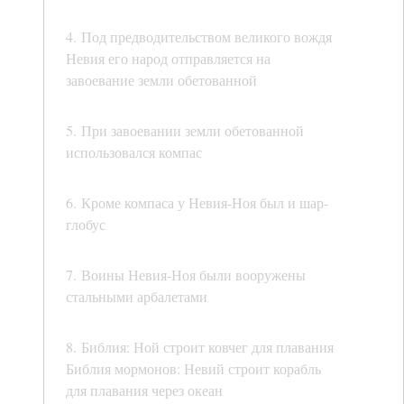
4. Под предводительством великого вождя
Невия его народ отправляется на
завоевание земли обетованной
5. При завоевании земли обетованной
использовался компас
6. Кроме компаса у Невия-Ноя был и шар-
глобус
7. Воины Невия-Ноя были вооружены
стальными арбалетами
8. Библия: Ной строит ковчег для плавания
Библия мормонов: Невий строит корабль
для плавания через океан