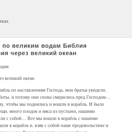
еках
я по великим водам Библия
ия через великий океан
одам
ез великий океан
рабль по наставлениям Господа, мои братья увидели,
аботы, и потому они снова смирились пред Господом…
му, чтобы мы поднялись и вошли в корабль. И было
вещи, много плодов и мяса из пустыни, нашими
если с собой… Все мы вошли в корабль с нашими
и в корабль и, взяв с собой наше продовольствие и