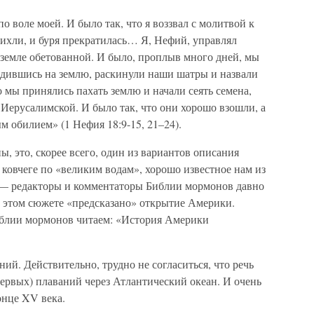
по воле моей. И было так, что я воззвал с молитвой к
утихли, и буря прекратилась… Я, Нефий, управлял
 земле обетованной. И было, проплыв много дней, мы
дившись на землю, раскинули наши шатры и назвали
о мы принялись пахать землю и начали сеять семена,
 Иерусалимской. И было так, что они хорошо взошли, а
 обилием» (1 Нефия 18:9-15, 21–24).
ы, это, скорее всего, один из вариантов описания
 ковчеге по «великим водам», хорошо известное нам из
 — редакторы и комментаторы Библии мормонов давно
этом сюжете «предсказано» открытие Америки.
иблии мормонов читаем: «История Америки
ий. Действительно, трудно не согласиться, что речь
 первых) плаваний через Атлантический океан. И очень
онце XV века.