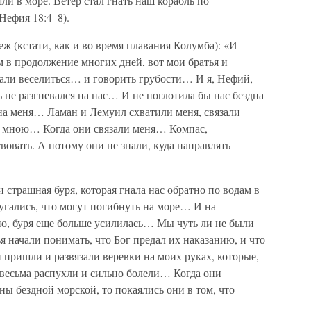
ли в море. Ветер стал гнать наш корабль по
Нефия 18:4–8).
ж (кстати, как и во время плавания Колумба): «И
 в продолжение многих дней, вот мои братья и
чали веселиться… и говорить грубости… И я, Нефий,
ь не разгневался на нас… И не поглотила бы нас бездна
на меня… Ламан и Лемуил схватили меня, связали
о мною… Когда они связали меня… Компас,
вовать. А потому они не знали, куда направлять
и страшная буря, которая гнала нас обратно по водам в
угались, что могут погибнуть на море… И на
тно, буря еще больше усилилась… Мы чуть ли не были
начали понимать, что Бог предал их наказанию, и что
пришли и развязали веревки на моих руках, которые,
и весьма распухли и сильно болели… Когда они
ны бездной морской, то покаялись они в том, что