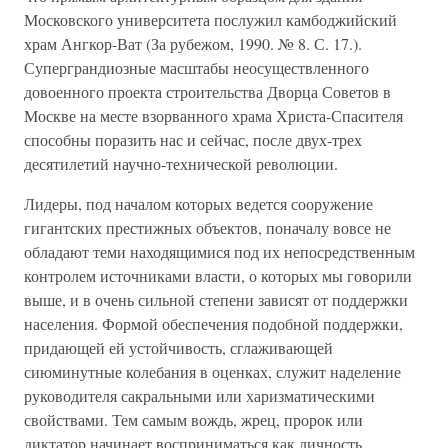
Московского университета послужил камбоджийский
храм Ангкор-Ват (За рубежом, 1990. № 8. С. 17.).
Суперграндиозные масштабы неосуществленного
довоенного проекта строительства Дворца Советов в
Москве на месте взорванного храма Христа-Спасителя
способны поразить нас и сейчас, после двух-трех
десятилетий научно-технической революции.
Лидеры, под началом которых ведется сооружение
гигантских престижных объектов, поначалу вовсе не
обладают теми находящимися под их непосредственным
контролем источниками власти, о которых мы говорили
выше, и в очень сильной степени зависят от поддержки
населения. Формой обеспечения подобной поддержки,
придающей ей устойчивость, сглаживающей
сиюминутные колебания в оценках, служит наделение
руководителя сакральными или харизматическими
свойствами. Тем самым вождь, жрец, пророк или
диктатор начинает восприниматься как личность,