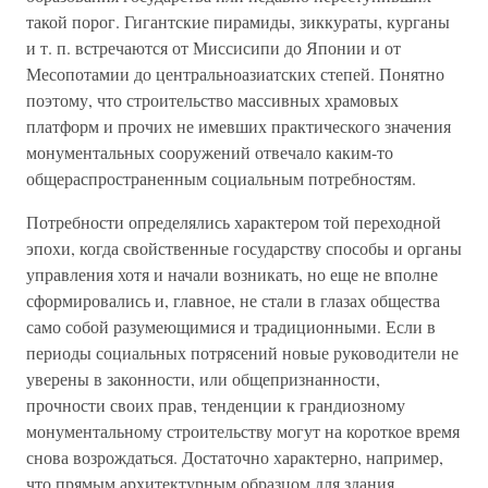
такой порог. Гигантские пирамиды, зиккураты, курганы
и т. п. встречаются от Миссисипи до Японии и от
Месопотамии до центральноазиатских степей. Понятно
поэтому, что строительство массивных храмовых
платформ и прочих не имевших практического значения
монументальных сооружений отвечало каким-то
общераспространенным социальным потребностям.
Потребности определялись характером той переходной
эпохи, когда свойственные государству способы и органы
управления хотя и начали возникать, но еще не вполне
сформировались и, главное, не стали в глазах общества
само собой разумеющимися и традиционными. Если в
периоды социальных потрясений новые руководители не
уверены в законности, или общепризнанности,
прочности своих прав, тенденции к грандиозному
монументальному строительству могут на короткое время
снова возрождаться. Достаточно характерно, например,
что прямым архитектурным образцом для здания