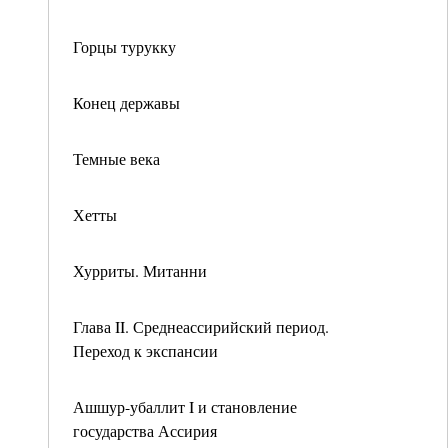
Горцы турукку
Конец державы
Темные века
Хетты
Хурриты. Митанни
Глава II. Среднеассирийский период.
Переход к экспансии
Ашшур-убаллит I и становление
государства Ассирия