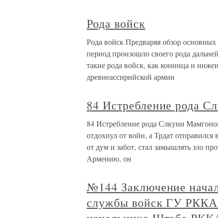
Рода войск
Рода войск Предваряя обзор основных 
период произошло своего рода дальне
такие рода войск, как конница и инже
древнеассирийской армии
84 Истребление рода С
84 Истребление рода Слкуни Мамгоном
отдохнул от войн, а Трдат отправился
от дум и забот, стал замышлять зло пр
Армению, он
№144 Заключение начал
службы войск ГУ РККА 