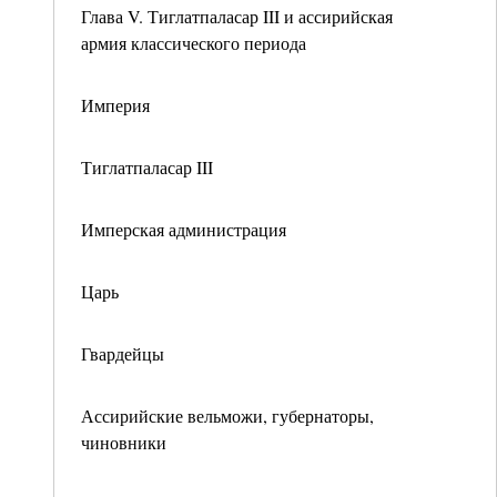
Глава V. Тиглатпаласар III и ассирийская
армия классического периода
Империя
Тиглатпаласар III
Имперская администрация
Царь
Гвардейцы
Ассирийские вельможи, губернаторы,
чиновники