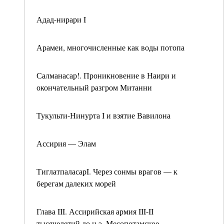
Адад-нирари I
Арамеи, многочисленные как воды потопа
Салманасар!. Проникновение в Наири и
окончательный разгром Митанни
Тукульти-Нинурта I и взятие Вавилона
Ассирия — Элам
ТиглатпаласарI. Через сонмы врагов — к
берегам далеких морей
Глава III. Ассирийская армия III-II
тысячелетий до н.э. Месопотамское