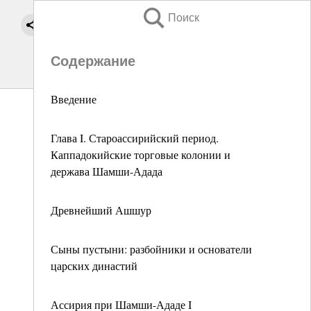
Поиск
Содержание
Введение
Глава I. Староассирийский период.
Каппадокийские торговые колонии и
держава Шамши-Адада
Древнейший Ашшур
Сыны пустыни: разбойники и основатели
царских династий
Ассирия при Шамши-Ададе I