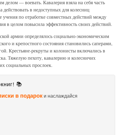
м делом — воевать. Кавалерия взяла на себя часть
а действовать в недоступных для колесниц
 учения по отработке совместных действий между
мия в целом повысила эффективность своих действий.
йской армии определялось социально-экономическим
кого и крепостного состояния становились саперами,
гой. Крестьяне-рекруты и колонисты включались в
ска. Тяжелую пехоту, кавалерию и колесничих
ких социальных прослоек.
книг! 📚
писки в подарок
и наслаждайся