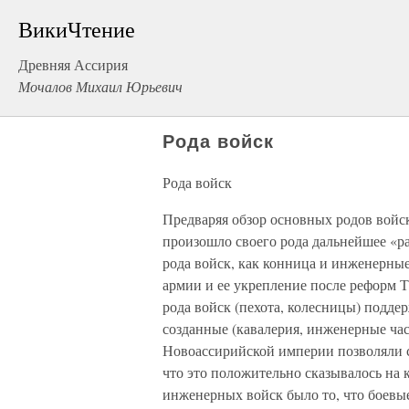
ВикиЧтение
Древняя Ассирия
Мочалов Михаил Юрьевич
Рода войск
Рода войск
Предваряя обзор основных родов войск
произошло своего рода дальнейшее «р
рода войск, как конница и инженерны
армии и ее укрепление после реформ 
рода войск (пехота, колесницы) подде
созданные (кавалерия, инженерные ча
Новоассирийской империи позволяли с
что это положительно сказывалось на 
инженерных войск было то, что боевы