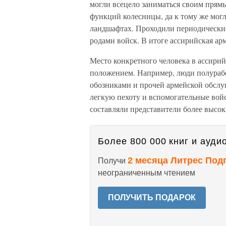
могли всецело заниматься своим прямы
функций колесницы, да к тому же могл
ландшафтах. Проходили периодические
родами войск. В итоге ассирийская ар
Место конкретного человека в ассири
положением. Например, люди полурабс
обозниками и прочей армейской обслу
легкую пехоту и вспомогательные вой
составляли представители более высо
Более 800 000 книг и аудио
2 месяца Литрес Под
Получи
неограниченным чтением
ПОЛУЧИТЬ ПОДАРОК