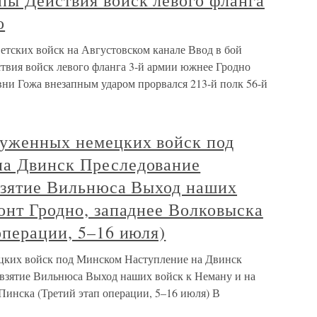
пы Действия войск левого фланга
о
етских войск на Августовском канале Ввод в бой
вия войск левого фланга 3-й армии южнее Гродно
вни Гожа внезапным ударом прорвался 213-й полк 56-й
руженных немецких войск под
на Двинск Преследование
 взятие Вильнюса Выход наших
онт Гродно, западнее Волковыска
операции, 5–16 июля)
цких войск под Минском Наступление на Двинск
 взятие Вильнюса Выход наших войск к Неману и на
Пинска (Третий этап операции, 5–16 июля) В