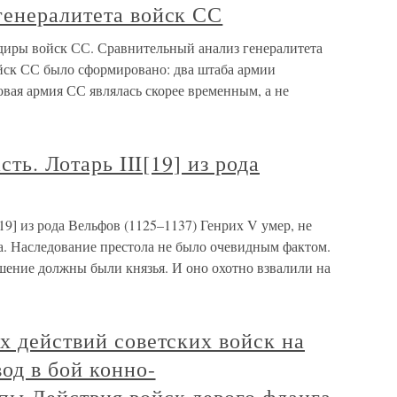
генералитета войск СС
диры войск СС. Сравнительный анализ генералитета
ойск СС было сформировано: два штаба армии
овая армия СС являлась скорее временным, а не
сть. Лотарь III[19] из рода
I[19] из рода Вельфов (1125–1137) Генрих V умер, не
а. Наследование престола не было очевидным фактом.
ение должны были князья. И оно охотно взвалили на
х действий советских войск на
од в бой конно-