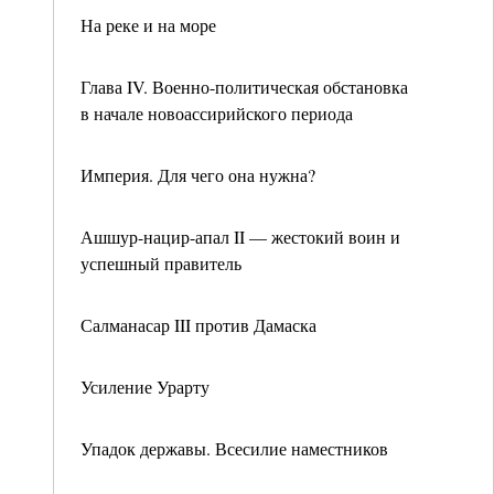
На реке и на море
Глава IV. Военно-политическая обстановка
в начале новоассирийского периода
Империя. Для чего она нужна?
Ашшур-нацир-апал II — жестокий воин и
успешный правитель
Салманасар III против Дамаска
Усиление Урарту
Упадок державы. Всесилие наместников