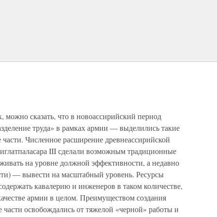
, можно сказать, что в новоассирийский период
азделение труда» в рамках армии — выделились такие
е части. Численное расширение древнеассирийской
Тиглатпаласара III сделали возможным традиционные
рживать на уровне должной эффективности, а недавно
сти) — вывести на масштабный уровень. Ресурсы
одержать кавалерию и инженеров в таком количестве,
качестве армии в целом. Преимуществом создания
е части освобождались от тяжелой «черной» работы и