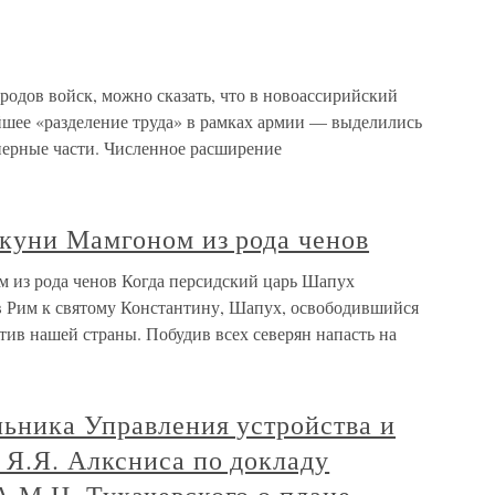
родов войск, можно сказать, что в новоассирийский
йшее «разделение труда» в рамках армии — выделились
нерные части. Численное расширение
лкуни Мамгоном из рода ченов
 из рода ченов Когда персидский царь Шапух
 в Рим к святому Константину, Шапух, освободившийся
отив нашей страны. Побудив всех северян напасть на
ьника Управления устройства и
Я.Я. Алксниса по докладу