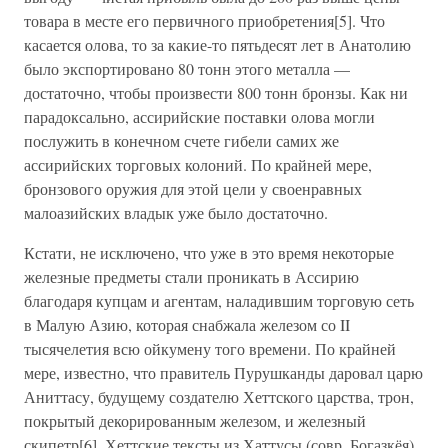
товара в месте его первичного приобретения[5]. Что
касается олова, то за какие-то пятьдесят лет в Анатолию
было экспортировано 80 тонн этого металла —
достаточно, чтобы произвести 800 тонн бронзы. Как ни
парадоксально, ассирийские поставки олова могли
послужить в конечном счете гибели самих же
ассирийских торговых колоний. По крайней мере,
бронзового оружия для этой цели у своенравных
малоазийских владык уже было достаточно.
Кстати, не исключено, что уже в это время некоторые
железные предметы стали проникать в Ассирию
благодаря купцам и агентам, наладившим торговую сеть
в Малую Азию, которая снабжала железом со II
тысячелетия всю ойкумену того времени. По крайней
мере, известно, что правитель Пурушканды даровал царю
Аниттасу, будущему создателю Хеттского царства, трон,
покрытый декорированным железом, и железный
скипетр[6]. Хеттские тексты из Хаттусы (совр. Богазкёя)