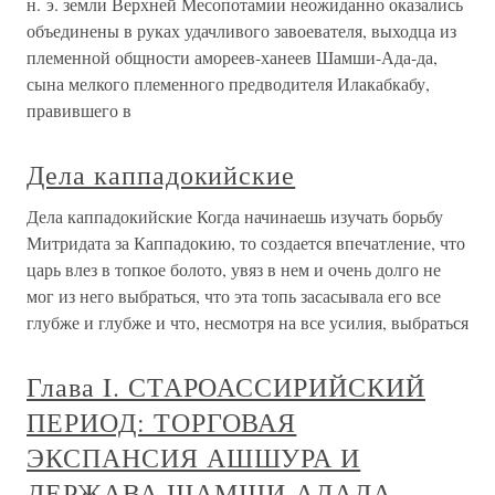
н. э. земли Верхней Месопотамии неожиданно оказались
объединены в руках удачливого завоевателя, выходца из
племенной общности амореев-ханеев Шамши-Ада-да,
сына мелкого племенного предводителя Илакабкабу,
правившего в
Дела каппадокийские
Дела каппадокийские Когда начинаешь изучать борьбу
Митридата за Каппадокию, то создается впечатление, что
царь влез в топкое болото, увяз в нем и очень долго не
мог из него выбраться, что эта топь засасывала его все
глубже и глубже и что, несмотря на все усилия, выбраться
Глава I. СТАРОАССИРИЙСКИЙ
ПЕРИОД: ТОРГОВАЯ
ЭКСПАНСИЯ АШШУРА И
ДЕРЖАВА ШАМШИ-АДАДА