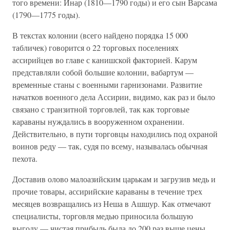
того времени: Инар (1810—1790 годы) и его сын Варсама
(1790—1775 годы).
В текстах колонии (всего найдено порядка 15 000
табличек) говорится о 22 торговых поселениях
ассирийцев во главе с канишской факторией. Карум
представляли собой большие колонии, вабартум —
временные станы с военными гарнизонами. Развитие
начатков военного дела Ассирии, видимо, как раз и было
связано с транзитной торговлей, так как торговые
караваны нуждались в вооруженном охранении.
Действительно, в пути торговцы находились под охраной
воинов реду — так, судя по всему, называлась обычная
пехота.
Доставив олово малоазийским царькам и загрузив медь и
прочие товары, ассирийские караваны в течение трех
месяцев возвращались из Неша в Ашшур. Как отмечают
специалисты, торговля медью приносила большую
выгоду — чистая прибыль была до 200 раз выше цены