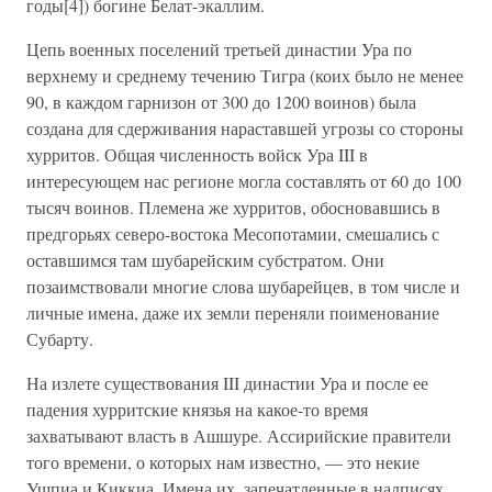
годы[4]) богине Белат-экаллим.
Цепь военных поселений третьей династии Ура по
верхнему и среднему течению Тигра (коих было не менее
90, в каждом гарнизон от 300 до 1200 воинов) была
создана для сдерживания нараставшей угрозы со стороны
хурритов. Общая численность войск Ура III в
интересующем нас регионе могла составлять от 60 до 100
тысяч воинов. Племена же хурритов, обосновавшись в
предгорьях северо-востока Месопотамии, смешались с
оставшимся там шубарейским субстратом. Они
позаимствовали многие слова шубарейцев, в том числе и
личные имена, даже их земли переняли поименование
Субарту.
На излете существования III династии Ура и после ее
падения хурритские князья на какое-то время
захватывают власть в Ашшуре. Ассирийские правители
того времени, о которых нам известно, — это некие
Ушпиа и Киккиа. Имена их, запечатленные в надписях