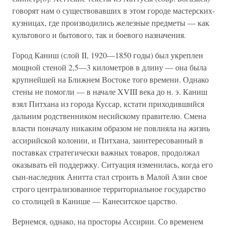
говорят нам о существовавших в этом городе мастерских-
кузницах, где производились железные предметы — как
культового и бытового, так и боевого назначения.
Город Каниш (слой II, 1920—1850 годы) был укреплен
мощной стеной 2,5—3 километров в длину — она была
крупнейшей на Ближнем Востоке того времени. Однако
стены не помогли — в начале XVIII века до н. э. Каниш
взял Питхана из города Куссар, кстати приходившийся
дальним родственником несийскому правителю. Смена
власти поначалу никаким образом не повлияла на жизнь
ассирийской колонии, и Питхана, заинтересованный в
поставках стратегически важных товаров, продолжал
оказывать ей поддержку. Ситуация изменилась, когда его
сын-наследник Анитта стал строить в Малой Азии свое
строго централизованное территориальное государство
со столицей в Канише — Канеситское царство.
Вернемся, однако, на просторы Ассирии. Со временем