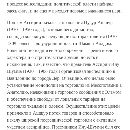
процесс консолидации политической власти набирал
здесь силу, и на сцену выходят первые выдающиеся цари.
Подъем Ассирии начался с правления Пузур-Ашшура
(1970—1950 годы), основавшего династию,
господствовавшую следующие полтора столетия (1970—
1809 годы) — до узурпации власти Шамши-Ададом.
Большинство надписей этого времени — религиозного
характера и о строительстве храмов, но есть и
исключения. Так, известно, что правитель Ассирии Илу-
Шумма (1920—1906 годы) организовал экспедицию в
Вавилонию до города Дер. Очевидно, его целью было
установление монополии на торговлю из Месопотамии в
Анатолию, налаживание торгового сообщения с Эламом
и обеспечение свободы от локальных тарифов на
торговлю тканями и оловом. Осуществление этих целей
привлекло в Ашшур поток товаров и способствовало
началу широкой посреднической торговли с активным
участием ассирийцев. Преемником Илу-Шуммы был его