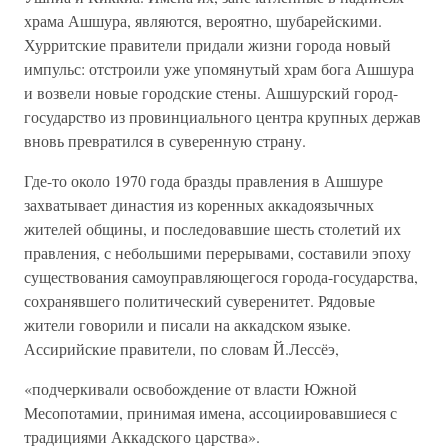
храма Ашшура, являются, вероятно, шубарейскими.
Хурритские правители придали жизни города новый
импульс: отстроили уже упомянутый храм бога Ашшура
и возвели новые городские стены. Ашшурский город-
государство из провинциального центра крупных держав
вновь превратился в суверенную страну.
Где-то около 1970 года бразды правления в Ашшуре
захватывает династия из коренных аккадоязычных
жителей общины, и последовавшие шесть столетий их
правления, с небольшими перерывами, составили эпоху
существования самоуправляющегося города-государства,
сохранявшего политический суверенитет. Рядовые
жители говорили и писали на аккадском языке.
Ассирийские правители, по словам Й.Лессёэ,
«подчеркивали освобождение от власти Южной
Месопотамии, принимая имена, ассоциировавшиеся с
традициями Аккадского царства».