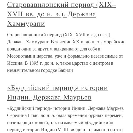
Старовавилонский период (XIX–
XVII вв. до н. э.). Держава
Хаммурапи
Старовавилонский период (XIX–XVII вв. до н. э.).
Держава Хаммурапи В течение XX в. до н. э. аморейские
вожди один за другим выкраивают для себя в
Месопотамии царства, уже и формально независимые от
Иссина. В 1895 г. до н. э. такое царство с центром в
незначительном городке Бабили
«Буддийский период» истории
Индии. Держава Маурьев
«Буддийский период» истории Индии. Держава Маурьев
Середина I тыс. до н. э. была временем бурных перемен,
начинающих новый, так называемый «буддийский»
период истории Индии (V–III вв. до н. э.; именно на это