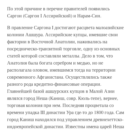
По этой причине в перечне правителей появились
Саргон (Саргон I Ассирийский) и Нарам-Син.
В правление Саргона I достигают расцвета малоазийские
колонии Ашшура. Ассирийские купцы, имевшие свои
фактории в Восточной Анатолии, наживались на
посредническо-транзитной торговле, одну из основных
статей которой составляли металлы. Дело в том, что
Анатолия была богата серебром и медью, но не
располагала оловом, имевшимся тогда на территории
современного Афганистана. Осуществлялись также
разного рода кредитно-финансовые операции.
Главнейшей базой ашшурских купцов в Малой Азии
являлся город Неша (Каниш, совр. Кюль-тепе), вернее,
торговая колония при нем. Последняя процветала со
времени упадка III династии Ура где-то до 1800 года. Сам
город Каниш находился под управлением древнехеттско-
индоевропейской династии. Известны имена царей Неша