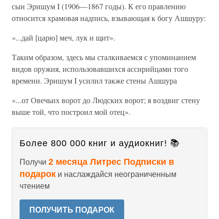
сын Эришум I (1906—1867 годы). К его правлению
относится храмовая надпись, взывающая к богу Ашшуру:
«...дай [царю] меч, лук и щит».
Таким образом, здесь мы сталкиваемся с упоминанием
видов оружия, использовавшихся ассирийцами того
времени. Эришум I усилил также стены Ашшура
«...от Овечьих ворот до Людских ворот; я воздвиг стену
выше той, что построил мой отец».
Более 800 000 книг и аудиокниг! 📚
2 месяца Литрес Подписки в
Получи
подарок
и наслаждайся неограниченным
чтением
ПОЛУЧИТЬ ПОДАРОК