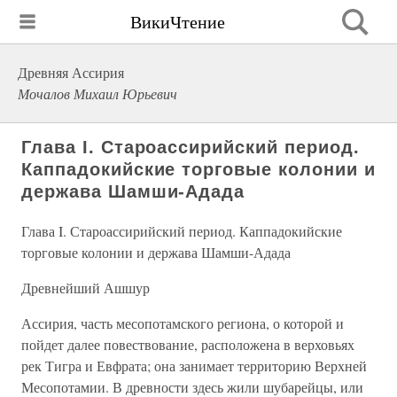
ВикиЧтение
Древняя Ассирия
Мочалов Михаил Юрьевич
Глава I. Староассирийский период.
Каппадокийские торговые колонии и
держава Шамши-Адада
Глава I. Староассирийский период. Каппадокийские
торговые колонии и держава Шамши-Адада
Древнейший Ашшур
Ассирия, часть месопотамского региона, о которой и
пойдет далее повествование, расположена в верховьях
рек Тигра и Евфрата; она занимает территорию Верхней
Месопотамии. В древности здесь жили шубарейцы, или