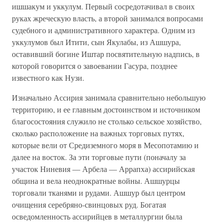
ишшакум и уккулум. Первый сосредотачивал в своих
руках жреческую власть, а второй занимался вопросами
судебного и административного характера. Одним из
уккулумов был Итити, сын Якулабы, из Ашшура,
оставивший богине Иштар посвятительную надпись, в
которой говорится о завоевании Гасура, позднее
известного как Нузи.
Изначально Ассирия занимала сравнительно небольшую
территорию, и ее главным достоинством и источником
благосостояния служило не столько сельское хозяйство,
сколько расположение на важных торговых путях,
которые вели от Средиземного моря в Месопотамию и
далее на восток. За эти торговые пути (поначалу за
участок Ниневия — Арбела — Аррапха) ассирийская
община и вела неоднократные войны. Ашшурцы
торговали тканями и рудами. Ашшур был центром
очищения серебряно-свинцовых руд. Богатая
осведомленность ассирийцев в металлургии была