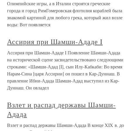
Олимпийские игры, а в Италии строятся греческие
города и город РимГомеровская флотилия кораблей была
знакомой картиной для любого грека, который жил возле
воды: Вот появляется
Ассирия при Шамши-Ададе I
Ассирия при Шамши-Ададе I Появление Шамши-Адада
на исторической сцене засвидетельствовано следующими
строками: «Шамши-Адад [I], сын Илу-Кабкаби: Во время
Нарам-Сина [царя Ассирии] он пошел в Кар-Дуниаш. В
правление Ибни-Адада Шамши-Адад выступил из Кар-
Дуниаш. Он овладел
Взлет и распад державы Шамши-
Адада
Взлет и распад державы Шамши-Адада В конце XIX в. до