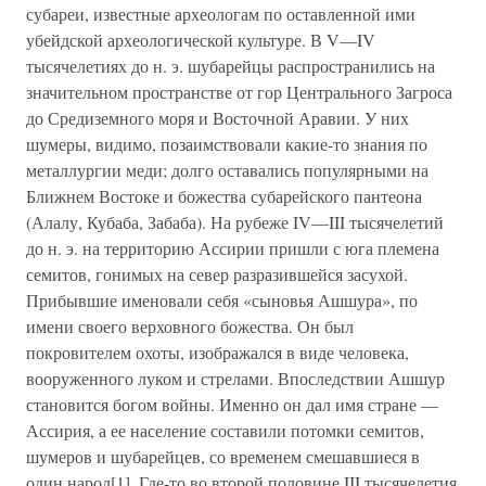
субареи, известные археологам по оставленной ими
убейдской археологической культуре. В V—IV
тысячелетиях до н. э. шубарейцы распространились на
значительном пространстве от гор Центрального Загроса
до Средиземного моря и Восточной Аравии. У них
шумеры, видимо, позаимствовали какие-то знания по
металлургии меди; долго оставались популярными на
Ближнем Востоке и божества субарейского пантеона
(Алалу, Кубаба, Забаба). На рубеже IV—III тысячелетий
до н. э. на территорию Ассирии пришли с юга племена
семитов, гонимых на север разразившейся засухой.
Прибывшие именовали себя «сыновья Ашшура», по
имени своего верховного божества. Он был
покровителем охоты, изображался в виде человека,
вооруженного луком и стрелами. Впоследствии Ашшур
становится богом войны. Именно он дал имя стране —
Ассирия, а ее население составили потомки семитов,
шумеров и шубарейцев, со временем смешавшиеся в
один народ[1]. Где-то во второй половине III тысячелетия