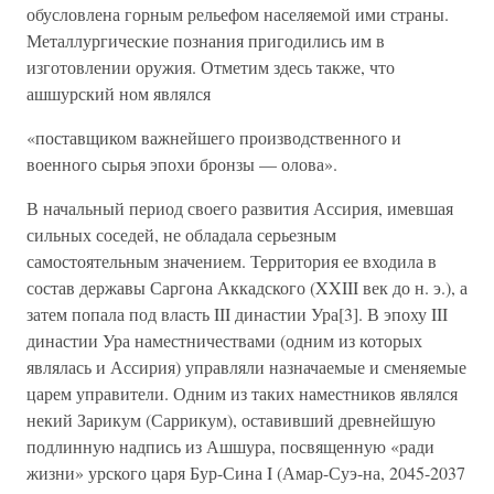
обусловлена горным рельефом населяемой ими страны.
Металлургические познания пригодились им в
изготовлении оружия. Отметим здесь также, что
ашшурский ном являлся
«поставщиком важнейшего производственного и
военного сырья эпохи бронзы — олова».
В начальный период своего развития Ассирия, имевшая
сильных соседей, не обладала серьезным
самостоятельным значением. Территория ее входила в
состав державы Саргона Аккадского (XXIII век до н. э.), а
затем попала под власть III династии Ура[3]. В эпоху III
династии Ура наместничествами (одним из которых
являлась и Ассирия) управляли назначаемые и сменяемые
царем управители. Одним из таких наместников являлся
некий Зарикум (Саррикум), оставивший древнейшую
подлинную надпись из Ашшура, посвященную «ради
жизни» урского царя Бур-Сина I (Амар-Суэ-на, 2045-2037