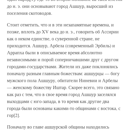
до н. э. они основывают город Ашшур, выросший из
поселения скотоводов.
Стоит отметить, что и в эти незапамятные времена, и
позже, вплоть до XV века до н. э., говорить об Ассирии
как о неком единстве, о суверенной стране, не
приходится. Ашшур, Арбела (современный Эрбиль) и
Аррапха были в описываемое время абсолютно
независимыми и порой соперничавшими друг с другом
городами-государствами. Жители их даже поклонялись
поначалу разным главным божествам: ашшурцы — богу
мужского пола Ашшуру, обитатели Ниневии и Арбелы
— женскому божеству Иштар. Скорее всего, это связано
как раз с тем, что в свое время город Ашшур заселялся
выходцами с юго-запада, в то время как другие два
города были основаны какими-то общинами с востока, с
гор[2].
Поначалу во главе ашшурской общины находились