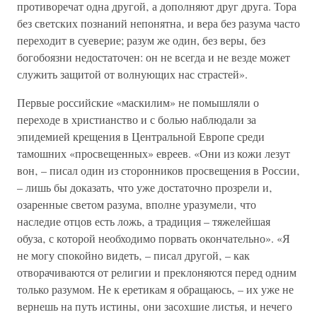
противоречат одна другой‚ а дополняют друг друга. Тора
без светских познаний непонятна‚ и вера без разума часто
переходит в суеверие; разум же один, без веры‚ без
богобоязни недостаточен: он не всегда и не везде может
служить защитой от волнующих нас страстей».
Первые российские «маскилим» не помышляли о
переходе в христианство и с болью наблюдали за
эпидемией крещения в Центральной Европе среди
тамошних «просвещенных» евреев. «Они из кожи лезут
вон‚ – писал один из сторонников просвещения в России‚
– лишь бы доказать‚ что уже достаточно прозрели и‚
озаренные светом разума‚ вполне уразумели‚ что
наследие отцов есть ложь‚ а традиция – тяжелейшая
обуза‚ с которой необходимо порвать окончательно». «Я
не могу спокойно видеть‚ – писал другой‚ – как
отворачиваются от религии и преклоняются перед одним
только разумом. Не к еретикам я обращаюсь‚ – их уже не
вернешь на путь истины‚ они засохшие листья‚ и нечего