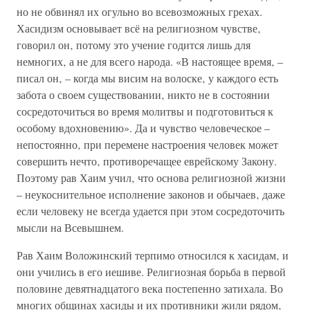
но не обвинял их огульно во всевозможных грехах.
Хасидизм основывает всё на религиозном чувстве‚
говорил он‚ потому это учение годится лишь для
немногих‚ а не для всего народа. «В настоящее время‚ –
писал он‚ – когда мы висим на волоске‚ у каждого есть
забота о своем существовании‚ никто не в состоянии
сосредоточиться во время молитвы и подготовиться к
особому вдохновению». Да и чувство человеческое –
непостоянно‚ при перемене настроения человек может
совершить нечто‚ противоречащее еврейскому Закону.
Поэтому рав Хаим учил‚ что основа религиозной жизни
– неукоснительное исполнение законов и обычаев‚ даже
если человеку не всегда удается при этом сосредоточить
мысли на Всевышнем.
Рав Хаим Воложинский терпимо относился к хасидам‚ и
они учились в его иешиве. Религиозная борьба в первой
половине девятнадцатого века постепенно затихала. Во
многих общинах хасиды и их противники жили рядом‚