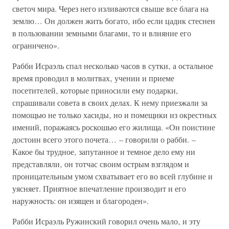
светоч мира. Через него изливаются свыше все блага на
землю… Он должен жить богато‚ ибо если цадик стеснен
в пользовании земными благами‚ то и влияние его
ограничено».
Рабби Исраэль спал несколько часов в сутки‚ а остальное
время проводил в молитвах‚ учении и приеме
посетителей‚ которые приносили ему подарки,
спрашивали совета в своих делах. К нему приезжали за
помощью не только хасиды‚ но и помещики из окрестных
имений, поражаясь роскошью его жилища. «Он поистине
достоин всего этого почета… – говорили о рабби. –
Какое бы трудное‚ запутанное и темное дело ему ни
представляли‚ он тотчас своим острым взглядом и
проницательным умом схватывает его во всей глубине и
уясняет. Приятное впечатление производит и его
наружность: он изящен и благороден».
Рабби Исраэль Ружинский говорил очень мало‚ и эту