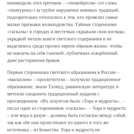
ненавидели этих еретиков – «эпикойресов» (от слова
«эпикуреец») за грубое нарушение вековых традиций,
подозрительно относились к тем‚ кто проявлял самые
малые признаки вольнодумства. Тайные сторонники
«гаскалы» в городах и местечках скрывали свои взгляды‚
украдкой читали книги светского содержания и не
выделялись среди прочих евреев образом жизни‚ чтобы
не навлечь на себя гонений‚ публичных оскорблений,
даже расторжения браков.
Первые сторонники светского образования в России –
«маскилим» – просветители – получили традиционное
образование‚ знали Талмуд, раввинскую литературу и
мечтали соединить традиционный иудаизм с
просвещением. «Их лозунгом было «Тора и мудрость»‚ –
писал один из сторонников «гаскалы». – Тора и мудрость
– или вера и разум – должны быть согласны между собой‚
так как обе они проистекают из одного и того же
источника – из Божества. Тора и мудрость не