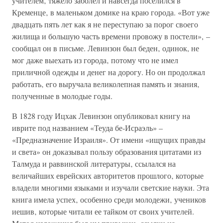
учителем‚ тяжело заболел и навсегда поселился в
Кременце‚ в маленьком домике на краю города. «Вот уже
двадцать пять лет как я не переступаю за порог своего
жилища и большую часть времени провожу в постели», –
сообщал он в письме. Левинзон был беден‚ одинок, не
мог даже выехать из города‚ потому что не имел
приличной одежды и денег на дорогу. Но он продолжал
работать‚ его выручала великолепная память и знания‚
полученные в молодые годы.
В 1828 году Ицхак Левинзон опубликовал книгу на
иврите под названием «Теуда бе-Исраэль» –
«Предназначение Израиля». От имени «ищущих правды
и света» он доказывал пользу образования цитатами из
Талмуда и раввинской литературы‚ ссылался на
величайших еврейских авторитетов прошлого‚ которые
владели многими языками и изучали светские науки. Эта
книга имела успех‚ особенно среди молодежи‚ учеников
иешив‚ которые читали ее тайком от своих учителей.