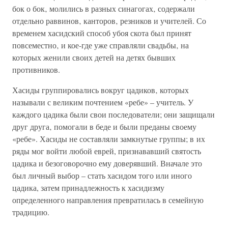
бок о бок‚ молились в разных синагогах‚ содержали
отдельно раввинов‚ канторов‚ резников и учителей. Со
временем хасидский способ убоя скота был принят
повсеместно‚ и кое-где уже справляли свадьбы‚ на
которых женили своих детей на детях бывших
противников.
Хасиды группировались вокруг цадиков‚ которых
называли с великим почтением «ребе» – учитель. У
каждого цадика были свои последователи; они защищали
друг друга‚ помогали в беде и были преданы своему
«ребе». Хасиды не составляли замкнутые группы; в их
ряды мог войти любой еврей, признававший святость
цадика и безоговорочно ему доверявший. Вначале это
был личный выбор – стать хасидом того или иного
цадика, затем принадлежность к хасидизму
определенного направления превратилась в семейную
традицию.