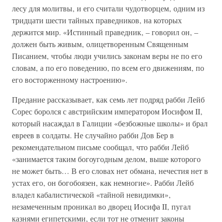
лесу для молитвы‚ и его считали чудотворцем‚ одним из
тридцати шести тайных праведников‚ на которых
держится мир. «Истинный праведник‚ – говорил он‚ –
должен быть живым‚ олицетворенным Священным
Писанием‚ чтобы люди учились законам веры не по его
словам‚ а по его поведению‚ по всем его движениям‚ по
его восторженному настроению».
Предание рассказывает‚ как семь лет подряд рабби Лейб
Сорес боролся с австрийским императором Иосифом II‚
который насаждал в Галиции «безбожные школы» и брал
евреев в солдаты. Не случайно рабби Дов Бер в
рекомендательном письме сообщал‚ что рабби Лейб
«занимается таким богоугодным делом‚ выше которого
не может быть… В его словах нет обмана‚ нечестия нет в
устах его‚ он богобоязен‚ как немногие». Рабби Лейб
владел кабалистической «тайной невидимки»‚
незамеченным проникал во дворец Иосифа II‚ пугал
казнями египетскими‚ если тот не отменит законы