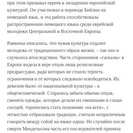
при этом призывал евреев к овладению европейской
культурой. Он участвовал в переводе Библии на
немецкий язык‚ и эта работа способствовала
распространению немецкого языка среди еврейской
молодежи Центральной и Восточной Европы.
Раввины опасались‚ что чужая культура отдалит
молодежь от традиционного образа жизни‚ – так оно и
случилось впоследствии. Часть сторонников «гаскалы» в
Европе видела в вере отцов лишь религиозные
предрассудки‚ ради которых не стоило терпеть
ограничения и от которых следовало освободиться. Их
девизом было: от национальной культуры – к
общечеловеческой. Старались забыть обычаи отцов‚
сменить одежды‚ которые делали их смешными в глазах
соседей‚ торопились стать похожими «на всех»‚ с
легкостью отбрасывали традиции‚ считали неприличным
говорить между собой на языке идиш. Не случайно после
смерти Мендельсона часть его последователей приняла