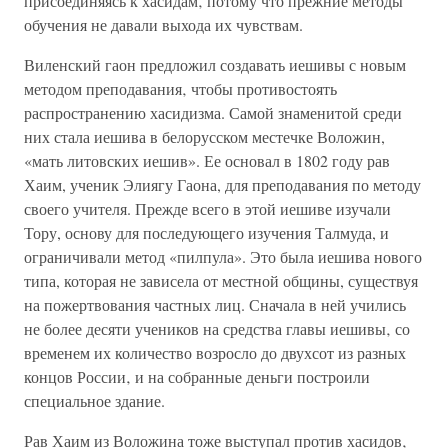
присоединяясь к хасидам‚ потому что прежние методы
обучения не давали выхода их чувствам.
Виленский гаон предложил создавать иешивы с новым
методом преподавания‚ чтобы противостоять
распространению хасидизма. Самой знаменитой среди
них стала иешива в белорусском местечке Воложин,
«мать литовских иешив». Ее основал в 1802 году рав
Хаим, ученик Элиягу Гаона, для преподавания по методу
своего учителя. Прежде всего в этой иешиве изучали
Тору, основу для последующего изучения Талмуда, и
ограничивали метод «пилпула». Это была иешива нового
типа, которая не зависела от местной общины, существуя
на пожертвования частных лиц. Сначала в ней учились
не более десяти учеников на средства главы иешивы‚ со
временем их количество возросло до двухсот из разных
концов России‚ и на собранные деньги построили
специальное здание.
Рав Хаим из Воложина тоже выступал против хасидов‚