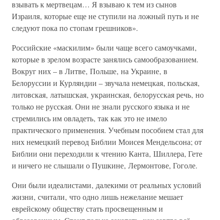
взывать к мертвецам… Я взываю к тем из сынов
Израиля‚ которые еще не ступили на ложный путь и не
следуют пока по стопам грешников».
Российские «маскилим» были чаще всего самоучками‚
которые в зрелом возрасте занялись самообразованием.
Вокруг них – в Литве‚ Польше‚ на Украине‚ в
Белоруссии и Курляндии – звучала немецкая‚ польская‚
литовская‚ латышская‚ украинская‚ белорусская речь‚ но
только не русская. Они не знали русского языка и не
стремились им овладеть‚ так как это не имело
практического применения. Учебным пособием стал для
них немецкий перевод Библии Моисея Мендельсона; от
Библии они переходили к чтению Канта‚ Шиллера, Гете
и ничего не слышали о Пушкине‚ Лермонтове, Гоголе.
Они были идеалистами‚ далекими от реальных условий
жизни‚ считали‚ что одно лишь нежелание мешает
еврейскому обществу стать просвещенным и