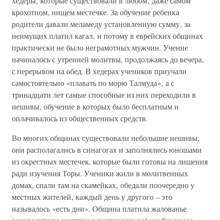
хедеры‚ которые существовали в любом‚ даже самом
крохотном, нищем местечке. За обучение ребенка
родители давали меламеду установленную сумму‚ за
неимущих платил кагал‚ и потому в еврейских общинах
практически не было неграмотных мужчин. Учение
начиналось с утренней молитвы, продолжаясь до вечера‚
с перерывом на обед. В хедерах учеников приучали
самостоятельно «плавать по морю Талмуда»‚ а с
тринадцати лет самые способные из них переходили в
иешивы‚ обучение в которых было бесплатным и
оплачивалось из общественных средств.
Во многих общинах существовали небольшие иешивы;
они располагались в синагогах и заполнялись юношами
из окрестных местечек, которые были готовы на лишения
ради изучения Торы. Ученики жили в молитвенных
домах, спали там на скамейках‚ обедали поочередно у
местных жителей‚ каждый день у другого – это
называлось «есть дни». Община платила жалованье