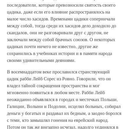
последователи‚ которые превозносили святость своего
цадика‚ даже если его влияние распространялось на
малое число хасидов. Временами цадики соперничали
между собой‚ тогда среди их хасидов дело доходило до
скандалов‚ они не разговаривали друг с другом, не
заключали между собой брачных союзов. О некоторых
цадиках почти ничего не известно‚ другие же
сохранились в учебниках истории и в памяти народа
своими удивительными деяниями.
В восемнадцатом веке прославился странствующий
цадик рабби Лейб Сорес из Ровно. Говорили‚ что он
владел тайной сокращения пространства и мог
мгновенно появиться в любом месте. Рабби Лейб
неожиданно объявлялся в городах и местечках Польши‚
Галиции‚ Волыни и Подолии‚ исцелял больных‚ собирал
деньги у богатых и раздавал их бедным‚ а заодно боролся
с теми‚ кто замышлял гонения на еврейский народ.
Потом он так же внезапно исчезал‚ надолго уединялся в