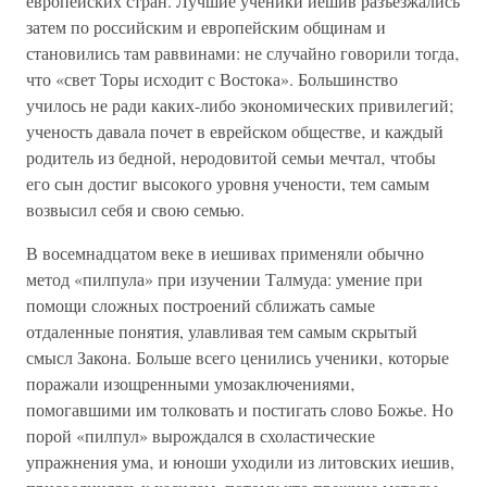
европейских стран. Лучшие ученики иешив разъезжались
затем по российским и европейским общинам и
становились там раввинами: не случайно говорили тогда‚
что «свет Торы исходит с Востока». Большинство
училось не ради каких-либо экономических привилегий;
ученость давала почет в еврейском обществе‚ и каждый
родитель из бедной, неродовитой семьи мечтал‚ чтобы
его сын достиг высокого уровня учености, тем самым
возвысил себя и свою семью.
В восемнадцатом веке в иешивах применяли обычно
метод «пилпула» при изучении Талмуда: умение при
помощи сложных построений сближать самые
отдаленные понятия, улавливая тем самым скрытый
смысл Закона. Больше всего ценились ученики‚ которые
поражали изощренными умозаключениями‚
помогавшими им толковать и постигать слово Божье. Но
порой «пилпул» вырождался в схоластические
упражнения ума‚ и юноши уходили из литовских иешив,