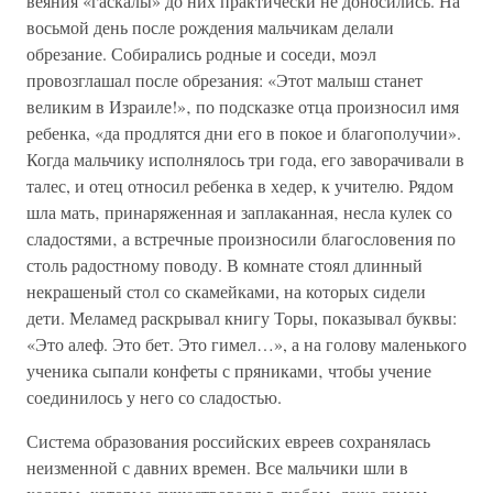
веяния «гаскалы» до них практически не доносились. На
восьмой день после рождения мальчикам делали
обрезание. Собирались родные и соседи, моэл
провозглашал после обрезания: «Этот малыш станет
великим в Израиле!»‚ по подсказке отца произносил имя
ребенка, «да продлятся дни его в покое и благополучии».
Когда мальчику исполнялось три года, его заворачивали в
талес, и отец относил ребенка в хедер, к учителю. Рядом
шла мать‚ принаряженная и заплаканная‚ несла кулек со
сладостями‚ а встречные произносили благословения по
столь радостному поводу. В комнате стоял длинный
некрашеный стол со скамейками, на которых сидели
дети. Меламед раскрывал книгу Торы, показывал буквы:
«Это алеф. Это бет. Это гимел…», а на голову маленького
ученика сыпали конфеты с пряниками‚ чтобы учение
соединилось у него со сладостью.
Система образования российских евреев сохранялась
неизменной с давних времен. Все мальчики шли в