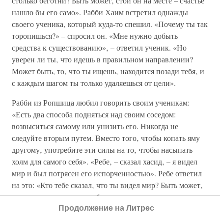
столько беготни? Быть может‚ стой он на месте – счастье
нашло бы его само». Рабби Хаим встретил однажды
своего ученика‚ который куда-то спешил. «Почему ты так
торопишься?» – спросил он. «Мне нужно добыть
средства к существованию»‚ – ответил ученик. «Но
уверен ли ты‚ что идешь в правильном направлении?
Может быть, то‚ что ты ищешь‚ находится позади тебя‚ и
с каждым шагом ты только удаляешься от цели».
Рабби из Ропшица любил говорить своим ученикам:
«Есть два способа подняться над своим соседом:
возвыситься самому или унизить его. Никогда не
следуйте вторым путем. Вместо того‚ чтобы копать яму
другому‚ употребите эти силы на то‚ чтобы насыпать
холм для самого себя». «Ребе‚ – сказал хасид‚ – я видел
мир и был потрясен его испорченностью». Ребе ответил
на это: «Кто тебе сказал‚ что ты видел мир? Быть может‚
ты видел лишь самого себя».
Продолжение на Литрес
А рабби Мендель из Коцка повторял своим ученикам: