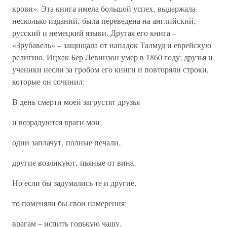
крови». Эта книга имела большой успех‚ выдержала
несколько изданий‚ была переведена на английский‚
русский и немецкий языки. Другая его книга –
«Зрубавель» – защищала от нападок Талмуд и еврейскую
религию. Ицхак Бер Левинзон умер в 1860 году; друзья и
ученики несли за гробом его книги и повторяли строки,
которые он сочинил:
В день смерти моей загрустят друзья
и возрадуются враги мои;
одни заплачут‚ полные печали‚
другие возликуют‚ пьяные от вина.
Но если бы задумались те и другие‚
то поменяли бы свои намерения:
врагам – испить горькую чашу‚