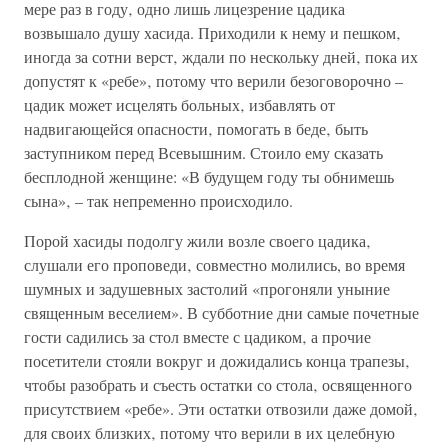
мере раз в году‚ одно лишь лицезрение цадика
возвышало душу хасида. Приходили к нему и пешком‚
иногда за сотни верст‚ ждали по нескольку дней‚ пока их
допустят к «ребе»‚ потому что верили безоговорочно –
цадик может исцелять больных‚ избавлять от
надвигающейся опасности‚ помогать в беде‚ быть
заступником перед Всевышним. Стоило ему сказать
бесплодной женщине: «В будущем году ты обнимешь
сына»‚ – так непременно происходило.
Порой хасиды подолгу жили возле своего цадика‚
слушали его проповеди‚ совместно молились, во время
шумных и задушевных застолий «прогоняли уныние
священным веселием». В субботние дни самые почетные
гости садились за стол вместе с цадиком‚ а прочие
посетители стояли вокруг и дожидались конца трапезы‚
чтобы разобрать и съесть остатки со стола‚ освященного
присутствием «ребе». Эти остатки отвозили даже домой‚
для своих близких‚ потому что верили в их целебную