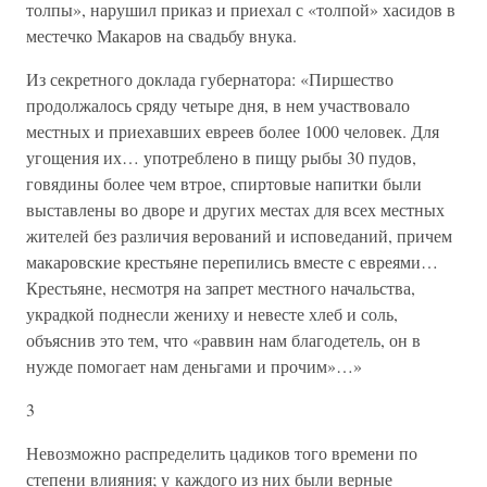
толпы», нарушил приказ и приехал с «толпой» хасидов в
местечко Макаров на свадьбу внука.
Из секретного доклада губернатора: «Пиршество
продолжалось сряду четыре дня, в нем участвовало
местных и приехавших евреев более 1000 человек. Для
угощения их… употреблено в пищу рыбы 30 пудов,
говядины более чем втрое, спиртовые напитки были
выставлены во дворе и других местах для всех местных
жителей без различия верований и исповеданий, причем
макаровские крестьяне перепились вместе с евреями…
Крестьяне, несмотря на запрет местного начальства,
украдкой поднесли жениху и невесте хлеб и соль,
объяснив это тем, что «раввин нам благодетель, он в
нужде помогает нам деньгами и прочим»…»
3
Невозможно распределить цадиков того времени по
степени влияния; у каждого из них были верные