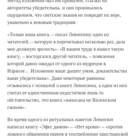
Метод изложения был им привычен‚ ссылки на
авторитеты убедительны‚ и они проникались
ощущением‚ что светские знания не повредят их вере,
уважению к вековым традициям.
«Только ваша книга‚ – писал Левинзону один из
читателей‚ – которую я перечитывал несколько раз‚ дала
мне должную зрелость». «В вашем труде я нашел такую
книгу‚ – восторгался другой читатель‚ – появления
которой давно ожидал от одного из мудрецов в
Израиле… Изложение ваше дышит умом‚ доказательства
ваши убедительны». Даже некоторые раввины
отзывались с похвалой о книге Левинзона‚ а один из них
считал ее единственным недостатком лишь то
обстоятельство‚ что книга «написана не Виленским
гаоном».
Во время одного из ритуальных наветов Левинзон
написал книгу «Эфес дамим» – «Нет крови» – «против
ложного обвинения евреев в употреблении христианской