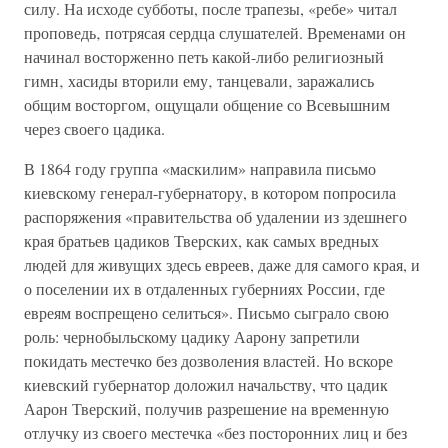
силу. На исходе субботы, после трапезы, «ребе» читал
проповедь‚ потрясая сердца слушателей. Временами он
начинал восторженно петь какой-либо религиозный
гимн‚ хасиды вторили ему‚ танцевали‚ заражались
общим восторгом‚ ощущали общение со Всевышним
через своего цадика.
В 1864 году группа «маскилим» направила письмо
киевскому генерал-губернатору, в котором попросила
распоряжения «правительства об удалении из здешнего
края братьев цадиков Тверских, как самых вредных
людей для живущих здесь евреев, даже для самого края, и
о поселении их в отдаленных губерниях России, где
евреям воспрещено селиться». Письмо сыграло свою
роль: чернобыльскому цадику Аарону запретили
покидать местечко без дозволения властей. Но вскоре
киевский губернатор доложил начальству, что цадик
Аарон Тверский, получив разрешение на временную
отлучку из своего местечка «без посторонних лиц и без