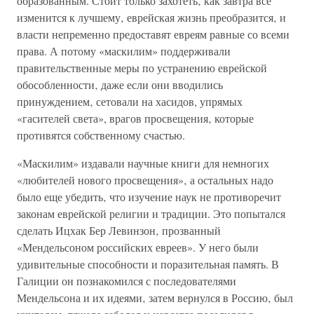
образованным. Стоит только захотеть‚ как завтра всё
изменится к лучшему‚ еврейская жизнь преобразится‚ и
власти непременно предоставят евреям равные со всеми
права. А потому «маскилим» поддерживали
правительственные меры по устранению еврейской
обособленности‚ даже если они вводились
принуждением‚ сетовали на хасидов, упрямых
«гасителей света», врагов просвещения‚ которые
противятся собственному счастью.
«Маскилим» издавали научные книги для немногих
«любителей нового просвещения»‚ а остальных надо
было еще убедить‚ что изучение наук не противоречит
законам еврейской религии и традиции. Это попытался
сделать Ицхак Бер Левинзон‚ прозванный
«Мендельсоном российских евреев». У него были
удивительные способности и поразительная память. В
Галиции он познакомился с последователями
Мендельсона и их идеями‚ затем вернулся в Россию‚ был