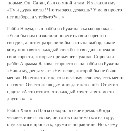
тюрьме. Он, Сатан, был со мной и там. И я сказал ему:
«Ну и дурак же ты! Что ты здесь делаешь? У меня просто
нет выбора, а у тебя-то?»…»
Рабби Нахум, сын рабби из Ружина, сказал однажды:
«Если бы нам позволили повесить свои горести на
гвоздик, а потом разрешили бы взять на выбор, какие
кому понравятся, каждый снял бы с гвоздика прежние
свои горести, которые привычнее чужих». Спросили
рабби Авраама Яакова, старшего сына рабби из Ружина:
«Наши мудрецы учат: «Нет вещи‚ которой бы не было
места». Но если это так‚ то и всякому человеку есть место
на свете. Отчего же людям иногда так тесно?» Ответил
цадик: «А это оттого‚ что каждый хочет занять место
другого»…»
Рабби Хаим из Цанза говорил в свое время: «Когда
человек ищет счастье‚ он готов подниматься на гору‚
опускаться в пропасть‚ кружить по равнине. Но к чему