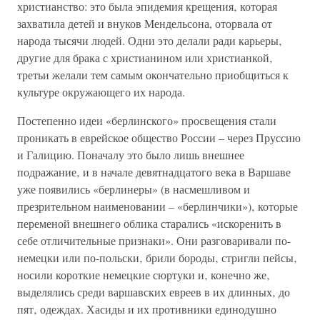
христианство: это была эпидемия крещения‚ которая
захватила детей и внуков Мендельсона, оторвала от
народа тысячи людей. Одни это делали ради карьеры‚
другие для брака с христианином или христианкой‚
третьи желали тем самым окончательно приобщиться к
культуре окружающего их народа.
Постепенно идеи «берлинского» просвещения стали
проникать в еврейское общество России – через Пруссию
и Галицию. Поначалу это было лишь внешнее
подражание‚ и в начале девятнадцатого века в Варшаве
уже появились «берлинеры» (в насмешливом и
презрительном наименовании – «берлинчики»)‚ которые
переменой внешнего облика старались «искоренить в
себе отличительные признаки». Они разговаривали по-
немецки или по-польски‚ брили бороды‚ стригли пейсы‚
носили короткие немецкие сюртуки и‚ конечно же‚
выделялись среди варшавских евреев в их длинных‚ до
пят‚ одеждах. Хасиды и их противники единодушно