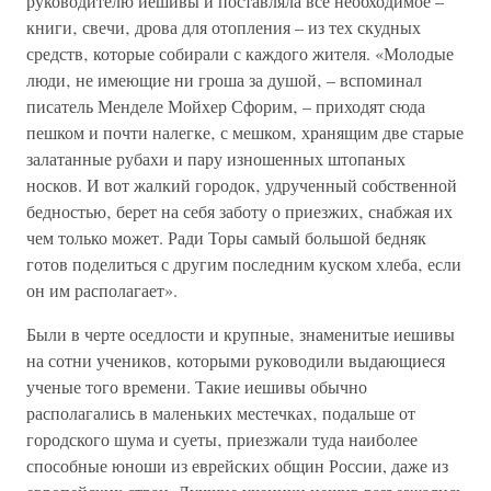
руководителю иешивы и поставляла всё необходимое –
книги‚ свечи‚ дрова для отопления – из тех скудных
средств‚ которые собирали с каждого жителя. «Молодые
люди‚ не имеющие ни гроша за душой‚ – вспоминал
писатель Менделе Мойхер Сфорим‚ – приходят сюда
пешком и почти налегке‚ с мешком‚ хранящим две старые
залатанные рубахи и пару изношенных штопаных
носков. И вот жалкий городок‚ удрученный собственной
бедностью‚ берет на себя заботу о приезжих‚ снабжая их
чем только может. Ради Торы самый большой бедняк
готов поделиться с другим последним куском хлеба‚ если
он им располагает».
Были в черте оседлости и крупные‚ знаменитые иешивы
на сотни учеников‚ которыми руководили выдающиеся
ученые того времени. Такие иешивы обычно
располагались в маленьких местечках‚ подальше от
городского шума и суеты‚ приезжали туда наиболее
способные юноши из еврейских общин России, даже из