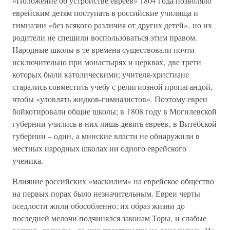
«Положение об устройстве евреев» 1804 года позволяло
еврейским детям поступать в российские училища и
гимназии «без всякого различия от других детей»‚ но их
родители не спешили воспользоваться этим правом.
Народные школы в те времена существовали почти
исключительно при монастырях и церквах‚ две трети
которых были католическими; учителя-христиане
старались совместить учебу с религиозной пропагандой‚
чтобы «уловлять жидков-гимназистов». Поэтому евреи
бойкотировали общие школы; в 1808 году в Могилевской
губернии учились в них лишь девять евреев‚ в Витебской
губернии – один‚ а минские власти не обнаружили в
местных народных школах ни одного еврейского
ученика.
Влияние российских «маскилим» на еврейское общество
на первых порах было незначительным. Евреи черты
оседлости жили обособленно; их образ жизни до
последней мелочи подчинялся законам Торы‚ и слабые