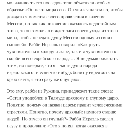
молчаливость его последователи объясняли особым
образом: «Он не от мира сего. Он явился на землю‚ чтобы
дождаться момента своего проявления в качестве
Мессии‚ но так как поколение оказалось недостойным
этого‚ то он замолчал и ждет часа своего ухода из этого
мира‚ чтобы передать душу Мессии одному из своих
сыновей». Рабби Исраэль говорил: «Как ртуть
чувствительна к холоду и жаре‚ так и я чувствителен к
скорби всего еврейского народа… Я не думаю хвастать
этим‚ но поверьте‚ что я – часть души народа
израильского‚ и если что-нибудь болит у еврея хоть на
краю света‚ я это сразу же ощущаю».
Это ему, рабби из Ружина, принадлежат такие слова:
«Сатан уподоблен в Талмуде дряхлому и глупому царю.
Понятно, почему он назван царем: правит человеческими
страстями. Понятно, почему дряхлый: намного старше
людей. Но отчего он глупый?» Рабби Исраэль сделал
паузу и продолжил: «Это я понял, когда оказался в