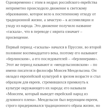
Одновременно с этим в недрах российского еврейства
неприметно происходило движение к светскому
образованию‚ которое вело к постепенному отходу от
традиционной жизни‚ а зачастую – к ассимиляции и
уходу из народа. Это движение получило название
«гаскала»‚ что в переводе с иврита означает –
просвещение.
Первый период «гаскалы» начался в Пруссии‚ во второй
половине восемнадцатого века, поэтому его называют
«берлинским»‚ а его последователей – «берлинерами».
Этот же период называют и «мендельсоновским» – по
имени писателя и философа Моисея Мендельсона. Он
овладел европейской культурой в зрелом возрасте и стал
образцом для евреев‚ стремившихся примкнуть к
культуре окружающего их народа; его называли
«Моисеем‚ который выведет еврейский народ из
духовного плена». Мендельсон был верующим евреем‚
строго придерживался традиционного образа жизни‚ но