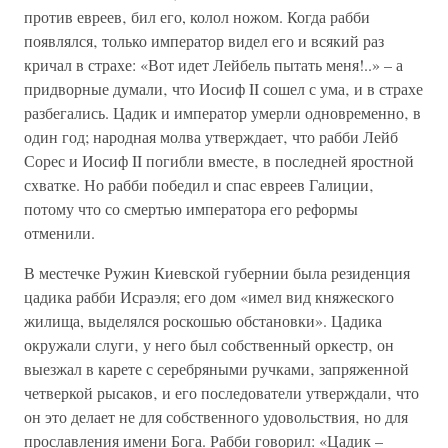
против евреев‚ бил его, колол ножом. Когда рабби
появлялся‚ только император видел его и всякий раз
кричал в страхе: «Вот идет Лейбель пытать меня!..» – а
придворные думали‚ что Иосиф II сошел с ума‚ и в страхе
разбегались. Цадик и император умерли одновременно‚ в
один год; народная молва утверждает‚ что рабби Лейб
Сорес и Иосиф II погибли вместе‚ в последней яростной
схватке. Но рабби победил и спас евреев Галиции‚
потому что со смертью императора его реформы
отменили.
В местечке Ружин Киевской губернии была резиденция
цадика рабби Исраэля; его дом «имел вид княжеского
жилища, выделялся роскошью обстановки». Цадика
окружали слуги‚ у него был собственный оркестр‚ он
выезжал в карете с серебряными ручками‚ запряженной
четверкой рысаков‚ и его последователи утверждали‚ что
он это делает не для собственного удовольствия‚ но для
прославления имени Бога. Рабби говорил: «Цадик –