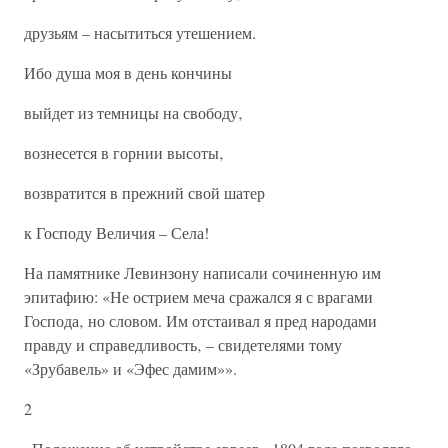
друзьям – насытиться утешением.
Ибо душа моя в день кончины
выйдет из темницы на свободу‚
вознесется в горнии высоты‚
возвратится в прежний свой шатер
к Господу Величия – Села!
На памятнике Левинзону написали сочиненную им
эпитафию: «Не острием меча сражался я с врагами
Господа‚ но словом. Им отстаивал я пред народами
правду и справедливость‚ – свидетелями тому
«Зрубавель» и «Эфес дамим»».
2