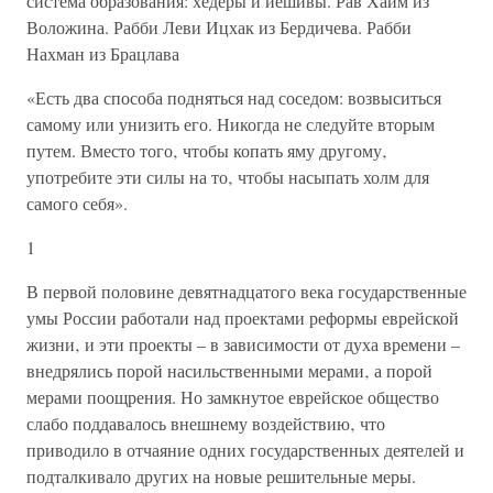
система образования: хедеры и иешивы. Рав Хаим из
Воложина. Рабби Леви Ицхак из Бердичева. Рабби
Нахман из Брацлава
«Есть два способа подняться над соседом: возвыситься
самому или унизить его. Никогда не следуйте вторым
путем. Вместо того‚ чтобы копать яму другому‚
употребите эти силы на то‚ чтобы насыпать холм для
самого себя».
1
В первой половине девятнадцатого века государственные
умы России работали над проектами реформы еврейской
жизни‚ и эти проекты – в зависимости от духа времени –
внедрялись порой насильственными мерами‚ а порой
мерами поощрения. Но замкнутое еврейское общество
слабо поддавалось внешнему воздействию‚ что
приводило в отчаяние одних государственных деятелей и
подталкивало других на новые решительные меры.