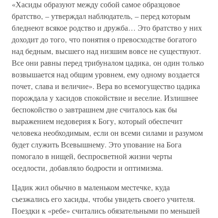
«Хасиды образуют между собой самое образцовое
братство‚ – утверждал наблюдатель‚ – перед которым
бледнеют всякое родство и дружба… Это братство у них
доходит до того‚ что понятия о превосходстве богатого
над бедным‚ высшего над низшим вовсе не существуют.
Все они равны перед трибуналом цадика‚ он один только
возвышается над общим уровнем, ему одному воздается
почет‚ слава и величие». Вера во всемогущество цадика
порождала у хасидов спокойствие и веселие. Излишнее
беспокойство о завтрашнем дне считалось как бы
выражением недоверия к Богу‚ который обеспечит
человека необходимым‚ если он всеми силами и разумом
будет служить Всевышнему. Это упование на Бога
помогало в нищей, беспросветной жизни черты
оседлости‚ добавляло бодрости и оптимизма.
Цадик жил обычно в маленьком местечке‚ куда
съезжались его хасиды‚ чтобы увидеть своего учителя.
Поездки к «ребе» считались обязательными по меньшей