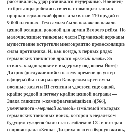
рассеивались, удар развивался неудержимо. Наконец-
то британцы добились своего, с помощью танков
прорвав германский фронт и захватив 170 орудий и
9 000 пленных. Тем самым было положено начало
цепной реакции, роковой для армии Второго рейха. Но
малочисленные танковые части Германской державы
мужественно встретили многокраитно превосходящие
силы противника. И, как всегда, в первых рядах
германских танкистов дрался
. За
«рыжий шваб»
отвагу, хладнокровие и выдержку под огнем Йозеф
Дитрих (дослужившийся к тому времени до унтер-
офицера) был награжден Баварским крестом за
военные заслуги III степени и удостоен еще одной,
крайне редкой и потому крайне ценной награды —
Знака танкиста («кампфвагенабцайхен»)
[566],
увенчанного
(эмблемой молодых
«мертвой головой»
германских танковых войск, которой в недалеком
будущем суждено было стать эмблемой СС и которая
сопровождала «Зеппа» Дитриха всю его бурную жизнь,