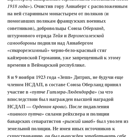
). Очистив гору Аннаберг с расположенным
1918 года»
на ней старинным монастырем от поляков (и
помогавших полякам французских военных
советников), добровольцы
Союза
,
Оберланд
штурмового отряда
и
Тейя
Верхнесилезской
подняли над Аннабергом
самообороны
черно-бело-красный стяг
«старорежимный»
кайзеровской Германии, уже запрещенный к этому
времени в Веймарской республике.
8 и 9 ноября 1923 года «Зепп» Дитрих, не будучи еще
членом НСДАП, в составе
Союза Оберланд
принял
участие в
(за что
«путче Гитлера-Людендорфа»
впоследствии был награжден высшей наградой
НСДАП —
). После подавления
Орденом крови
силами рейхсвера и полиции
«пивного путча»
баварских сепаратистов
был уволен из
«рыжий шваб»
земельной полиции. Не имея иных источников к
существованию,
он был вынужден зарабатывать себе