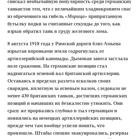
снискал необычайную популярность среди германских
танкистов тем, что с величайшим хладнокровием спас
из обреченного на гибель
припрятанную
«Морица»
бутылку водки за считанные секунды до того, как
взрыв обратил танк в груду железного лома.
8 августа 1918 года у Римской дороги близ Амьена
изрытая воронками земля содрогнулась от
артиллерийской канонады. Дымовая завеса застлала
поле сражения. На германские позиции стал
надвигаться огневой вал британской артиллерии.
Оставаясь в пределах разлета осколков своих
снарядов, вплотную за огневым валом, следовало не
менее 430 британских танков, достигших германских
позиций и начавших их безжалостно утюжить. Они
сразу же прорвались глубоко в тыл германцам и
появились на немецких артиллерийских позициях,
прежде чем там вообще успели понять, что
произошло. Штабы спешно эвакуировались, резервы