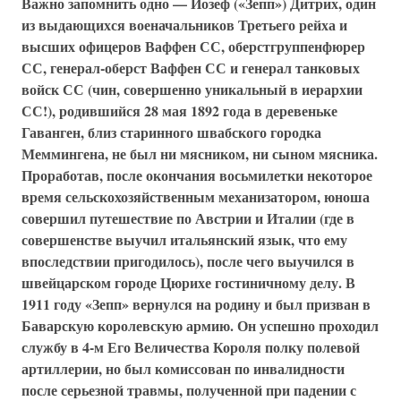
Важно запомнить одно — Йозеф («Зепп») Дитрих, один
из выдающихся военачальников Третьего рейха и
высших офицеров
Ваффен СС
, оберстгруппенфюрер
СС, генерал-оберст
Ваффен СС
и
генерал танковых
войск СС
(чин, совершенно уникальный в иерархии
СС!), родившийся 28 мая 1892 года в деревеньке
Гаванген, близ старинного швабского городка
Меммингена, не был ни мясником, ни сыном мясника.
Проработав, после окончания восьмилетки некоторое
время сельскохозяйственным механизатором, юноша
совершил путешествие по Австрии и Италии (где в
совершенстве выучил итальянский язык, что ему
впоследствии пригодилось), после чего выучился в
швейцарском городе Цюрихе гостиничному делу. В
1911 году «Зепп» вернулся на родину и был призван в
Баварскую королевскую армию. Он успешно проходил
службу в
4-м Его Величества Короля полку полевой
артиллерии
, но был комиссован по инвалидности
после серьезной травмы, полученной при падении с