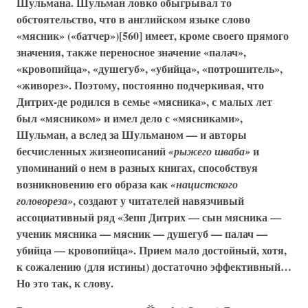
Шульмана. Шульман ловко обыгрывал то
обстоятельство, что в английском языке слово
«мясник» («батчер»)
[560] имеет, кроме своего прямого
значения, также переносное значение
«палач»
,
«кровопийца»
,
«душегуб»
,
«убийца»
,
«потрошитель»
,
«живорез»
. Поэтому, постоянно подчеркивая, что
Дитрих-де родился в семье
«мясника»
, с малых лет
был
«мясником»
и имел дело с
«мясниками»
,
Шульман, а вслед за Шульманом — и авторы
бесчисленных жизнеописаний
и
«рыжего шваба»
упоминаний о нем в разных книгах, способствуя
возникновению его образа как
«нацистского
, создают у читателей навязчивый
головореза»
ассоциативный ряд
«Зепп Дитрих — сын мясника —
ученик мясника — мясник — душегуб — палач —
убийца — кровопийца»
. Прием мало достойный, хотя,
к сожалению (для истины) достаточно эффективный…
Но это так, к слову.