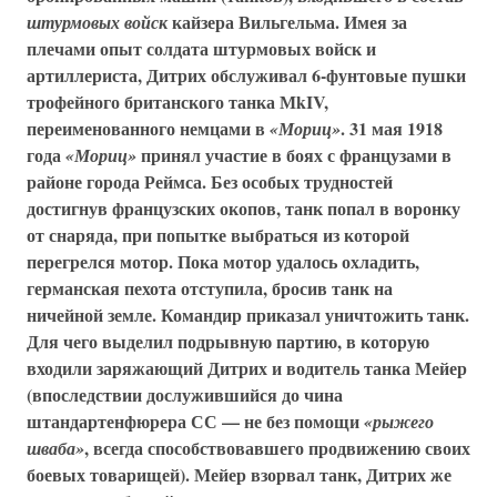
кайзера Вильгельма. Имея за
штурмовых войск
плечами опыт солдата штурмовых войск и
артиллериста, Дитрих обслуживал 6-фунтовые пушки
трофейного британского танка
МkIV
,
переименованного немцами в
. 31 мая 1918
«Мориц»
года
принял участие в боях с французами в
«Мориц»
районе города Реймса. Без особых трудностей
достигнув французских окопов, танк попал в воронку
от снаряда, при попытке выбраться из которой
перегрелся мотор. Пока мотор удалось охладить,
германская пехота отступила, бросив танк на
ничейной земле. Командир приказал уничтожить танк.
Для чего выделил подрывную партию, в которую
входили заряжающий Дитрих и водитель танка Мейер
(впоследствии дослужившийся до чина
штандартенфюрера СС — не без помощи
«рыжего
, всегда способствовавшего продвижению своих
шваба»
боевых товарищей). Мейер взорвал танк, Дитрих же