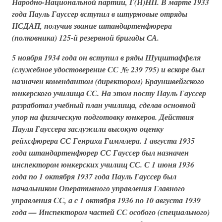
Народно-Национальной партии, Г(Н)НП. В марте 1933
года Пауль Гауссер вступил в штурмовые отряды
НСДАП, получив звание штандартенфюрера
(полковника) 125-й резервной бригады СА.
5 ноября 1934 года он вступил в ряды
Шуцштаффеля
(служебное удостоверение СС № 239 795) и вскоре был
назначен комендантом (директором)
Брауншвейгского
юнкерского училища СС
. На этом посту Пауль Гауссер
разработал учебный план училища, сделав основной
упор на физическую подготовку юнкеров. Действия
Пауля Гауссера заслужили высокую оценку
рейхсфюрера СС Генриха Гиммлера. 1 августа 1935
года штандартенфюрер СС Гауссер был назначен
инспектором юнкерских училищ СС. С 1 июня 1936
года по 1 октября 1937 года Пауль Гауссер был
начальником Оперативного управления Главного
управления СС, а с 1 октября 1936 по 10 августа 1939
года — Инспектором частей СС особого (специального)