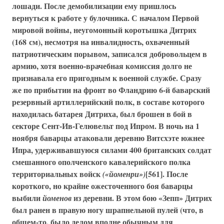
лошади. После демобилизации ему пришлось
вернуться к работе у булочника. С началом Первой
мировой войны, неугомонный коротышка Дитрих
(168 см), несмотря на инвалидность, охваченный
патриотическим порывом, записался добровольцем в
армию, хотя военно-врачебная комиссия долго не
признавала его пригодным к военной службе. Сразу
же по прибытии на фронт во Фландрию
6-й баварский
резервный артиллерийский полк
, в составе которого
находилась батарея Дитриха, был брошен в бой в
секторе Сент-Ив-Гелювельт под Ипром. В ночь на 1
ноября баварцы атаковали деревню Витсхэте южнее
Ипра, удерживавшуюся силами 400 британских солдат
смешанного ополченского кавалерийского полка
территориальных войск
[561]. После
(«йоменри»)
короткого, но крайне ожесточенного боя баварцы
выбили
из деревни. В этом бою «Зепп» Дитрих
йоменов
был ранен в правую ногу шрапнельной пулей (что, в
общем-то, было делом вполне обычным для