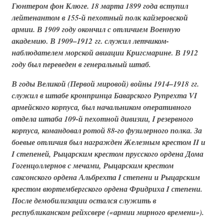
Гюнтером фон Клюге. 18 марта 1899 года вступил
лейтенантом в 155-й пехотный полк кайзеровской
армии. В 1909 году окончил с отличием Военную
академию. В 1909–1912 гг. служил летчиком-
наблюдателем морской авиации
Кригсмарине
. В 1912
году был переведен в генеральный штаб.
В годы Великой (Первой мировой) войны 1914–1918 гг.
служил в штабе кронпринца Баварского Рупрехта VI
армейского корпуса, был начальником оперативного
отдела штаба 109-й пехотной дивизии, I резервного
корпуса, командовал ротой 88-го фузилерного полка. За
боевые отличия был награжден Железным крестом II и
I степеней, Рыцарским крестом прусского ордена Дома
Гогенцоллернов с мечами, Рыцарским крестом
саксонского ордена Альбрехта I степени и Рыцарским
крестом вюртембергского ордена Фридриха I степени.
После демобилизации остался служить в
республиканском рейхсвере
(«армии мирного времени»)
.