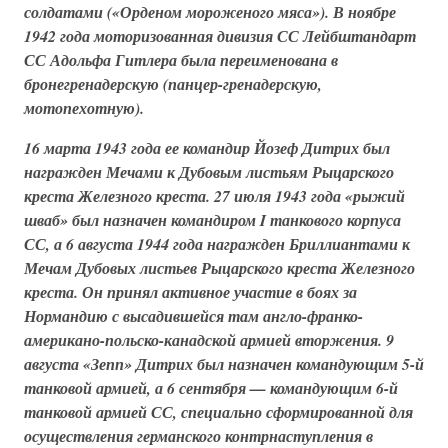
солдатами
(«Орденом мороженого мяса»)
. В ноябре
1942 года
моторизованная дивизия СС
Лейбштандарт
СС Адольфа Гитлера
была переименована в
бронегренадерскую (панцер-гренадерскую,
мотопехотную)
.
16 марта 1943 года ее командир Йозеф Дитрих был
награжден Мечами к Дубовым листьям Рыцарского
креста Железного креста. 27 июля 1943 года
«рыжий
шваб»
был назначен командиром
I танкового корпуса
СС
, а 6 августа 1944 года награжден Бриллиантами к
Мечам Дубовых листьев Рыцарского креста Железного
креста. Он принял активное участие в боях за
Нормандию с высадившейся там англо-франко-
американо-польско-канадской армией вторжения. 9
августа «Зепп» Дитрих был назначен командующим
5-й
танковой армией
, а 6 сентября — командующим
6-й
танковой армией СС
, специально сформированной для
осуществления германского контрнаступления в