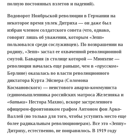
полную постоянных взлетов и падений).
Водоворот Ноябрьской революции в Германии на
некоторое время увлек Дитриха — он даже был
избран членом солдатского совета (что, однако,
говорит лишь об уважении, которым «Зепп»
пользовался среди сослуживцев). По возврашении на
родину, «Зепп» застал ее охваченной революционной
смутой. Бавария (в столице которой — Мюнхене —
революция началась еще раньше, чем в
«прусском»
Берлине) оказалась во власти революционного
диктатора Курта Эйснера (Соломона
Космановского) — неистового анархо-коммуниста
(единомышленника российских матроса Железняка и
Нестора Махно), вскоре застреленного
«батьки»
офицером-фронтовиком графом Антоном фон Арко-
Валлей (но только для того, чтобы уступить место еще
более радикальным революционерам). Все это «Зеппу»
Дитриху, естественно, не понравилось. В 1919 году