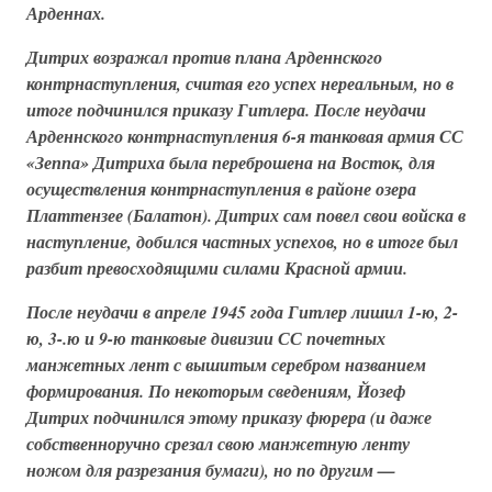
Арденнах.
Дитрих возражал против плана Арденнского
контрнаступления, считая его успех нереальным, но в
итоге подчинился приказу Гитлера. После неудачи
Арденнского контрнаступления
6-я танковая армия СС
«Зеппа» Дитриха была переброшена на Восток, для
осуществления контрнаступления в районе озера
Платтензее (Балатон). Дитрих сам повел свои войска в
наступление, добился частных успехов, но в итоге был
разбит превосходящими силами Красной армии.
После неудачи в апреле 1945 года Гитлер лишил
1-ю, 2-
ю, 3-.ю
и
9-ю танковые дивизии СС
почетных
манжетных лент с вышитым серебром названием
формирования. По некоторым сведениям, Йозеф
Дитрих подчинился этому приказу фюрера (и даже
собственноручно срезал свою манжетную ленту
ножом для разрезания бумаги), но по другим —