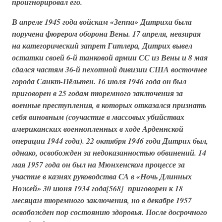
проигнорировал его.
В апреле 1945 года войскам «Зеппа» Дитриха была
поручена фюрером оборона Вены. 17 апреля, невзирая
на категорический запрет Гитлера, Дитрих вывел
остатки своей
6-й танковой армии СС
из Вены и 8 мая
сдался частям 36-й пехотной дивизии США восточнее
города Санкт-Пёльтен. 16 июля 1946 года он был
приговорен в 25 годам тюремного заключения за
военные преступления, в которых отказался признать
себя виновным (соучастие в массовых убийствах
американских военнопленных в ходе Арденнской
операции 1944 года). 22 октября 1946 года Дитрих был,
однако, освобожден за недоказанностью обвинений. 14
мая 1957 года он был на Мюнхенском процессе за
участие в казнях руководства СА в
«Ночь Длинных
Ножей»
30 июня 1934 года[568] приговорен к 18
месяцам тюремного заключения, но в декабре 1957
освобожден пор состоянию здоровья. После досрочного