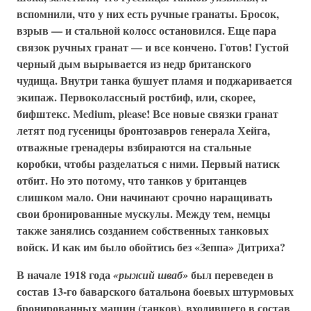
вспомнили, что у них есть ручные гранаты. Бросок,
взрыв — и стальной колосс остановился. Еще пара
связок ручных гранат — и все кончено. Готов! Густой
черный дым вырывается из недр британского
чудища. Внутри танка бушует пламя и поджаривается
экипаж. Первоколассный ростбиф, или, скорее,
бифштекс. Medium, please! Все новые связки гранат
летят под гусеницы бронтозавров генерала Хейга,
отважные гренадеры взбираются на стальные
коробки, чтобы разделаться с ними. Первый натиск
отбит. Но это потому, что танков у британцев
слишком мало. Они начинают срочно наращивать
свои бронированные мускулы. Между тем, немцы
также занялись созданием собственных танковых
войск. И как им было обойтись без «Зеппа» Дитриха?
В начале 1918 года
был переведен в
«рыжий шваб»
состав
13-го баварского батальона боевых штурмовых
бронированных машин (танков)
,
входившего
в состав