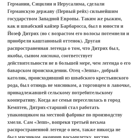
Германии, Сицилии и Иерусалима, сделали
Германскую державу (
Первый рейх
) сильнейшим
государством Западной Европы. Таким же рыжим,
как и швабский кайзер Барбаросса, был в юности и
Йозеф Дитрих (но с возрастом его волосы потемнели и
приобрели каштановый оттенок). Другая
распространенная легенда о том, что Дитрих был,
якобы, сыном
, соответствует
мясника
действительности не в большей мере, чем легенда о его
баварском происхождении. Отец «Зеппа», добрый
католик, происходивший из швабского крестьянского
рода, был отнюдь не мясником, а торговцем в лавочке,
принадлежавшей сельскому потребительскому
кооперативу. Когда же семья переселилась в город
Кемптен, Дитрих-старший стал работать
упаковщиком на местной фабрике по производству
хмеля. Сам «Зепп», вопреки третьей весьма
распространенной легенде о нем, также никогда не
был мясником, окончив восьмилетку, честно