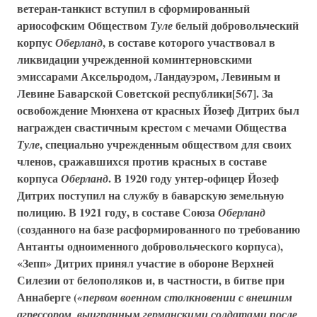
ветеран-танкист вступил в сформированный
ариософским
Обществом
белый
добровольческий
Туле
корпус
, в составе которого участвовал в
Оберланд
ликвидации учрежденной коминтерновскими
эмиссарами Аксельродом, Ландауэром, Левиным и
Левине
Баварской Советской республики
[567]. За
освобождение Мюнхена от красных Йозеф Дитрих был
награжден свастичным крестом с мечами
Общества
, специально учрежденным обществом для своих
Туле
членов, сражавшихся против красных в составе
корпуса
. В 1920 году унтер-офицер Йозеф
Оберланд
Дитрих поступил на службу в баварскую земельную
полицию. В 1921 году, в составе
Союза
Оберланд
(созданного на базе расформированного по требованию
Антанты одноименного добровольческого корпуса),
«Зепп» Дитрих принял участие в обороне Верхней
Силезии от белополяков и, в частности, в битве при
Аннаберге (
«первом военном столкновении с внешним
агрессором, выигранным германскими солдатами после