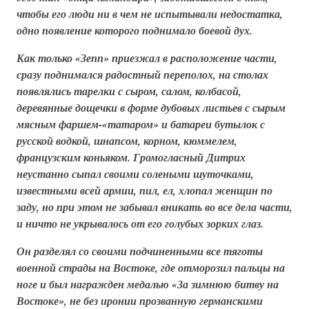
чтобы его люди ни в чем не испытывали недостатка,
одно появление которого поднимало боевой дух.
Как только «Зепп» приезжал в расположение части,
сразу поднимался радостный переполох, на столах
появлялись тарелки с сыром, салом, колбасой,
деревянные дощечки в форме дубовых листьев с сырым
мясным фаршем-
«татаром»
и батареи бутылок с
русской водкой, шнапсом, корном, кюммелем,
французским коньяком. Громогласный Дитрих
неустанно сыпал своими солеными шуточками,
известными всей армии, пил, ел, хлопал женщин по
заду, но при этом не забывал вникать во все дела части,
и ничто не укрывалось от его голубых зорких глаз.
Он разделял со своими подчиненными все тяготы
военной страды на Востоке, где отморозил пальцы на
ноге и был награжден медалью «За зимнюю битву на
Востоке», не без иронии прозванную германскими