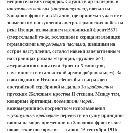
неприятельских снарядов. Служил в артиллерии, в
, воевал на
штурмовых войсках (штурмтруппен)
Западном фронте и в Италии, где принимал участие в
знаменитом наступлении австро-германских войск на
реке Изонцо, взломавшем итальянский фронт[563]
(смертельный ужас, вселенный в сердца итальянцев
германскими
, шедшими на
штурмовыми частями
острие наступления, остался навеки запечатленным
на страницах романа «Прощай, оружие»[564]
американского писателя Эрнеста Хэмингуэя,
служившего в итальянской армии добровольцем). За
свои подвиги в Италии «Зепп» был награжден
австрийской серебряной медалью
и
За храбрость
прусским Железным крестом II степени. Между тем,
коварные британцы,
,
повелители морей
вознамерившись посредством использования
перенести на сушу принципы
«сухопутных крейсеров»
войны на море, применили на Западном фронте свое
новое секретное оружие — танки. 15 сентября 1916