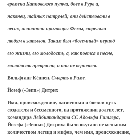
времена Капповского путча, боев в Руре и,
наконец, тайных патрулей; они действовали в
лесах, исполняли приговоры Фемы, стреляли
людям в затылок. Таким был «богемный» период
его жизни, его молодость, а, как поется в песне,
молодость прекрасна, и она не вернется.
Вольфганг Кёппен.
Смерть в Риме.
Йозеф («Зепп») Дитрих
Имя, происхожденияе, жизненный и боевой путь
создателя и бессменного, на протяжении долгих лет,
командира
,
Лейбштандарта СС Адольфа Гитлера
Йозефа («Зеппа») Дитриха было окутано не меньшим
количеством легенд и мифов, чем имя, происхождение,