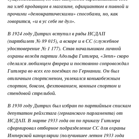
на хлеб продавцом в магазине, официантом в пивной и
прочими
«демократическими»
способами, но, как
говорится,
«и в ус себе не дул»
.
В 1924 году Дитрих вступил в ряды НСДАП
(партбилет № 89 015), а вскоре и в СС (служебное
удостоверение № 1 177). Став начальником личной
охраны вождя партии Адольфа Гитлера, «Зепп» скоро
сделался любимцем фюрера и постоянно сопровождал
Гитлера во всех его поездках по Германии. Он был
отличным спортсменом, увлекался конькобежным
спортом, боксом, фехтованием, конным спортом и
стендовой стрельбой.
В 1930 году Дитрих был избран по партийным спискам
депутатом рейхстага (германского парламента) от
НСДАП. В марте 1933 года он по приказу Гитлера
сформировал отборное подразделение СС для охраны
Имперской канцелярии (получившее летом 1933 года