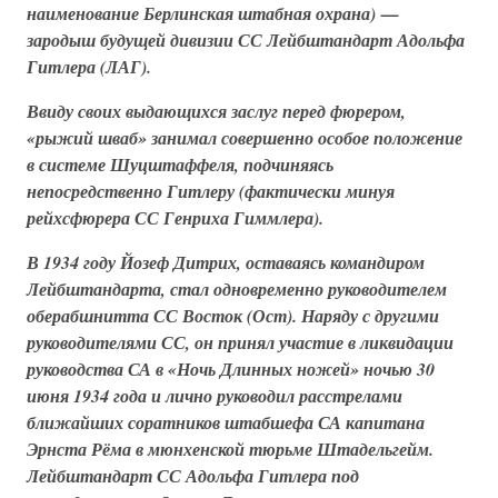
наименование
Берлинская штабная охрана
) —
зародыш будущей
дивизии СС
Лейбштандарт Адольфа
Гитлера (ЛАГ)
.
Ввиду своих выдающихся заслуг перед фюрером,
«рыжий шваб»
занимал совершенно особое положение
в системе
Шуцштаффеля
, подчиняясь
непосредственно Гитлеру (фактически минуя
рейхсфюрера СС Генриха Гиммлера).
В 1934 году Йозеф Дитрих, оставаясь командиром
Лейбштандарта
, стал одновременно руководителем
оберабшнитта СС Восток (Ост)
. Наряду с другими
руководителями СС, он принял участие в ликвидации
руководства СА в
«Ночь Длинных ножей»
ночью 30
июня 1934 года и лично руководил расстрелами
ближайших соратников
штабшефа
СА капитана
Эрнста Рёма в мюнхенской тюрьме Штадельгейм.
Лейбштандарт СС Адольфа Гитлера
под