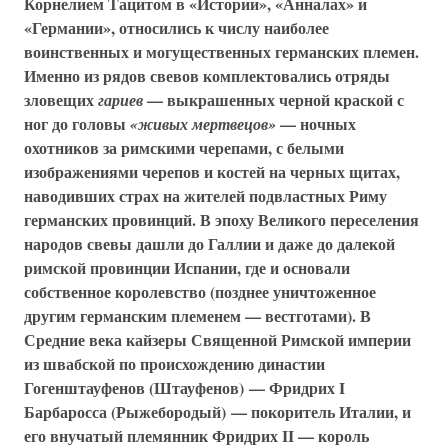
Корнелием Тацитом в «Истории», «Анналах» и
«Германии», относились к числу наиболее
воинственных и могущественных германских племен.
Именно из рядов свевов комплектовались отряды
зловещих
— выкрашенных черной краской с
гариев
ног до головы
— ночных
«живых мертвецов»
охотников за римскими черепами, с белыми
изображениями черепов и костей на черных щитах,
наводивших страх на жителей подвластных Риму
германских провинций. В эпоху Великого переселения
народов свевы дашли до Галлии и даже до далекой
римской провинции Испании, где и основали
собственное королевство (позднее уничтоженное
другим германским племенем — вестготами). В
Средние века кайзеры Священной Римской империи
из швабской по происхождению династии
Гогенштауфенов (Штауфенов) — Фридрих I
Барбаросса (Рыжебородый) — покоритель Италии, и
его внучатый племянник Фридрих II — король