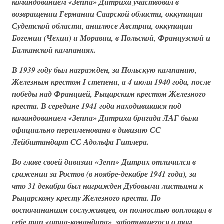
командованием «Зеппа» Дитриха участвовал в
возвращении Германии Саарской области, оккупации
Судетской области,
аншлюсе
Австрии, оккупации
Богемии (Чехии) и Моравии, в Польской, Французской и
Балканской кампаниях.
В 1939 году был награжден, за Польскую кампанию,
Железным крестом I степени, а 4 июля 1940 года, после
победы над Францией, Рыцарским крестом Железного
креста. В середине 1941 года находившаяся под
командованием «Зеппа» Дитриха бригада
ЛАГ
была
официально переименована в
дивизию СС
Лейбштандарт СС Адольфа Гитлера
.
Во главе своей дивизии «Зепп» Дитрих отличился в
сражении за Ростов (в ноябре-декабре 1941 года), за
что 31 декабря был награжден Дубовыми листьями к
Рыцарскому кресту Железного креста. По
воспоминаниям сослуживцев, он полностью воплощал в
себе тип «отца-командира», заботившегося о том,