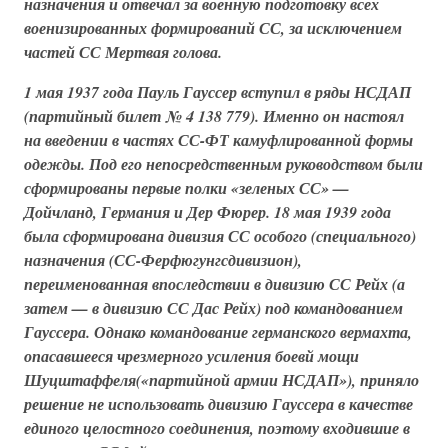
назначения и отвечал за военную подготовку всех
военизированных формирований СС, за исключением
частей СС Мертвая голова.
1 мая 1937 года Пауль Гауссер вступил в ряды НСДАП
(партийный билет № 4 138 779). Именно он настоял
на введении в частях
СС-ФТ
камуфлированной формы
одежды. Под его непосредственным руководством были
сформированы первые полки
«зеленых СС» —
Дойчланд
,
Германия
и
Дер Фюрер
. 18 мая 1939 года
была сформирована
дивизия СС особого (специального)
назначения (СС-Ферфюгунгсдивизион)
,
переименованная впоследствии в
дивизию СС
Рейх
(а
затем — в
дивизию СС
Дас Рейх
) под командованием
Гауссера. Однако командование германского вермахта,
опасавшееся чрезмерного усиления боевй мощи
Шуцштаффеля
(«партийной армии НСДАП»)
, приняло
решение не использовать дивизию Гауссера в качестве
единого целостного соединения, поэтому входившие в