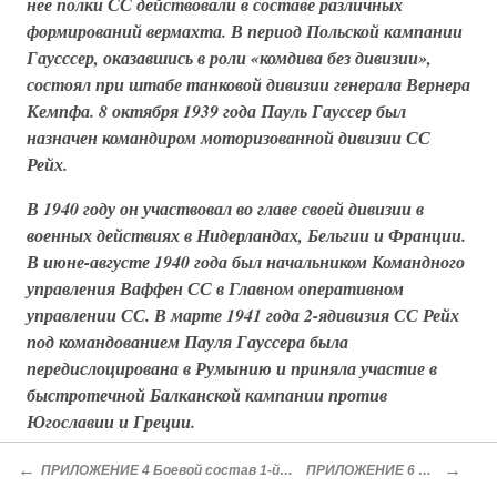
нее полки СС действовали в составе различных
формирований вермахта. В период Польской кампании
Гаусссер, оказавшись в роли
«комдива без дивизии»
,
состоял при штабе танковой дивизии генерала Вернера
Кемпфа. 8 октября 1939 года Пауль Гауссер был
назначен командиром
моторизованной дивизии СС
Рейх
.
В 1940 году он участвовал во главе своей дивизии в
военных действиях в Нидерландах, Бельгии и Франции.
В июне-августе 1940 года был начальником Командного
управления Ваффен СС в Главном оперативном
управлении СС. В марте 1941 года
2-ядивизия СС
Рейх
под командованием Пауля Гауссера была
передислоцирована в Румынию и приняла участие в
быстротечной Балканской кампании против
Югославии и Греции.
С июля 1941 года
«папаша»
Гауссер сражался на
←
→
ПРИЛОЖЕНИЕ 4 Боевой состав 1-й танковой дивизии СС Лейбштандарт СС Адольфа Гитлера
ПРИЛОЖЕНИЕ 6 К ИСТОРИИ ЖЕЛЕЗНОГО КРЕСТА
германо-советском фронте. В июле части