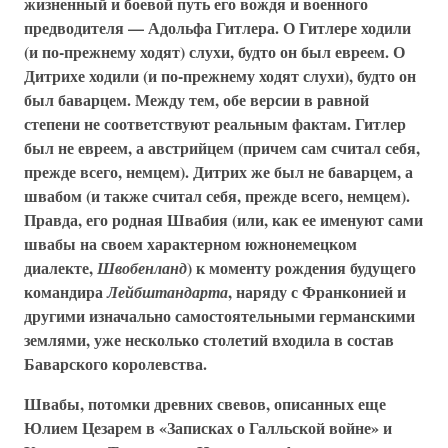
жизненный и боевой путь его вождя и военного
предводителя — Адольфа Гитлера. О Гитлере ходили
(и по-прежнему ходят) слухи, будто он был евреем. О
Дитрихе ходили (и по-прежнему ходят слухи), будто он
был баварцем. Между тем, обе версии в равной
степени не соответствуют реальным фактам. Гитлер
был не евреем, а австрийцем (причем сам считал себя,
прежде всего, немцем). Дитрих же был не баварцем, а
швабом (и также считал себя, прежде всего, немцем).
Правда, его родная Швабия (или, как ее именуют сами
швабы на своем характерном южнонемецком
диалекте,
) к моменту рождения будущего
Швобенланд
командира
, наряду с Франконией и
Лейбштандарта
другими изначально самостоятельными германскими
землями, уже несколько столетий входила в состав
Баварского королевства.
Швабы, потомки древних свевов, описанных еще
Юлием Цезарем в «Записках о Галльской войне» и