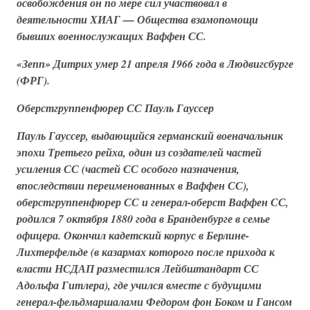
освобождения он по мере сил участвовал в
деятельности
ХИАГ — Общества взамопомощи
бывших военнослужащих Ваффен СС
.
«Зепп» Дитрих умер 21 апреля 1966 года в Людвигсбурге
(ФРГ).
Оберстгруппенфюрер СС Пауль Гауссер
Пауль Гауссер, выдающийся германский военачальник
эпохи Третьего рейха, один из создателей частей
усиления СС (частей СС особого назначения,
впоследствии переименованных в
Ваффен СС
),
оберстгруппенфюрер СС и генерал-оберст
Ваффен СС
,
родился 7 октября 1880 года в Бранденбурге в семье
офицера. Окончил кадетский корпус в Берлине-
Лихтерфельде (в казармах которого после прихода к
власти НСДАП разместился
Лейбштандарт СС
Адольфа Гитлера
), где учился вместе с будущими
генерал-фельдмаршалами Федором фон Боком и Гансом