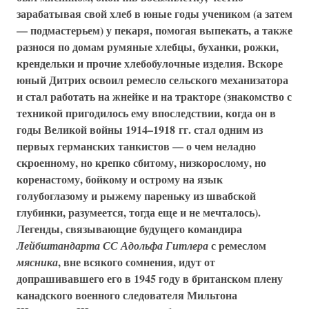
зарабатывая свой хлеб в юные годы учеником (а затем
— подмастерьем) у пекаря, помогая выпекать, а также
разнося по домам румяные хлебцы, буханки, рожки,
крендельки и прочие хлебобулочные изделия. Вскоре
юный Дитрих освоил ремесло сельского механизатора
и стал работать на жнейке и на тракторе (знакомство с
техникой пригодилось ему впоследствии, когда он в
годы Великой войны 1914–1918 гг. стал одним из
первых германских танкистов — о чем неладно
скроенному, но крепко сбитому, низкорослому, но
коренастому, бойкому и острому на язык
голубоглазому и рыжему пареньку из швабской
глубинки, разумеется, тогда еще и не мечталось).
Легенды, связывающие будущего командира
с ремеслом
Лейбштандарта СС Адольфа Гитлера
, вне всякого сомнения, идут от
мясника
допрашивавшего его в 1945 году в британском плену
канадского военного следователя Мильтона