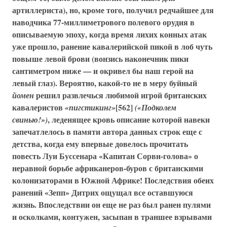
артиллериста), но, кроме того, получил редчайшее для
наводчика 77-миллиметрового полевого орудия в
описываемую эпоху, когда время лихих конных атак
уже прошло, ранение кавалерийской пикой в лоб чуть
повыше левой брови (вонзись наконечник пики
сантиметром ниже — и окривел бы наш герой на
левый глаз). Вероятно, какой-то не в меру буйный
решил развлечься любимой игрой британских
йомен
кавалеристов
[562]
«пигстикинг»
(«Подколем
, леденящее кровь описание которой навеки
свинью!»)
запечатлелось в памяти автора данных строк еще с
детства, когда ему впервые довелось прочитать
повесть Луи Буссенара «Капитан Сорви-голова» о
неравной борьбе африканеров-буров с британскими
колонизаторами в Южной Африке! Последствия обеих
ранений «Зепп» Дитрих ощущал все оставшуюся
жизнь. Впоследствии он еще не раз был ранен пулями
и осколками, контужен, засыпан в траншее взрывами