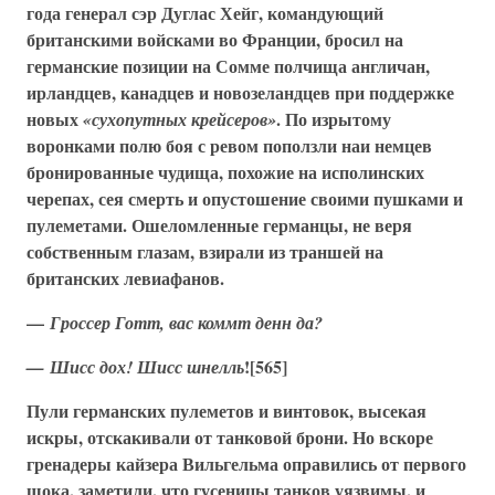
года генерал сэр Дуглас Хейг, командующий
британскими войсками во Франции, бросил на
германские позиции на Сомме полчища англичан,
ирландцев, канадцев и новозеландцев при поддержке
новых
. По изрытому
«сухопутных крейсеров»
воронками полю боя с ревом поползли наи немцев
бронированные чудища, похожие на исполинских
черепах, сея смерть и опустошение своими пушками и
пулеметами. Ошеломленные германцы, не веря
собственным глазам, взирали из траншей на
британских левиафанов.
—
Гроссер Готт, вас коммт денн да?
![565]
— Шисс дох! Шисс шнелль
Пули германских пулеметов и винтовок, высекая
искры, отскакивали от танковой брони. Но вскоре
гренадеры кайзера Вильгельма оправились от первого
шока, заметили, что гусеницы танков уязвимы, и