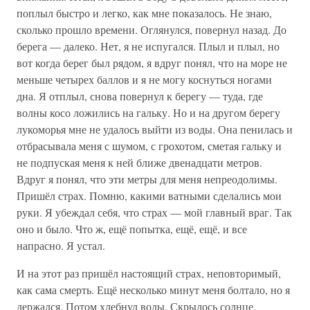
поплыл быстро и легко, как мне показалось. Не знаю,
сколько прошло времени. Оглянулся, повернул назад. До
берега — далеко. Нет, я не испугался. Плыл и плыл, но
вот когда берег был рядом, я вдруг понял, что на море не
меньше четырех баллов и я не могу коснуться ногами
дна. Я отплыл, снова повернул к берегу — туда, где
волны косо ложились на гальку. Но и на другом берегу
лукоморья мне не удалось выйти из воды. Она пенилась и
отбрасывала меня с шумом, с грохотом, сметая гальку и
не подпуская меня к ней ближе двенадцати метров.
Вдруг я понял, что эти метры для меня непреодолимы.
Пришёл страх. Помню, какими ватными сделались мои
руки. Я убеждал себя, что страх — мой главный враг. Так
оно и было. Что ж, ещё попытка, ещё, ещё, и все
напрасно. Я устал.
И на этот раз пришёл настоящий страх, неповторимый,
как сама смерть. Ещё несколько минут меня болтало, но я
держался. Потом хлебнул воды. Скрылось солнце,