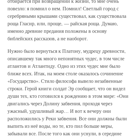
отбирается при возвращении к жизни, то мне очень
повезло: я помнил о нем. Помнил! Светлый город с
серебряными крышами существовал, как существовала
роща Гласир, или, проще, — райская роща. Думаю,
именно древние предания положены в основу
библейских рассказов, а не наоборот.
Нужно было вернуться к Платону, мудрецу древности,
описавшему так много непонятных чудес, в том числе
атлантов и Атлантиду. Одно из этих чудес мне было
ближе всех. Итак, на моем столе оказалось сочинение
«Государство». Стило философа вывело незабвенные
строки. Герой книги солдат Эр сообщает, что он видел
души тех, кто готовился к рождению в этом мире: «Они
двигались через Долину забвения, проходя через
ужасный, удушливый жар… И вот к вечеру они
расположились у Реки забвения. Все они должны были
выпить из неё воды, но те, кто пил больше меры,
забывали все. После того как они уснули, в середине