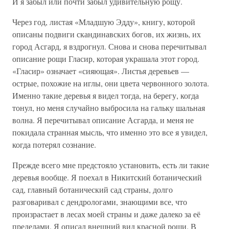
И я забыл или почти забыл удивительную рощу.
Через год, листая «Младшую Эдду», книгу, которой
описаны подвиги скандинавских богов, их жизнь, их
город Асгард, я вздрогнул. Снова и снова перечитывал
описание рощи Гласир, которая украшала этот город.
«Гласир» означает «сияющая». Листья деревьев —
острые, похожие на иглы, они цвета червонного золота.
Именно такие деревья я видел тогда, на берегу, когда
тонул, но меня случайно выбросила на гальку шальная
волна. Я перечитывал описание Асгарда, и меня не
покидала странная мысль, что именно это все я увидел,
когда потерял сознание.
Прежде всего мне предстояло установить, есть ли такие
деревья вообще. Я поехал в Никитский ботанический
сад, главный ботанический сад страны, долго
разговаривал с дендрологами, знающими все, что
произрастает в лесах моей страны и даже далеко за её
пределами. Я описал внешний вид красной рощи. В