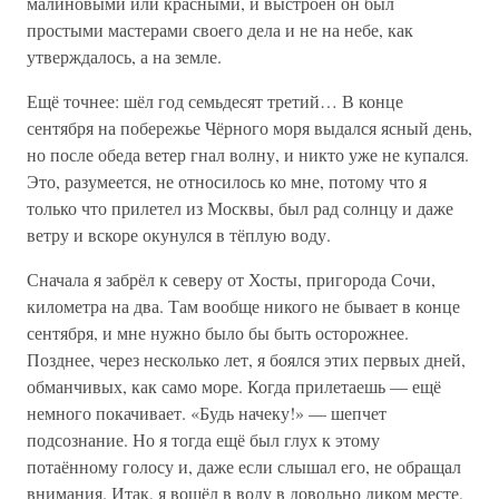
малиновыми или красными, и выстроен он был
простыми мастерами своего дела и не на небе, как
утверждалось, а на земле.
Ещё точнее: шёл год семьдесят третий… В конце
сентября на побережье Чёрного моря выдался ясный день,
но после обеда ветер гнал волну, и никто уже не купался.
Это, разумеется, не относилось ко мне, потому что я
только что прилетел из Москвы, был рад солнцу и даже
ветру и вскоре окунулся в тёплую воду.
Сначала я забрёл к северу от Хосты, пригорода Сочи,
километра на два. Там вообще никого не бывает в конце
сентября, и мне нужно было бы быть осторожнее.
Позднее, через несколько лет, я боялся этих первых дней,
обманчивых, как само море. Когда прилетаешь — ещё
немного покачивает. «Будь начеку!» — шепчет
подсознание. Но я тогда ещё был глух к этому
потаённому голосу и, даже если слышал его, не обращал
внимания. Итак, я вошёл в воду в довольно диком месте,