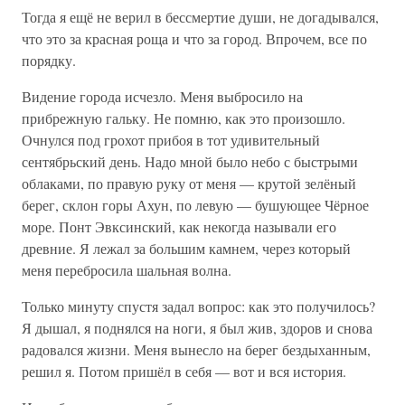
Тогда я ещё не верил в бессмертие души, не догадывался,
что это за красная роща и что за город. Впрочем, все по
порядку.
Видение города исчезло. Меня выбросило на
прибрежную гальку. Не помню, как это произошло.
Очнулся под грохот прибоя в тот удивительный
сентябрьский день. Надо мной было небо с быстрыми
облаками, по правую руку от меня — крутой зелёный
берег, склон горы Ахун, по левую — бушующее Чёрное
море. Понт Эвксинский, как некогда называли его
древние. Я лежал за большим камнем, через который
меня перебросила шальная волна.
Только минуту спустя задал вопрос: как это получилось?
Я дышал, я поднялся на ноги, я был жив, здоров и снова
радовался жизни. Меня вынесло на берег бездыханным,
решил я. Потом пришёл в себя — вот и вся история.