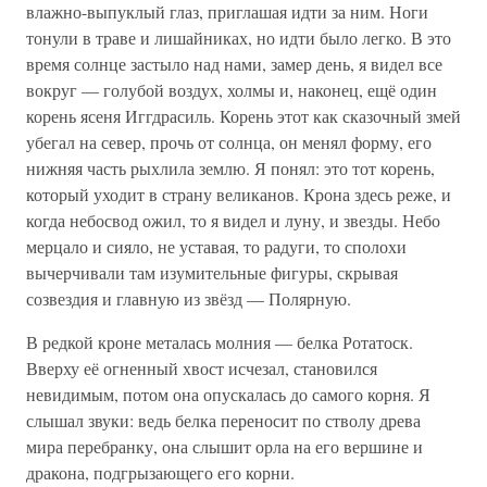
влажно-выпуклый глаз, приглашая идти за ним. Ноги
тонули в траве и лишайниках, но идти было легко. В это
время солнце застыло над нами, замер день, я видел все
вокруг — голубой воздух, холмы и, наконец, ещё один
корень ясеня Иггдрасиль. Корень этот как сказочный змей
убегал на север, прочь от солнца, он менял форму, его
нижняя часть рыхлила землю. Я понял: это тот корень,
который уходит в страну великанов. Крона здесь реже, и
когда небосвод ожил, то я видел и луну, и звезды. Небо
мерцало и сияло, не уставая, то радуги, то сполохи
вычерчивали там изумительные фигуры, скрывая
созвездия и главную из звёзд — Полярную.
В редкой кроне металась молния — белка Ротатоск.
Вверху её огненный хвост исчезал, становился
невидимым, потом она опускалась до самого корня. Я
слышал звуки: ведь белка переносит по стволу древа
мира перебранку, она слышит орла на его вершине и
дракона, подгрызающего его корни.