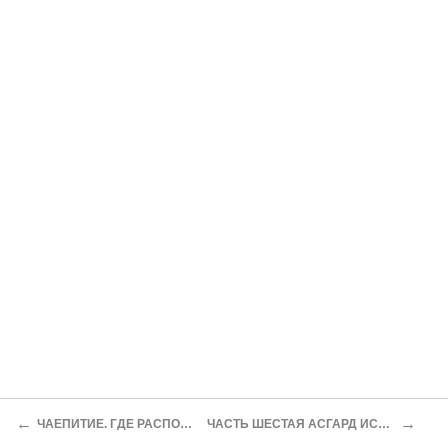
←
→
ЧАЕПИТИЕ. ГДЕ РАСПОЛОЖЕН АД?
ЧАСТЬ ШЕСТАЯ АСГАРД ИСТОРИЧЕСКИЙ