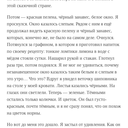
этой сказочной стране.
Потом — красная пелена, чёрный занавес, белое окно. Я
проснулся. Окно казалось слепым. Рядом с ним я ещё
продолжал видеть красную пелену и чёрный занавес,
которых, конечно же, не было на самом деле. Очнулся.
Потянулся за графином, в котором я приготовил напиток
по своему рецепту: тонкие ломтики лимона в воде с
мёдом стояли сутки. Нашарил рукой и стакан. Глотнул
раза три, потом поднялся. Я не мог не удивиться, почему
незанавешенное окно казалось таким белым и слепым в
это утро… Что это? Вдруг я увидел веточку шиповника
на столе у моей кровати. Листья казались чёрными. На
глазах они светлели. Теперь — зеленые. Тёмными
остались только колючки. И цветок. Он был густо-
красным, почти тёмным, и я не сразу понял, что он похож
на цветок норны.
Но вот до меня это дошло. Я застыл от удивления. Как он