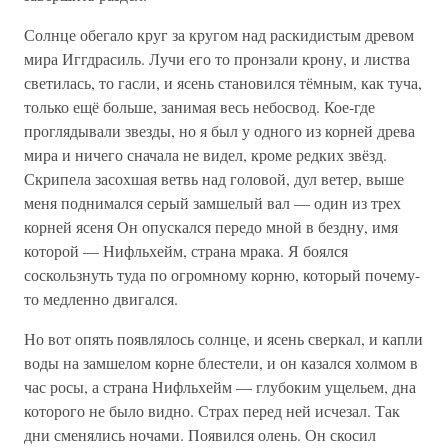
Солнце обегало круг за кругом над раскидистым древом
мира Иггдрасиль. Лучи его то пронзали крону, и листва
светилась, то гасли, и ясень становился тёмным, как туча,
только ещё больше, занимая весь небосвод. Кое-где
проглядывали звезды, но я был у одного из корней древа
мира и ничего сначала не видел, кроме редких звёзд.
Скрипела засохшая ветвь над головой, дул ветер, выше
меня поднимался серый замшелый вал — один из трех
корней ясеня Он опускался передо мной в бездну, имя
которой — Нифльхейм, страна мрака. Я боялся
соскользнуть туда по огромному корню, который почему-
то медленно двигался.
Но вот опять появлялось солнце, и ясень сверкал, и капли
воды на замшелом корне блестели, и он казался холмом в
час росы, а страна Нифльхейм — глубоким ущельем, дна
которого не было видно. Страх перед ней исчезал. Так
дни сменялись ночами. Появился олень. Он скосил