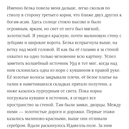
Именно белка повела меня дальше, легко скользя по
стволу в сторону третьего корня, что ближе двух других к
богам-асам. Здесь солнце стояло высоко и было
огромным, ярким, но свет от него был мягкий,
золотистый. Я увидел красную, почти малиновую стену с
зубцами и широкие ворота. Белка вспрыгнула выше, на
ветку над моей головой. И как бы её глазами я за стеной
охватил на одно только мгновение всю картину. Успел
заметить волшебный источник Урд в тот миг, когда над
ним склонилась одна из норн с кувшином в правой руке.
Её золотые волосы закрывали плечи, её белое платье на
талии в наметившихся складках прятало полутени, а
ниже казалось пурпурным от света. Пока норна
погружала кувшин в источник, я оглядел все
пространство за стеной. Там были замки, дворцы. Между
ними — золотистые дороги и дорожки. Первые этажи
казались малиново-красными, выше они отливали
серебром. Вдали раскинулось Идавелль-поле. За ним