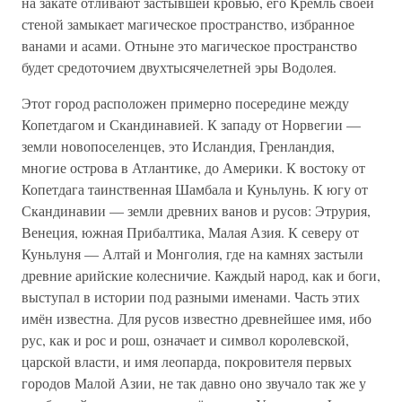
на закате отливают застывшей кровью, его Кремль своей
стеной замыкает магическое пространство, избранное
ванами и асами. Отныне это магическое пространство
будет средоточием двухтысячелетней эры Водолея.
Этот город расположен примерно посередине между
Копетдагом и Скандинавией. К западу от Норвегии —
земли новопоселенцев, это Исландия, Гренландия,
многие острова в Атлантике, до Америки. К востоку от
Копетдага таинственная Шамбала и Куньлунь. К югу от
Скандинавии — земли древних ванов и русов: Этрурия,
Венеция, южная Прибалтика, Малая Азия. К северу от
Куньлуня — Алтай и Монголия, где на камнях застыли
древние арийские колесничие. Каждый народ, как и боги,
выступал в истории под разными именами. Часть этих
имён известна. Для русов известно древнейшее имя, ибо
рус, как и рос и рош, означает и символ королевской,
царской власти, и имя леопарда, покровителя первых
городов Малой Азии, не так давно оно звучало так же у