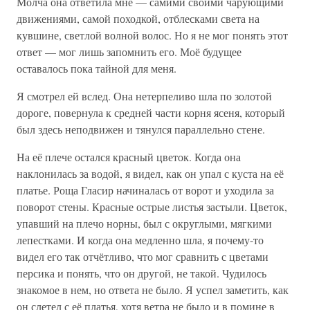
Молча она ответила мне — самими своими чарующими
движениями, самой походкой, отблесками света на
кувшине, светлой волной волос. Но я не мог понять этот
ответ — мог лишь запомнить его. Моё будущее
оставалось пока тайной для меня.
Я смотрел ей вслед. Она нетерпеливо шла по золотой
дороге, повернула к средней части корня ясеня, который
был здесь неподвижен и тянулся параллельно стене.
На её плече остался красный цветок. Когда она
наклонилась за водой, я видел, как он упал с куста на её
платье. Роща Гласир начиналась от ворот и уходила за
поворот стены. Красные острые листья застыли. Цветок,
упавший на плечо норны, был с округлыми, мягкими
лепестками. И когда она медленно шла, я почему-то
видел его так отчётливо, что мог сравнить с цветами
персика и понять, что он другой, не такой. Чудилось
знакомое в нем, но ответа не было. Я успел заметить, как
он слетел с её платья, хотя ветра не было и в помине в