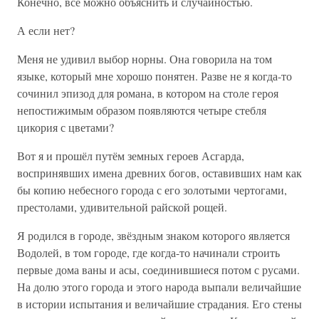
Конечно, все можно объяснить и случайностью.
А если нет?
Меня не удивил выбор норны. Она говорила на том
языке, который мне хорошо понятен. Разве не я когда-то
сочинил эпизод для романа, в котором на столе героя
непостижимым образом появляются четыре стебля
цикория с цветами?
Вот я и прошёл путём земных героев Асгарда,
воспринявших имена древних богов, оставивших нам как
бы копию небесного города с его золотыми чертогами,
престолами, удивительной райской рощей.
Я родился в городе, звёздным знаком которого является
Водолей, в том городе, где когда-то начинали строить
первые дома ваны и асы, соединившиеся потом с русами.
На долю этого города и этого народа выпали величайшие
в истории испытания и величайшие страдания. Его стены