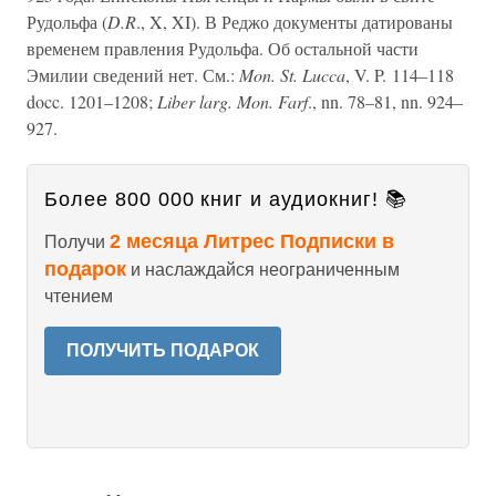
Рудольфа (
D.R
., X, XI). В Реджо документы датированы
временем правления Рудольфа. Об остальной части
Эмилии сведений нет. См.:
Mon. St. Lucca
, V. P. 114–118
docc. 1201–1208;
Liber larg. Mon. Farf
., nn. 78–81, nn. 924–
927.
Более 800 000 книг и аудиокниг! 📚
2 месяца Литрес Подписки в
Получи
подарок
и наслаждайся неограниченным
чтением
ПОЛУЧИТЬ ПОДАРОК