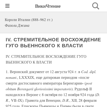
ВикиЧтение
Короли Италии (888–962 гг.)
Фазоли Джина
IV. СТРЕМИТЕЛЬНОЕ ВОСХОЖДЕНИЕ
ГУГО ВЬЕННСКОГО К ВЛАСТИ
IV. СТРЕМИТЕЛЬНОЕ ВОСХОЖДЕНИЕ ГУГО
ВЬЕННСКОГО К ВЛАСТИ
1. Веронский документ от 12 августа 924 г. в
Cod. dipl.
nonant
., LXXXIX, еще датирован периодом «после
смерти достославного императора Беренгария» (
post
obitum Berengarii gloriosissimi imperatoris
). Рудольф II
находился в Вероне с 8 октября по 12 ноября 924 года (
D.
R
., VII–IX). Грамота для Венеции,
D.R
., XII, 28 февраля
925 года. Епископы Пьяченцы и Пармы были в свите