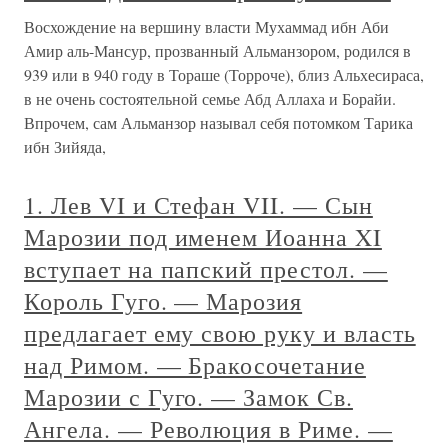
Восхождение на вершину власти Мухаммад ибн Аби
Амир аль-Мансур, прозванный Альманзором, родился в
939 или в 940 году в Тораше (Торроче), близ Альхесираса,
в не очень состоятельной семье Абд Аллаха и Борайи.
Впрочем, сам Альманзор называл себя потомком Тарика
ибн Зийяда,
1. Лев VI и Стефан VII. — Сын
Марозии под именем Иоанна XI
вступает на папский престол. —
Король Гуго. — Марозия
предлагает ему свою руку и власть
над Римом. — Бракосочетание
Марозии с Гуго. — Замок Св.
Ангела. — Революция в Риме. —