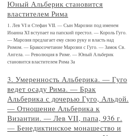
Юный Альберик становится
властителем Рима
1. Лев VI и Стефан VII. — Сын Марозии под именем
Иоанна XI вступает на папский престол. — Король Гуго.
— Марозия предлагает ему свою руку и власть над
Римом. — Бракосочетание Марозии с Гуго. — Замок Св.
Ангела. — Революция в Риме. — Юный Альберик
становится властителем Рима За
3. Умеренность Альберика. — Гуго
ведет осаду Рима. — Брак
Альберика с дочерью Гуго, Альдой.
— Отношение Альберика к
Византии. — Лев VII, папа, 936 г.
— Бенедиктинское монашество и