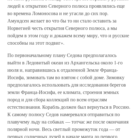
людей к открытию Северного полюса проявлялись еще
во времена Ломоносова и не угасли до сих пор.
Амундсен желает во что бы то ни стало оставить за
Норвегией честь открытия Северного полюса, а мы
пойдем в этом году и докажем всему миру, что и русские
способны на этот подвиг».
По первоначальному плану Седова предполагалось
выйти в Ледовитый океан из Архангельска около 1-го
июля и, направившись к отдаленной Земле Франца-
Иосифа, зимовать там во взятом с собой доме. Зимовку
предполагалось использовать для исследования берегов
земли Франца-Иосифа, ее климата, строения земных
пород и для сбора коллекций по всем отраслям
естествознания. Корабль должен был вернуться в Россию.
К самому полюсу Седов намеревался отправиться по
плавучему льду на собаках — тотчас же после окончания
полярной ночи. Весь светлый промежуток года — от
первых солнечных лучей в начале марта до первого