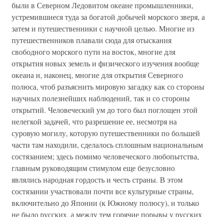
были в Северном Ледовитом океане промышленники,
устремившиеся туда за богатой добычей морского зверя, а
затем и путешественники с научной целью. Многие из
путешественников плавали сюда для отыскания
свободного морского пути на восток, многие для
открытия новых земель и физического изучения вообще
океана и, наконец, многие для открытия Северного
полюса, чтоб разъяснить мировую загадку как со стороны
научных полезнейших наблюдений, так и со стороны
открытий. Человеческий ум до того был поглощен этой
нелегкой задачей, что разрешение ее, несмотря на
суровую могилу, которую путешественники по большей
части там находили, сделалось сплошным национальным
состязанием; здесь помимо человеческого любопытства,
главным руководящим стимулом еще безусловно
являлись народная гордость и честь страны. В этом
состязании участвовали почти все культурные страны,
включительно до Японии (к Южному полюсу), и только
не было русских, а между тем горячие порывы у русских