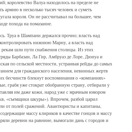
; королевство Валуа находилось на пределе не
ать армию в несколько тысяч человек и суметь
угала короля. Он не рассчитывал на большее, чем
ходе похода на помазание.
сь. Труа в Шампани держался прочно; власть над
контролировать нижнюю Марну, а власть над
 рекам шли пути снабжения столицы. Из этих
ряды Барбазан, Ла Гир, Амбруаз де Лоре, Дюнуа и
ская по сельской местности, устраивая рейды до самых
анием для гражданского населения, невинных жертв
ьих бесчинств блекнут воспоминания о «компаниях»
ые, грабя уже стократ обобранную страну, отбирали у
тавляя им даже кожи, народ уже с мрачным юмором
укв, «съемщики шкуры»). Впрочем, разбой царил
али от полей сражений. Авантюристы и капитаны,
 содержащие массу клириков в качестве гонцов и массу
ряли деревни на равнине, вымогали дань с городов и