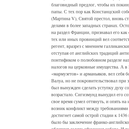
благовидный предлог, чтобы их покин
папы. С тех пор как Констанцский соб
(Мартина V), Святой престол, вновь с
делами в более западных странах. Ос
на раздел Франции, признавал его как
тех или иных провинций вел соответс
регент, вразрез с мнением галликанск
отступая от английских традиций ант
понтификом о полюбовном разделе наз
налогов на церковные имущества. А в
«мармузетов» и арманьяков, вел себя 
Валуа, но не покровительствовал при 
был вынужден сделать уступку духу со
возрастало. Сигизмунд вынудил его соз
свое время сумел оттянуть, и опять на
возник конфликт между требованиями 
достигнет самой острой стадии к 1436
было бы заключение франко-английског
облегчив задачу обуздания собора. И 