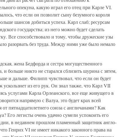
ельного опекуна, какую играл его отец при Карле VI.
залось, что если он позволит сыну безумного короля
 больше шансов добиться успеха. Карл слаб; ресурсам
ндского государства; из него можно будет сделать
у. Все способствовало и тому, чтобы дружеские узы
о разорвать без труда. Между ними уже было немало
дская, жена Бедфорда и сестра могущественного
а, и больше никто не старался сблизить шурина с зятем,
ьше и дальше. Филипп чувствовал, что если он будет
ускользнет из его рук. Он знал также, что Карл VII
ясь услугами Карла Орлеанского, все еще живущего в
оворится напрямую с Валуа, это будет крах всей
я от пятнадцатилетнего союза с англичанами? Как
уа? Его легисты очень удачно сумели успокоить его
ундии, в недавнем прошлом пламенный защитник англо-
 что Генрих VI не имеет никакого законного права на
 что Карлу VI наследует Генрих V, супруг Екатерины