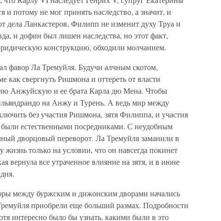
я и потому не мог принять наследство, а значит, и
от дела Ланкастеров, Филипп не изменит духу Труа и
да, и дофин был лишен наследства, но этот факт,
юридическую конструкцию, обходили молчанием.
л фавор Ла Тремуйля. Будучи алчным скотом,
ме как свергнуть Ришмона и оттереть от власти
ию Анжуйскую и ее брата Карла дю Мена. Чтобы
ильяндрандо на Анжу и Турень. А ведь мир между
лючить без участия Ришмона, зятя Филиппа, и участия
 были естественными посредниками. С неудобным
ачный дворцовый переворот. Ла Тремуйля заманили в
у жизнь только на условии, что он навсегда покинет
я вернула все утраченное влияние на зятя, и в июне
 дня.
воры между буржским и дижонским дворами начались
а Тремуйля приобрели еще больший размах. Подробности
отя интересно было бы узнать, какими были в это