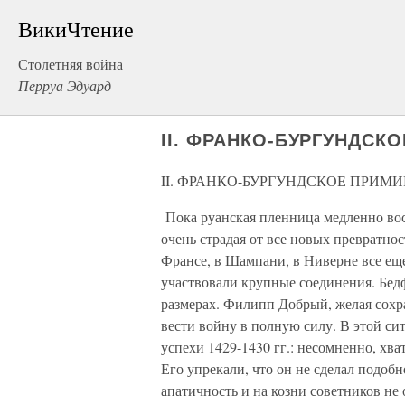
ВикиЧтение
Столетняя война
Перруа Эдуард
II. ФРАНКО-БУРГУНДСК
II. ФРАНКО-БУРГУНДСКОЕ ПРИМ
Пока руанская пленница медленно вос
очень страдая от все новых превратно
Франсе, в Шампани, в Ниверне все еще
участвовали крупные соединения. Бед
размерах. Филипп Добрый, желая сохр
вести войну в полную силу. В этой си
успехи 1429-1430 гг.: несомненно, хва
Его упрекали, что он не сделал подоб
апатичность и на козни советников не