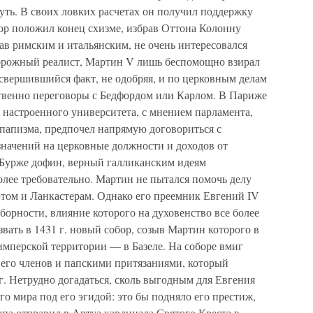
уть. В своих ловких расчетах он получил поддержку
ор положил конец схизме, избрав Оттона Колонну
тав римским и итальянским, не очень интересовался
торожный реалист, Мартин V лишь беспомощно взирал
 свершившийся факт, не одобряя, и по церковным делам
твенно переговоры с Бедфордом или Карлом. В Париже
и настроенного университета, с мнением парламента,
ипапизма, предпочел напрямую договориться с
начений на церковные должности и доходов от
 Бурже дофин, верный галликанским идеям
более требовательно. Мартин не пытался помочь делу
этом и Ланкастерам. Однако его преемник Евгений IV
борности, влияние которого на духовенство все более
вать в 1431 г. новый собор, созыв Мартин которого в
 имперской территории — в Базеле. На соборе вмиг
его членов и папскими притязаниями, который
 г. Нетрудно догадаться, сколь выгодным для Евгения
о мира под его эгидой: это бы подняло его престиж,
папа отправил в Артуа кардинала Святого Креста в