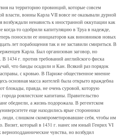
твия на территорию провинций, которые совсем
й власти, воины Карла VII вовсе не оказывали дурной
ия возбуждали ненависть к иностранной оккупации как
ые когда-то одобрили капитуляцию в Труа в надежде,
теперь поносили ее инициаторов как виновников новых
цать лет порабощения так и не заставили смириться. В
верженцев Карла. Был организован заговор, но
. В 1434 г. против требований английского фиска
учай, что банды осадили и Кан. Всякий раз порядок
асправы, с кровью. В Париже общественное мнение
десь основная масса жителей была открыто враждебна
от блокады, правда, не очень суровой, которую
х города роялистские капитаны. Правительство
жане обеднели, а жизнь подорожала. В регентском
в университете еще находились ярые сторонники
, люди, слишком скомпрометировавшие себя, чтобы им
. Визит, который в 1431 г. нанес им юный Генрих VI
х верноподданнические чувства, но возбудил