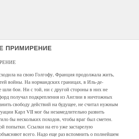
ОЕ ПРИМИРЕНИЕ
ИРЕНИЕ
ходила на свою Голгофу, Франция продолжала жить,
стей войны. На нормандских границах, в Иль-де-
 шли бои. Ни с той, ни с другой стороны в них не
форд получал подкрепления из Англии в ничтожных
анить свободу действий на будущее, не считал нужным
туации Карл VII мог бы незамедлительно развить
тило бы нескольких походов, чтобы враг был сметен.
ной попытки. Ссылки на его уже застарелую
 объясняют всего. Надо еще раз вспомнить о полнейшем