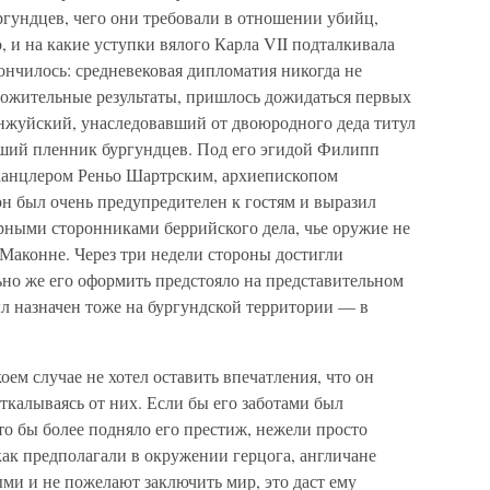
ргундцев, чего они требовали в отношении убийц,
 и на какие уступки вялого Карла VII подталкивала
кончилось: средневековая дипломатия никогда не
ожительные результаты, пришлось дожидаться первых
Анжуйский, унаследовавший от двоюродного деда титул
вший пленник бургундцев. Под его эгидой Филипп
 канцлером Реньо Шартрским, архиепископом
н был очень предупредителен к гостям и выразил
рными сторонниками беррийского дела, чье оружие не
 Маконне. Через три недели стороны достигли
ьно же его оформить предстояло на представительном
л назначен тоже на бургундской территории — в
ем случае не хотел оставить впечатления, что он
ткалываясь от них. Если бы его заботами был
о бы более подняло его престиж, нежели просто
ак предполагали в окружении герцога, англичане
ми и не пожелают заключить мир, это даст ему