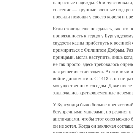
напрасные надежды. Они чувствовали,
спасение — крупные военные подкреп
просили помощи у своего короля и пре
Если столица еще не сдалась, так это 
привязанность к герцогу Бургундскому.
скудости казны прибегнуть к военной 
примириться с Филиппом Добрым. Разв
принцами, могла наступить, лишь когда
не так просто, здесь требовалось опре
для решения этой задачи. Апатичный и
войне дипломатию. С 1418 г. он ни ра
могущественным соседом. Даже после 
заключались кратковременные перемир
У Бургундца было больше препятстви
безупречными манерами, но реалист в
англичанами, чтобы этот союз можно б
он не хотел. Когда он заключал согла
искреннего) отомстить за смерть отца