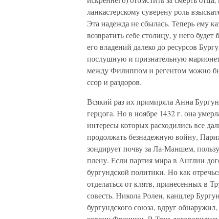
ланкастерскому суверену роль взыскат
Эта надежда не сбылась. Теперь ему ка
возвратить себе столицу, у него будет
его владений далеко до ресурсов Бургу
послушную и признательную марионетк
между Филиппом и регентом можно был
ссор и раздоров.
Всякий раз их примиряла Анна Бургун
герцога. Но в ноябре 1432 г. она умерл
интересы которых расходились все дал
продолжать безнадежную войну, Париж 
зондирует почву за Ла-Маншем, пользу
плену. Если партия мира в Англии дог
бургундской политики. Но как отречьс
отделаться от клятв, принесенных в Тр
совесть. Никола Ролен, канцлер Бург
бургундского союза, вдруг обнаружил,
корону Франции. В Труа договорились,