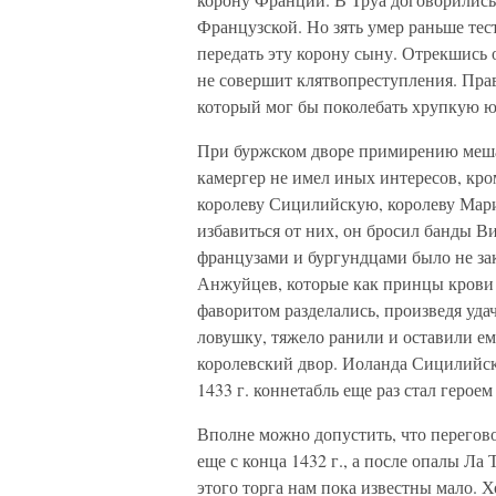
Французской. Но зять умер раньше тест
передать эту корону сыну. Отрекшись 
не совершит клятвопреступления. Прав
который мог бы поколебать хрупкую 
При буржском дворе примирению меша
камергер не имел иных интересов, кро
королеву Сицилийскую, королеву Мар
избавиться от них, он бросил банды В
французами и бургундцами было не зак
Анжуйцев, которые как принцы крови
фаворитом разделались, произведя уд
ловушку, тяжело ранили и оставили ем
королевский двор. Иоланда Сицилийска
1433 г. коннетабль еще раз стал героем
Вполне можно допустить, что перего
еще с конца 1432 г., а после опалы Л
этого торга нам пока известны мало. Х