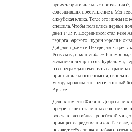
время территориальные притязания бу
совершивших преступление в Монтеро,
анжуйская клика. Тогда это ничем не 
спешила. Чтобы появились первые пол
дней 1435 г. Посредником стал Рене 
герцога Барского, шурин короля и бы
Добрый провел в Невере ряд встреч с
Реймским, и коннетаблем Ришмоном; о
желание примириться с Бурбонами, ве
раз преграждало ему путь на границах
принципиального согласия, окончател
международном конгрессе, который бы
Аррасе.
Дело в том, что Филипп Добрый ни в ко
предает своих старинных союзников, о
восстановлен общеевропейский мир, эт
примирение родственников. Если же, к
покажут себя слишком неблагоразумны