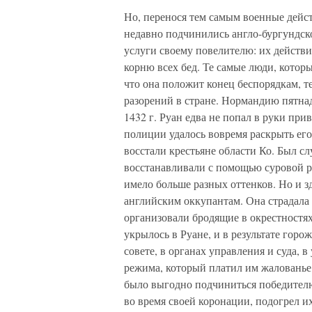
Но, перенося тем самым военные дейс
недавно подчинились англо-бургундско
услуги своему повелителю: их действ
корню всех бед. Те самые люди, котор
что она положит конец беспорядкам, 
разорений в стране. Нормандию пятнад
1432 г. Руан едва не попал в руки при
полиции удалось вовремя раскрыть его
восстали крестьяне области Ко. Был сл
восстанавливали с помощью суровой р
имело больше разных оттенков. Но и з
английским оккупантам. Она страдала 
организовали бродящие в окрестностя
укрылось в Руане, и в результате горо
совете, в органах управления и суда, 
режима, который платил им жалованье
было выгодно подчиниться победителю
во время своей коронации, подогрел и