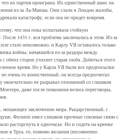
 что их партия проиграна. Их единственный шанс на
ления из-за Ла-Манша. Они слали в Лондон жалобы,
дрекали катастрофу, если она не придет вовремя.
потому, что она пока испытывала стойкую
 После 1431 г. вся проблема заключалась в этом. Из-за
силе стало невозможно, и Карлу VII оставалось только
язка войны, начавшейся из-за раздора между
 с обеих сторон утихнет старая злоба. Добиться этого
деленное время. Но у Карла VII были все предпосылки
 не очень-то воинственный, он всегда предпочитал
зу окончательно не разрывал отношений со слишком
Монтеро, даже после помазания велись переговоры,
ия.
й, мешающих заключению мира. Рыцарственный, с
 душе, Филипп имел слишком прочные союзные связи с
ыло расторгнуть в одночасье. Но и сидеть на крючке
шение в Труа, то, помимо желания (несомненно
, им двигал расчет сыграть по отношению к