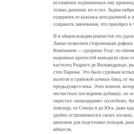
истощении подчиненных ему провинций
только дыхания, но и сил. Задача набр
содержать ее казалась неподъемной и п
сохранить завоевания, что приобрел в 
И в общем вождям роялистов это удало
Ланьи позволяла сторонникам дофина 
Компьенем — среднюю Уазу; по обеим
надежных крепостей выводили свои от
кастилец Родриго де Вильяндрандо, ры
стен Парижа. Это было суровым испыт
налетов и грабежей алчных банд, от ч
предыдущего века. Этих воинов, котор
несчастных последнюю рубашку, не ос
окрестил «живодерами» (ecorcheurs, б
повсюду, от Севера и до Юга, даже вд
удобно устроившиеся в своих логовах,
шпионов для подготовки походов, разо
аббатств.