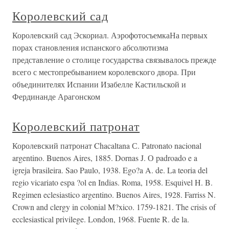
Королевский сад
Королевский сад Эскориал. АэрофотосъемкаНа первых
порах становления испанского абсолютизма
представление о столице государства связывалось прежде
всего с местопребыванием королевского двора. При
объединителях Испании Изабелле Кастильской и
Фердинанде Арагонском
Королевский патронат
Королевский патронат Chacaltana С. Patronato nacional
argentino. Buenos Aires, 1885. Dornas J. О padroado e a
igreja brasileira. Sao Paulo, 1938. Ego?a A. de. La teoria del
regio vicariato espa ?ol en Indias. Roma, 1958. Esquivel H. B.
Regimen eclesiastico argentino. Buenos Aires, 1928. Farriss N.
Crown and clergy in colonial M?xico. 1759-1821. The crisis of
ecclesiastical privilege. London, 1968. Fuente R. de la.