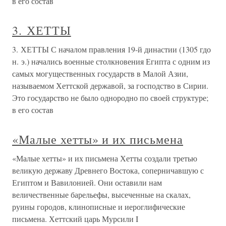
в его состав
3. ХЕТТЫ
3. ХЕТТЫ С началом правления 19-й династии (1305 гдо
н. э.) начались военные столкновения Египта с одним из
самых могущественных государств в Малой Азии,
называемом Хеттской державой, за господство в Сирии.
Это государство не было однородно по своей структуре;
в его состав
«Малые хетты» и их письмена
«Малые хетты» и их письмена Хетты создали третью
великую державу Древнего Востока, соперничавшую с
Египтом и Вавилонией. Они оставили нам
величественные барельефы, высеченные на скалах,
руины городов, клинописные и иероглифические
письмена. Хеттский царь Мурсили I