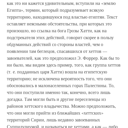
как это ни кажется удивительным, вступили на «землю
Египта», термин, который подразумевает всякую
территорию, находившуюся под властью египтян. Текст
оставляет неясными обстоятельства, при которых это
произошло, но ссылка на бога Грозы Хатти, как на
подстрекателя этих действий, говорит скорее в пользу
обдуманных действий со стороны властей, чем о
появлении там беглецов, спасавшихся от хеттов —
завоевателей, как это предположил Э. Форрер. Как бы то
ни было, мы видим здесь пример, того, как группа хеттов
(т. е. подданных царя Хатти) вошла на египетскую
территорию; не исключена вероятность того, что они
обосновались в малонаселенных горах Палестины. То,
что они поступили именно так, конечно, всего лишь
догадка. Там могли быть и другие переселенцы из
районов хеттского владычества. Можно предположить,
что они могли прийти из ближайших «хеттских»
территорий Сирии, лишь недавно завоеванных
Суппилулиумой, и называться не хеттами, а как — либо