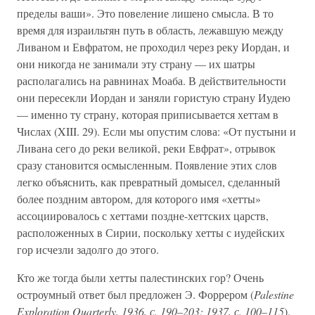
пределы ваши». Это повеление лишено смысла. В то
время для израильтян путь в область, лежавшую между
Ливаном и Евфратом, не проходил через реку Иордан, и
они никогда не занимали эту страну — их шатры
располагались на равнинах Моаба. В действительности
они пересекли Иордан и заняли гористую страну Иудею
— именно ту страну, которая приписывается хеттам в
Числах (XIII. 29). Если мы опустим слова: «От пустыни и
Ливана сего до реки великой, реки Евфрат», отрывок
сразу становится осмысленным. Появление этих слов
легко объяснить, как превратный домысел, сделанный
более поздним автором, для которого имя «хетты»
ассоциировалось с хеттами поздне-хеттских царств,
расположенных в Сирии, поскольку хетты с иудейских
гор исчезли задолго до этого.
Кто же тогда были хетты палестинских гор? Очень
остроумный ответ был предложен Э. Форрером (
Palestine
Exploration Quarterly, 1936, с. 190–203; 1937, с. 100–115
).