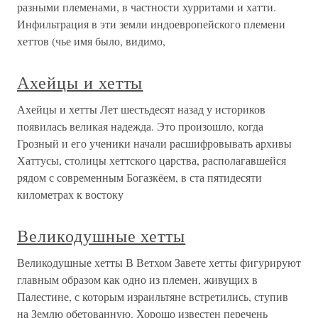
разными племенами, в частности хурритами и хатти.
Инфильтрация в эти земли индоевропейского племени
хеттов (чье имя было, видимо,
Ахейцы и хетты
Ахейцы и хетты Лет шестьдесят назад у историков
появилась великая надежда. Это произошло, когда
Грозный и его ученики начали расшифровывать архивы
Хаттусы, столицы хеттского царства, располагавшейся
рядом с современным Богазкёем, в ста пятидесяти
километрах к востоку
Великодушные хетты
Великодушные хетты В Ветхом Завете хетты фигурируют
главным образом как одно из племен, живущих в
Палестине, с которым израильтяне встретились, ступив
на Землю обетованную. Хорошо известен перечень