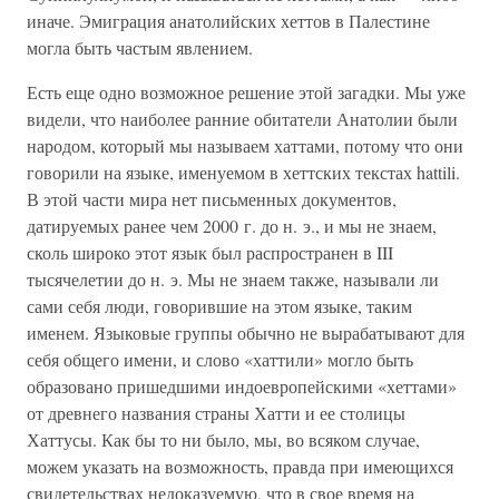
иначе. Эмиграция анатолийских хеттов в Палестине
могла быть частым явлением.
Есть еще одно возможное решение этой загадки. Мы уже
видели, что наиболее ранние обитатели Анатолии были
народом, который мы называем хаттами, потому что они
говорили на языке, именуемом в хеттских текстах hattili.
В этой части мира нет письменных документов,
датируемых ранее чем 2000 г. до н. э., и мы не знаем,
сколь широко этот язык был распространен в III
тысячелетии до н. э. Мы не знаем также, называли ли
сами себя люди, говорившие на этом языке, таким
именем. Языковые группы обычно не вырабатывают для
себя общего имени, и слово «хаттили» могло быть
образовано пришедшими индоевропейскими «хеттами»
от древнего названия страны Хатти и ее столицы
Хаттусы. Как бы то ни было, мы, во всяком случае,
можем указать на возможность, правда при имеющихся
свидетельствах недоказуемую, что в свое время на