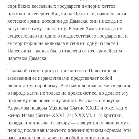
сирийских вассальных государств империи хеттов
проходили севернее Кадета на Оронте, и, наконец, хотя
хеттские армии доходили до Дамаска, они никогда не
вступали в саму Палестину. Южнее Хамы никогда не
существовало ни одного позднехеттского государства, и
ее территория не включала в себя ни одну из частей
Палестины, так как была отделена от нее арамейским
царством Дамаска.
Таким образом, присутствие хеттов в Палестине до
завоевания ее израильтянами представляет собой
любопытную проблему. Все накопленные нами сведения
о народе хатти не только не проясняют ее, но делают эту
проблему еще более запутанной. Рассказы о покупке
Авраамом пещеры Махпелы (Бытие XXIII) и о хеттских
женах Исава (Бытие XXVI. 34; XXXVI. 1–3) критики,
правда, приписывают автору — священнику, жившему в
период после вавилонского пленения; таким образом, эти
рассказы не представляют особой ценности как