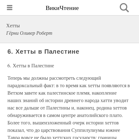
ВикиЧтение
Хетты
Гёрни Оливер Роберт
6. Хетты в Палестине
6. Хетты в Палестине
Теперь мы должны рассмотреть следующий
парадоксальный факт: в то время как хетты появляются в
Ветхом завете как палестинское племя, накопление
наших знаний об истории древнего народа хатти уводит
нас все дальше от Палестины и, наконец, родина хеттов
обнаруживается в самом центре анатолийского плато.
Более того, вышеизложенный очерк истории хеттов
показал, что до царствования Суппилулиумы южнее
Тавра вовсе не было хеттских государств; границы