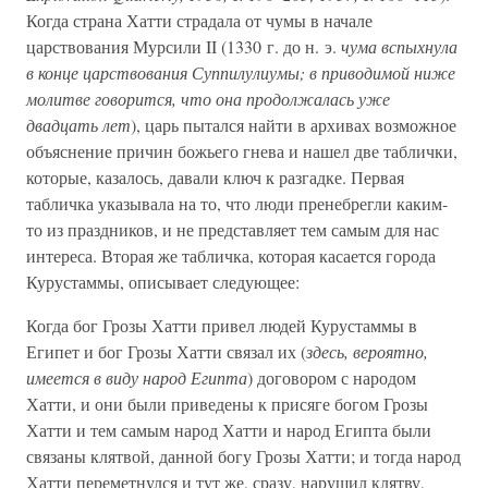
Когда страна Хатти страдала от чумы в начале
царствования Мурсили II (1330 г. до н. э.
чума вспыхнула
в конце царствования Суппилулиумы; в приводимой ниже
молитве говорится, что она продолжалась уже
двадцать лет
), царь пытался найти в архивах возможное
объяснение причин божьего гнева и нашел две таблички,
которые, казалось, давали ключ к разгадке. Первая
табличка указывала на то, что люди пренебрегли каким-
то из праздников, и не представляет тем самым для нас
интереса. Вторая же табличка, которая касается города
Курустаммы, описывает следующее:
Когда бог Грозы Хатти привел людей Курустаммы в
Египет и бог Грозы Хатти связал их (
здесь, вероятно,
имеется в виду народ Египта
) договором с народом
Хатти, и они были приведены к присяге богом Грозы
Хатти и тем самым народ Хатти и народ Египта были
связаны клятвой, данной богу Грозы Хатти; и тогда народ
Хатти переметнулся и тут же, сразу, нарушил клятву,