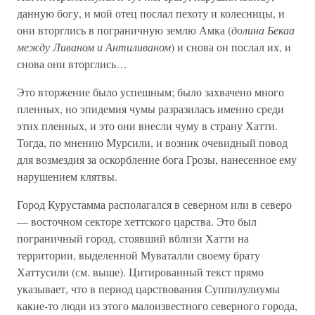
данную богу, и мой отец послал пехоту и колесницы, и
они вторглись в пограничную землю Амка (
долина Бекаа
между Ливаном и Антиливаном
) и снова он послал их, и
снова они вторглись…
Это вторжение было успешным; было захвачено много
пленных, но эпидемия чумы разразилась именно среди
этих пленных, и это они внесли чуму в страну Хатти.
Тогда, по мнению Мурсили, и возник очевидный повод
для возмездия за оскорбление бога Грозы, нанесенное ему
нарушением клятвы.
Город Курустамма располагался в северном или в северо
— восточном секторе хеттского царства. Это был
пограничный город, стоявший вблизи Хатти на
территории, выделенной Муваталли своему брату
Хаттусили (см. выше). Цитированный текст прямо
указывает, что в период царствования Суппилулиумы
какие-то люди из этого малоизвестного северного города,