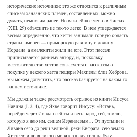
исторические источники; это же относится к различным
спискам ханаанских племен, составленных, можно
думать, немногим ранее. Но важнейшее место в Числах
(XIII. 29) объяснить не так-то легко. В нем утверждается
весьма определенно, что хетты занимали горную область
страны, амореи — приморскую равнину и долину
Иордана, а амалекиты жили на юге. Этот пассаж
приписывается раннему автору, и, поскольку
местожительство хеттов согласуется с рассказом о
покупке у некоего хетта пещеры Махпелы близ Хеброна,
мы можем допустить, что рассказ базируется на каком-то
раннем источнике.
Мы должны также рассмотреть отрывок из книги Иисуса
Навина (I. 2–4), где Яхве говорит Иисусу: «Встань,
перейди через Иордан сей ты и весь народ сей, землю,
которую я даю им, сынам Израилевым… От пустыни и
Ливана сего до реки великой, реки Евфрата, сею землю
Хеттеев; и до великого моря к западу солнца будут