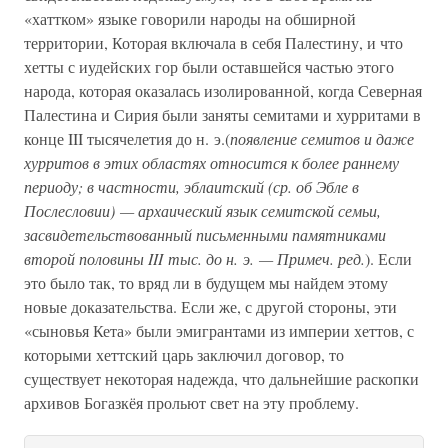
«хаттком» языке говорили народы на обширной
территории, Которая включала в себя Палестину, и что
хетты с иудейских гор были оставшейся частью этого
народа, которая оказалась изолированной, когда Северная
Палестина и Сирия были заняты семитами и хурритами в
конце III тысячелетия до н. э.(
появление семитов и даже
хурритов в этих областях относится к более раннему
периоду; в частности, эблаитский (ср. об Эбле в
Послесловии) — архаический язык семитской семьи,
засвидетельствованный письменными памятниками
второй половины III тыс. до н. э. — Примеч. ред.
). Если
это было так, то вряд ли в будущем мы найдем этому
новые доказательства. Если же, с другой стороны, эти
«сыновья Кета» были эмигрантами из империи хеттов, с
которыми хеттский царь заключил договор, то
существует некоторая надежда, что дальнейшие раскопки
архивов Богазкёя прольют свет на эту проблему.