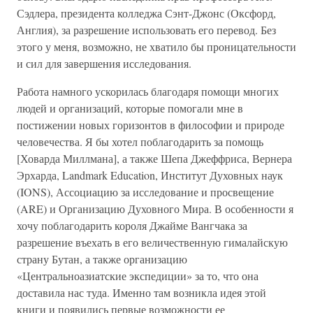
Сэдлера, президента колледжа Сэнт-Джонс (Оксфорд,
Англия), за разрешение использовать его перевод. Без
этого у меня, возможно, не хватило бы проницательности
и сил для завершения исследования.
Работа намного ускорилась благодаря помощи многих
людей и организаций, которые помогали мне в
постижении новых горизонтов в философии и природе
человечества. Я бы хотел поблагодарить за помощь
[Ховарда Миллмана], а также Шепа Джеффриса, Вернера
Эрхарда, Landmark Education, Институт Духовных наук
(IONS), Ассоциацию за исследование и просвещение
(ARE) и Организацию Духовного Мира. В особенности я
хочу поблагодарить короля Джайме Вангчака за
разрешение въехать в его величественную гималайскую
страну Бутан, а также организацию
«Центральноазиатские экспедиции» за то, что она
доставила нас туда. Именно там возникла идея этой
книги и появились первые возможности ее