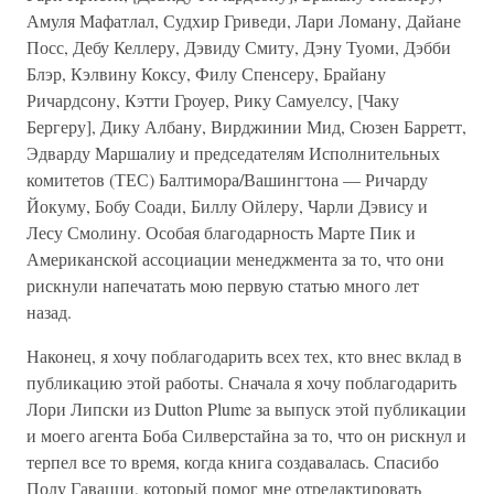
Амуля Мафатлал, Судхир Гриведи, Лари Ломану, Дайане
Посс, Дебу Келлеру, Дэвиду Смиту, Дэну Туоми, Дэбби
Блэр, Кэлвину Коксу, Филу Спенсеру, Брайану
Ричардсону, Кэтти Гроуер, Рику Самуелсу, [Чаку
Бергеру], Дику Албану, Вирджинии Мид, Сюзен Барретт,
Эдварду Маршалиу и председателям Исполнительных
комитетов (ТЕС) Балтимора/Вашингтона — Ричарду
Йокуму, Бобу Соади, Биллу Ойлеру, Чарли Дэвису и
Лесу Смолину. Особая благодарность Марте Пик и
Американской ассоциации менеджмента за то, что они
рискнули напечатать мою первую статью много лет
назад.
Наконец, я хочу поблагодарить всех тех, кто внес вклад в
публикацию этой работы. Сначала я хочу поблагодарить
Лори Липски из Dutton Plume за выпуск этой публикации
и моего агента Боба Силверстайна за то, что он рискнул и
терпел все то время, когда книга создавалась. Спасибо
Полу Гавацци, который помог мне отредактировать