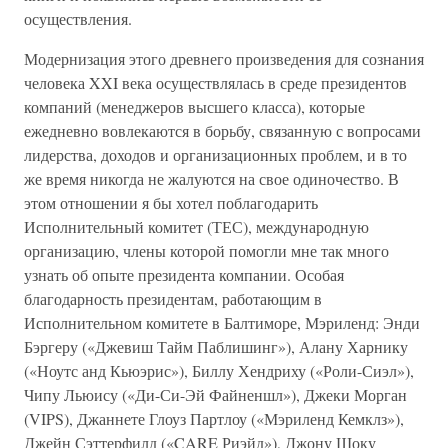
осуществления.
Модернизация этого древнего произведения для сознания
человека XXI века осуществлялась в среде президентов
компаний (менеджеров высшего класса), которые
ежедневно вовлекаются в борьбу, связанную с вопросами
лидерства, доходов и организационных проблем, и в то
же время никогда не жалуются на свое одиночество. В
этом отношении я бы хотел поблагодарить
Исполнительный комитет (ТЕС), международную
организацию, члены которой помогли мне так много
узнать об опыте президента компании. Особая
благодарность президентам, работающим в
Исполнительном комитете в Балтиморе, Мэриленд: Энди
Бэргеру («Джевиш Тайм Паблишинг»), Алану Харнику
(«Ноутс анд Кьюэрис»), Биллу Хендриху («Роли-Сиэл»),
Чипу Льюису («Ди-Си-Эй Файненшл»), Джеки Морган
(VIPS), Джаннете Глоуз Партлоу («Мэриленд Кемклз»),
Джейн Сэттерфилд («CARE Риэйд»), Джону Шоку