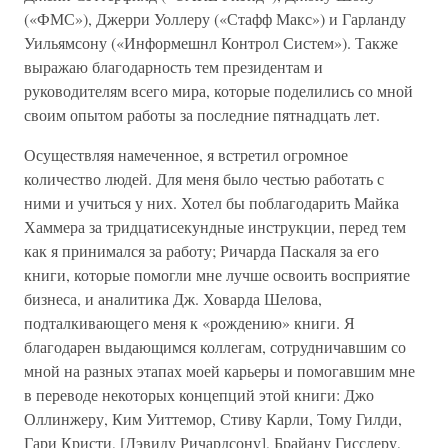
(«ФМС»), Джерри Уоллеру («Стафф Макс») и Гарланду
Уильямсону («Информешнл Контрол Систем»). Также
выражаю благодарность тем президентам и
руководителям всего мира, которые поделились со мной
своим опытом работы за последние пятнадцать лет.
Осуществляя намеченное, я встретил огромное
количество людей. Для меня было честью работать с
ними и учиться у них. Хотел бы поблагодарить Майка
Хаммера за тридцатисекундные инструкции, перед тем
как я принимался за работу; Ричарда Паскаля за его
книги, которые помогли мне лучше освоить восприятие
бизнеса, и аналитика Дж. Ховарда Шелова,
подталкивающего меня к «рождению» книги. Я
благодарен выдающимся коллегам, сотрудничавшим со
мной на разных этапах моей карьеры и помогавшим мне
в переводе некоторых концепций этой книги: Джо
Оллинжеру, Ким Уиттемор, Стиву Карли, Тому Гилди,
Гари Кристи, [Дэвиду Ричардсону], Брайану Гисслеру,