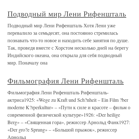
Подводный мир Лени Рифеншталь
Подводный мир Лени Рифеншталь Хотя Лени уже
перевалило за семьдесят, она постоянно стремилась
познавать что-то новое и находить себе занятия по душе.
Так, проведя вместе с Хорстом несколько дней на берегу
Индийского океана, она открыла для себя подводный
мир. Поначалу она
Фильмография Лени Рифеншталь
Фильмография Лени Рифеншталь Рифеншталь-
актриса1925: «Wege zu Kraft und Sch?nheit – Ein Film ?ber
moderne K?rperkultur» – «Пути к силе и красоте – фильм о
современной физической культуре»1926: «Der heilige
Berg» – «Священная гора», режиссер Арнольд Фанк1927:
«Der gro?e Sprung» – «Большой прыжок», режиссер
Арнольд