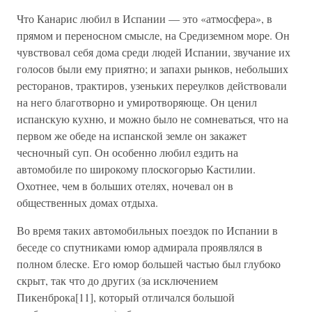
Что Канарис любил в Испании — это «атмосфера», в
прямом и переносном смысле, на Средиземном море. Он
чувствовал себя дома среди людей Испании, звучание их
голосов были ему приятно; и запахи рынков, небольших
ресторанов, трактиров, узеньких переулков действовали
на него благотворно и умиротворяюще. Он ценил
испанскую кухню, и можно было не сомневаться, что на
первом же обеде на испанской земле он закажет
чесночный суп. Он особенно любил ездить на
автомобиле по широкому плоскогорью Кастилии.
Охотнее, чем в больших отелях, ночевал он в
общественных домах отдыха.
Во время таких автомобильных поездок по Испании в
беседе со спутниками юмор адмирала проявлялся в
полном блеске. Его юмор большей частью был глубоко
скрыт, так что до других (за исключением
Пикенброка[11], который отличался большой