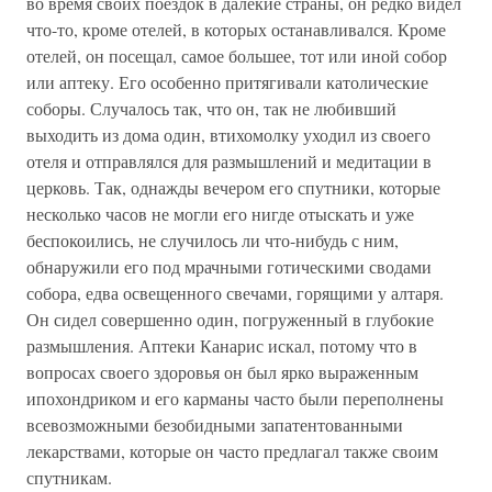
во время своих поездок в далекие страны, он редко видел
что-то, кроме отелей, в которых останавливался. Кроме
отелей, он посещал, самое большее, тот или иной собор
или аптеку. Его особенно притягивали католические
соборы. Случалось так, что он, так не любивший
выходить из дома один, втихомолку уходил из своего
отеля и отправлялся для размышлений и медитации в
церковь. Так, однажды вечером его спутники, которые
несколько часов не могли его нигде отыскать и уже
беспокоились, не случилось ли что-нибудь с ним,
обнаружили его под мрачными готическими сводами
собора, едва освещенного свечами, горящими у алтаря.
Он сидел совершенно один, погруженный в глубокие
размышления. Аптеки Канарис искал, потому что в
вопросах своего здоровья он был ярко выраженным
ипохондриком и его карманы часто были переполнены
всевозможными безобидными запатентованными
лекарствами, которые он часто предлагал также своим
спутникам.