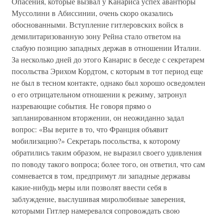
Опасения, которые вызвал у Канариса успех авантюры
Муссолини в Абиссинии, очень скоро оказались
обоснованными. Вступление гитлеровских войск в
демилитаризованную зону Рейна стало ответом на
слабую позицию западных держав в отношении Италии.
За несколько дней до этого Канарис в беседе с секретарем
посольства Эрихом Кордтом, с которым в тот период еще
не был в тесном контакте, однако был хорошо осведомлен
о его отрицательном отношении к режиму, затронул
назревающие события. Не говоря прямо о
запланированном вторжении, он неожиданно задал
вопрос: «Вы верите в то, что Франция объявит
мобилизацию?» Секретарь посольства, к которому
обратились таким образом, не выразил своего удивления
по поводу такого вопроса; более того, он ответил, что сам
сомневается в том, предпримут ли западные державы
какие-нибудь меры или позволят ввести себя в
заблуждение, выслушивая миролюбивые заверения,
которыми Гитлер намеревался сопровождать свою