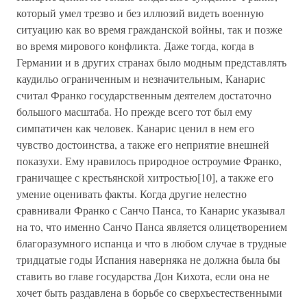
который умел трезво и без иллюзий видеть военную
ситуацию как во время гражданской войны, так и позже
во время мирового конфликта. Даже тогда, когда в
Германии и в других странах было модным представлять
каудильо ограниченным и незначительным, Канарис
считал Франко государственным деятелем достаточно
большого масштаба. Но прежде всего тот был ему
симпатичен как человек. Канарис ценил в нем его
чувство достоинства, а также его неприятие внешней
показухи. Ему нравилось природное остроумие Франко,
граничащее с крестьянской хитростью[10], а также его
умение оценивать факты. Когда другие нелестно
сравнивали Франко с Санчо Панса, то Канарис указывал
на то, что именно Санчо Панса является олицетворением
благоразумного испанца и что в любом случае в трудные
тридцатые годы Испания наверняка не должна была бы
ставить во главе государства Дон Кихота, если она не
хочет быть раздавлена в борьбе со сверхъестественными