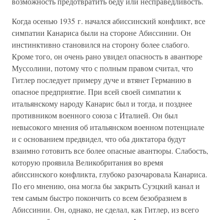
возможность предотвратить беду или несправедливость.
Когда осенью 1935 г. начался абиссинский конфликт, все
симпатии Канариса были на стороне Абиссинии. Он
инстинктивно становился на сторону более слабого.
Кроме того, он очень рано увидел опасность в авантюре
Муссолини, потому что с полным правом считал, что
Гитлер последует примеру дуче и втянет Германию в
опасное предприятие. При всей своей симпатии к
итальянскому народу Канарис был и тогда, и позднее
противником военного союза с Италией. Он был
невысокого мнения об итальянском военном потенциале
и с основанием предвидел, что оба диктатора будут
взаимно готовить все более опасные авантюры. Слабость,
которую проявила Великобритания во время
абиссинского конфликта, глубоко разочаровала Канариса.
По его мнению, она могла бы закрыть Суэцкий канал и
тем самым быстро покончить со всем безобразием в
Абиссинии. Он, однако, не сделал, как Гитлер, из всего