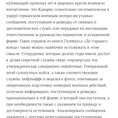
публикаций прошлых лет в широких кругах возникло
впечатление, что Канарис сознательно систематически в
ущерб германским военным интересам утаивал
сообщения, поступавшие в разведку от связных и
дипломатических служб, или передавал их инстанциям,
ответственным за руководство вермахтом, в искаженной
форме. Один отрывок из книги Гизевиуса «До горького
конца» также можно ошибочно истолковать в этом
смысле. Сотрудники, которые долгие годы имели доступ
к делам секретной службы связи, опровергали эти
утверждения как совершенно ошибочные. Генеральный
штаб сухопутных войск, а также соответствующие
службы люфтваффе и морского флота, отвечавшие за
оперативную подготовку немецких военных действий,
получали информацию, поступившую в разведку,
принципиально в той форме, в которой она поступила, а
при необходимости также с указанием па природу и
достоверность источников. Анализировать сообщения,
увязывать с другими разведданными поступившими