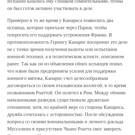
Испании казались ему слишком сомнительными, чтобы
он был готов активно участвовать в деле.
Примерно в то же время у Канариса появились два
испанца, которые приехали через Париж, чтобы
попросить его поддержать устремления Франко. В
противоположность Герингу Канарис воспринял это дело
не с точки зрения получения валюты или испытания
военной техники, а в политическом аспекте, описанном
ранее. Так как он из объяснения обоих испанцев понял,
что извне были предприняты усилия для поддержки
военного мятежа, Канарис счел целесообразным
договориться со своим итальянским коллегой, в то время
полковником Роаттой. Он полетел в Рим. Между обоими
начальниками разведок существовали дружеские
отношения, хотя, по крайней мере со стороны Канариса,
дружба сочеталась с осторожностью. После обсуждения
вопроса со своими военачальниками и личного доклада
Муссолини в присутствии Чиано Роатта смог заверить