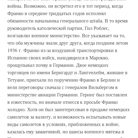
войны. Возможно, он встретил его в тот период, когда
Франко в середине тридцатых годов исполнял
обязанности начальника генерального штаба. В то время
руководитель католической партии, Гил Роблес,
возглавлял военное министерство. Все указывает на то,
что оба мужчины знали друг друга, когда поздним летом
1936 г. Франко из-за воздушной транспортировки в
Испанию своих войск, находящихся в Марокко,
прощупывал почву в Германии. Двое немецких
торговцев по имени Бернгардт и Лангенхейм, жившие в
Тетуане, приехали по поручению Франко в Берлин и
вели переговоры сначала с генералом Вильбергом в
министерстве авиации Германии. Геринг был поставлен
в известность, но вначале отнесся к просьбе Франко
холодно. Хотя он был заинтересован в продаже немецких
самолетов за валюту, и возможность испытывать новые
виды самолетов в условиях, приближенных к войне,
казалась ему заманчивой, но шансы военного мятежа в