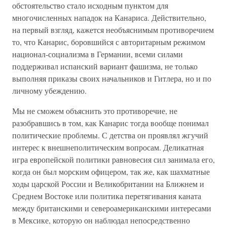
обстоятельство стало исходным пунктом для
многочисленных нападок на Канариса. Действительно,
на первый взгляд, кажется необъяснимым противоречием
то, что Канарис, боровшийся с авторитарным режимом
национал-социализма в Германии, всеми силами
поддерживал испанский вариант фашизма, не только
выполняя приказы своих начальников и Гитлера, но и по
личному убеждению.
Мы не сможем объяснить это противоречие, не
разобравшись в том, как Канарис тогда вообще понимал
политические проблемы. С детства он проявлял жгучий
интерес к внешнеполитическим вопросам. Деликатная
игра европейской политики равновесия сил занимала его,
когда он был морским офицером, так же, как шахматные
ходы царской России и Великобритании на Ближнем и
Среднем Востоке или политика перетягивания каната
между британскими и североамериканскими интересами
в Мексике, которую он наблюдал непосредственно