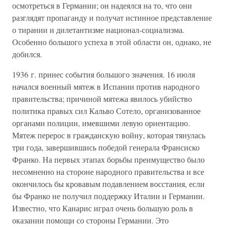
осмотреться в Германии; он надеялся на то, что они
разглядят пропаганду и получат истинное представление
о тирании и дилетантизме национал-социализма.
Особенно большого успеха в этой области он, однако, не
добился.
1936 г. принес события большого значения. 16 июля
начался военный мятеж в Испании против народного
правительства; причиной мятежа явилось убийство
политика правых сил Кальво Сотело, организованное
органами полиции, имевшими левую ориентацию.
Мятеж перерос в гражданскую войну, которая тянулась
три года, завершившись победой генерала Франсиско
Франко. На первых этапах борьбы преимущество было
несомненно на стороне народного правительства и все
окончилось бы кровавым подавлением восстания, если
бы Франко не получил поддержку Италии и Германии.
Известно, что Канарис играл очень большую роль в
оказании помощи со стороны Германии. Это