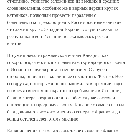
отчетливо. Убийство заложников из высших и средних
слоев населения, особенно же в верных церкви кругах
католиков, позволяли провести параллели с
большевистской революцией в России настолько четкие,
что даже в кругах Западной Европы, сочувствовавших
республиканской Испании, высказывалась резкая
критика.
Но уже в начале гражданской войны Канарис, как
говорилось, относился к правительству народного фронта
в Испании с недоверием и неприятием. С другой
стороны, он испытывал личные симпатии к Франко. Все
его друзья, с которыми он познакомился в прежние годы
во время своего многократного пребывания в Испании,
были в лагере каудильо или в любом случае состояли в
оппозиции к народному фронту. Канарис с самого начала
был довольно высокого мнения о генерале Франко и до
конца остался верен этому мнению.
Канарис ценил не только солдатское суждение Франко,