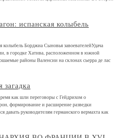
агон: испанская колыбель
я колыбель Борджиа Сыновья завоевателейУдача
и, в городке Хатива, расположенном в южной
ошаемые районы Валенсии на склонах сьерра де лас
я загадка
 время как шли переговоры с Гейдрихом о
рон, формирование и расширение разведки
ся давать руководителям германского вермахта как
НАРХИЯ ВО ФРАНЦИИ В XVI–