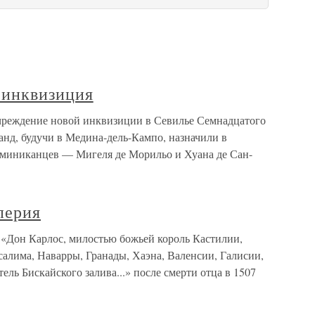
 инквизиция
чреждение новой инквизиции в Севилье Семнадцатого
анд, будучи в Медина-дель-Кампо, назначили в
оминиканцев — Мигеля де Морильо и Хуана де Сан-
перия
«Дон Карлос, милостью божьей король Кастилии,
алима, Наварры, Гранады, Хаэна, Валенсии, Галисии,
тель Бискайского залива...» после смерти отца в 1507