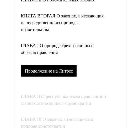
КНИГА ВТОРАЯ О законах, вытекающих
непосредственно из природы
правительства
ГЛАВА I О природе трех различных
образов правления
Продолжение на Литрес
ГЛАВА II О республиканском правлении и
законах, относящихся к демократии
ГЛАВА III О законах, относящихся к
природе аристократии