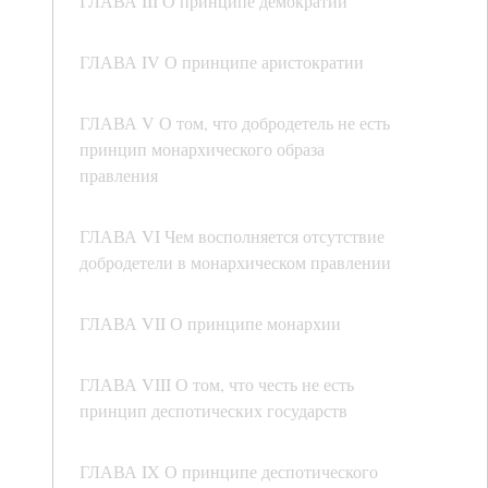
ГЛАВА III О принципе демократии
ГЛАВА IV О принципе аристократии
ГЛАВА V О том, что добродетель не есть
принцип монархического образа
правления
ГЛАВА VI Чем восполняется отсутствие
добродетели в монархическом правлении
ГЛАВА VII О принципе монархии
ГЛАВА VIII О том, что честь не есть
принцип деспотических государств
ГЛАВА IX О принципе деспотического