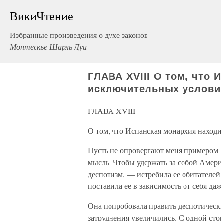
ВикиЧтение
Избранные произведения о духе законов
Монтескье Шарль Луи
ГЛАВА XVIII О том, что 
исключительных услови
ГЛАВА XVIII
О том, что Испанская монархия наход
Пусть не опровергают меня примером 
мысль. Чтобы удержать за собой Америк
деспотизм, — истребила ее обитателей
поставила ее в зависимость от себя да
Она попробовала править деспотически
затруднения увеличились. С одной сто