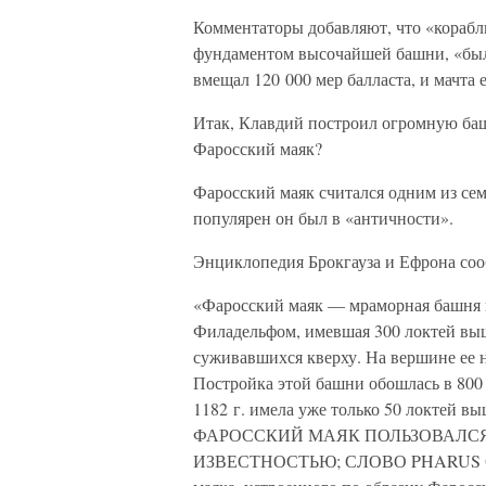
Комментаторы добавляют, что «корабл
фундаментом высочайшей башни, «был
вмещал 120 000 мер балласта, и мачта е
Итак, Клавдий построил огромную баш
Фаросский маяк?
Фаросский маяк считался одним из сем
популярен он был в «античности».
Энциклопедия Брокгауза и Ефрона со
«Фаросский маяк — мраморная башня 
Филадельфом, имевшая 300 локтей выш
суживавшихся кверху. На вершине ее н
Постройка этой башни обошлась в 800 
1182 г. имела уже только 50 локтей вы
ФАРОССКИЙ МАЯК ПОЛЬЗОВАЛСЯ
ИЗВЕСТНОСТЬЮ; СЛОВО PHARUS С