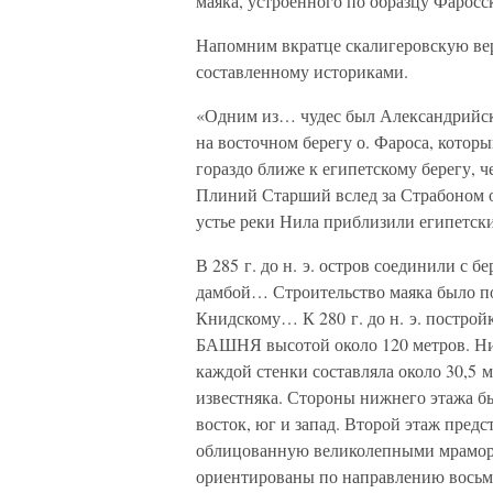
маяка, устроенного по образцу Фаросск
Напомним вкратце скалигеровскую вер
составленному историками.
«Одним из… чудес был Александрийск
на восточном берегу о. Фароса, который
гораздо ближе к египетскому берегу, 
Плиний Старший вслед за Страбоном об
устье реки Нила приблизили египетск
В 285 г. до н. э. остров соединили с
дамбой… Строительство маяка было по
Книдскому… К 280 г. до н. э. постр
БАШНЯ высотой около 120 метров. Ни
каждой стенки составляла около 30,5 
известняка. Стороны нижнего этажа б
восток, юг и запад. Второй этаж 
облицованную великолепными мрамор
ориентированы по направлению восьми