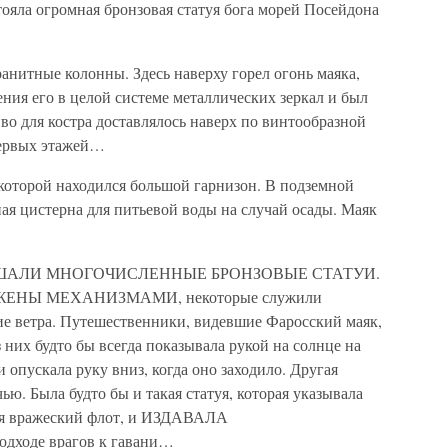
тояла огромная бронзовая статуя бога морей Посейдона
нитные колонны. Здесь наверху горел огонь маяка,
ения его в целой системе металлических зеркал и был
во для костра доставлялось наверх по винтообразной
первых этажей…
которой находился большой гарнизон. В подземной
ая цистерна для питьевой воды на случай осады. Маяк
…
АЛИ МНОГОЧИСЛЕННЫЕ БРОНЗОВЫЕ СТАТУИ.
ЕНЫ МЕХАНИЗМАМИ, некоторые служили
е ветра. Путешественники, видевшие Фаросский маяк,
з них будто бы всегда показывала рукой на солнце на
 опускала руку вниз, когда оно заходило. Другая
ью. Была будто бы и такая статуя, которая указывала
ялся вражеский флот, и ИЗДАВАЛА
оде врагов к гавани…