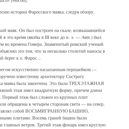
ого» [988:00].
сию истории Фаросского маяка, следуя обзору,
ий маяк. Он был построен на скале, возвышавшейся
 в это время (якобы в III веке до н. э. —
Авт.
) был
чем во времена Гомера. Знаменитый римский ученый
ъяснял это тем, что за несколько столетий наносы в
ий берег к о. Фарос…
 берегом искусственно насыпанным перешейком —
ручено известному архитектору Сострату
ойка маяка была закончена. Это была ТРЕХЭТАЖНАЯ
жний этаж имел квадратную форму, причем длина
м. Первый этаж был сложен из крупных плит
ыли обращены к четырем сторонам света — на север,
представлял собой ВОСЬМИГРАННУЮ БАШНЮ,
ными плитами. Восемь граней башни были
 главных ветров. Третий этаж-фонарь имел круглую