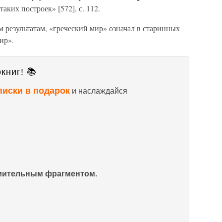
аких построек» [572], с. 112.
м результатам, «греческий мир» означал в старинных
ир».
книг! 📚
писки в подарок
и наслаждайся
омительным фрагментом.