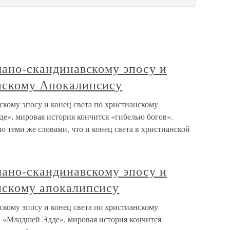
рмано-скандинавскому эпосу и
анскому Апокалипсису
вскому эпосу и конец света по христианскому
», мировая история кончится «гибелью богов».
о теми же словами, что и конец света в христианской
рмано-скандинавскому эпосу и
нскому апокалипсису
вскому эпосу и конец света по христианскому
 «Младшей Эдде», мировая история кончится