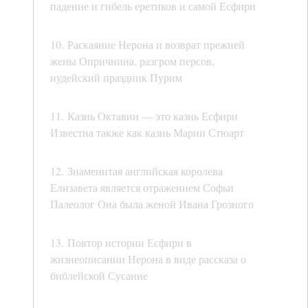
падение и гибель еретиков и самой Есфири
10. Раскаяние Нерона и возврат прежней
жены Опричнина, разгром персов,
иудейский праздник Пурим
11. Казнь Октавии — это казнь Есфири
Известна также как казнь Марии Стюарт
12. Знаменитая английская королева
Елизавета является отражением Софьи
Палеолог Она была женой Ивана Грозного
13. Повтор истории Есфири в
жизнеописании Нерона в виде рассказа о
библейской Сусанне