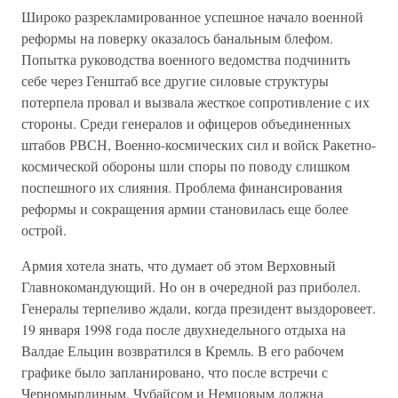
Широко разрекламированное успешное начало военной
реформы на поверку оказалось банальным блефом.
Попытка руководства военного ведомства подчинить
себе через Генштаб все другие силовые структуры
потерпела провал и вызвала жесткое сопротивление с их
стороны. Среди генералов и офицеров объединенных
штабов РВСН, Военно-космических сил и войск Ракетно-
космической обороны шли споры по поводу слишком
поспешного их слияния. Проблема финансирования
реформы и сокращения армии становилась еще более
острой.
Армия хотела знать, что думает об этом Верховный
Главнокомандующий. Но он в очередной раз приболел.
Генералы терпеливо ждали, когда президент выздоровеет.
19 января 1998 года после двухнедельного отдыха на
Валдае Ельцин возвратился в Кремль. В его рабочем
графике было запланировано, что после встречи с
Черномырдиным, Чубайсом и Немцовым должна