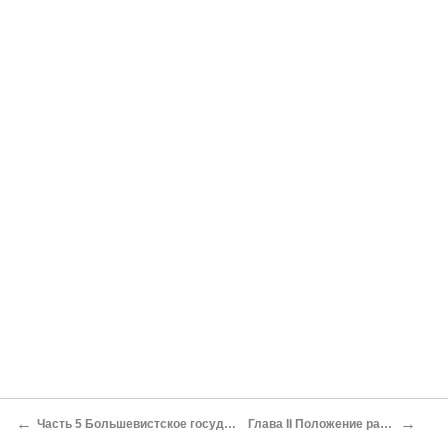
←
→
Часть 5 Большевистское государство
Глава II Положение рабочих