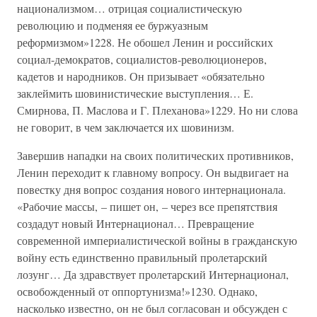
национализмом… отрицая социалистическую
революцию и подменяя ее буржуазным
реформизмом»1228. Не обошел Ленин и российских
социал-демократов, социалистов-революционеров,
кадетов и народников. Он призывает «обязательно
заклеймить шовинистические выступления… Е.
Смирнова, П. Маслова и Г. Плеханова»1229. Но ни слова
не говорит, в чем заключается их шовинизм.
Завершив нападки на своих политических противников,
Ленин переходит к главному вопросу. Он выдвигает на
повестку дня вопрос создания нового интернационала.
«Рабочие массы, – пишет он, – через все препятствия
создадут новый Интернационал… Превращение
современной империалистической войны в гражданскую
войну есть единственно правильный пролетарский
лозунг… Да здравствует пролетарский Интернационал,
освобожденный от оппортунизма!»1230. Однако,
насколько известно, он не был согласован и обсужден с