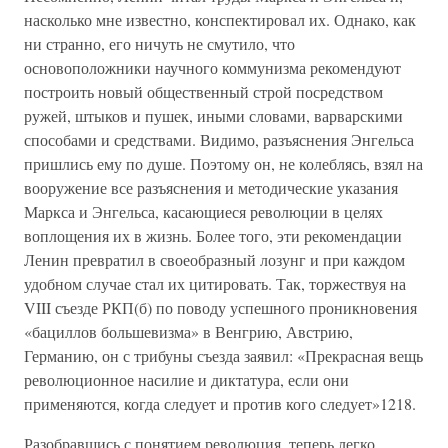
насколько мне известно, конспектировал их. Однако, как
ни странно, его ничуть не смутило, что
основоположники научного коммунизма рекомендуют
построить новый общественный строй посредством
ружей, штыков и пушек, иными словами, варварскими
способами и средствами. Видимо, разъяснения Энгельса
пришлись ему по душе. Поэтому он, не колеблясь, взял на
вооружение все разъяснения и методические указания
Маркса и Энгельса, касающиеся революции в целях
воплощения их в жизнь. Более того, эти рекомендации
Ленин превратил в своеобразный лозунг и при каждом
удобном случае стал их цитировать. Так, торжествуя на
VIII съезде РКП(б) по поводу успешного проникновения
«бациллов большевизма» в Венгрию, Австрию,
Германию, он с трибуны съезда заявил: «Прекрасная вещь
революционное насилие и диктатура, если они
применяются, когда следует и против кого следует»1218.
Разобравшись с понятием революция, теперь легко