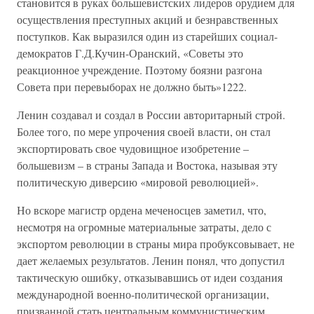
становится в руках большевистских лидеров орудием для
осуществления преступных акций и безнравственных
поступков. Как выразился один из старейших социал-
демократов Г.Д.Кучин-Оранский, «Советы это
реакционное учреждение. Поэтому боязни разгона
Совета при перевыборах не должно быть»1222.
Ленин создавал и создал в России авторитарный строй.
Более того, по мере упрочения своей власти, он стал
экспортировать свое чудовищное изобретение –
большевизм – в страны Запада и Востока, называя эту
политическую диверсию «мировой революцией».
Но вскоре магистр ордена меченосцев заметил, что,
несмотря на огромные материальные затраты, дело с
экспортом революции в страны мира пробуксовывает, не
дает желаемых результатов. Ленин понял, что допустил
тактическую ошибку, отказывавшись от идеи создания
международной военно-политической организации,
призванной стать центральным коммунистическим