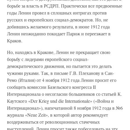
борьбе за власть в РСДРП. Практически все предвоенные
годы Ленин провел в сплошных интригах против
русских и европейских социал-демократов. Но, не
добившись желаемого результата, в июне 1912 года
Ленин неожиданно покидает Париж и переезжает в
Краков.
Но, находясь в Кракове, Ленин не прекращает свою
борьбу с лидерами европейского социал-
демократического движения, но пытается это делать
чужими руками. Так, в письме Г.В. Плеханову в Сан-
Ремо (Италия) от 4 ноября 1912 года Ленин просит его
сообщить комиссии Базельского конгресса II
Интернационала о несогласии большевиков со статьей К.
Каутского «Der Krieg und die Internationale» («Война и
Интернационал»), напечатанной 8 ноября 1912 года в №6
журнала «Neue Zeit», в которой автор рекомендует
воздерживаться от революционных стачечных
выступлений. Ленин просит также побеседовать на эту