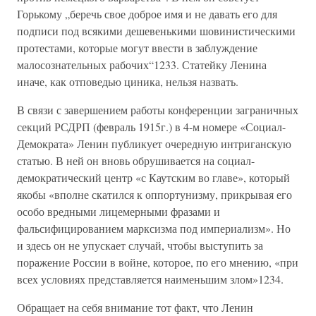
Горькому „беречь свое доброе имя и не давать его для
подписи под всякими дешевенькими шовинистическими
протестами, которые могут ввести в заблуждение
малосознательных рабочих“1233. Статейку Ленина
иначе, как отповедью циника, нельзя назвать.
В связи с завершением работы конференции заграничных
секций РСДРП (февраль 1915г.) в 4-м номере «Социал-
Демократа» Ленин публикует очередную интриганскую
статью. В ней он вновь обрушивается на социал-
демократический центр «с Каутским во главе», который
якобы «вполне скатился к оппортунизму, прикрывая его
особо вредными лицемерными фразами и
фальсифицированием марксизма под империализм». Но
и здесь он не упускает случай, чтобы выступить за
поражение России в войне, которое, по его мнению, «при
всех условиях представляется наименьшим злом»1234.
Обращает на себя внимание тот факт, что Ленин