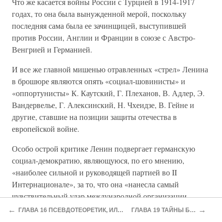
Что же касается войны России с Турцией в 1914-1917
годах, то она была вынужденной мерой, поскольку
последняя сама была ее зачинщицей, выступившей
против России, Англии и Франции в союзе с Австро-
Венгрией и Германией.
И все же главной мишенью отравленных «стрел» Ленина
в брошюре являются опять «социал-шовинисты» и
«оппортунисты» К. Каутский, Г. Плеханов, В. Адлер, Э.
Вандервелье, Г. Алексинский, Н. Чхеидзе, В. Гейне и
другие, ставшие на позиции защиты отечества в
европейской войне.
Особо острой критике Ленин подвергает германскую
социал-демократию, являющуюся, по его мнению,
«наиболее сильной и руководящей партией во II
Интернационале», за то, что она «нанесла самый
чувствительный удар международной организации
рабочих»1238.
←
→
ГЛАВА 16 ПСЕВДОТЕОРЕТИК, ИЛИ «КРЕМЛЕВСКИЙ МЕЧТАТЕЛЬ»
ГЛАВА 19 ТАЙНЫ БОЛЕЗНИ И СМЕРТЬ