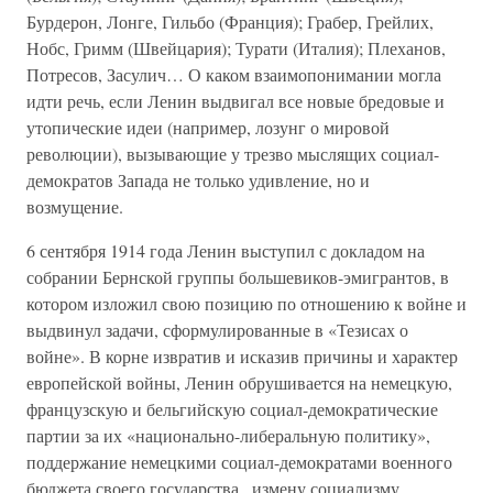
Бурдерон, Лонге, Гильбо (Франция); Грабер, Грейлих,
Нобс, Гримм (Швейцария); Турати (Италия); Плеханов,
Потресов, Засулич… О каком взаимопонимании могла
идти речь, если Ленин выдвигал все новые бредовые и
утопические идеи (например, лозунг о мировой
революции), вызывающие у трезво мыслящих социал-
демократов Запада не только удивление, но и
возмущение.
6 сентября 1914 года Ленин выступил с докладом на
собрании Бернской группы большевиков-эмигрантов, в
котором изложил свою позицию по отношению к войне и
выдвинул задачи, сформулированные в «Тезисах о
войне». В корне извратив и исказив причины и характер
европейской войны, Ленин обрушивается на немецкую,
французскую и бельгийскую социал-демократические
партии за их «национально-либеральную политику»,
поддержание немецкими социал-демократами военного
бюджета своего государства., измену социализму,