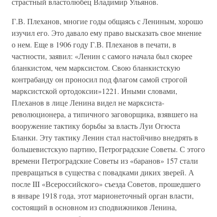
страстный властолюбец Владимир Ульянов.
Г.В. Плеханов, многие годы общаясь с Лениным, хорошо
изучил его. Это давало ему право высказать свое мнение
о нем. Еще в 1906 году Г.В. Плеханов в печати, в
частности, заявил: «Ленин с самого начала был скорее
бланкистом, чем марксистом. Свою бланкистскую
контрабанду он проносил под флагом самой строгой
марксистской ортодоксии»1221. Иными словами,
Плеханов в лице Ленина видел не марксиста-
революционера, а типичного заговорщика, взявшего на
вооружение тактику борьбы за власть Луи Огюста
Бланки. Эту тактику Ленин стал настойчиво внедрять в
большевистскую партию, Петроградские Советы. С этого
времени Петроградские Советы из «баранов» 157 стали
превращаться в существа с повадками диких зверей. А
после III «Всероссийского» съезда Советов, прошедшего
в январе 1918 года, этот марионеточный орган власти,
состоящий в основном из сподвижников Ленина,