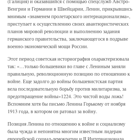
(Галиция) и оказавшийся с помощью спецслужб Австро-
Венгрии и Германии в Швейцарии, Ленин, прикрывшись
мнимым «знаменем пролетарского интернационализма»,
приступает к осуществлению своих авантюристических
планов мировой революции и выполнению задания
германского правительства, заключающегося в подрыве
военно-экономической мощи России.
Этот период советская историография охарактеризовала
так: «…только большевики во главе с Лениным заняли
правильную, революционную позицию по отношению к
войне. Еще задолго до войны большевистская партия
вела последовательную борьбу против милитаризма, за
предотвращение войны»1224. Это чистой воды ложь!
Вспомним хотя бы письмо Ленина Горькому от ноября
1913 года, в котором он ратовал за войну.
Позиция Ленина по отношению к войне и социализму
была чужда и непонятна многим известным лидерам
европейской социал-демократии и II Интернационала.