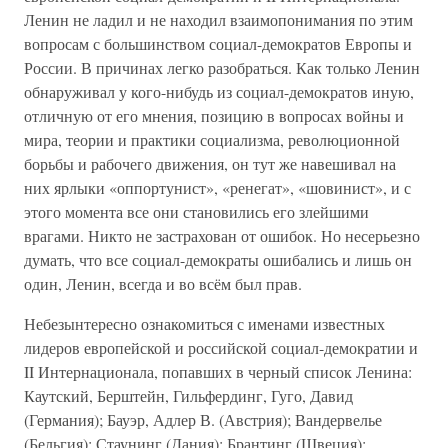
Ленин не ладил и не находил взаимопонимания по этим
вопросам с большинством социал-демократов Европы и
России. В причинах легко разобраться. Как только Ленин
обнаруживал у кого-нибудь из социал-демократов иную,
отличную от его мнения, позицию в вопросах войны и
мира, теории и практики социализма, революционной
борьбы и рабочего движения, он тут же навешивал на
них ярлыки «оппортунист», «ренегат», «шовинист», и с
этого момента все они становились его злейшими
врагами. Никто не застрахован от ошибок. Но несерьезно
думать, что все социал-демократы ошибались и лишь он
один, Ленин, всегда и во всём был прав.
Небезынтересно ознакомиться с именами известных
лидеров европейской и российской социал-демократии и
II Интернационала, попавших в черный список Ленина:
Каутский, Берштейн, Гильфердинг, Гуго, Давид
(Германия); Бауэр, Адлер В. (Австрия); Вандервелье
(Бельгия); Стаунинг (Дания); Брантинг (Швеция);