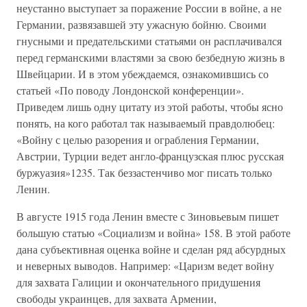
неустанно выступает за поражение России в войне, а не
Германии, развязавшей эту ужасную бойню. Своими
гнусными и предательскими статьями он расплачивался
перед германскими властями за свою безбедную жизнь в
Швейцарии. И в этом убеждаемся, ознакомившись со
статьей «По поводу Лондонской конференции».
Приведем лишь одну цитату из этой работы, чтобы ясно
понять, на кого работал так называемый правдолюбец:
«Войну с целью разорения и ограбления Германии,
Австрии, Турции ведет англо-французская плюс русская
буржуазия»1235. Так беззастенчиво мог писать только
Ленин.
В августе 1915 года Ленин вместе с Зиновьевым пишет
большую статью «Социализм и война» 158. В этой работе
дана субъективная оценка войне и сделан ряд абсурдных
и неверных выводов. Например: «Царизм ведет войну
для захвата Галиции и окончательного придушения
свободы украинцев, для захвата Армении,