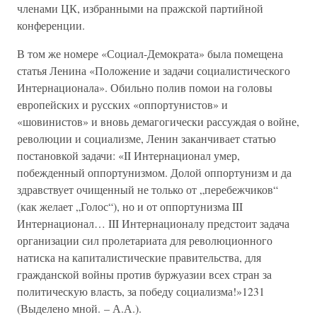
членами ЦК, избранными на пражской партийной
конференции.
В том же номере «Социал-Демократа» была помещена
статья Ленина «Положение и задачи социалистического
Интернационала». Обильно полив помои на головы
европейских и русских «оппортунистов» и
«шовинистов» и вновь демагогически рассуждая о войне,
революции и социализме, Ленин заканчивает статью
постановкой задачи: «II Интернационал умер,
побежденный оппортунизмом. Долой оппортунизм и да
здравствует очищенный не только от „перебежчиков“
(как желает „Голос“), но и от оппортунизма III
Интернационал… III Интернационалу предстоит задача
организации сил пролетариата для революционного
натиска на капиталистические правительства, для
гражданской войны против буржуазии всех стран за
политическую власть, за победу социализма!»1231
(Выделено мной. – А.А.).