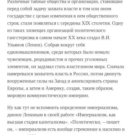
Различные тайные общества и организации, ставившие
перед собой задачу захвата власти в том или ином
государстве с целью изменения в нем общественного
строя, стали появляться с середины XIX столетия. Одну
из таких зловещих организаций политического
гангстеризма в самом начале XX века создал В.И.
Ульянов (Ленин). Собрав вокруг себя
единомышленников, среди которых было немало
чужеземцев, рецидивистов и прочих уголовных
элементов, он задумал стать властелином мира. Сначала
намеревался захватить власть в России, потом двинуть
вооруженные силы на Запад и аннексировать страны
Европы, а затем и Америку, создав, таким образом,
мировую коммунистическую империю.
Ну как тут не вспомнить определение империализма,
данное Лениным в своей работе «Империализм, как
высшая стадия капитализма». «Политически, – пишет
он, – империализм есть вообще стремление к насилию и