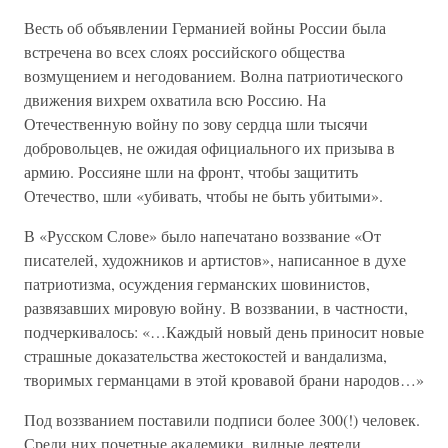
Весть об объявлении Германией войны России была
встречена во всех слоях российского общества
возмущением и негодованием. Волна патриотического
движения вихрем охватила всю Россию. На
Отечественную войну по зову сердца шли тысячи
добровольцев, не ожидая официального их призыва в
армию. Россияне шли на фронт, чтобы защитить
Отечество, шли «убивать, чтобы не быть убитыми».
В «Русском Слове» было напечатано воззвание «От
писателей, художников и артистов», написанное в духе
патриотизма, осуждения германских шовинистов,
развязавших мировую войну. В воззвании, в частности,
подчеркивалось: «…Каждый новый день приносит новые
страшные доказательства жестокостей и вандализма,
творимых германцами в этой кровавой брани народов…»
Под воззванием поставили подписи более 300(!) человек.
Среди них почетные академики, видные деятели