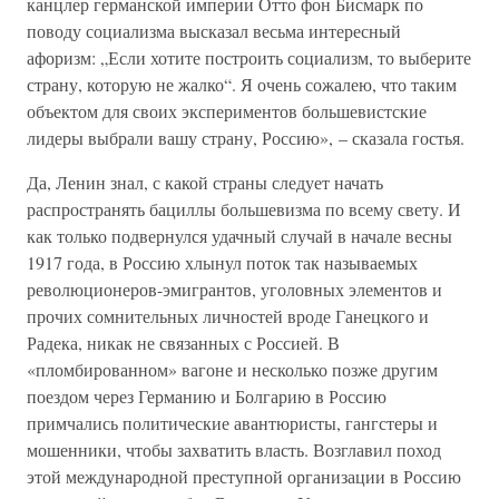
канцлер германской империи Отто фон Бисмарк по
поводу социализма высказал весьма интересный
афоризм: „Если хотите построить социализм, то выберите
страну, которую не жалко“. Я очень сожалею, что таким
объектом для своих экспериментов большевистские
лидеры выбрали вашу страну, Россию», – сказала гостья.
Да, Ленин знал, с какой страны следует начать
распространять бациллы большевизма по всему свету. И
как только подвернулся удачный случай в начале весны
1917 года, в Россию хлынул поток так называемых
революционеров-эмигрантов, уголовных элементов и
прочих сомнительных личностей вроде Ганецкого и
Радека, никак не связанных с Россией. В
«пломбированном» вагоне и несколько позже другим
поездом через Германию и Болгарию в Россию
примчались политические авантюристы, гангстеры и
мошенники, чтобы захватить власть. Возглавил поход
этой международной преступной организации в Россию