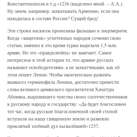
Константинополя и т.д.»1236 (выделено мной. – А.А.).
Ну зачем, например, захватывать Армению, если она
находилась в составе России? Сущий бред!
Эти строки насквозь пронизаны фальшью и лицемерием.
Когда «защитник» угнетенных народов сочинял свою
статью, именно в это время турки вырезали 1,5 млн.
армян. Но это «правдолюбец» не замечает. Самое
интересное в этой истории то, что армяне русских
называют освободителями, а не захватчиками, как об
этом пишет Ленин. Чтобы окончательно развеять
вымысел германофила Ленина, достаточно привести
слова великого армянского просветителя Хачатура
Абовяна, выразившего чувства своих соотечественников
к русскому народу и государству: «Да будет благословен
тот час, когда русские благословенной своей стопой
вступили на нашу священную землю и развеяли
проклятый злобный дух кызылбашей»1237.