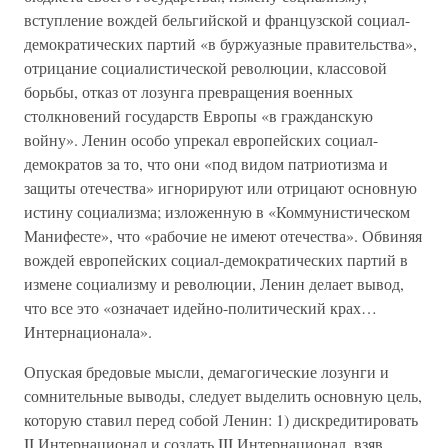
вступление вождей бельгийской и французской социал-
демократических партий «в буржуазные правительства»,
отрицание социалистической революции, классовой
борьбы, отказ от лозунга превращения военных
столкновений государств Европы «в гражданскую
войну». Ленин особо упрекал европейских социал-
демократов за то, что они «под видом патриотизма и
защиты отечества» игнорируют или отрицают основную
истину социализма; изложенную в «Коммунистическом
Манифесте», что «рабочие не имеют отечества». Обвиняя
вождей европейских социал-демократических партий в
измене социализму и революции, Ленин делает вывод,
что все это «означает идейно-политический крах…
Интернационала».
Опуская бредовые мысли, демагогические лозунги и
сомнительные выводы, следует выделить основную цель,
которую ставил перед собой Ленин: 1) дискредитировать
II Интернационал и создать III Интернационал, взяв