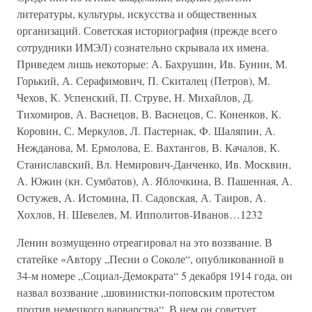
литературы, культуры, искусства и общественных
организаций. Советская историография (прежде всего
сотрудники ИМЭЛ) сознательно скрывала их имена.
Приведем лишь некоторые: А. Бахрушин, Ив. Бунин, М.
Горький, А. Серафимович, П. Скиталец (Петров), М.
Чехов, К. Успенский, П. Струве, Н. Михайлов, Д.
Тихомиров, А. Васнецов, В. Васнецов, С. Коненков, К.
Коровин, С. Меркулов, Л. Пастернак, Ф. Шаляпин, А.
Нежданова, М. Ермолова, Е. Вахтангов, В. Качалов, К.
Станиславский, Вл. Немирович-Данченко, Ив. Москвин,
А. Южин (кн. Сумбатов), А. Яблочкина, В. Пашенная, А.
Остужев, А. Истомина, П. Садовская, А. Таиров, А.
Хохлов, Н. Шевелев, М. Ипполитов-Иванов…1232
Ленин возмущенно отреагировал на это воззвание. В
статейке «Автору „Песни о Соколе“, опубликованной в
34-м номере „Социал-Демократа“ 5 декабря 1914 года, он
назвал воззвание „шовинистки-поповским протестом
против немецкого варварства“. В нем он советует