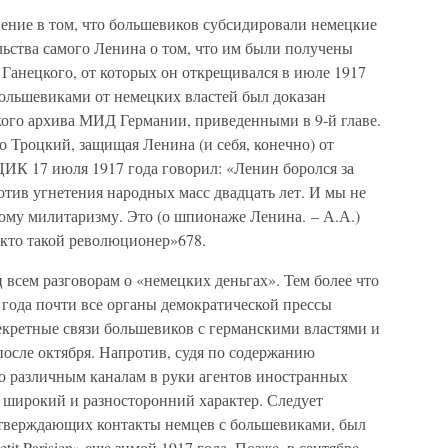
нение в том, что большевиков субсидировали немецкие
льства самого Ленина о том, что им были получены
и Ганецкого, от которых он открещивался в июле 1917
большевиками от немецких властей был доказан
о архива МИД Германии, приведенными в 9-й главе.
то Троцкий, защищая Ленина (и себя, конечно) от
ЦИК 17 июля 1917 года говорил: «Ленин боролся за
тив угнетения народных масс двадцать лет. И мы не
ому милитаризму. Это (о шпионаже Ленина. – А.А.)
, кто такой революционер»678.
всем разговорам о «немецких деньгах». Тем более что
7 года почти все органы демократической прессы
секретные связи большевиков с германскими властями и
после октября. Напротив, судя по содержанию
о различным каналам в руки агентов иностранных
е широкий и разносторонний характер. Следует
одтверждающих контакты немцев с большевиками, был
it Parisien» еще зимой 1917 года. Позже, в сентябре