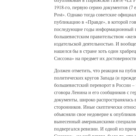
1918-го, первую серию документов (7 
Post». Однако тогда советские официал
публикацию в «Правде», в которой го
последующие годы информационный гол
большевистским правительством «желе
издательской деятельностью. И вообще
нашелся бы в стране хоть один храбре
Сиссона» на предмет их достоверности
Должен отметить, что реакция на пуб
политических кругов Запада (и прежде
большевистский переворот в России – 
сговора Ленина и его сообщников с ге
документы, широко распространялась в
сторонников. Иные скептически относ
объясняли свое недоверие к опубликов
вынесенный американскими специалис
подвергался ревизии. И одной из прич
Сиссона», на мой взгляд, было то, чт