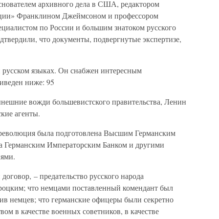
нователем архивного дела в США, редактором
ации» Франклином Джеймсоном и профессором
ециалистом по России и большим знатоком русского
дтвердили, что документы, подвергнутые экспертизе,
 русском языках. Он снабжен интересным
иведен ниже: 95
нешние вожди большевистского правительства, Ленин
ские агенты.
 революция была подготовлена Высшим Германским
а Германским Императорским Банком и другими
ями.
договор, – предательство русского народа
роцким; что немцами поставленный комендант был
ив немцев; что германские офицеры были секретно
ом в качестве военных советников, в качестве