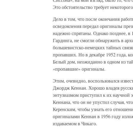
Это обстоятельство требует некоторого
Дело в том, что после окончания рабо
осведомления передал оригиналы пре
надежно спрятаны. Однако позднее, в 1
Гардинга, не смогли обнаружить в ар
большевистско-немецких тайных связях
пропавших. Но в декабре 1952 года, к
Белый дом, неожиданно в одном из та
«пропавшие» оригиналы.
Этим, очевидно, воспользовался изве
Джордж Кеннан. Хорошо владея русск
энтузиазмом приступил к их научной э
Кеннана, что он не упустил случая, чт
Керенским, чтобы узнать его отношени
оригиналами Кеннан в 1956 году излож
издаваемом в Чикаго.