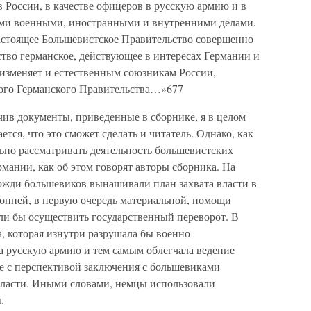
в России, в качестве офицеров в русскую армию и в
ми военными, иностранными и внутренними делами.
настоящее Большевистское Правительство совершенно
ьство германское, действующее в интересах Германии и
 изменяет и естественным союзникам России,
кого Германского Правительства…»677
учив документы, приведенные в сборнике, я в целом
ется, что это сможет сделать и читатель. Однако, как
ьно рассматривать деятельность большевистских
мании, как об этом говорят авторы сборника. На
вожди большевиков вынашивали план захвата власти в
оронней, в первую очередь материальной, помощи
ли бы осуществить государственный переворот. В
, которая изнутри разрушала бы военно-
а русскую армию и тем самым облегчала ведение
е с перспективой заключения с большевиками
 власти. Иными словами, немцы использовали
.