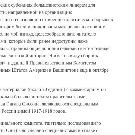
нских субсидиях большевистским лидерам для
сти, направленной на организацию
ссии и ее изоляцию от военно-политической борьбы в
автором были использованы материалы в основном
, на мой взгляд, целесообразно дать читателю
ами, которые были ранее недоступны даже
риалы, проливающие дополнительный свет на темные
ольшевистской истории. Я имею в виду сборник
ия», изданный Правительственным Комитетом
нных Штатов Америки в Вашингтоне еще в октябре
 материалов (около 70 единиц) с комментариями о
ким и большевистским правительствами,
клад Эдгара Сиссона, являющегося специальным
 России зимой 1917-1918 годов.
циального комитета, тщательно исследовавшего
и. Оно было сделано специалистами во главе с