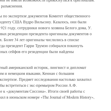
 разъяснения.
ты по экспертизе документов Комитет общественного
зиденту США Вудро Вильсону. Казалось, они были
921 году, сотрудники нового хозяина Белого дома, У.
хивах резиденции президента оригиналы документов о
. Более 34 лет оригиналы числились в списке
огда президент Гарри Трумэн собирался покинуть
йных сейфов его резиденции были найдены
стный американский историк, лингвист и дипломат
им и немецким языками, Кеннан с большим
кспертизе. Предмет исследования настолько захватил
обы встретиться с экс-премьером России А.Ф.
е к «документам Сиссона». Итоги своей работы с
ил в июньском номере «The Journal of Modern History»,