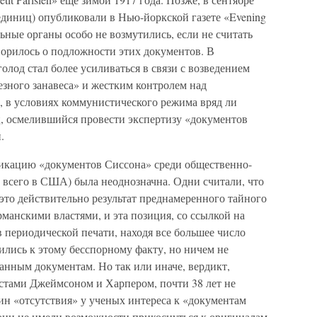
единиц) опубликовали в Нью-йоркской газете «Evening
ьные органы особо не возмутились, если не считать
ворилось о подложности этих документов. В
од стал более усиливаться в связи с возведением
зного занавеса» и жестким контролем над
, в условиях коммунистического режима вряд ли
ц, осмелившийся провести экспертизу «документов
.
ликацию «документов Сиссона» среди общественно-
 всего в США) была неоднозначна. Одни считали, что
это действительно результат преднамеренного тайного
рманскими властями, и эта позиция, со ссылкой на
 периодической печати, находя все большее число
ились к этому бесспорному факту, но ничем не
анным документам. Но так или иначе, вердикт,
тами Джеймсоном и Харпером, почти 38 лет не
ин «отсутствия» у ученых интереса к «документам
о они не имели возможности прикоснуться к оригиналам.