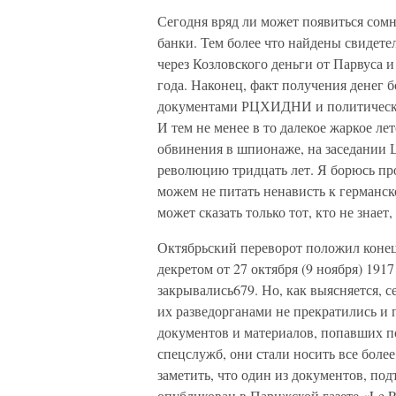
Сегодня вряд ли может появиться сом
банки. Тем более что найдены свидете
через Козловского деньги от Парвуса 
года. Наконец, факт получения денег 
документами РЦХИДНИ и политическог
И тем не менее в то далекое жаркое ле
обвинения в шпионаже, на заседании 
революцию тридцать лет. Я борюсь про
можем не питать ненависть к германск
может сказать только тот, кто не знает
Октябрьский переворот положил конец 
декретом от 27 октября (9 ноября) 191
закрывались679. Но, как выясняется, 
их разведорганами не прекратились и 
документов и материалов, попавших п
спецслужб, они стали носить все боле
заметить, что один из документов, п
опубликован в Парижской газете «Le Pet