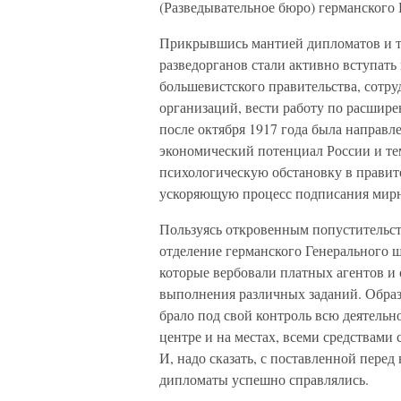
(Разведывательное бюро) германского 
Прикрывшись мантией дипломатов и т
разведорганов стали активно вступать
большевистского правительства, сотр
организаций, вести работу по расшире
после октября 1917 года была направл
экономический потенциал России и те
психологическую обстановку в правите
ускоряющую процесс подписания мирно
Пользуясь откровенным попустительст
отделение германского Генерального ш
которые вербовали платных агентов и
выполнения различных заданий. Образ
брало под свой контроль всю деятельн
центре и на местах, всеми средствами
И, надо сказать, с поставленной пере
дипломаты успешно справлялись.