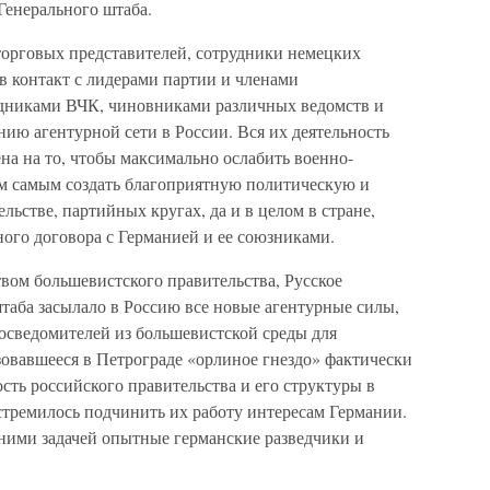
Генерального штаба.
орговых представителей, сотрудники немецких
 в контакт с лидерами партии и членами
удниками ВЧК, чиновниками различных ведомств и
нию агентурной сети в России. Вся их деятельность
ена на то, чтобы максимально ослабить военно-
м самым создать благоприятную политическую и
льстве, партийных кругах, да и в целом в стране,
го договора с Германией и ее союзниками.
вом большевистского правительства, Русское
таба засылало в Россию все новые агентурные силы,
 осведомителей из большевистской среды для
овавшееся в Петрограде «орлиное гнездо» фактически
ость российского правительства и его структуры в
 стремилось подчинить их работу интересам Германии.
д ними задачей опытные германские разведчики и