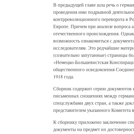
В предыдущей главе шла речь о герма
проведения ими подрывной деятельно
контрреволюционного переворота в Ро
Европе. Причем при анализе вопроса 
отечественного происхождения. Однако
возможность ознакомиться с документ
исследователям. Это редчайшие мате
(сознательно запутанные) страницы б
«Немецко-Большевистская Конспирац
общественного осведомления Соедине
1918 года.
Сборник содержит серию документов и
письменных сношениях между германс
спецслужбами двух стран, а также до
представителем указанного Комитета в
К сборнику приложено заключение спе
документы на предмет их достоверност