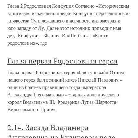
Глава 2 Родословная Конфуция Согласно «Историческим
запискам», изначально предки Конфуция переселились из
княжества Сун, лежавшего в девяноста километрах к
юго-западу от Лу. Далее этот источник приводит имя
деда Конфуция – Фаншу. В «Ши бэнь», «Книге
родословных», где
Глава первая Родословная героя
Глава первая Родословная героя «Рок суровый» Отцом
нашего героя был великий князь Николай Павлович –
один из братьев правившего тогда императора
Александра I, его матерью – старшая дочь прусского
короля Вильгельма III, Фредерика-Луиза-Шарлотта-
Вильгельмина. Приняв
2.14. Засада Владимира
Андреевича на Куликовом поле