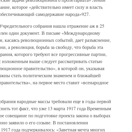
ание, которое «действительно имеет силу и власть
 обеспечивающий самодержавие народа»927.
 Учредительного собрания нашла отражение аж в 25
телен один документ. В письме «Международному
н, касаясь революционных событий, дает разъяснение,
ни, а революция, борьба за свободу, что борьба эта
рания, которого требуют все прогрессивные партии,
с изложенным выше следует рассматривать статью
юционное правительство», в которой он, указывая
олжны стать политическим знаменем и ближайшей
равительства», на первое место ставит «всенародное
собрания народные массы требовали еще в годы первой
нить тот факт, что уже 13 марта 1917 года Временным
е совещание по подготовке проекта закона о выборах
оно заявило о его созыве. В постановлении
 1917 года подчеркивалось: «Заветная мечта многих