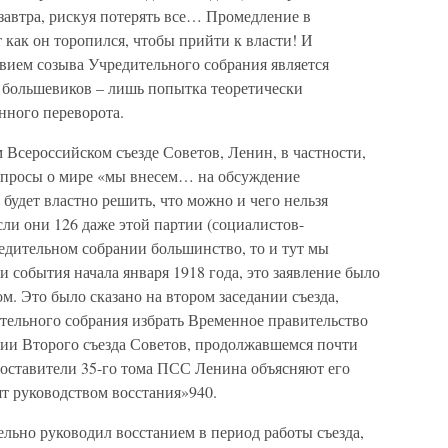
 завтра, рискуя потерять все… Промедление в
как он торопился, чтобы прийти к власти! И
вием созыва Учредительного собрания является
и большевиков – лишь попытка теоретически
нного переворота.
 Всероссийском съезде Советов, Ленин, в частности,
вопросы о мире «мы внесем… на обсуждение
будет властно решить, что можно и чего нельзя
сли они 126 даже этой партии (социалистов-
едительном собрании большинство, то и тут мы
ли события начала января 1918 года, это заявление было
м. Это было сказано на втором заседании съезда,
тельного собрания избрать Временное правительство
нии Второго съезда Советов, продолжавшемся почти
Составители 35-го тома ПСС Ленина объясняют его
ят руководством восстания»940.
ельно руководил восстанием в период работы съезда,