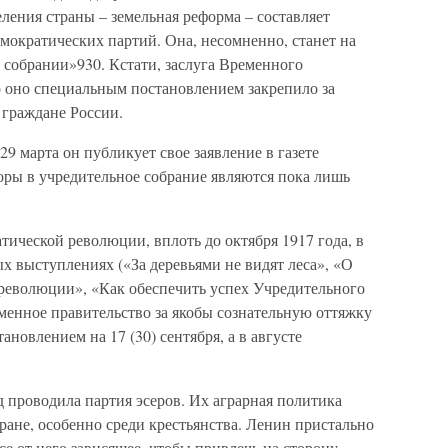
еления страны – земельная реформа – составляет
мократических партий. Она, несомненно, станет на
 собрании»930. Кстати, заслуга Временного
то оно специальным постановлением закрепило за
 граждане России.
29 марта он публикует свое заявление в газете
оры в учредительное собрание являются пока лишь
ической революции, вплоть до октября 1917 года, в
х выступлениях («За деревьями не видят леса», «О
революции», «Как обеспечить успех Учредительного
менное правительство за якобы сознательную оттяжку
новлением на 17 (30) сентября, а в августе
д проводила партия эсеров. Их аграрная политика
ане, особенно среди крестьянства. Ленин пристально
се от него зависящее, чтобы привлечь на сторону