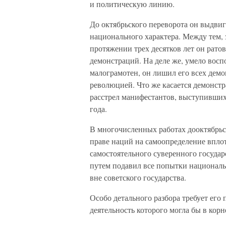
и политическую линию.
До октябрьского переворота он выдвиг
национального характера. Между тем, з
протяжении трех десятков лет он ратов
демонстраций. На деле же, умело восп
малограмотен, он лишил его всех дем
революцией. Что же касается демонст
расстрел манифестантов, выступивших
года.
В многочисленных работах дооктябрьс
праве наций на самоопределение вплот
самостоятельного суверенного госуда
путем подавил все попытки националь
вне советского государства.
Особо детального разбора требует его 
деятельность которого могла бы в кор