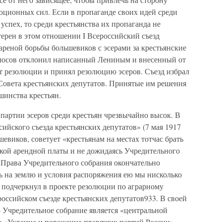
ционных сил. Если в пропаганде своих идей среди
спех, то среди крестьянства их пропаганда не
ерен в этом отношении I Всероссийский съезд
 ареной борьбы большевиков с эсерами за крестьянские
олосов отклонил написанный Лениным и внесенный от
 резолюции и принял резолюцию эсеров. Съезд избрал
овета крестьянских депутатов. Принятые им решения
инства крестьян.
 партии эсеров среди крестьян чрезвычайно высок. В
ийского съезда крестьянских депутатов» (7 мая 1917
ьшевиков, советует «крестьянам на местах тотчас брать
кой арендной платы и не дожидаясь Учредительного
 «Права Учредительного собрания окончательно
ь на землю и условия распоряжения ею мы нисколько
 подчеркнул в проекте резолюции по аграрному
российском съезде крестьянских депутатов933. В своей
то Учредительное собрание является «центральной
ье «Украина и поражение правящих партий России»