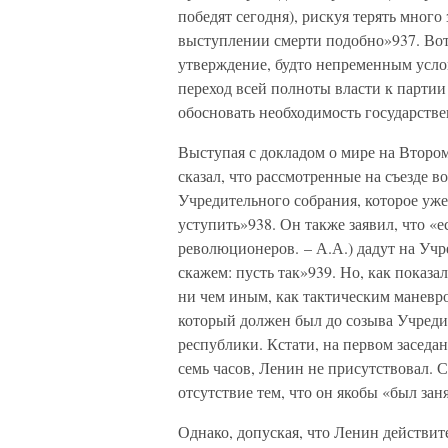
победят сегодня), рискуя терять много
выступлении смерти подобно»937. Вот 
утверждение, будто непременным усло
переход всей полноты власти к парти
обосновать необходимость государстве
Выступая с докладом о мире на Втором
сказал, что рассмотренные на съезде 
Учредительного собрания, которое уже 
уступить»938. Он также заявил, что «е
революционеров. – А.А.) дадут на Учр
скажем: пусть так»939. Но, как показа
ни чем иным, как тактическим маневро
который должен был до созыва Учреди
республики. Кстати, на первом заседа
семь часов, Ленин не присутствовал. 
отсутствие тем, что он якобы «был зан
Однако, допуская, что Ленин действит