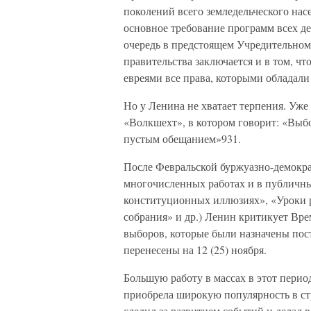
поколений всего земледельческого нас
основное требование программ всех де
очередь в предстоящем Учредительном
правительства заключается и в том, ч
евреями все права, которыми обладали
Но у Ленина не хватает терпения. Уже 
«Волкшехт», в котором говорит: «Выб
пустым обещанием»931.
После Февральской буржуазно-демократ
многочисленных работах и в публичны
конституционных иллюзиях», «Уроки 
собрания» и др.) Ленин критикует Вре
выборов, которые были назначены поста
перенесены на 12 (25) ноября.
Большую работу в массах в этот перио
приобрела широкую популярность в стр
следил за развитием событий и делал в