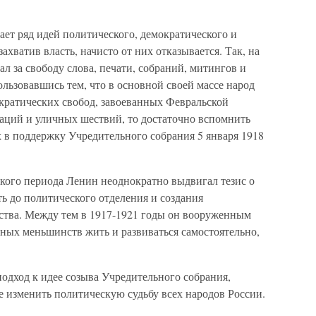
ает ряд идей политического, демократического и
ахватив власть, начисто от них отказывается. Так, на
ал за свободу слова, печати, собраний, митингов и
ользовавшись тем, что в основной своей массе народ
ократических свобод, завоеванных Февральской
раций и уличных шествий, то достаточно вспомнить
 в поддержку Учредительного собрания 5 января 1918
кого периода Ленин неоднократно выдвигал тезис о
ь до политического отделения и создания
рства. Между тем в 1917-1921 годы он вооруженным
ных меньшинств жить и развиваться самостоятельно,
подход к идее созыва Учредительного собрания,
не изменить политическую судьбу всех народов России.