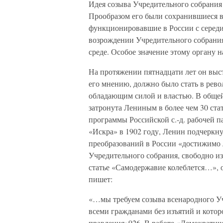
Идея созыва Учредительного собрания
Прообразом его были сохранившиеся в
функционировавшие в России с середи
возрождении Учредительного собрания
среде. Особое значение этому органу 
На протяжении пятнадцати лет он выст
его мнению, должно было стать в ре
обладающим силой и властью. В обще
затронута Лениным в более чем 30 ст
программы Российской с.-д. рабочей 
«Искра» в 1902 году, Ленин подчеркн
преобразований в России «достижимо 
Учредительного собрания, свободно из
статье «Самодержавие колеблется…», о
пишет:
«…мы требуем созыва всенародного Уч
всеми гражданами без изъятий и кото
правления»926. В работе «Демократич