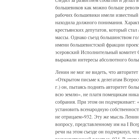
большевиков как можно больше револю
рабочих большевики имели известный у
находила должного понимания. Характ
крестьянских депутатов, который стал
массы. Однако съезд большинством г
имени большевистской фракции проект
эсеровский Исполнительный комитет С
выражали интересы абсолютного больш
Ленин не мог не видеть, что авторитет
«Открытом письме к делегатам Всеросс
г.) он, пытаясь поднять авторитет бол
всю землю», не платя помещикам ника
собрания. При этом он подчеркивает:
установить всенародную собственност
не отрицаем»932. Эту же мысль Ленин
вопросу, представленному им на I Все
речи на этом съезде он подчеркнул, ч
государственной властью»934. В стат