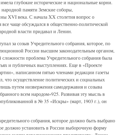
 имела глубокие исторические и национальные корни.
 народной памяти Земские соборы,
ны XVI века. С начала XX столетия вопрос о
 все чаще обсуждался в общественно-политической
народной власти придавал и Ленин.
упал за созыв Учредительного собрания, которое, по
волюционной России высшим законодательным органом,
й сложности проблема Учредительного собрания была
атьях и публичных выступлениях. Еще в «Проекте
партии», написанном пятью членами редакции газеты
ул, что осуществление политических и социальных
лишь путем низвержения самодержавия и созыва
бранного всем народом»925. Развивая эту мысль в
публикованной в № 35 «Искры» (март, 1903 г.), он
редительного собрания, которое должно быть выбрано
рое должно установить в России выборочную форму
еские задачи революционного пролетариата» Ленин