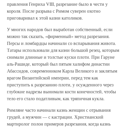
правления Генриха VIII, разрезание было в чести у
короля. После разрыва с Римом суверен охотно
приговаривал к этой казни католиков.
У многих народов был выработан собственный, если
можно так сказать, «фирменный» метод разрезания.
Персы и ломбардцы начинали со вспарывания живота.
Татары использовали для казни большой резец, которым
снимали длинные и толстые куски плоти. При Гаруне
аль-Рашиде, который был пятым халифом династии
Абассидов, современником Карла Великого и заклятым
врагом Византийской империи, перед тем как
приступить к разрезанию плоти, у осужденного через
глубокие надрезы вынимали кости конечностей, чтобы
тело его стало податливым, как тряпичная кукла.
Римляне часто начинали казнь женщин с отрывания
грудей, а мужчин — с кастрации. Христианский
мартиролог полон примеров разрезания, когда казнь