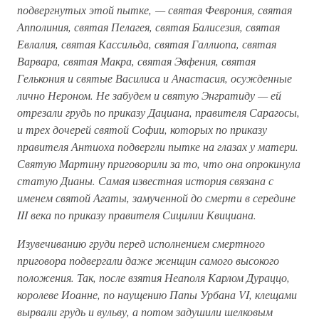
подвергнутых этой пытке, — святая Феврония, святая
Апполиния, святая Пелагея, святая Балисезия, святая
Евлалия, святая Кассильда, святая Галлиопа, святая
Варвара, святая Макра, святая Эвфения, святая
Гелькония и святые Василиса и Анастасия, осужденные
лично Нероном. Не забудем и святую Энгратиду — ей
отрезали грудь по приказу Дациана, правителя Сарагосы,
и трех дочерей святой Софии, которых по приказу
правителя Антиоха подвергли пытке на глазах у матери.
Святую Мартину приговорили за то, что она опрокинула
статую Дианы. Самая известная история связана с
именем святой Агаты, замученной до смерти в середине
III века по приказу правителя Сицилии Квициана.
Изувечиванию груди перед исполнением смертного
приговора подвергали даже женщин самого высокого
положения. Так, после взятия Неаполя Карлом Дураццо,
королеве Иоанне, по наущению Папы Урбана VI, клещами
вырвали грудь и вульву, а потом задушили шелковым