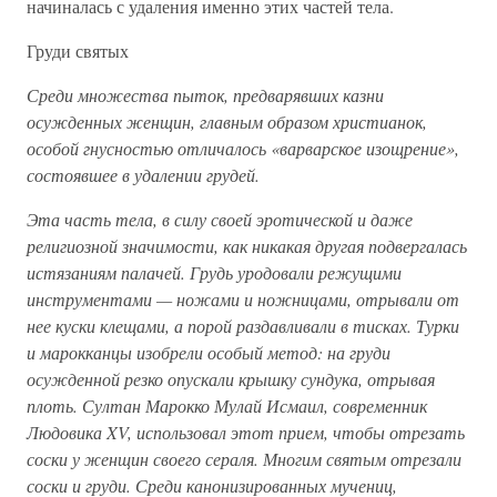
начиналась с удаления именно этих частей тела.
Груди святых
Среди множества пыток, предварявших казни
осужденных женщин, главным образом христианок,
особой гнусностью отличалось «варварское изощрение»,
состоявшее в удалении грудей.
Эта часть тела, в силу своей эротической и даже
религиозной значимости, как никакая другая подвергалась
истязаниям палачей. Грудь уродовали режущими
инструментами — ножами и ножницами, отрывали от
нее куски клещами, а порой раздавливали в тисках. Турки
и марокканцы изобрели особый метод: на груди
осужденной резко опускали крышку сундука, отрывая
плоть. Султан Марокко Мулай Исмаил, современник
Людовика XV, использовал этот прием, чтобы отрезать
соски у женщин своего сераля. Многим святым отрезали
соски и груди. Среди канонизированных мучениц,