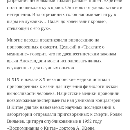
разрезания несколькими годами раньше, пишет: «Зрители
стоят по щиколотку в крови. Они воют от удовольствия и
нетерпения. Вид отрезанных голов напоминает игру в
шары на лужайке… Палач до колен залит кровью,
стекающей с его рук».
Многие народы практиковали вивисекцию на
приговоренных к смерти. Цельсий в «Трактате о
медицине» говорит, что по древнеегипетским законам
врачи Александрии могли использовать живых
осужденных для научных опытов.
В XIX и начале XX века японские медики истязали
приговоренных к казни для изучения физиологической
выносливости человека. Нацистские медики проводили
всевозможные эксперименты над узниками концлагерей.
В Китае для так называемых научных исследований в
лаборатории отправляли приговоренных к смерти. Ролан
Вильнев, цитируя опубликованные в 1952 году
«Воспоминания о Китае» доктора А. Жерве,