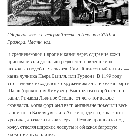
Сдирание кожи с неверной жены в Персии в XVIII в.
Гравюра. Частн. кол.
В средневековой Европе к казни через сдирание кожи
приговаривали довольно редко, установлено лишь
несколько подобных случаев. Самый известный из них —
казнь лучника Пьера Базиля, или Гурдона. В 1199 году
этот человек находился в окруженном англичанами форте
Шалю (провинция Лимузен). Выстрелом из арбалета он
ранил Ричарда Львиное Сердце, от чего тот вскоре
скончался. Когда форт был взят, англичане повесили весь
гарнизон, а Базиля увезли в Англию, где его, как гласит
хроника, «разделали как зверя… Лезвие проникало под
кожу, отделяя широкие лоскуты и обнажая багровую
кровоточащую плоть».