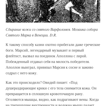
Сдирание кожи со святого Варфоломея. Мозаика собора
Святого Марка в Венеции. D.R.
К такому способу казни охотно прибегали даже греческие
боги. Марсий, легендарный музыкант и первый
флейтист, вызвал на поединок Аполлона с лирой.
Побежденный отдавал себя на милость победителя.
Аполлон выиграл, привязал Марсия к сосне и заживо
содрал с него кожу.
Как это происходило? Овидий пишет: «Под
душераздирающие крики с его тела снимается кожа. Он
превращается в сплошную кровоточащую рану.
Оголяются мышцы, видно, как подрагивают вены. Когда
на трепещущие внутренности и волокна мышц падает