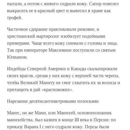
пытали, а потом с живого содрали кожу. Сапор повелел
выкрасить ее в красный цвет и вывесил в храме как
трофей.
Частичное сдирание практиковали римляне, и
христианский мартиролог изобилует подобными
примерами. Чаще всего кожу снимали с головы и лица.
Так при императоре Максимине поступили со святым
Юлианом.
Индейцы Северной Америки и Канады скальпировали
своих врагов, срезая у них кожу с верхней части черепа,
чтобы Великий Маниту не смог схватить их за волосы и
притащить в рай «краснокожих».
Нарезание десятисантиметровыми полосками
Манес, он же Мани, или Манихей, основоположник
манихейства, был казнен в конце III века в Персии: по
приказу Варана I с него содрали кожу. Персы были