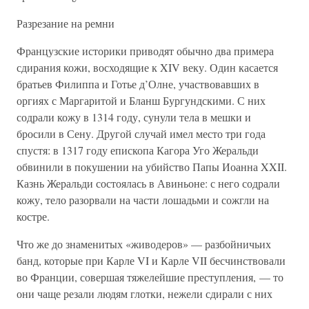
Разрезание на ремни
Французские историки приводят обычно два примера
сдирания кожи, восходящие к XIV веку. Один касается
братьев Филиппа и Готье д’Олне, участвовавших в
оргиях с Маргаритой и Бланш Бургундскими. С них
содрали кожу в 1314 году, сунули тела в мешки и
бросили в Сену. Другой случай имел место три года
спустя: в 1317 году епископа Кагора Уго Жеральди
обвинили в покушении на убийство Папы Иоанна XXII.
Казнь Жеральди состоялась в Авиньоне: с него содрали
кожу, тело разорвали на части лошадьми и сожгли на
костре.
Что же до знаменитых «живодеров» — разбойничьих
банд, которые при Карле VI и Карле VII бесчинствовали
во Франции, совершая тяжелейшие преступления, — то
они чаще резали людям глотки, нежели сдирали с них