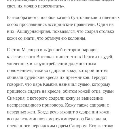
свет, их можно пересчитать».
Разнообразием способов казней бунтовщиков и пленных
особо прославились ассирийские правители. Один из
них, Ашшурнасирпал, похвалялся, что содрал столько
кожи со знати, что обтянул ею колонны.
Гастон Масперо в «Древней истории народов
классического Востока» пишет, что в Персии с судей,
уличенных в злоупотреблении должностным
положением, заживо сдирали кожу, которой потом
обивали судейские кресла их преемников. Геродот
говорит, что царь Камбиз назначил судью, которому
пришлось сидеть на кресле, обитом кожей отца, судьи
Симария, с которого содрали кожу за вынесение
несправедливого приговора. Кожу также сдирали с
неверных жен. Когда речь заходит о сдирании кожи,
всегда вспоминают смерть императора Валериана,
плененного персидским царем Сапором. Его жестоко