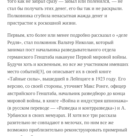
того как не забрал сразу — забыл или поленился, — не
стал бы получать этих денег, его бы так и не раскрыли.
Полковника сгубила ненасытная жажда денег и
пристрастие к роскошной жизни.
Первым, кто более или менее подробно рассказал о «деле
Редля», стал полковник Вальтер Николаи, который
занимал пост начальника разведывательного отдела
германского Генштаба накануне Первой мировой войны.
Будучи хоть и косвенным, но все же участником имевших
место событий[3], он описывает их в своей книге
«Тайные силы», вышедшей в Лейпциге в 1923 году. Его
версию, со своей стороны, уточняет Макс Ронге, офицер
австрийского Генштаба, начальник разведбюро до конца
мировой войны, в книге «Война и индустрия шпионажа»
(в русском переводе — «Разведка и контрразведка») и А.
Урбански в своих мемуарах. И хотя все три рассказа
разительно не совпадают в мелочах, по ним все же
возможно приблизительно реконструировать примерный