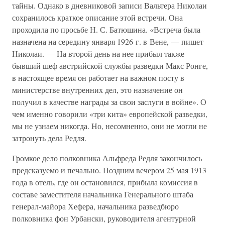
тайны. Однако в дневниковой записи Вальтера Николаи
сохранилось краткое описание этой встречи. Она
проходила по просьбе Н. С. Батюшина. «Встреча была
назначена на середину января 1926 г. в Вене, — пишет
Николаи. — На второй день на нее прибыл также
бывший шеф австрийской службы разведки Макс Ронге,
в настоящее время он работает на важном посту в
министерстве внутренних дел, это назначение он
получил в качестве награды за свои заслуги в войне». О
чем именно говорили «три кита» европейской разведки,
мы не узнаем никогда. Но, несомненно, они не могли не
затронуть дела Редля.
Громкое дело полковника Альфреда Редля закончилось
предсказуемо и печально. Поздним вечером 25 мая 1913
года в отель, где он остановился, прибыла комиссия в
составе заместителя начальника Генерального штаба
генерал-майора Хефера, начальника разведбюро
полковника фон Урбански, руководителя агентурной