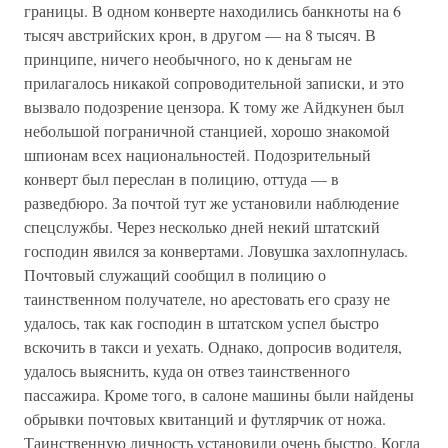
границы. В одном конверте находились банкноты на 6
тысяч австрийских крон, в другом — на 8 тысяч. В
принципе, ничего необычного, но к деньгам не
прилагалось никакой сопроводительной записки, и это
вызвало подозрение цензора. К тому же Айдкунен был
небольшой пограничной станцией, хорошо знакомой
шпионам всех национальностей. Подозрительный
конверт был переслан в полицию, оттуда — в
разведбюро. За почтой тут же установили наблюдение
спецслужбы. Через несколько дней некий штатский
господин явился за конвертами. Ловушка захлопнулась.
Почтовый служащий сообщил в полицию о
таинственном получателе, но арестовать его сразу не
удалось, так как господин в штатском успел быстро
вскочить в такси и уехать. Однако, допросив водителя,
удалось выяснить, куда он отвез таинственного
пассажира. Кроме того, в салоне машины были найдены
обрывки почтовых квитанций и футлярчик от ножа.
Таинственную личность установили очень быстро. Когда