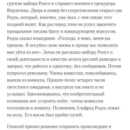
группы майора Ронге и старшего военного прокурора
Ворличека. Дверь в номер без сопротивления открыл сам
Редль, который, конечно, уже знал, с чем связан этот
поздний визит. Как раз перед этим он успел закончить
прощальные письма брату и командующему корпусом.
Редль сказал вошедшим: «Господа, я знаю, зачем вы
пришли. Я погубил свою жизнь и прошу вас позволить
мне уйти из нее». Затем он рассказал майору Ронге о
своей деятельности в качестве агента русской разведки и
заверил, что работал в одиночку, без сообщников. Потом
попросил револьвер. Члены комиссии, поколебавшись,
вышли из комнаты. Прошло более четырех часов
тягостного ожидания, а выстрела так никто и не
услышал. Заволновавшись, что изобретательный
полковник мог устроить побег, члены комиссии
поспешили в комнату. Полковник Альфред Редль лежал
на полу. Его висок был пробит пулей.
Генштаб принял решение сохранить происшедшее в