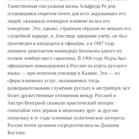
Таинственная сексуальная жизнь Альфреда Ре для,
остававшаяся секретом почти для всех окружавших его
людей, оказывала очевидное влияние на все его
поведение. Это, однако, странным образом не мешало его
служебной карьере, и, блестяще завершив учебу, он был
произведен в кандидаты в офицеры, а в 1887 году
назначен адъютантом командира батальона одного из
полков лембергского гарнизона. В 1900 году Редль был
официально командирован в Россию на курсы русского
языка — при пехотном училище в Казани. Это — из
сферы взаимных услуг, оказываемых тогда
разведывательными службами русских и австрийцев: все
более дружественные отношения между Россией и
Австро-Венгрией снижали практический интерес
генштабов этих держав к шпионажу друг за другом,
поскольку в те годы основные политические интересы
России почти целиком сосредоточились на Дальнем
Востоке.