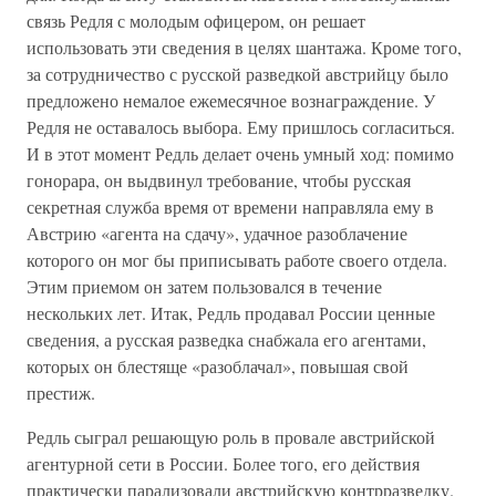
связь Редля с молодым офицером, он решает
использовать эти сведения в целях шантажа. Кроме того,
за сотрудничество с русской разведкой австрийцу было
предложено немалое ежемесячное вознаграждение. У
Редля не оставалось выбора. Ему пришлось согласиться.
И в этот момент Редль делает очень умный ход: помимо
гонорара, он выдвинул требование, чтобы русская
секретная служба время от времени направляла ему в
Австрию «агента на сдачу», удачное разоблачение
которого он мог бы приписывать работе своего отдела.
Этим приемом он затем пользовался в течение
нескольких лет. Итак, Редль продавал России ценные
сведения, а русская разведка снабжала его агентами,
которых он блестяще «разоблачал», повышая свой
престиж.
Редль сыграл решающую роль в провале австрийской
агентурной сети в России. Более того, его действия
практически парализовали австрийскую контрразведку.