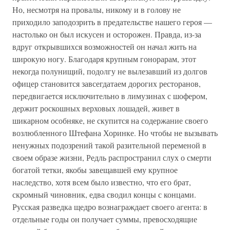
Но, несмотря на провалы, никому и в голову не
приходило заподозрить в предательстве нашего героя —
настолько он был искусен и осторожен. Правда, из-за
вдруг открывшихся возможностей он начал жить на
широкую ногу. Благодаря крупным гонорарам, этот
некогда полунищий, подолгу не вылезавший из долгов
офицер становится завсегдатаем дорогих ресторанов,
передвигается исключительно в лимузинах с шофером,
держит роскошных верховых лошадей, живет в
шикарном особняке, не скупится на содержание своего
возлюбленного Штефана Хоринке. Но чтобы не вызывать
ненужных подозрений такой разительной переменой в
своем образе жизни, Редль распространил слух о смерти
богатой тетки, якобы завещавшей ему крупное
наследство, хотя всем было известно, что его брат,
скромный чиновник, едва сводил концы с концами.
Русская разведка щедро вознаграждает своего агента: в
отдельные годы он получает суммы, превосходящие