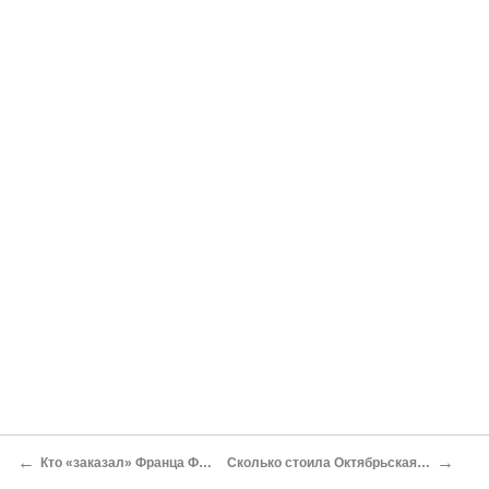
←
→
Кто «заказал» Франца Фердинанда?
Сколько стоила Октябрьская революция?