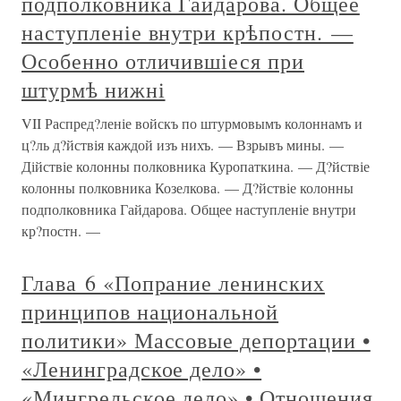
подполковника Гайдарова. Общее
наступленіе внутри крѣпостн. —
Особенно отличившіеся при
штурмѣ нижні
VII Распред?леніе войскъ по штурмовымъ колоннамъ и
ц?ль д?йствія каждой изъ нихъ. — Взрывъ мины. —
Дійствіе колонны полковника Куропаткина. — Д?йствіе
колонны полковника Козелкова. — Д?йствіе колонны
подполковника Гайдарова. Общее наступленіе внутри
кр?постн. —
Глава 6 «Попрание ленинских
принципов национальной
политики» Массовые депортации •
«Ленинградское дело» •
«Мингрельское дело» • Отношения