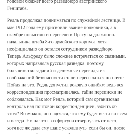
годовой бюджет всего разведбюро австрийского
Генштаба.
Редль продолжал подниматься по служебной лестнице. В
мае 1912 года ему присвоили звание полковника, а в
октябре повысили и перевели в Прагу на должность
начальника штаба 8-го армейского корпуса, хотя
неофициально он остался сотрудником разведбюро.
Теперь Альфреду было сложнее встречаться со связными,
которых направляла русская разведка, поэтому
большинство заданий и денежные переводы из
соображений безопасности стали пересылаться по почте.
Пойдя на это, Редль допустил роковую ошибку: ведь вся
корреспонденция просматривалась, тайна переписки не
соблюдалась. Как мог Редль, который сам организовал
контроль над почтовой корреспонденцией, забыть об
этом? Возможно, он надеялся, что ему будет везти во всем
и всегда. Но на этот раз фортуна отвернулась от него,
хотя все же дала ему шанс ускользнуть: если бы он, после