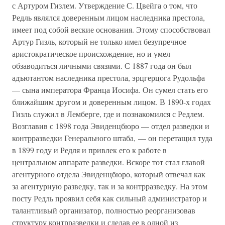
с Артуром Гизлем. Утверждение С. Цвейга о том, что
Редль являлся доверенным лицом наследника престола,
имеет под собой веские основания. Этому способствовал
Артур Гизль, который не только имел безупречное
аристократическое происхождение, но и умел
обзаводиться личными связями. С 1887 года он был
адъютантом наследника престола, эрцгерцога Рудольфа
— сына императора Франца Иосифа. Он сумел стать его
ближайшим другом и доверенным лицом. В 1890-х годах
Гизль служил в Лемберге, где и познакомился с Редлем.
Возглавив с 1898 года Эвиденцбюро — отдел разведки и
контрразведки Генерального штаба, — он перетащил туда
в 1899 году и Редля и привлек его к работе в
центральном аппарате разведки. Вскоре тот стал главой
агентурного отдела Эвиденцбюро, который отвечал как
за агентурную разведку, так и за контрразведку. На этом
посту Редль проявил себя как сильный администратор и
талантливый организатор, полностью реорганизовав
структуру контрразведки и сделав ее в одной из