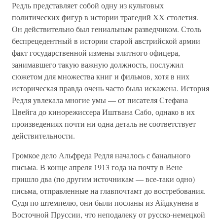
Редль представляет собой одну из культовых
политических фигур в истории трагедий XX столетия.
Он действительно был гениальным разведчиком. Столь
беспрецедентный в истории старой австрийской армии
факт государственной измены элитного офицера,
занимавшего такую важную должность, послужил
сюжетом для множества книг и фильмов, хотя в них
историческая правда очень часто была искажена. История
Редля увлекала многие умы — от писателя Стефана
Цвейга до кинорежиссера Иштвана Сабо, однако в их
произведениях почти ни одна деталь не соответствует
действительности.
Громкое дело Альфреда Редля началось с банального
письма. В конце апреля 1913 года на почту в Вене
пришло два (по другим источникам — все-таки одно)
письма, отправленные на главпочтамт до востребования.
Судя по штемпелю, они были посланы из Айдкунена в
Восточной Пруссии, что неподалеку от русско-немецкой