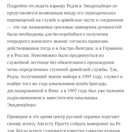
Подробно отследить карьеру Редля в Эвиденцбюро не
представляется возможным ввиду его периодических
перемещений на службу в армейские части и соединения
— эти так называемые цензовые замещения должностей
были необходимы для бесперебойного получения
очередного воинского звания: согласно правилам,
действовавшим тогда и в Австро-Венгрии, и в Германии,
и в России. Невозможно было продвинуться по
служебной лестнице без обязательного прохождения
четко определенных ступеней армейской службы. Так,
Редль, получивший звание майора в 1905 году, служил в
ноябре того же года начальником штаба бригады,
дислоцированной в Вене, а в 1907 году был уже назначен
подполковником и заместителем начальника
Эвиденцбюро.
Примерно в это время центр русской охранки поручает
своему агенту Августу Пратту собрать компромат на Ре
для. Когда агенту становится известна гомосексуальная