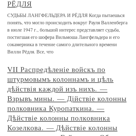
РЁДЛЯ
СУДЬБЫ ЛАНГФЕЛЬДЕРА И РЁДЛЯ Когда пытаешься
понять, что могло происходить вокруг Рауля Валленберга
в июле 1947 г., большой интерес представляет судьба,
постигшая его шофера Вильмоша Лангфельдера и его
сокамерника в течение самого длительного времени
Вилли Рёдля. Все, что
VII Распредѣленіе войскъ по
штурмовымъ колоннамъ и цѣль
дѣйствія каждой изъ нихъ. —
Взрывъ мины. — Дійствіе колонны
полковника Куропаткина. —
Дѣйствіе колонны полковника
Козелкова. — Дѣйствіе колонны