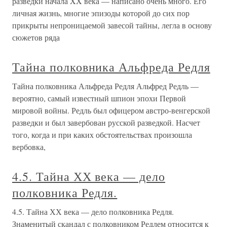
разведки начала XX века — написано очень много. Его
личная жизнь, многие эпизоды которой до сих пор
прикрыты непроницаемой завесой тайны, легла в основу
сюжетов ряда
Тайна полковника Альфреда Редля
Тайна полковника Альфреда Редля Альфред Редль —
вероятно, самый известный шпион эпохи Первой
мировой войны. Редль был офицером австро-венгерской
разведки и был завербован русской разведкой. Насчет
того, когда и при каких обстоятельствах произошла
вербовка,
4.5. Тайна ХХ века — дело
полковника Редля.
4.5. Тайна ХХ века — дело полковника Редля.
Знаменитый скандал с полковником Редлем относится к