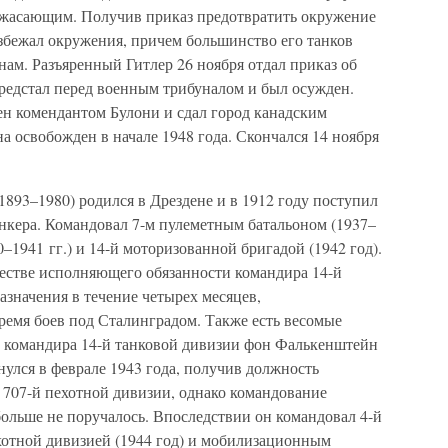
ужасающим. Получив приказ предотвратить окружение
избежал окружения, причем большинство его танков
ам. Разъяренный Гитлер 26 ноября отдал приказ об
предстал перед военным трибуналом и был осужден.
н комендантом Булони и сдал город канадским
на освобожден в начале 1948 года. Скончался 14 ноября
–1980) родился в Дрездене и в 1912 году поступил
юнкера. Командовал 7-м пулеметным батальоном (1937–
0–1941 гг.) и 14-й моторизованной бригадой (1942 год).
честве исполняющего обязанности командира 14-й
азначения в течение четырех месяцев,
ремя боев под Сталинградом. Также есть весомые
.о. командира 14-й танковой дивизии фон Фалькенштейн
нулся в феврале 1943 года, получив должность
707-й пехотной дивизии, однако командование
льше не поручалось. Впоследствии он командовал 4-й
ехотной дивизией (1944 год) и мобилизационным