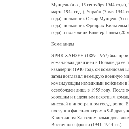
Мунцель (и.о., 15 сентября 1944 года), 
марта 1944 года), Унрайн (7 мая 1944 
года), полковник Оскар Мунцель (5 сен
года), полковник Фридрих-Вильгельм Ю
года) и полковник Вальтер Пальм (20 м
Командиры
ЭРИК ХАНЗЕН (1889–1967) был произве
командовал дивизией в Польше до ее 
кавалерии (1940 год), он командовал L
затем возглавил немецкую военную ми
командующим немецкими войсками в Ру
освобожден лишь в 1955 году. После о
хорошим и надежным пехотным команд
миссией в иностранном государстве. Ег
поступил фанен-юнкером в 9-й драгунс
Кристианом Ханзеном, командовавшим 
Восточного фронта (1941–1944 гг.).