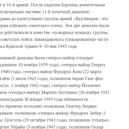
 и 16-й армий. После падения Берлина значительная
с отдельными частями 11-й пехотной дивизии)
удами до капитуляции группы армий «Курляндия», что
рам избежать советского плена. Эти две дивизии были
ни действовали в качестве «пожарных команд» группы
советских войск ликвидировать блокированные части
ись Красной Армии 9–10 мая 1945 года.
анковой дивизии были генерал-майор (генерал-
дование 10 ноября 1939 года), генерал-майор Генрих
1940 года), генерал-майор Фридрих Кюн (22 марта
Хайм (1 июля 1942 года), полковник барон Ганс фон
ти, 1 ноября 1942 года), генерал-майор Йоханнес
овник (генерал-майор) Мартин Латтманн (26 ноября 1942
алинградом. В январе 1943 года обязанности
ого времени исполнял полковник Гюнтер Людвиг.
довали: полковник (генерал-майор) Фридрих Зибер (1
с Грэссель (29 октября 1943 года), полковник (генерал-
артин Унрайн (5 ноября 1943 года), полковник Оскар