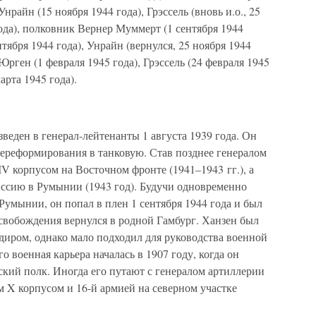
Унрайн (15 ноября 1944 года), Грэссель (вновь и.о., 25
года), полковник Вернер Муммерт (1 сентября 1944
тября 1944 года), Унрайн (вернулся, 25 ноября 1944
рген (1 февраля 1945 года), Грэссель (24 февраля 1945
арта 1945 года).
ден в генерал-лейтенанты 1 августа 1939 года. Он
переформирования в танковую. Став позднее генералом
IV корпусом на Восточном фронте (1941–1943 гг.), а
ссию в Румынии (1943 год). Будучи одновременно
мынии, он попал в плен 1 сентября 1944 года и был
свобождения вернулся в родной Гамбург. Ханзен был
иром, однако мало подходил для руководства военной
о военная карьера началась в 1907 году, когда он
кий полк. Иногда его путают с генералом артиллерии
X корпусом и 16-й армией на северном участке