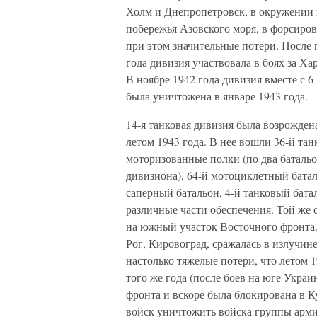
Холм и Днепропетровск, в окружении 
побережья Азовского моря, в форсиров
при этом значительные потери. После 
года дивизия участвовала в боях за Ха
В ноябре 1942 года дивизия вместе с 
была уничтожена в январе 1943 года.
14-я танковая дивизия была возрожден
летом 1943 года. В нее вошли 36-й тан
моторизованные полки (по два батальо
дивизиона), 64-й мотоциклетный батал
саперный батальон, 4-й танковый бата
различные части обеспечения. Той же о
на южный участок Восточного фронта.
Рог, Кировоград, сражалась в излучин
настолько тяжелые потери, что летом 
того же года (после боев на юге Укра
фронта и вскоре была блокирована в К
войск уничтожить войска группы арми