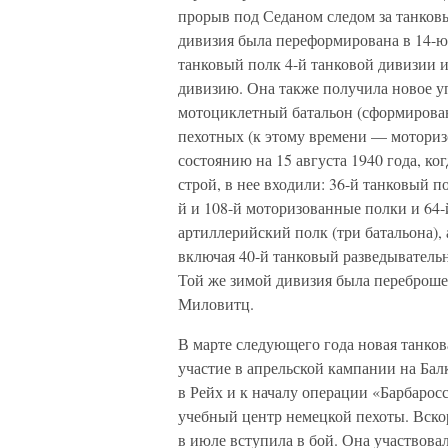
прорыв под Седаном следом за танковы
дивизия была переформирована в 14-ю
танковый полк 4-й танковой дивизии 
дивизию. Она также получила новое у
мотоциклетный батальон (сформированн
пехотных (к этому времени — моториз
состоянию на 15 августа 1940 года, ко
строй, в нее входили: 36-й танковый по
й и 108-й моторизованные полки и 64
артиллерийский полк (три батальона),
включая 40-й танковый разведывательн
Той же зимой дивизия была переброше
Миловитц.
В марте следующего года новая танко
участие в апрельской кампании на Бал
в Рейх и к началу операции «Барбаросс
учебный центр немецкой пехоты. Вскор
в июле вступила в бой. Она участвовал