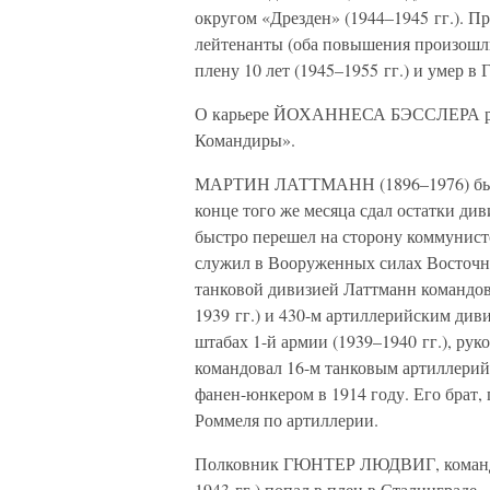
округом «Дрезден» (1944–1945 гг.). Пр
лейтенанты (оба повышения произошли
плену 10 лет (1945–1955 гг.) и умер в 
О карьере ЙОХАННЕСА БЭССЛЕРА расск
Командиры».
МАРТИН ЛАТТМАНН (1896–1976) был пр
конце того же месяца сдал остатки ди
быстро перешел на сторону коммунистов
служил в Вооруженных силах Восточно
танковой дивизией Латтманн командов
1939 гг.) и 430-м артиллерийским див
штабах 1-й армии (1939–1940 гг.), ру
командовал 16-м танковым артиллерийс
фанен-юнкером в 1914 году. Его брат,
Роммеля по артиллерии.
Полковник ГЮНТЕР ЛЮДВИГ, командир
1943 гг.) попал в плен в Сталинграде.