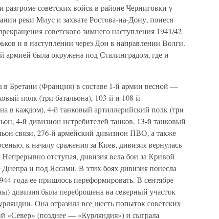
и разгроме советских войск в районе Черниговки у
ании реки Миус и захвате Ростова-на-Дону, понеся
прекращения советского зимнего наступления 1941/42
рьков и в наступлении через Дон в направлении Волги.
6-й армией была окружена под Сталинградом, где и
а в Бретани (Франция) в составе 1-й армии весной —
ковый полк (три батальона), 103-й и 108-й
на в каждом), 4-й танковый артиллерийский полк (три
ьон, 4-й дивизион истребителей танков, 13-й танковый
льон связи, 276-й армейский дивизион ПВО, а также
сенью, к началу сражения за Киев, дивизия вернулась
 Непрерывно отступая, дивизия вела бои за Кривой
е Днепра и под Яссами. В этих боях дивизия понесла
1944 года ее пришлось переформировать. В сентябре
ины) дивизия была переброшена на северный участок
урляндии. Она отразила все шесть попыток советских
й «Север» (позднее — «Курляндия») и сыграла