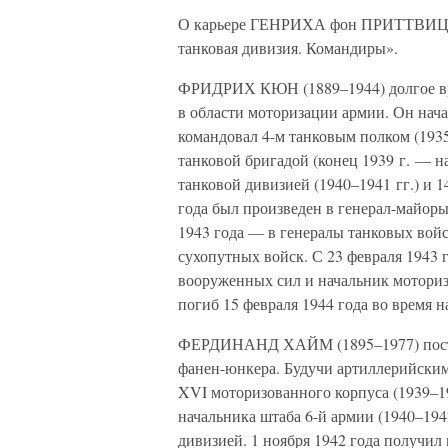
О карьере ГЕНРИХА фон ПРИТТВИЦ у
танковая дивизия. Командиры».
ФРИДРИХ КЮН (1889–1944) долгое вре
в области моторизации армии. Он нача
командовал 4-м танковым полком (1935
танковой бригадой (конец 1939 г. — нач
танковой дивизией (1940–1941 гг.) и 1
года был произведен в генерал-майоры,
1943 года — в генералы танковых войс
сухопутных войск. С 23 февраля 1943 
вооруженных сил и начальник моториз
погиб 15 февраля 1944 года во время 
ФЕРДИНАНД ХАЙМ (1895–1977) поступи
фанен-юнкера. Будучи артиллерийским
XVI моторизованного корпуса (1939–194
начальника штаба 6-й армии (1940–1942
дивизией. 1 ноября 1942 года получи