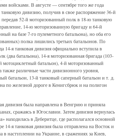
ми войсками. В августе — сентябре того же года
 танковую дивизию, получив в свое распоряжение 36-й
и передав 52-й моторизованный полк в 18-ю танковую
правление, 14-ю моторизованную бригаду и 64-й
ый на базе 7-го пулеметного батальона), но оба его
ованных) полка лишились третьих батальонов. По
гда 14-я танковая дивизия официально вступила в
лк (два батальона), 14-я моторизованная бригада (103-
-й мотоциклетный батальон), 4-й моторизованный
 а также различные части дивизионного уровня,
ый батальон, 13-й танковый саперный батальон и т. д.
на по железной дороге в Кенигсбрюк и на полигон
вая дивизия была направлена в Венгрию и приняла
канах, сражаясь в Югославии. Затем дивизия вернулась
а» находилась в Деберитце, где располагался основной
е 14-я танковая дивизия была отправлена на Восток и
а в наступлении на Украине, в сражениях за Киев,