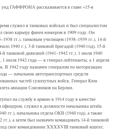
нд ГАФФРОНА рассказывается в главе «15-я
мя служил в танковых войсках и был специалистом
л свою карьеру фанен-юнкером в 1909 году. Он
–1938 гг.), танковым училищем (1938–1939 гг.), 14-й
ало 1940 г.), 3-й танковой бригадой (1940 год), 15-й
4-й танковой дивизией (1941–1942 гг.). 1 июля 1940
 1 июля 1942 года — в генерал-лейтенанты, а 1 апреля
к. В 1942 году назначен генералом по моторизации
года — начальник автотранспортных средств
ованных частей сухопутных войск. Генерал Кюн
налета авиации Союзников на Берлин.
л на службу в армию в 1914 году в качестве
 офицером, служил в должности начальника штаба
0 гг.), начальника отдела ОКВ (1940 год), а также
 гг.), а затем был назначен командовать 14-й танковой
л под свое командование XXXXVIII танковый корпус.