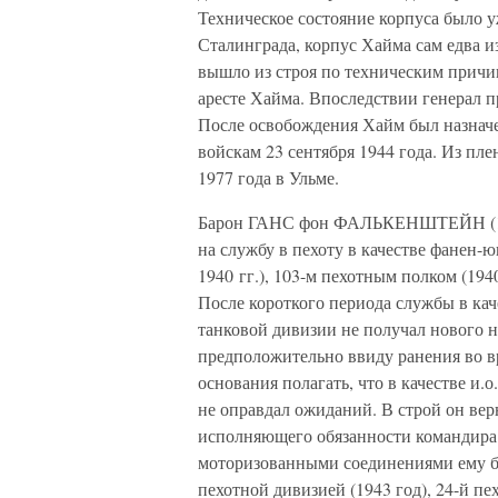
Техническое состояние корпуса было 
Сталинграда, корпус Хайма сам едва 
вышло из строя по техническим причин
аресте Хайма. Впоследствии генерал 
После освобождения Хайм был назначе
войскам 23 сентября 1944 года. Из пле
1977 года в Ульме.
Барон ГАНС фон ФАЛЬКЕНШТЕЙН (1893
на службу в пехоту в качестве фанен-
1940 гг.), 103-м пехотным полком (194
После короткого периода службы в ка
танковой дивизии не получал нового н
предположительно ввиду ранения во в
основания полагать, что в качестве и
не оправдал ожиданий. В строй он вер
исполняющего обязанности командира 
моторизованными соединениями ему бо
пехотной дивизией (1943 год), 24-й п