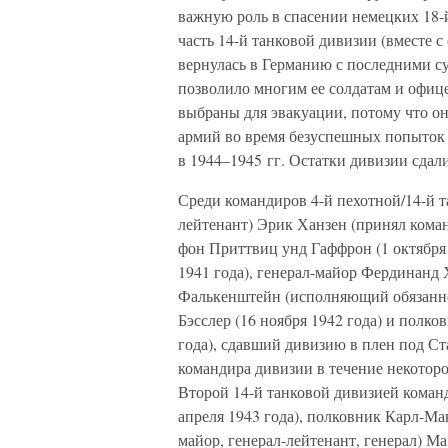
важную роль в спасении немецких 18-й
часть 14-й танковой дивизии (вместе 
вернулась в Германию с последними с
позволило многим ее солдатам и офице
выбраны для эвакуации, потому что о
армий во время безуспешных попыток 
в 1944–1945 гг. Остатки дивизии сдал
Среди командиров 4-й пехотной/14-й т
лейтенант) Эрик Ханзен (принял коман
фон Приттвиц унд Гаффрон (1 октября 
1941 года), генерал-майор Фердинанд 
Фалькенштейн (исполняющий обязаннос
Бэсслер (16 ноября 1942 года) и полк
года), сдавший дивизию в плен под Ст
командира дивизии в течение некотор
Второй 14-й танковой дивизией коман
апреля 1943 года), полковник Карл-Мак
майор, генерал-лейтенант, генерал) М