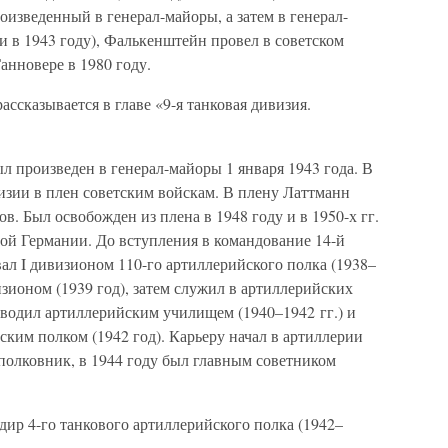
оизведенный в генерал-майоры, а затем в генерал-
 в 1943 году), Фалькенштейн провел в советском
Ганновере в 1980 году.
азывается в главе «9-я танковая дивизия.
оизведен в генерал-майоры 1 января 1943 года. В
визии в плен советским войскам. В плену Латтманн
. Был освобожден из плена в 1948 году и в 1950-х гг.
й Германии. До вступления в командование 14-й
ал I дивизионом 110-го артиллерийского полка (1938–
изионом (1939 год), затем служил в артиллерийских
ководил артиллерийским училищем (1940–1942 гг.) и
ким полком (1942 год). Карьеру начал в артиллерии
 полковник, в 1944 году был главным советником
 4-го танкового артиллерийского полка (1942–