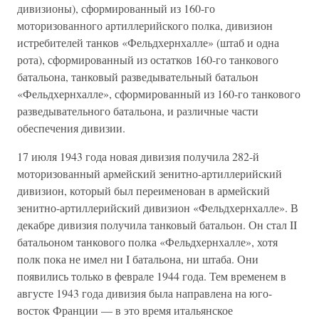
дивизионы), сформированный из 160-го
моторизованного артиллерийского полка, дивизион
истребителей танков «Фельдхернхалле» (штаб и одна
рота), сформированный из остатков 160-го танкового
батальона, танковый разведывательный батальон
«Фельдхернхалле», сформированный из 160-го танкового
разведывательного батальона, и различные части
обеспечения дивизии.
17 июля 1943 года новая дивизия получила 282-й
моторизованный армейский зенитно-артиллерийский
дивизион, который был переименован в армейский
зенитно-артиллерийский дивизион «Фельдхернхалле». В
декабре дивизия получила танковый батальон. Он стал II
батальоном танкового полка «Фельдхернхалле», хотя
полк пока не имел ни I батальона, ни штаба. Они
появились только в феврале 1944 года. Тем временем в
августе 1943 года дивизия была направлена на юго-
восток Франции — в это время итальянское