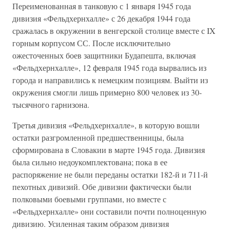
Переименованная в танковую с 1 января 1945 года
дивизия «Фельдхернхалле» с 26 декабря 1944 года
сражалась в окружении в венгерской столице вместе с IX
горным корпусом СС. После исключительно
ожесточенных боев защитники Будапешта, включая
«Фельдхернхалле», 12 февраля 1945 года вырвались из
города и направились к немецким позициям. Выйти из
окружения смогли лишь примерно 800 человек из 30-
тысячного гарнизона.
Третья дивизия «Фельдхернхалле», в которую вошли
остатки разгромленной предшественницы, была
сформирована в Словакии в марте 1945 года. Дивизия
была сильно недоукомплектована; пока в ее
распоряжение не были переданы остатки 182-й и 711-й
пехотных дивизий. Обе дивизии фактически были
полковыми боевыми группами, но вместе с
«Фельдхернхалле» они составили почти полноценную
дивизию. Усиленная таким образом дивизия