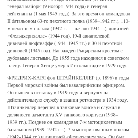
генерал-майоры (9 ноября 1944 года) и генерал-
лейтенанты (1 мая 1945 года). За это время он командовал
II батальоном 63-го пехотного полка (1939–1942 гг.), 110-
м пехотным полком (1942 г. — начало 1944 г.), дивизией
«Фельдхернхалле» (1944 год), 19-й авиаполевой
дивизией люфтваффе (1944–1945 гг.) и 30-й пехотной
дивизией (1945 год). Награжден Рыцарским крестом с
дубовыми листьями. До 1955 года находился в советском
плену. Генерал Хенце умер в Ингольштадте в 1979 году.
ФРИДРИХ-КАРЛ фон ШТАЙНКЕЛЛЕР (р. 1896) в годы
Первой мировой войны был кавалерийским офицером.
Он вышел в отставку в 1919 году и вернулся на
действительную службу в звании ротмистра в 1934 году.
Штайнкеллер перешел в танковые войска и служил в
должности адъютанта XV танкового корпуса (1938–
1939 гг.). Позднее он командовал 7-м мотоциклетным
батальоном (1939–1942 гг.), 7-м моторизованным полком
(1942–1944 гг.) и дивизией «Фельдхернхалле». Он был