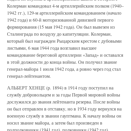
Колерман командовал 4-м артиллерийским полком (1940–
1942 гг.), 129-м артиллерийским командованием (начало
1942 года) и 60-й моторизованной дивизией первого
формирования (15 мая 1942 года). Он был вывезен из
Сталинграда по воздуху до капитуляции. Колерман,
который был награжден Рыцарским крестом с дубовыми
листьями, 6 мая 1944 года возглавил высшее
командование береговой артиллерии «Запад» и оставался
в этой должности до конца войны. Он получил звание
генерал-майора 1 июля 1942 года, а ровно через год стал
генерал-лейтенантом.
АЛЬБЕРТ ХЕНЦЕ (р. 1894) в 1914 году поступил на
службу добровольцем и за годы Первой мировой войны
дослужился до звания лейтенанта резерва. После войны
он был отправлен в отставку, но в 1934 году вернулся на
военную службу в звании гауптмана. К началу войны он
носил звание майора, а затем был произведен в
подполковники (1941 год), полковники (1942 год),