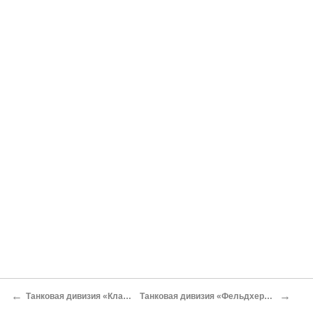
←
→
Танковая дивизия «Клаузевиц»
Танковая дивизия «Фельдхернхалле 2»