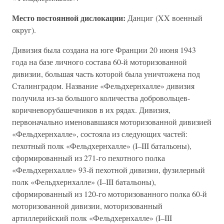
Место постоянной дислокации:
Данциг (XX военный
округ).
Дивизия была создана на юге Франции 20 июня 1943
года на базе личного состава 60-й моторизованной
дивизии, большая часть которой была уничтожена под
Сталинградом. Название «Фельдхернхалле» дивизия
получила из-за большого количества добровольцев-
коричневорубашечников в их рядах. Дивизия,
первоначально именовавшаяся моторизованной дивизией
«Фельдхернхалле», состояла из следующих частей:
пехотный полк «Фельдхернхалле» (I–III батальоны),
сформированный из 271-го пехотного полка
«Фельдхернхалле» 93-й пехотной дивизии, фузилерный
полк «Фельдхернхалле» (I–III батальоны),
сформированный из 120-го моторизованного полка 60-й
моторизованной дивизии, моторизованный
артиллерийский полк «Фельдхернхалле» (I–III