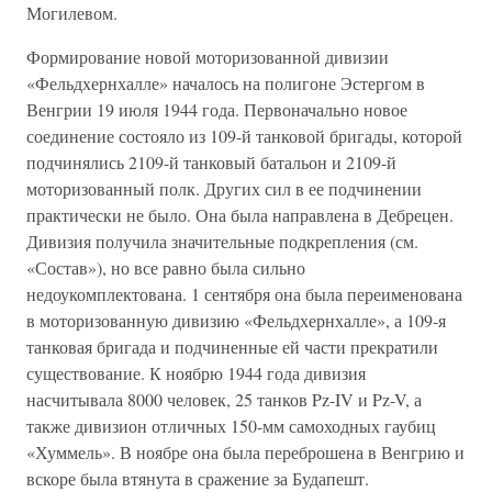
Могилевом.
Формирование новой моторизованной дивизии
«Фельдхернхалле» началось на полигоне Эстергом в
Венгрии 19 июля 1944 года. Первоначально новое
соединение состояло из 109-й танковой бригады, которой
подчинялись 2109-й танковый батальон и 2109-й
моторизованный полк. Других сил в ее подчинении
практически не было. Она была направлена в Дебрецен.
Дивизия получила значительные подкрепления (см.
«Состав»), но все равно была сильно
недоукомплектована. 1 сентября она была переименована
в моторизованную дивизию «Фельдхернхалле», а 109-я
танковая бригада и подчиненные ей части прекратили
существование. К ноябрю 1944 года дивизия
насчитывала 8000 человек, 25 танков Pz-IV и Pz-V, а
также дивизион отличных 150-мм самоходных гаубиц
«Хуммель». В ноябре она была переброшена в Венгрию и
вскоре была втянута в сражение за Будапешт.