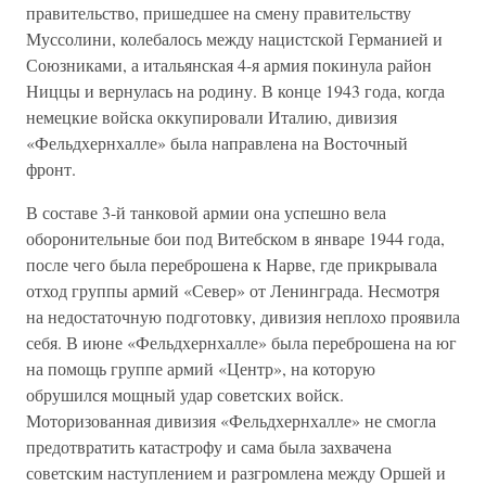
правительство, пришедшее на смену правительству
Муссолини, колебалось между нацистской Германией и
Союзниками, а итальянская 4-я армия покинула район
Ниццы и вернулась на родину. В конце 1943 года, когда
немецкие войска оккупировали Италию, дивизия
«Фельдхернхалле» была направлена на Восточный
фронт.
В составе 3-й танковой армии она успешно вела
оборонительные бои под Витебском в январе 1944 года,
после чего была переброшена к Нарве, где прикрывала
отход группы армий «Север» от Ленинграда. Несмотря
на недостаточную подготовку, дивизия неплохо проявила
себя. В июне «Фельдхернхалле» была переброшена на юг
на помощь группе армий «Центр», на которую
обрушился мощный удар советских войск.
Моторизованная дивизия «Фельдхернхалле» не смогла
предотвратить катастрофу и сама была захвачена
советским наступлением и разгромлена между Оршей и