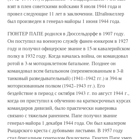
взят в плен советскими войсками 8 июля 1944 года и
провел следующие 11 лет в заключении. Штайнкеллер
был произведен в генерал-майоры 1 июня 1944 года.
ГЮНТЕР ПАПЕ родился в Дюссельдорфе в 1907 году.
Он поступил на военную службу фанен-юнкером в 1927
году и получил офицерское звание в 15-м кавалерийском
полку в 1932 году. Когда началась война, он командовал
ротой в 3-м мотоциклетном батальоне. Позднее он
командовал всем батальоном (переименованным в 3-й
танковый разведывательный) (1941–1942 гг.) и 394-м
моторизованным полком (1942–1943 гг.). Его
бездействие в период с октября 1943 г. по август 1944 г.,
когда он приступил к обучению на краткосрочных курсах
командиров дивизий, было практически наверняка
связано с тяжелым ранением. Папе получил звание
генерал-майора 1 декабря 1944 года. Он был кавалером
Рыцарского креста с дубовыми листьями. В 1957 году
стал бригадным генералом бундесвера. Гюнтер Папе умер