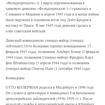
«Фельдхернхалле» (с 1 марта переименованная в
танковую дивизию «Фельдхернхалле 1») сражалась в
Словакии и Моравии в апреле 1945 года и в конце войны
была окружена в огромном котле под Дойч-Бродом к
востоку от Праги. В мае 1945 года дивизия сдалась в
плен советским войскам.
Дивизией командовали: генерал-майор (генерал-
лейтенант) Отто Колерман (принял командование 17
февраля 1943 года), полковник Альберт Хенце (2 февраля
1944 года), полковник (генерал-майор) Фридрих-Карл
фон Штайнкеллер (3 апреля 1944 года) и полковник
(генерал-майор) Гюнтер Папе (1 сентября 1944 года).
Командиры
ОТТО KOЛEPMAH родился в Магдебурге в 1896 году.
Он служил в артиллерии и командовал 5-м батальоном
артиллерийских наблюдателей (1936–1939 гг.). После
недолгой службы в артиллерийской школе в Ютербоге