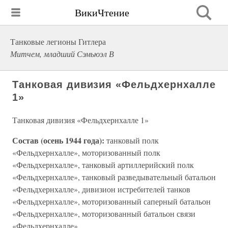
ВикиЧтение
Танковые легионы Гитлера
Митчем, младший Сэмьюэл В
Танковая дивизия «Фельдхернхалле
1»
Танковая дивизия «Фельдхернхалле 1»
Состав (осень 1944 года):
танковый полк
«Фельдхернхалле», моторизованный полк
«Фельдхернхалле», танковый артиллерийский полк
«Фельдхернхалле», танковый разведывательный батальон
«Фельдхернхалле», дивизион истребителей танков
«Фельдхернхалле», моторизованный саперный батальон
«Фельдхернхалле», моторизованный батальон связи
«Фельдхернхалле».