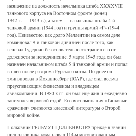
назначение на должность начальника штаба XXXXVIII
танкового корпуса на Восточном фронте (конец
1942 г. — 1943 г.), а затем — начальника штаба 4-й
танковой армии (1944 год) и группы армий «Г» (1944
год). Неизвестно, как долго Меллентин на самом деле
командовал 9-й танковой дивизией после того, как
генерал Гудериан безосновательно отстранил его от
должности за неподчинение. 5 марта 1945 года он был
назначен начальником штаба 5-й танковой армии и попал
в плен после разгрома Рурского котла. Позднее он
эмигрировал в Йоханнесбург (ЮАР), где стал весьма
преуспевающим бизнесменом и владельцем
авиакомпании. В 1980-х гг. он был еще жив и ежедневно
занимался верховой ездой. Его воспоминания «Танковые
сражения» считаются классикой литературы о Второй
мировой войне.
Полковник ГЕЛЬМУТ ЦОЛЛЕНКОПФ прежде в звании
подполковника командовал 114-м моторизованным