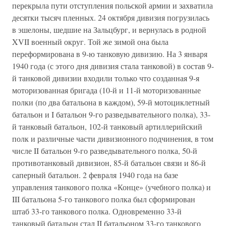
перекрыла пути отступления польской армии и захватила
десятки тысяч пленных. 24 октября дивизия погрузилась
в эшелоны, шедшие на Зальцбург, и вернулась в родной
XVII военный округ. Той же зимой она была
переформирована в 9-ю танковую дивизию. На 3 января
1940 года (с этого дня дивизия стала танковой) в состав 9-
й танковой дивизии входили только что созданная 9-я
моторизованная бригада (10-й и 11-й моторизованные
полки (по два батальона в каждом), 59-й мотоциклетный
батальон и I батальон 9-го разведывательного полка), 33-
й танковый батальон, 102-й танковый артиллерийский
полк и различные части дивизионного подчинения, в том
числе II батальон 9-го разведывательного полка, 50-й
противотанковый дивизион, 85-й батальон связи и 86-й
саперный батальон. 2 февраля 1940 года на базе
управления танкового полка «Конце» (учебного полка) и
III батальона 5-го танкового полка был сформирован
штаб 33-го танкового полка. Одновременно 33-й
танковый батальон стал II батальоном 33-го танкового