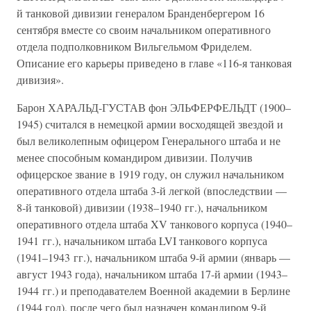
й танковой дивизии генералом Бранденбергером 16
сентября вместе со своим начальником оперативного
отдела подполковником Вильгельмом Фриделем.
Описание его карьеры приведено в главе «116-я танковая
дивизия».
Барон ХАРАЛЬД-ГУСТАВ фон ЭЛЬФЕРФЕЛЬДТ (1900–
1945) считался в немецкой армии восходящей звездой и
был великолепным офицером Генерального штаба и не
менее способным командиром дивизии. Получив
офицерское звание в 1919 году, он служил начальником
оперативного отдела штаба 3-й легкой (впоследствии —
8-й танковой) дивизии (1938–1940 гг.), начальником
оперативного отдела штаба XV танкового корпуса (1940–
1941 гг.), начальником штаба LVI танкового корпуса
(1941–1943 гг.), начальником штаба 9-й армии (январь —
август 1943 года), начальником штаба 17-й армии (1943–
1944 гг.) и преподавателем Военной академии в Берлине
(1944 год), после чего был назначен командиром 9-й