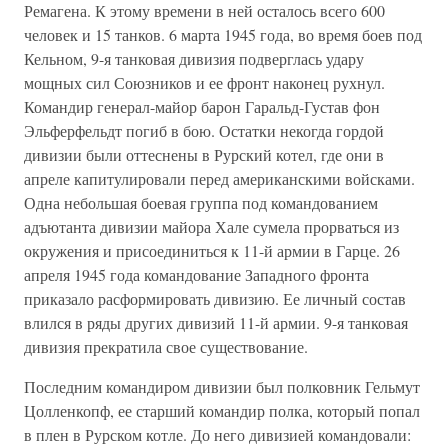
Ремагена. К этому времени в ней осталось всего 600
человек и 15 танков. 6 марта 1945 года, во время боев под
Кельном, 9-я танковая дивизия подверглась удару
мощных сил Союзников и ее фронт наконец рухнул.
Командир генерал-майор барон Гаральд-Густав фон
Эльферфельдт погиб в бою. Остатки некогда гордой
дивизии были оттеснены в Рурский котел, где они в
апреле капитулировали перед американскими войсками.
Одна небольшая боевая группа под командованием
адъютанта дивизии майора Хале сумела прорваться из
окружения и присоединиться к 11-й армии в Гарце. 26
апреля 1945 года командование Западного фронта
приказало расформировать дивизию. Ее личный состав
влился в ряды других дивизий 11-й армии. 9-я танковая
дивизия прекратила свое существование.
Последним командиром дивизии был полковник Гельмут
Цолленкопф, ее старший командир полка, который попал
в плен в Рурском котле. До него дивизией командовали: