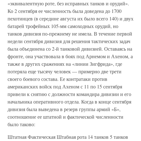
«эквивалентную роте, без исправных танков и орудий».
Ко 2 сентября ее численность была доведена до 1700
пехотинцев (в середине августа их было всего 140) и двух
батарей трофейных 105-мм самоходных орудий, но
танков дивизия по-прежнему не имела. В течение первой
недели сентября дивизия для решения тактических задач
была объединена со 2-й танковой дивизией. Оставаясь на
фронте, она участвовала в боях под Арнемом и Ахеном, а
также в других сражениях на «линии Зигфрида», где
потеряла еще тысячу человек — примерно две трети
своего боевого состава. Ее контратаки против
американских войск под Ахеном с 11 по 15 сентября
привели к снятию с должности командира дивизии и его
начальника оперативного отдела. Когда в конце сентября
дивизия была выведена в резерв группы армий «Б»,
соотношение ее штатной и фактической численности
было таково:
Штатная Фактическая Штабная рота 14 танков 5 танков