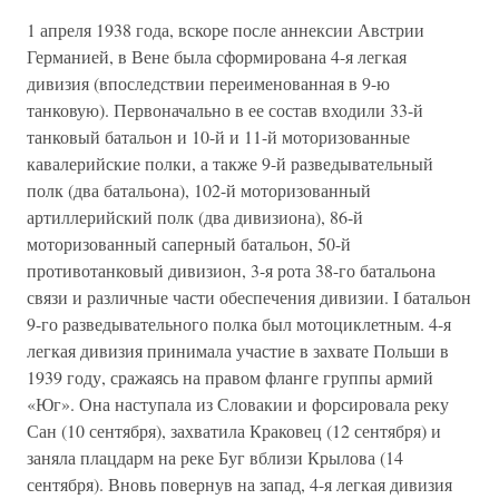
1 апреля 1938 года, вскоре после аннексии Австрии
Германией, в Вене была сформирована 4-я легкая
дивизия (впоследствии переименованная в 9-ю
танковую). Первоначально в ее состав входили 33-й
танковый батальон и 10-й и 11-й моторизованные
кавалерийские полки, а также 9-й разведывательный
полк (два батальона), 102-й моторизованный
артиллерийский полк (два дивизиона), 86-й
моторизованный саперный батальон, 50-й
противотанковый дивизион, 3-я рота 38-го батальона
связи и различные части обеспечения дивизии. I батальон
9-го разведывательного полка был мотоциклетным. 4-я
легкая дивизия принимала участие в захвате Польши в
1939 году, сражаясь на правом фланге группы армий
«Юг». Она наступала из Словакии и форсировала реку
Сан (10 сентября), захватила Краковец (12 сентября) и
заняла плацдарм на реке Буг вблизи Крылова (14
сентября). Вновь повернув на запад, 4-я легкая дивизия