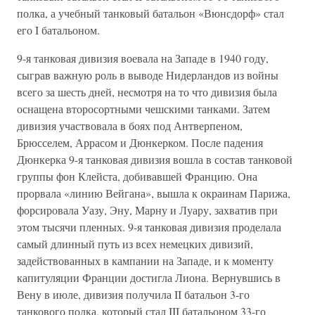
полка, а учебный танковый батальон «Вюнсдорф» стал
его I батальоном.
9-я танковая дивизия воевала на Западе в 1940 году,
сыграв важную роль в выводе Нидерландов из войны
всего за шесть дней, несмотря на то что дивизия была
оснащена второсортными чешскими танками. Затем
дивизия участвовала в боях под Антверпеном,
Брюсселем, Аррасом и Дюнкерком. После падения
Дюнкерка 9-я танковая дивизия вошла в состав танковой
группы фон Клейста, добивавшей Францию. Она
прорвала «линию Вейгана», вышла к окраинам Парижа,
форсировала Уазу, Эну, Марну и Луару, захватив при
этом тысячи пленных. 9-я танковая дивизия проделала
самый длинный путь из всех немецких дивизий,
задействованных в кампании на Западе, и к моменту
капитуляции Франции достигла Лиона. Вернувшись в
Вену в июле, дивизия получила II батальон 3-го
танкового полка, который стал III батальоном 33-го