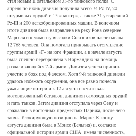
стал новым II батальоном 33-го танкового полка. С
апреля по июнь дивизия получила всего 74 Pz-IV, 20
штурмовых орудий и 15 «пантер», а также 31 устаревший
Pz-III и 200 легкобронированных машин. В конечном
итоге дивизия была направлена на реку Рона севернее
Марселя и к моменту высадки Союзников насчитывала
12 768 человек. Она помогала прикрывать отступление
группы армий «Г» на юге Франции, а в начале августа
была спешно переброшена в Нормандию на помощь
разваливающейся 7-й армии. Дивизия успела принять
участие в боях под Фалезом. Хотя 9-й танковой дивизии
удалось избежать окружения, она все равно понесла
ужасающие потери и к 12 августа насчитывала
моторизованный батальон, дивизион самоходных орудий
и пять танков. Затем дивизия отступала через Сену и
сражалась в восточных предместьях Парижа, после чего
заняла блокирующую позицию на Марне. К концу
августа дивизия была в Монсе (Бельгия) и, согласно
официальной истории армии США, имела численность,