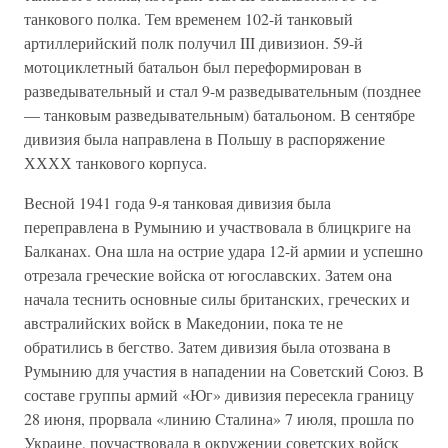
танкового полка. Тем временем 102-й танковый
артиллерийский полк получил III дивизион. 59-й
мотоциклетный батальон был переформирован в
разведывательный и стал 9-м разведывательным (позднее
— танковым разведывательным) батальоном. В сентябре
дивизия была направлена в Польшу в распоряжение
ХХХХ танкового корпуса.
Весной 1941 года 9-я танковая дивизия была
переправлена в Румынию и участвовала в блицкриге на
Балканах. Она шла на острие удара 12-й армии и успешно
отрезала греческие войска от югославских. Затем она
начала теснить основные силы британских, греческих и
австралийских войск в Македонии, пока те не
обратились в бегство. Затем дивизия была отозвана в
Румынию для участия в нападении на Советский Союз. В
составе группы армий «Юг» дивизия пересекла границу
28 июня, прорвала «линию Сталина» 7 июля, прошла по
Украине, поучаствовала в окружении советских войск