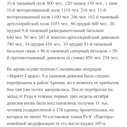
33-й танковый полк 800 чел., 120 танков 150 чел., 1 танк
10-й моторизованный полк 1110 чел. 216 чел. 11-й
моторизованный полк 1100 чел. 246 чел. 102-й танковый
артиллерийский полк 1055 чел., 86 орудий 600 чел., 20
орудий 9-й танковый разведывательный батальон
640 чел. 50 чел. 287-й зенитно-артиллерийский дивизион
780 чел., 24 орудия 430 чел., 10 орудий 81-й танковый
батальон связи + 86-й танковый саперный батальон + 50-
й противотанковый дивизион (в сумме) 850 чел. 234 чел.
Во время осуществления Союзниками операции
«Маркет-Гарден» 9-я танковая дивизия была спешно
переброшена в район Арнема, но к моменту ее прибытия
бои там уже почти завершились. После переброски на
запад от Рура в течение первых трех недель октября
дивизия вновь была восстановлена, получив 11 тыс.
человек подкреплений и 178 единиц бронетехники, из
которых не менее 50 составляли танки Pz-V «Пантера»
новейшей модификации (в это число входит 105-я