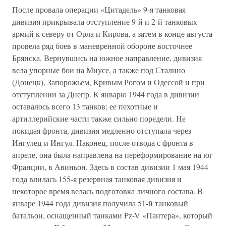
После провала операции «Цитадель» 9-я танковая
дивизия прикрывала отступление 9-й и 2-й танковых
армий к северу от Орла и Кирова, а затем в конце августа
провела ряд боев в маневренной обороне восточнее
Брянска. Вернувшись на южное направление, дивизия
вела упорные бои на Миусе, а также под Сталино
(Донецк), Запорожьем, Кривым Рогом и Одессой и при
отступлении за Днепр. К январю 1944 года в дивизии
оставалось всего 13 танков; ее пехотные и
артиллерийские части также сильно поредели. Не
покидая фронта, дивизия медленно отступала через
Ингулец и Ингул. Наконец, после отвода с фронта в
апреле, она была направлена на переформирование на юг
Франции, в Авиньон. Здесь в состав дивизии 1 мая 1944
года влилась 155-я резервная танковая дивизия и
некоторое время велась подготовка личного состава. В
январе 1944 года дивизия получила 51-й танковый
батальон, оснащенный танками Pz-V «Пантера», который