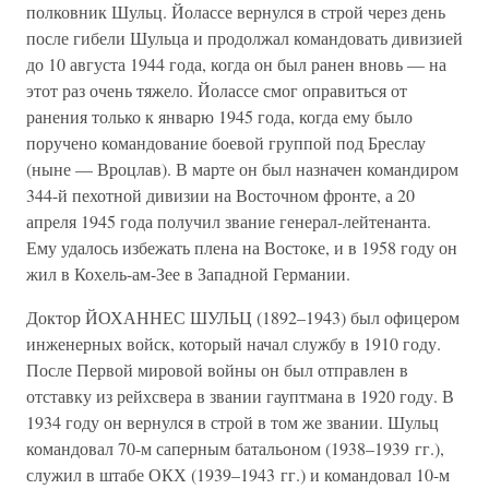
полковник Шульц. Йолассе вернулся в строй через день
после гибели Шульца и продолжал командовать дивизией
до 10 августа 1944 года, когда он был ранен вновь — на
этот раз очень тяжело. Йолассе смог оправиться от
ранения только к январю 1945 года, когда ему было
поручено командование боевой группой под Бреслау
(ныне — Вроцлав). В марте он был назначен командиром
344-й пехотной дивизии на Восточном фронте, а 20
апреля 1945 года получил звание генерал-лейтенанта.
Ему удалось избежать плена на Востоке, и в 1958 году он
жил в Кохель-ам-Зее в Западной Германии.
Доктор ЙОХАННЕС ШУЛЬЦ (1892–1943) был офицером
инженерных войск, который начал службу в 1910 году.
После Первой мировой войны он был отправлен в
отставку из рейхсвера в звании гауптмана в 1920 году. В
1934 году он вернулся в строй в том же звании. Шульц
командовал 70-м саперным батальоном (1938–1939 гг.),
служил в штабе ОКХ (1939–1943 гг.) и командовал 10-м