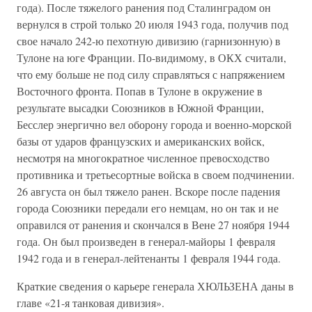
года). После тяжелого ранения под Сталинградом он
вернулся в строй только 20 июля 1943 года, получив под
свое начало 242-ю пехотную дивизию (гарнизонную) в
Тулоне на юге Франции. По-видимому, в ОКХ считали,
что ему больше не под силу справляться с напряжением
Восточного фронта. Попав в Тулоне в окружение в
результате высадки Союзников в Южной Франции,
Бесслер энергично вел оборону города и военно-морской
базы от ударов французских и американских войск,
несмотря на многократное численное превосходство
противника и третьесортные войска в своем подчинении.
26 августа он был тяжело ранен. Вскоре после падения
города Союзники передали его немцам, но он так и не
оправился от ранения и скончался в Вене 27 ноября 1944
года. Он был произведен в генерал-майоры 1 февраля
1942 года и в генерал-лейтенанты 1 февраля 1944 года.
Краткие сведения о карьере генерала ХЮЛЬЗЕНА даны в
главе «21-я танковая дивизия».