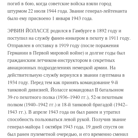
погиб в бою, когда советские войска взяли город
штурмом 22 июля 1944 года. Звание генерал-лейтенанта
было ему присвоено 1 января 1943 года.
ЭРВИН ЙОЛАССЕ родился в Гамбурге в 1892 году и
поступил на службу фанен-юнкером в пехоту в 1911 году.
Отправлен в отставку в 1919 году (после поражения
Германии в Первой мировой войне) и долгие годы был
гражданским летчиком-инструктором в секретных
авиационных подразделениях немецкой армии. На
действительную службу вернулся в звании гауптмана в
1934 году. Перед тем как принять командование 9-й
танковой дивизией, Йолассе командовал II батальоном
39-го пехотного полка (1936–1940 гг.), 52-м пехотным
полком (1940–1942 гг.) и 18-й танковой бригадой (1942–
1943 гг.). В апреле 1943 года он был ранен и утратил
способность пользоваться левой рукой. Получив звание
генерал-майора 1 октября 1943 года, 19 дней спустя он
был ранен пулеметной очередью, и его временно сменил