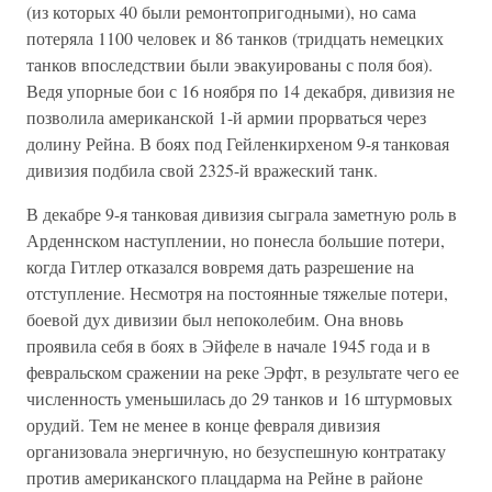
(из которых 40 были ремонтопригодными), но сама
потеряла 1100 человек и 86 танков (тридцать немецких
танков впоследствии были эвакуированы с поля боя).
Ведя упорные бои с 16 ноября по 14 декабря, дивизия не
позволила американской 1-й армии прорваться через
долину Рейна. В боях под Гейленкирхеном 9-я танковая
дивизия подбила свой 2325-й вражеский танк.
В декабре 9-я танковая дивизия сыграла заметную роль в
Арденнском наступлении, но понесла большие потери,
когда Гитлер отказался вовремя дать разрешение на
отступление. Несмотря на постоянные тяжелые потери,
боевой дух дивизии был непоколебим. Она вновь
проявила себя в боях в Эйфеле в начале 1945 года и в
февральском сражении на реке Эрфт, в результате чего ее
численность уменьшилась до 29 танков и 16 штурмовых
орудий. Тем не менее в конце февраля дивизия
организовала энергичную, но безуспешную контратаку
против американского плацдарма на Рейне в районе