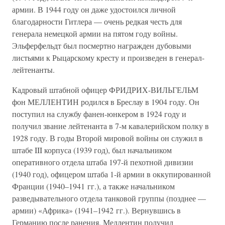
армии. В 1944 году он даже удостоился личной
благодарности Гитлера — очень редкая честь для
генерала немецкой армии на пятом году войны.
Эльферфельдт был посмертно награжден дубовыми
листьями к Рыцарскому кресту и произведен в генерал-
лейтенанты.
Кадровый штабной офицер ФРИДРИХ-ВИЛЬГЕЛЬМ
фон МЕЛЛЕНТИН родился в Бреслау в 1904 году. Он
поступил на службу фанен-юнкером в 1924 году и
получил звание лейтенанта в 7-м кавалерийском полку в
1928 году. В годы Второй мировой войны он служил в
штабе III корпуса (1939 год), был начальником
оперативного отдела штаба 197-й пехотной дивизии
(1940 год), офицером штаба 1-й армии в оккупированной
Франции (1940–1941 гг.), а также начальником
разведывательного отдела танковой группы (позднее —
армии) «Африка» (1941–1942 гг.). Вернувшись в
Германию после ранения, Меллентин получил