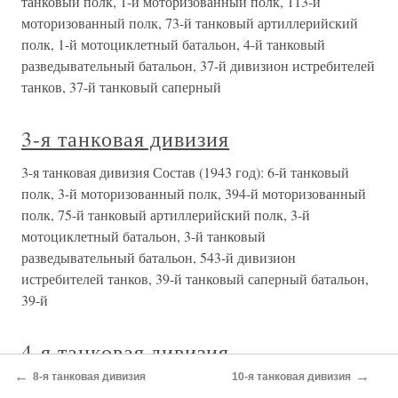
15-я танковая дивизия Состав: 8-й танковый полк, 115-й
моторизованный полк, 33-й танковый артиллерийский
полк, 33-й танковый разведывательный батальон, 33-й
дивизион истребителей танков, 33-й танковый саперный
батальон, 33-й танковый батальон связи.Место
постоянной дислокации:
16-я танковая дивизия
16-я танковая дивизия Состав: 2-й танковый полк, 64-й
моторизованный полк, 79-й моторизованный полк, 16-й
танковый артиллерийский полк, 16-й мотоциклетный
батальон, 16-й танковый разведывательный батальон, 16-
й дивизион истребителей танков, 16-й танковый
саперный батальон, 16-й
17-я танковая дивизия
←
→
8-я танковая дивизия
10-я танковая дивизия