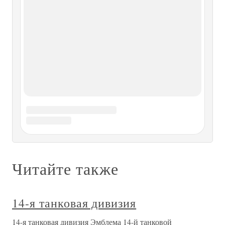
5-я танковая дивизия
5-я танковая дивизия Состав (1943 год): 31-й танковый
полк, 13-й моторизованный полк, 14-й моторизованный
полк, 116-й танковый артиллерийский полк, 55-й
мотоциклетный батальон, 8-й танковый
разведывательный батальон, 53-й дивизион истребителей
танков, 89-й танковый саперный батальон,
12-я танковая дивизия
12-я танковая дивизия Состав: 29-й танковый полк, 5-й
моторизованный полк, 25-й моторизованный полк, 2-й
танковый артиллерийский полк, 12-й танковый
разведывательный батальон, 508-й дивизион
истребителей танков, 32-й танковый саперный батальон,
2-й танковый батальон связи.Место
13-я танковая дивизия