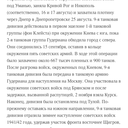
под Уманью, заняла Кривой Рог и Никополь
(соответственно, 16 и 17 августа) и захватила плотину
через Днепр в Днепропетровске 25 августа. 9-я танковая
дивизия действовала в первом эшелоне 1-й танковой
группы (фон Клейста) при окружении Киева с юга, пока
2-я танковая группа Гудериана обходила город с севера.
Они соединились 15 сентября, оставив в кольце
окружения пять советских армий. В ходе этой операции
было захвачено около 667 тысяч пленных и 900 танков.
После разгрома войск, окруженных под Киевом, 9-я
танковая дивизия была передана в танковую армию
Гудериана для наступления на Москву. Она участвовала в
окружении советских войск под Брянском и после
задержки, вызванной распутицей, 2 ноября взяла Курск.
Наконец, дивизия была остановлена под Тулой. По-
прежнему оставаясь на южном направлении, 9-я танковая
дивизия отразила зимнее наступление советских войск
1941/42 года, удержав участок фронта восточнее Щигров,