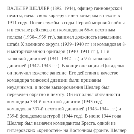
ВАЛЬТЕР ШЕЛЛЕР (1892–1944), офицер ганноверской
пехоты, начал свою карьеру фанен-юнкером в пехоте в
1911 году. После службы в годы Первой мировой войны
и в составе рейхсвера он командовал 66-м пехотным
полком (1938–1939 гг.), занимал должность начальника
штаба X военного округа (1939–1940 гг.) и командовал 8-
й моторизованной бригадой (1940–1941 гг.), 11-й
танковой дивизией (1941–1942 гг.) и 9-й танковой
дивизией (1942–1943 гг.). В конце операции «Цитадель»
он получил тяжелое ранение. Его действия в качестве
командира танковой дивизии были признаны
неудачными, и после выздоровления Шеллер был
переведен обратно в пехоту. Он исполнял обязанности
командира 334-й пехотной дивизии (1943 год),
командовал 337-й пехотной дивизией (1943–1944 гг.) и
339-й фельдкомендатурой (1944 год). В июне 1944 года
Шеллер был назначен комендантом Бреста, одной из
гитлеровских «крепостей» на Восточном фронте. Шеллер