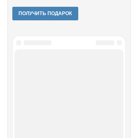
ПОЛУЧИТЬ ПОДАРОК
Читайте также
14-я танковая дивизия
14-я танковая дивизия Эмблема 14-й танковой
дивизии.Краткая история. 14-я танковая дивизия была
сформирована на основе 4-й пехотной дивизии 15
августа 1940 года. В 1941-м дивизия прошла через
Украину к Ростову, откуда ее отогнали к Миусу.
Перезимовав, 14-я тд приняла участие в