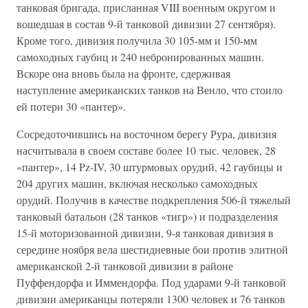
танковая бригада, присланная VIII военным округом и
вошедшая в состав 9-й танковой дивизии 27 сентября).
Кроме того, дивизия получила 30 105-мм и 150-мм
самоходных гаубиц и 240 небронированных машин.
Вскоре она вновь была на фронте, сдерживая
наступление американских танков на Венло, что стоило
ей потери 30 «пантер».
Сосредоточившись на восточном берегу Рура, дивизия
насчитывала в своем составе более 10 тыс. человек, 28
«пантер», 14 Pz-IV, 30 штурмовых орудий, 42 гаубицы и
204 других машин, включая несколько самоходных
орудий. Получив в качестве подкрепления 506-й тяжелый
танковый батальон (28 танков «тигр») и подразделения
15-й моторизованной дивизии, 9-я танковая дивизия в
середине ноября вела шестидневные бои против элитной
американской 2-й танковой дивизии в районе
Пуффендорфа и Иммендорфа. Под ударами 9-й танковой
дивизии американцы потеряли 1300 человек и 76 танков