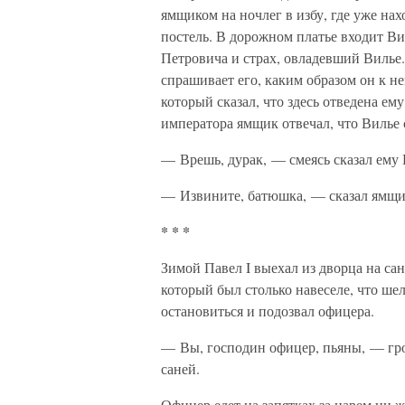
ямщиком на ночлег в избу, где уже нах
постель. В дорожном платье входит В
Петровича и страх, овладевший Вилье.
спрашивает его, каким образом он к не
который сказал, что здесь отведена е
императора ямщик отвечал, что Вилье с
— Врешь, дурак, — смеясь сказал ему 
— Извините, батюшка, — сказал ямщик,
* * *
Зимой Павел I выехал из дворца на са
который был столько навеселе, что ше
остановиться и подозвал офицера.
— Вы, господин офицер, пьяны, — гроз
саней.
Офицер едет на запятках за царем ни ж