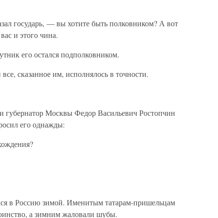
зал государь, — вы хотите быть полковником? А вот
вас и этого чина.
путник его остался подполковником.
 все, сказанное им, исполнялось в точности.
ии губернатор Москвы Федор Васильевич Ростопчин
просил его однажды:
хождения?
лся в Россию зимой. Именитым татарам-пришельцам
оинство, а зимним жаловали шубы.