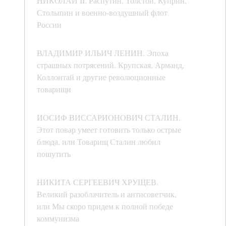
НИКОЛАЙ II. Распутин, Толстой, Куприн,
Столыпин и военно-воздушный флот
России
ВЛАДИМИР ИЛЬИЧ ЛЕНИН. Эпоха
страшных потрясений. Крупская, Арманд,
Коллонтай и другие революционные
товарищи
ИОСИФ ВИССАРИОНОВИЧ СТАЛИН.
Этот повар умеет готовить только острые
блюда, или Товарищ Сталин любил
пошутить
НИКИТА СЕРГЕЕВИЧ ХРУЩЕВ.
Великий разоблачитель и антисоветчик,
или Мы скоро придем к полной победе
коммунизма