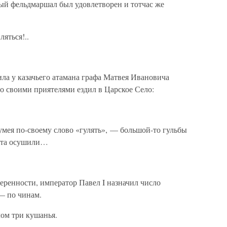
рый фельдмаршал был удовлетворен и тотчас же
яться!..
а у казачьего атамана графа Матвея Ивановича
со своими приятелями ездил в Царское Село:
умея по-своему слово «гулять», — большой-то гульбы
рата осушили…
еренности, император Павел I назначил число
— по чинам.
лом три кушанья.