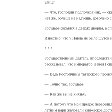
улиц?
— Что, господин подполковник, — ска
нет же, больше не надуешь, довольно с 
Государь скрылся в дверях дворца, а с
Известно, что у Павла не было шуток и
* * *
Государственный деятель, впоследств
рассказывал, что император Павел I с
— Ведь Ростопчины татарского проис
— Точно так, государь.
— Как же вы не князья?
— А потому что мой предок пересели
летним цари жаловали княжеское дост