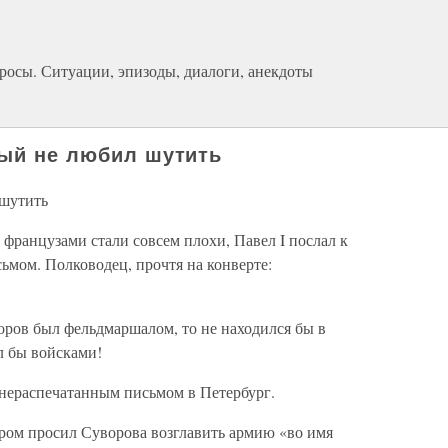
росы. Ситуации, эпизоды, диалоги, анекдоты
рый не любил шутить
 шутить
 французами стали совсем плохи, Павел I послал к
ьмом. Полководец, прочтя на конверте:
оров был фельдмаршалом, то не находился бы в
л бы войсками!
нераспечатанным письмом в Петербург.
ором просил Суворова возглавить армию «во имя