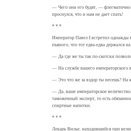
— Чего они его будят, — флегматично 
проснулся, что и нам не дает спать!
* * *
Император Павел I встретил однажды 
пьяного, что тот едва-едва держался на
— Да где же ты так по-скотски позвол
— На службе вашего императорского ве
— Это что же за вздор ты несешь? На 
— Да, ваше императорское величество,
таможенный эксперт, то есть обязанно
спиртные напитки.
* * *
Лекарь Вилье, находившийся при вели