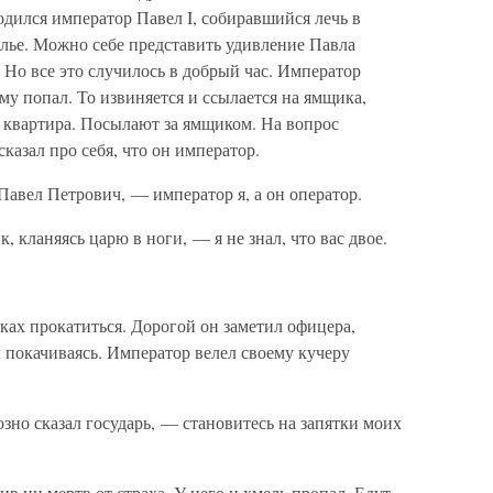
одился император Павел I, собиравшийся лечь в
илье. Можно себе представить удивление Павла
 Но все это случилось в добрый час. Император
му попал. То извиняется и ссылается на ямщика,
му квартира. Посылают за ямщиком. На вопрос
казал про себя, что он император.
Павел Петрович, — император я, а он оператор.
 кланяясь царю в ноги, — я не знал, что вас двое.
нках прокатиться. Дорогой он заметил офицера,
л покачиваясь. Император велел своему кучеру
но сказал государь, — становитесь на запятки моих
ив ни мертв от страха. У него и хмель пропал. Едут