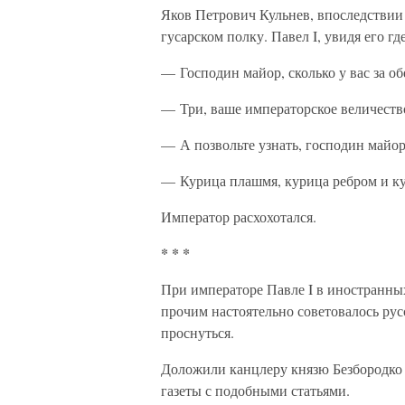
Яков Петрович Кульнев, впоследствии 
гусарском полку. Павел I, увидя его где
— Господин майор, сколько у вас за о
— Три, ваше императорское величеств
— А позвольте узнать, господин майор
— Курица плашмя, курица ребром и ку
Император расхохотался.
* * *
При императоре Павле I в иностранных
прочим настоятельно советовалось рус
проснуться.
Доложили канцлеру князю Безбородко 
газеты с подобными статьями.