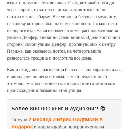
вздох и потягивается великан. Скот, который проходил
через ворота, охватила паника, и животные стали
пятиться к шлагбауму. Все увидели бегущего мужчину,
на голову которого был натянут капюшон. Позади него
на дороге вздымалось облако, а дома, расположенные за
улицей Денфер, внезапно стали видны. Вдоль восточной
стороны самой улицы Денфер, протянувшись к центру
Парижа, как оказалось потом, на четверть мили,
разверзлась трещина и поглотила все дома.
Как и ожидалось, расщелина была названа «вратами ада»,
и ввиду случившегося только самый педантичный
этимолог мог бы сомневаться в поистине сатанинском
происхождении названия этой улицы.
Более 800 000 книг и аудиокниг! 📚
2 месяца Литрес Подписки в
Получи
подарок
и наслаждайся неограниченным