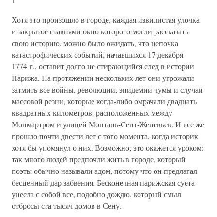
1
Хотя это произошло в городе, каждая извилистая улочка
и закрытое ставнями окно которого могли рассказать
свою историю, можно было ожидать, что цепочка
катастрофических событий, начавшихся 17 декабря
1774 г., оставит долго не стирающийся след в истории
Парижа. На протяжении нескольких лет они угрожали
затмить все войны, революции, эпидемии чумы и случаи
массовой резни, которые когда-либо омрачали двадцать
квадратных километров, расположенных между
Монмартром и улицей Монтань-Сент-Женевьев. И все же
прошло почти двести лет с того момента, когда историк
хотя бы упомянул о них. Возможно, это окажется уроком:
так много людей предпочли жить в городе, который
поэты обычно называли адом, потому что он предлагал
бесценный дар забвения. Бесконечная парижская суета
унесла с собой все, подобно дождю, который смыл
отбросы ста тысяч домов в Сену.