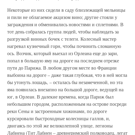
Некоторые из них сидели в саду близлежащей мельницы
и пили не облагаемое акцизом вино; другие стояли у
заграждения и обменивались новостями и сплетнями. В
тот день собралась группа людей, чтобы наблюдать за
разгрузкой винных бочек с телеги. Колесный мастер
нагревал кузнечный горн, чтобы починить сломанную
ось. Возчик, который выехал из Орлеана еще до зари,
попал в большую яму на дороге на последнем отрезке
пути до Парижа. В любом другом месте во Франции
выбоина на дороге – даже такая глубокая, что в ней могла
бы утонуть лошадь, – осталась бы незамеченной, но эта
яма появилась внезапно на большой дороге, ведущей на
юг, в Орлеан. В далекие времена, когда Париж был
небольшим городом, расположенным на острове посреди
реки Сены и застроенным хижинами, по дороге
курсировали быстроходные колесницы галлов, и,
двигаясь по этой же великолепной улице, легионы
Лабиена (Тит Лабиен – древнеримский полководец, легат