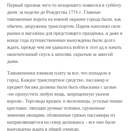
Первый признак чего-то нехорошего появился в субботу
днем, за неделю до Рождества 1774 г. Главные
таможенные ворота на южной окраине города были, как
обычно, запружены транспортом. Париж наполнял свои
рынки и магазины для предстоящего праздника, и даже в
конце года путешественники вынуждены были долго
ждать, прежде чем им удавалось войти в этот ад и начать
окончательный спуск к шпилям, скрытым за завесой
дыма.
Таможенники взимали плату за все, что попадало в
город. Каждое транспортное средство, пассажир и
предмет багажа должны были быть обысканы с целью
«не пропустить любую вещь, запрещенную указом
короля». Торговцы вразнос и молочницы, усталые пешие
крестьяне, тянущие ручные тележки, груженные
зимними овощами, обляпанные грязью пассажиры из
направляющегося на север дилижанса – все они были
вынуждены ждать в общей очереди.