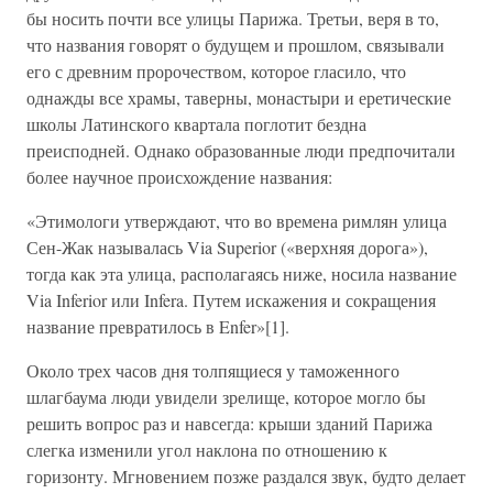
бы носить почти все улицы Парижа. Третьи, веря в то,
что названия говорят о будущем и прошлом, связывали
его с древним пророчеством, которое гласило, что
однажды все храмы, таверны, монастыри и еретические
школы Латинского квартала поглотит бездна
преисподней. Однако образованные люди предпочитали
более научное происхождение названия:
«Этимологи утверждают, что во времена римлян улица
Сен-Жак называлась Via Superior («верхняя дорога»),
тогда как эта улица, располагаясь ниже, носила название
Via Inferior или Infera. Путем искажения и сокращения
название превратилось в Enfer»[1].
Около трех часов дня толпящиеся у таможенного
шлагбаума люди увидели зрелище, которое могло бы
решить вопрос раз и навсегда: крыши зданий Парижа
слегка изменили угол наклона по отношению к
горизонту. Мгновением позже раздался звук, будто делает