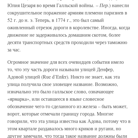
Юлия Цезаря во время Галльской войны. –
Пер
.) нанесли
сокрушительное поражение армиям племени паризиев в
52 г. до н. э. Теперь, в 1774 г., это был самый
оживленный отрезок дороги в королевстве. Иногда, когда
движение не задерживалось домашним скотом, более
десяти транспортных средств проходили через таможню
за час.
Огромное значение для всех очевидцев события имело
то, что эту часть дороги называли улицей Денфер,
Адовой улицей (Rue d’Enfer). Никто не знает, как эта
улица получила свое зловещее название. Возможно,
изначально это было галльское слово, означающее
«ярмарка», или оставшееся в языке словесное
обозначение чего-то сделанного из железа – быть может,
ворот, которые отмечали границу города. Многие
говорили, что эта улица известна как Адова, потому что в
этом квартале раздавалось много криков и ругани, но
другие замечали, что тогда такое название должны были