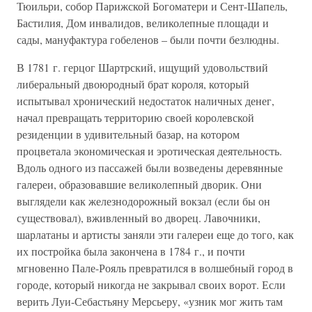
Тюильри, собор Парижской Богоматери и Сент-Шапель,
Бастилия, Дом инвалидов, великолепные площади и
сады, мануфактура гобеленов – были почти безлюдны.
В 1781 г. герцог Шартрский, ищущий удовольствий
либеральный двоюродный брат короля, который
испытывал хронический недостаток наличных денег,
начал превращать территорию своей королевской
резиденции в удивительный базар, на котором
процветала экономическая и эротическая деятельность.
Вдоль одного из пассажей были возведены деревянные
галереи, образовавшие великолепный дворик. Они
выглядели как железнодорожный вокзал (если бы он
существовал), вживленный во дворец. Лавочники,
шарлатаны и артисты заняли эти галереи еще до того, как
их постройка была закончена в 1784 г., и почти
мгновенно Пале-Рояль превратился в волшебный город в
городе, который никогда не закрывал своих ворот. Если
верить Луи-Себастьяну Мерсьеру, «узник мог жить там