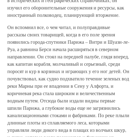
в исторических и географических справочниках; он
изучил его оборонительные сооружения и ресурсы, как
иностранный полководец, планирующий вторжение.
Он вспомнил все, о чем читал, и полуправдивые
рассказы своих товарищей, когда в его поле зрения
появились города-спутники Парижа – Витри и Шуази-ле-
Руа, а равнина Берси начала расширяться в северном
направлении. Он стоял на передней палубе, глядя вперед,
как капитан корабля, молчаливый и серьезный, среди
поросят и кур в корзинах и играющих у его ног детей. Он
почувствовал, как судно подхватило течение зеленых вод
реки Марны при ее впадении в Сену у Алфорта, и
коричневая река стала широким и величественным
водным путем. Отсюда были издали видны первые
шпили Парижа, а глубокие воды еще не загрязнились
канализационными стоками и фабриками. По реке плыли
длинные плоты из сплавляемого леса, которыми
управляли люди дикого вида в плащах из волчьих шкур,