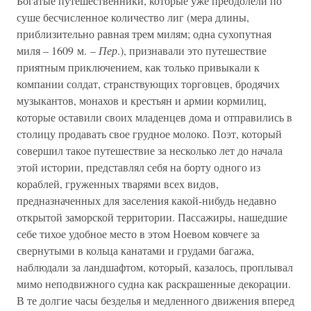
Богатые путешественники, которые уже преодолели по
суше бесчисленное количество лиг (мера длины,
приблизительно равная трем милям; одна сухопутная
миля – 1609 м. –
Пер
.), признавали это путешествие
приятным приключением, как только привыкали к
компании солдат, странствующих торговцев, бродячих
музыкантов, монахов и крестьян и армии кормилиц,
которые оставили своих младенцев дома и отправились в
столицу продавать свое грудное молоко. Поэт, который
совершил такое путешествие за несколько лет до начала
этой истории, представлял себя на борту одного из
кораблей, груженных тварями всех видов,
предназначенных для заселения какой-нибудь недавно
открытой заморской территории. Пассажиры, нашедшие
себе тихое удобное место в этом Ноевом ковчеге за
свернутыми в кольца канатами и грудами багажа,
наблюдали за ландшафтом, который, казалось, проплывал
мимо неподвижного судна как раскрашенные декорации.
В те долгие часы безделья и медленного движения вперед