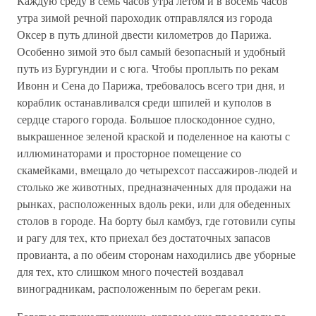
Каждую среду в семь часов утра летом и в восемь часов
утра зимой речной пароходик отправлялся из города
Оксер в путь длиной двести километров до Парижа.
Особенно зимой это был самый безопасный и удобный
путь из Бургундии и с юга. Чтобы проплыть по рекам
Ивонн и Сена до Парижа, требовалось всего три дня, и
кораблик останавливался среди шпилей и куполов в
сердце старого города. Большое плоскодонное судно,
выкрашенное зеленой краской и поделенное на каюты с
иллюминаторами и просторное помещение со
скамейками, вмещало до четырехсот пассажиров-людей и
столько же животных, предназначенных для продажи на
рынках, расположенных вдоль реки, или для обеденных
столов в городе. На борту был камбуз, где готовили супы
и рагу для тех, кто приехал без достаточных запасов
провианта, а по обеим сторонам находились две уборные
для тех, кто слишком много почестей воздавал
виноградникам, расположенным по берегам реки.