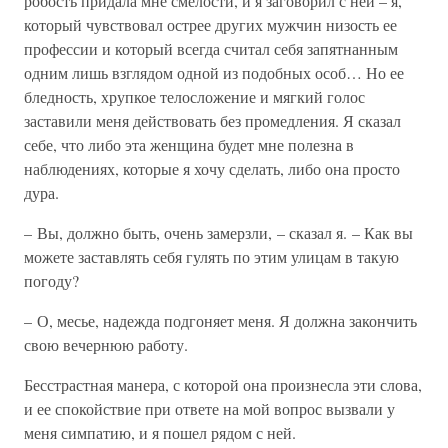
робость придала мне смелости, и я заговорил с ней – я,
который чувствовал острее других мужчин низость ее
профессии и который всегда считал себя запятнанным
одним лишь взглядом одной из подобных особ… Но ее
бледность, хрупкое телосложение и мягкий голос
заставили меня действовать без промедления. Я сказал
себе, что либо эта женщина будет мне полезна в
наблюдениях, которые я хочу сделать, либо она просто
дура.
– Вы, должно быть, очень замерзли, – сказал я. – Как вы
можете заставлять себя гулять по этим улицам в такую
погоду?
– О, месье, надежда подгоняет меня. Я должна закончить
свою вечернюю работу.
Бесстрастная манера, с которой она произнесла эти слова,
и ее спокойствие при ответе на мой вопрос вызвали у
меня симпатию, и я пошел рядом с ней.