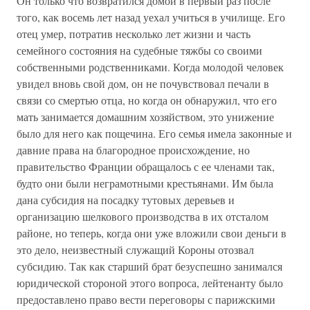
Он только что возвратился домой в первый раз после
того, как восемь лет назад уехал учиться в училище. Его
отец умер, потратив несколько лет жизни и часть
семейного состояния на судебные тяжбы со своими
собственными родственниками. Когда молодой человек
увидел вновь свой дом, он не почувствовал печали в
связи со смертью отца, но когда он обнаружил, что его
мать занимается домашним хозяйством, это унижение
было для него как пощечина. Его семья имела законные и
давние права на благородное происхождение, но
правительство Франции обращалось с ее членами так,
будто они были неграмотными крестьянами. Им была
дана субсидия на посадку тутовых деревьев и
организацию шелкового производства в их отсталом
районе, но теперь, когда они уже вложили свои деньги в
это дело, неизвестный служащий Короны отозвал
субсидию. Так как старший брат безуспешно занимался
юридической стороной этого вопроса, лейтенанту было
предоставлено право вести переговоры с парижскими