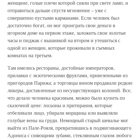
женщине, голые плечи которой сияли при свете ламп, и
отправиться дальше спустя мгновение – уже с
совершенно пустыми карманами. Если человек был
достаточно богат, он мог проиграть свои деньги в
игорном доме на первом этаже, заложить свои золотые
часы и пиджак с вышивкой на втором и утешиться с
одной из женщин, которые проживали в съемных
комнатах на третьем.
Там имелись рестораны, достойные императоров,
прилавки с экзотическими фруктами, привезенными из
пригородов Парижа; а торговцы вином продавали редкие
ликеры, доставленные из несуществующих колоний. Все,
что делало человека красивым, можно было купить по
сказочной цене: лосьоны и притирания, которые
отбеливали лицо, убирали морщины или выявляли
голубые вены на груди. Немощный старый шевалье мог
выйти из Пале-Рояля, превратившись в подмигивающего
Адониса с сияющими зубами, стеклянным глазом любого