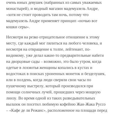
очень юных девушек (набранных из самых уважаемых
монастырей), и модный магазин мадемуазель Андре,
«хотя не стоит проводить там ночь, потому что
мадемуазель Андре применяет принцип «ночью все
кошки серы».
Несмотря на резко отрицательное отношение к этому
месту, где каждый мог пялиться на любого человека, и
несмотря на отвращение к толпе, лейтенант, по-
видимому, уже делал какие-то предварительные набеги
на дворцовые сады – возможно, это было утром, когда
одетые в лохмотья женщины копались в кустах и
водостоках в поисках уроненных монеток и безделушек,
или в полдень, когда люди сверяли свои часы по
пушечному выстрелу, который производился при
помощи солнечных лучей, прошедших через мощную
линзу. Во время одной из таких разведывательных
вылазок он посетил любимую кофейню Жан-Жака Руссо
– «Кафе де ля Режанс», расположенное на площади перед