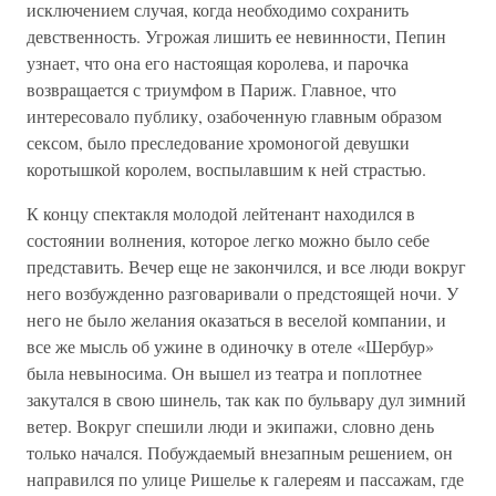
исключением случая, когда необходимо сохранить
девственность. Угрожая лишить ее невинности, Пепин
узнает, что она его настоящая королева, и парочка
возвращается с триумфом в Париж. Главное, что
интересовало публику, озабоченную главным образом
сексом, было преследование хромоногой девушки
коротышкой королем, воспылавшим к ней страстью.
К концу спектакля молодой лейтенант находился в
состоянии волнения, которое легко можно было себе
представить. Вечер еще не закончился, и все люди вокруг
него возбужденно разговаривали о предстоящей ночи. У
него не было желания оказаться в веселой компании, и
все же мысль об ужине в одиночку в отеле «Шербур»
была невыносима. Он вышел из театра и поплотнее
закутался в свою шинель, так как по бульвару дул зимний
ветер. Вокруг спешили люди и экипажи, словно день
только начался. Побуждаемый внезапным решением, он
направился по улице Ришелье к галереям и пассажам, где