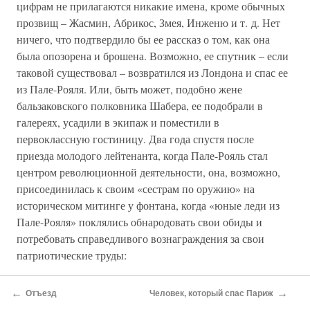
цифрам не прилагаются никакие имена, кроме обычных
прозвищ – Жасмин, Абрикос, Змея, Инженю и т. д. Нет
ничего, что подтвердило бы ее рассказ о том, как она
была опозорена и брошена. Возможно, ее спутник – если
таковой существовал – возвратился из Лондона и спас ее
из Пале-Рояля. Или, быть может, подобно жене
бальзаковского полковника Шабера, ее подобрали в
галереях, усадили в экипаж и поместили в
первоклассную гостиницу. Два года спустя после
приезда молодого лейтенанта, когда Пале-Рояль стал
центром революционной деятельности, она, возможно,
присоединилась к своим «сестрам по оружию» на
историческом митинге у фонтана, когда «юные леди из
Пале-Рояля» поклялись обнародовать свои обиды и
потребовать справедливого вознаграждения за свои
патриотические труды:
«Союзники изо всех уголков Франции, собравшиеся в
←
→
Отъезд
Человек, который спас Париж
Париже, не имеющие причин жаловаться на нас,