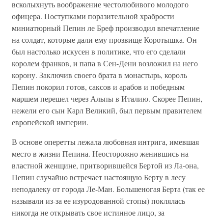
всколыхнуть воображение честолюбивого молодого
офицера. Поступками поразительной храбрости
миниатюрный Пепин ле Бреф производил впечатление
на солдат, которые дали ему прозвище Коротышка. Он
был настолько искусен в политике, что его сделали
королем франков, и папа в Сен-Дени возложил на него
корону. Заключив своего брата в монастырь, король
Пепин покорил готов, саксов и арабов и победным
маршем перешел через Альпы в Италию. Скорее Пепин,
нежели его сын Карл Великий, был первым правителем
европейской империи.
В основе оперетты лежала любовная интрига, имевшая
место в жизни Пепина. Неосторожно женившись на
властной женщине, притворившейся Бертой из Ла-она,
Пепин случайно встречает настоящую Берту в лесу
неподалеку от города Ле-Ман. Большеногая Берта (так ее
называли из-за ее изуродованной стопы) поклялась
никогда не открывать свое истинное лицо, за