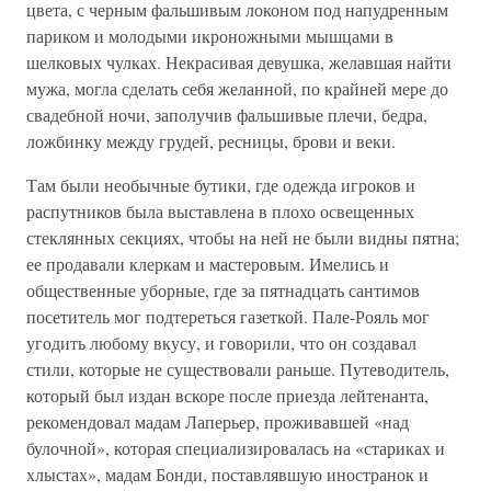
цвета, с черным фальшивым локоном под напудренным
париком и молодыми икроножными мышцами в
шелковых чулках. Некрасивая девушка, желавшая найти
мужа, могла сделать себя желанной, по крайней мере до
свадебной ночи, заполучив фальшивые плечи, бедра,
ложбинку между грудей, ресницы, брови и веки.
Там были необычные бутики, где одежда игроков и
распутников была выставлена в плохо освещенных
стеклянных секциях, чтобы на ней не были видны пятна;
ее продавали клеркам и мастеровым. Имелись и
общественные уборные, где за пятнадцать сантимов
посетитель мог подтереться газеткой. Пале-Рояль мог
угодить любому вкусу, и говорили, что он создавал
стили, которые не существовали раньше. Путеводитель,
который был издан вскоре после приезда лейтенанта,
рекомендовал мадам Лаперьер, проживавшей «над
булочной», которая специализировалась на «стариках и
хлыстах», мадам Бонди, поставлявшую иностранок и