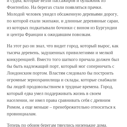
и судна, которые везли пассажиров и булыжник из
Фонтенбло. На берегах стали появляться прачки.
Молодой человек увидел обсаженную деревьями дорогу,
по которой ехали экипажи, и длинные деревянные сараи,
из которых подкатывали бочонки с вином из Бургундии
и центра Франции к ожидавшим повозкам.
На этот раз он знал, что видит город, который вырос, как
тысяча деревень, задушенных привилегиями и мелкой
конкуренцией. Вместо того шаткого причала должен был
бы быть надлежащий порт, который мог соперничать с
Лондонским портом. Властям следовало бы построить
огромные зернохранилища и склады, которые снабжали
бы людей продовольствием в трудные времена. Город,
который едва умел поддерживать жизнь в своем
населении, не имел права сравнивать себя с древним
Римом, а еще меньше – пренебрежительно относиться к
провинциалам.
Теперь по обоим берегам тянулись низенькие дома.