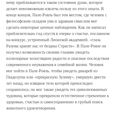
нему приближаются в таком состоянии души, которое
делает невозможным извлечь пользу из этого опыта. В
конце концов, Пале-Рояль был тем местом, где человек с
философским складом ума и здравым смыслом мог
сделать некоторые ценные наблюдения. Как он написал
приблизительно год спустя в очерке о счастье, посланном
на конкурс, устроенный Лионской академией, «глаза
Разума хранят нас от бездны Страсти». В Пале-Рояле он
получил возможность своими глазами увидеть
иллюзорные холостяцкие радости и опасные последствия
современного неуважения к семейной жизни. Человек
мог пойти в Пале-Рояль, чтобы увидеть дикарей из
Гваделупы или «прекрасную Зулиму», умершую двести
лет назад, но изящное тело которой превосходно
сохранилось; он мог также увидеть тех цивилизованных
чудовищ, которые превратили естественное стремление к
здоровью, счастью и самосохранению в грубый поиск
животного удовлетворения.