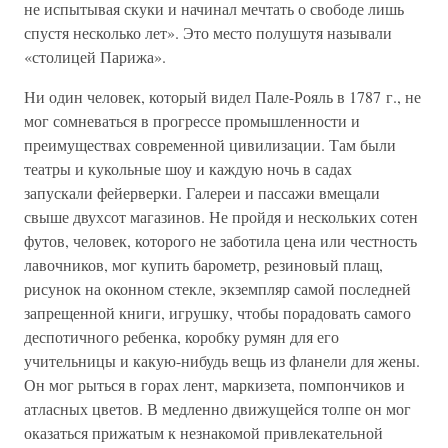
не испытывая скуки и начинал мечтать о свободе лишь
спустя несколько лет». Это место полушутя называли
«столицей Парижа».
Ни один человек, который видел Пале-Рояль в 1787 г., не
мог сомневаться в прогрессе промышленности и
преимуществах современной цивилизации. Там были
театры и кукольные шоу и каждую ночь в садах
запускали фейерверки. Галереи и пассажи вмещали
свыше двухсот магазинов. Не пройдя и нескольких сотен
футов, человек, которого не заботила цена или честность
лавочников, мог купить барометр, резиновый плащ,
рисунок на оконном стекле, экземпляр самой последней
запрещенной книги, игрушку, чтобы порадовать самого
деспотичного ребенка, коробку румян для его
учительницы и какую-нибудь вещь из фланели для жены.
Он мог рыться в горах лент, маркизета, помпончиков и
атласных цветов. В медленно движущейся толпе он мог
оказаться прижатым к незнакомой привлекательной