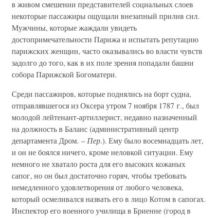
в живом смешении представителей социальных слоев
некоторые пассажиры ощущали внезапный прилив сил.
Мужчины, которые жаждали увидеть
достопримечательности Парижа и испытать репутацию
парижских женщин, часто оказывались во власти чувств
задолго до того, как в их поле зрения попадали башни
собора Парижской Богоматери.
Среди пассажиров, которые поднялись на борт судна,
отправлявшегося из Оксера утром 7 ноября 1787 г., был
молодой лейтенант-артиллерист, недавно назначенный
на должность в Баланс (административный центр
департамента Дром. –
Пер
.). Ему было восемнадцать лет,
и он не боялся ничего, кроме неловкой ситуации. Ему
немного не хватало роста для его высоких кожаных
сапог, но он был достаточно горяч, чтобы требовать
немедленного удовлетворения от любого человека,
который осмеливался назвать его в лицо Котом в сапогах.
Инспектор его военного училища в Бриенне (город в