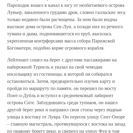
Пароходик вошел в канал к югу от необитаемого острова
Лувьер, заваленного грудами дров, словно галльские леса
только недавно были расчищены. За ним были видны
высокие дома острова Сен-Луи, а позади них из речного
тумана и дыма, поднимавшегося из труб, высилась
укрепленная контрфорсами масса собора Парижской
Богоматери, подобно корме огромного корабля.
Лейтенант сошел на берег с другими пассажирами на
набережной Турнель и указал на свой чемодан
носильщику из гостиницы, в которой он собирался
остановиться. Затем, предварительно изучив карту и
пройдя по маршруту по памяти, он перешел по мосту
Понт-о-Дубль и вступил в средневековый лабиринт
острова Сите. Заблудившись среди тупиков, он нашел
другой берег реки и направил свои стопы через людные
улицы к востоку от Лувра. Он пересек улицу Сент-Оноре
– главную магистраль, протянувшуюся с востока на запад
по правому берегу реки, и свернул на улицу Фур в том