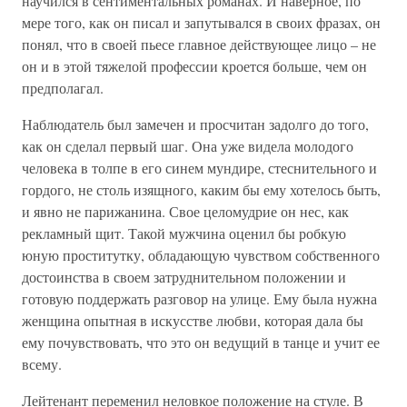
научился в сентиментальных романах. И наверное, по
мере того, как он писал и запутывался в своих фразах, он
понял, что в своей пьесе главное действующее лицо – не
он и в этой тяжелой профессии кроется больше, чем он
предполагал.
Наблюдатель был замечен и просчитан задолго до того,
как он сделал первый шаг. Она уже видела молодого
человека в толпе в его синем мундире, стеснительного и
гордого, не столь изящного, каким бы ему хотелось быть,
и явно не парижанина. Свое целомудрие он нес, как
рекламный щит. Такой мужчина оценил бы робкую
юную проститутку, обладающую чувством собственного
достоинства в своем затруднительном положении и
готовую поддержать разговор на улице. Ему была нужна
женщина опытная в искусстве любви, которая дала бы
ему почувствовать, что это он ведущий в танце и учит ее
всему.
Лейтенант переменил неловкое положение на стуле. В