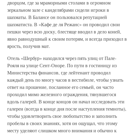
дворцом, где за мраморными столами в огромном
зеркальном зале с канделябрами сидели игроки в
шахматы. В Балансе он пользовался репутацией
шахматиста. В «Кафе де ля Режанс» он проводил свои
пешки через всю доску, блестяще вводил в дело коней,
явно равнодушный к своим потерям, и всегда приходил в
ярость, получив мат.
Отель «Шербур» находился через пять улиц от Пале-
Рояля на улице Сент-Оноре. По пути в гостиницу из
Министерства финансов, где лейтенант проводил
каждый день по многу часов в вестибюле, чтобы узнать
ответ на прошение, посланное его семьей, он часто
проходил мимо железного ограждения, тянувшегося
вдоль галерей. В конце концов он начал исследовать эти
галереи (всегда в конце дня после наступления темноты),
чтобы удовлетворить свое любопытство и заполнить
пробелы в своих знаниях, хотя он ощущал, что этому
месту уделяют слишком много внимания и обычно к