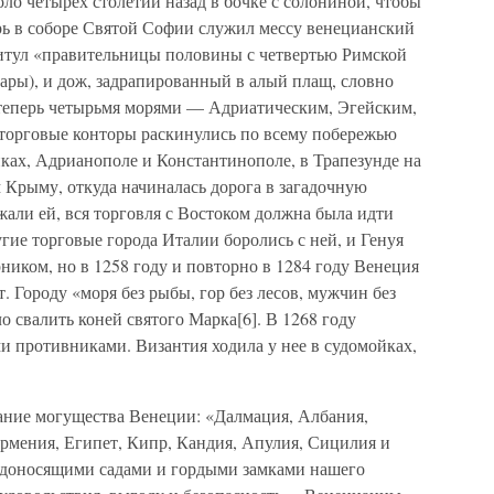
ло четырех столетий назад в бочке с солониной, чтобы
ерь в соборе Святой Софии служил мессу венецианский
итул «правительницы половины с четвертью Римской
ары), и дож, задрапированный в алый плащ, словно
 теперь четырьмя морями — Адриатическим, Эгейским,
орговые конторы раскинулись по всему побережью
иках, Адрианополе и Константинополе, в Трапезунде на
 Крыму, откуда начиналась дорога в загадочную
али ей, вся торговля с Востоком должна была идти
угие торговые города Италии боролись с ней, и Генуя
рником, но в 1258 году и повторно в 1284 году Венеция
. Городу «моря без рыбы, гор без лесов, мужчин без
о свалить коней святого Марка[6]. В 1268 году
и противниками. Византия ходила у нее в судомойках,
ание могущества Венеции: «Далмация, Албания,
Армения, Египет, Кипр, Кандия, Апулия, Сицилия и
одоносящими садами и гордыми замками нашего