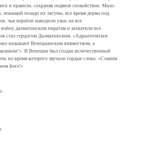
риги и правили, сохраняя ледяное спокойствие. Мало-
, лежащий позади их лагуны, все время держа под
ов, чьи корабли наводили ужас на все
 войну далматинским пиратам и захватили все
ож стал герцогом Далматинским. «Адриатическое
ливо называют Венецианским княжеством, а
заливом“». В Венеции был создан величественный
ем, во время которого звучали гордые слова: «Славим
чном Боге!»
г.
р