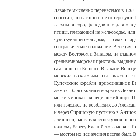
Давайте мысленно перенесемся в 1268 
событий, но нас они и не интересуют. 
лагуны, и город (как давным-давно по
птицы, плавающей на мелководье, или н
чувствующий себя дома, — самый горды
географическое положение. Венеция, 
между Востоком и Западом, на главном
средиземноморская пристань, выдвинута
самый центр Европы. В гавани Венеции
морские, по которым шли груженные т
Купеческие корабли, привозившие в Ев
жемчуг, благовония и ковры из Леванта
могли миновать венецианский порт. П
или тряслись на верблюдах до Алексан
и через Сирийскую пустыню в Антиохи
длинного, растянувшегося узкой цепо
южному берегу Каспийского моря в Т
— местом их назначения всегда была В