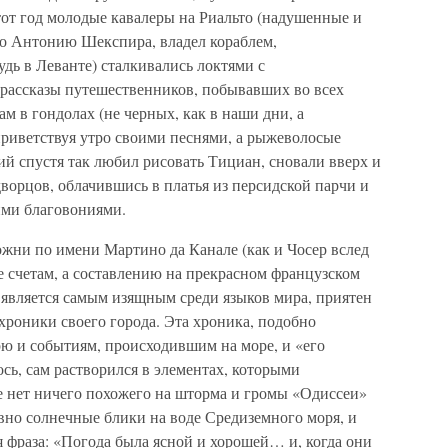
 тот год молодые кавалеры на Риальто (надушенные и
но Антонию Шекспира, владел кораблем,
удь в Леванте) сталкивались локтями с
 рассказы путешественников, побывавших во всех
ам в гондолах (не черных, как в наши дни, а
риветствуя утро своими песнями, а рыжеволосые
ий спустя так любил рисовать Тициан, сновали вверх и
ворцов, облачившись в платья из персидской парчи и
ими благовониями.
ожни по имени Мартино да Канале (как и Чосер вслед
не счетам, а составлению на прекрасном французском
 является самым изящным среди языков мира, приятен
 хроники своего города. Эта хроника, подобно
ю и событиям, происходившим на море, и «его
лось, сам растворился в элементах, которыми
е нет ничего похожего на шторма и громы «Одиссеи»
вно солнечные блики на воде Средиземного моря, и
я фраза: «Погода была ясной и хорошей… и, когда они