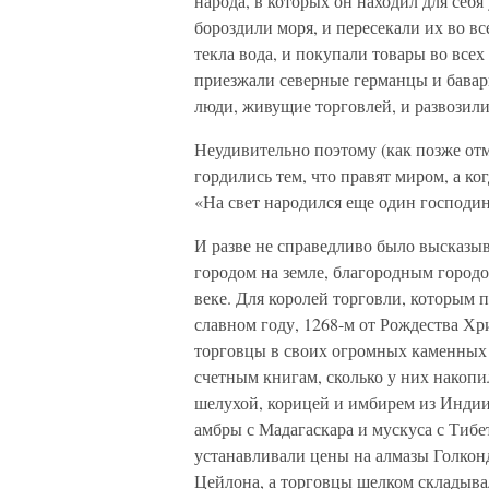
народа, в которых он находил для себ
бороздили моря, и пересекали их во вс
текла вода, и покупали товары во все
приезжали северные германцы и бавар
люди, живущие торговлей, и развозили
Неудивительно поэтому (как позже от
гордились тем, что правят миром, а ко
«На свет народился еще один господин
И разве не справедливо было высказыв
городом на земле, благородным город
веке. Для королей торговли, которым 
славном году, 1268-м от Рождества Хри
торговцы в своих огромных каменных 
счетным книгам, сколько у них накопи
шелухой, корицей и имбирем из Индии,
амбры с Мадагаскара и мускуса с Тибе
устанавливали цены на алмазы Голкон
Цейлона, а торговцы шелком складыва