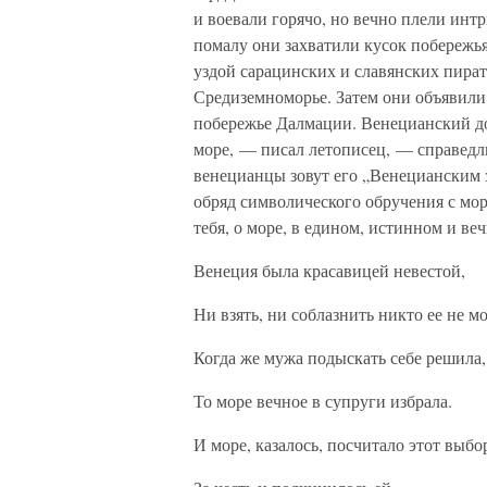
и воевали горячо, но вечно плели инт
помалу они захватили кусок побережья
уздой сарацинских и славянских пират
Средиземноморье. Затем они объявили
побережье Далмации. Венецианский д
море, — писал летописец, — справед
венецианцы зовут его „Венецианским 
обряд символического обручения с мор
тебя, о море, в едином, истинном и ве
Венеция была красавицей невестой,
Ни взять, ни соблазнить никто ее не мо
Когда же мужа подыскать себе решила,
То море вечное в супруги избрала.
И море, казалось, посчитало этот выбо