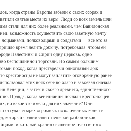
ов, когда страны Европы забыли о своих ссорах и
ватили святые места их веры. Люди со всех земель шли
има стали для них более реальными, чем Вавилонская
онец, возможность осуществить свою заветную мечту.
 лоцманами, полководцами и солдатами — все это за
пришло время делить добычу, потребовала, чтобы ей
ороде Палестины и Сирии одну церковь, одно
раво беспошлинной торговли. Но самым большим
стовый поход, когда престарелый одноглазый дож
то крестоносцы не могут заплатить оговоренную ранее
использовал этих вояк себе во благо и завоевал сначала
тив Венеции, а затем и своего древнего, единственного
ию. Правда, когда венецианцы послали крестоносцев
их, но какое это имело для них значение? Они
ли оттуда четырех огромных позолоченных коней в
д, который сравнивали с пещерой разбойников,
ийцами, и который хранил священное тело святого