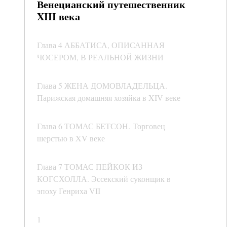
Венецианский путешественник
XIII века
Глава 4 АББАТИСА, ОПИСАННАЯ
ЧОСЕРОМ, В РЕАЛЬНОЙ ЖИЗНИ
Глава 5 ЖЕНА ДОМОВЛАДЕЛЬЦА.
Парижская домашняя хозяйка в XIV веке
Глава 6 ТОМАС БЕТСОН. Торговец
шерстью в XV веке
Глава 7 ТОМАС ПЕЙКОК ИЗ
КОГСХОЛЛА. Эссекский суконщик в
эпоху Генриха VII
1