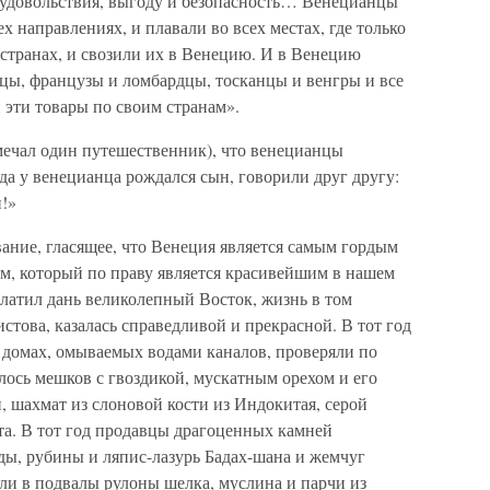
я удовольствия, выгоду и безопасность… Венецианцы
ех направлениях, и плавали во всех местах, где только
х странах, и свозили их в Венецию. И в Венецию
цы, французы и ломбардцы, тосканцы и венгры и все
 эти товары по своим странам».
мечал один путешественник), что венецианцы
гда у венецианца рождался сын, говорили друг другу:
!»
ание, гласящее, что Венеция является самым гордым
ом, который по праву является красивейшим в нашем
платил дань великолепный Восток, жизнь в том
стова, казалась справедливой и прекрасной. В тот год
домах, омываемых водами каналов, проверяли по
лось мешков с гвоздикой, мускатным орехом и его
 шахмат из слоновой кости из Индокитая, серой
та. В тот год продавцы драгоценных камней
ды, рубины и ляпис-лазурь Бадах-шана и жемчуг
ли в подвалы рулоны шелка, муслина и парчи из