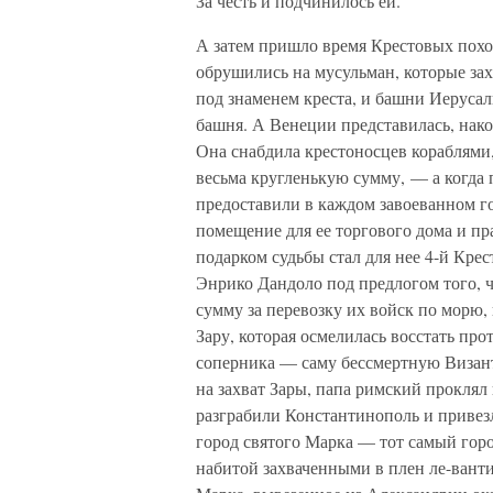
За честь и подчинилось ей.
А затем пришло время Крестовых поход
обрушились на мусульман, которые зах
под знаменем креста, и башни Иерусал
башня. А Венеции представилась, нак
Она снабдила крестоносцев кораблями,
весьма кругленькую сумму, — а когда 
предоставили в каждом завоеванном г
помещение для ее торгового дома и п
подарком судьбы стал для нее 4-й Кре
Энрико Дандоло под предлогом того, ч
сумму за перевозку их войск по морю, 
Зару, которая осмелилась восстать про
соперника — саму бессмертную Визант
на захват Зары, папа римский проклял 
разграбили Константинополь и привез
город святого Марка — тот самый горо
набитой захваченными в плен ле-вант