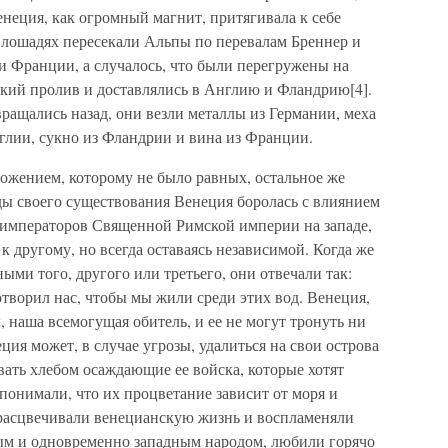
неция, как огромный магнит, притягивала к себе
а лошадях пересекали Альпы по перевалам Бреннер и
и Франции, а случалось, что были перегружены на
ский пролив и доставлялись в Англию и Фландрию[4].
ращались назад, они везли металлы из Германии, меха
глии, сукно из Фландрии и вина из Франции.
жением, которому не было равных, остальное же
ды своего существования Венеция боролась с влиянием
 императоров Священной Римской империи на западе,
 к другому, но всегда оставаясь независимой. Когда же
ыми того, другого или третьего, они отвечали так:
творил нас, чтобы мы жили среди этих вод. Венеция,
, наша всемогущая обитель, и ее не могут тронуть ни
еция может, в случае угрозы, удалиться на свои острова
ивать хлебом осаждающие ее войска, которые хотят
понимали, что их процветание зависит от моря и
а расцвечивали венецианскую жизнь и воспламеняли
ым и одновременно западным народом, любили горячо