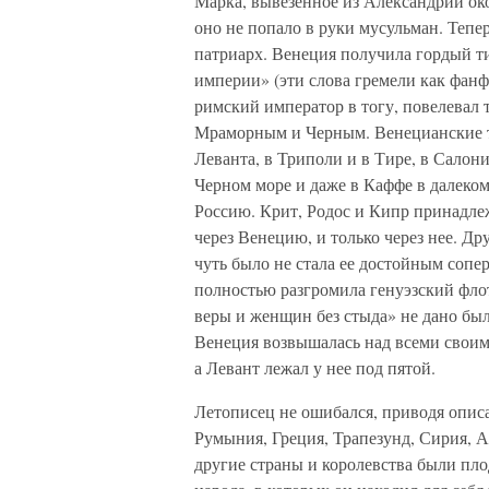
Марка, вывезенное из Александрии око
оно не попало в руки мусульман. Теп
патриарх. Венеция получила гордый т
империи» (эти слова гремели как фанф
римский император в тогу, повелевал
Мраморным и Черным. Венецианские т
Леванта, в Триполи и в Тире, в Салон
Черном море и даже в Каффе в далеком
Россию. Крит, Родос и Кипр принадлеж
через Венецию, и только через нее. Др
чуть было не стала ее достойным сопе
полностью разгромила генуэзский флот
веры и женщин без стыда» не дано был
Венеция возвышалась над всеми своим
а Левант лежал у нее под пятой.
Летописец не ошибался, приводя опис
Румыния, Греция, Трапезунд, Сирия, 
другие страны и королевства были пл