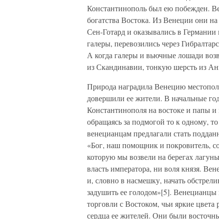
Константинополь был ею побежден. Ве
богатства Востока. Из Венеции они н
Сен-Готард и оказывались в Германии 
галеры, перевозились через Гибралтар
А когда галеры и вьючные лошади возв
из Скандинавии, тонкую шерсть из Ан
Природа наградила Венецию местополо
довершили ее жители. В начальные го
Константинополя на востоке и папы и
обращаясь за подмогой то к одному, то
венецианцам предлагали стать подданн
«Бог, наш помощник и покровитель, со
которую мы возвели на берегах лагуны
власть императора, ни воля князя. Вен
и, словно в насмешку, начать обстрел
задушить ее голодом»[5]. Венецианцы 
торговли с Востоком, чьи яркие цвет
сердца ее жителей. Они были восточн