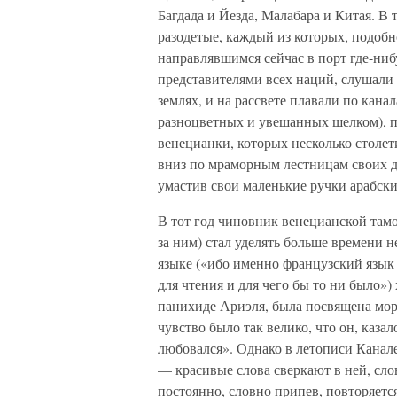
Багдада и Йезда, Малабара и Китая. В
разодетые, каждый из которых, подоб
направлявшимся сейчас в порт где-ниб
представителями всех наций, слушали
землях, и на рассвете плавали по канал
разноцветных и увешанных шелком), п
венецианки, которых несколько столет
вниз по мраморным лестницам своих д
умастив свои маленькие ручки арабск
В тот год чиновник венецианской там
за ним) стал уделять больше времени 
языке («ибо именно французский язык
для чтения и для чего бы то ни было»)
панихиде Ариэля, была посвящена мор
чувство было так велико, что он, каза
любовался». Однако в летописи Канал
— красивые слова сверкают в ней, сло
постоянно, словно припев, повторяетс