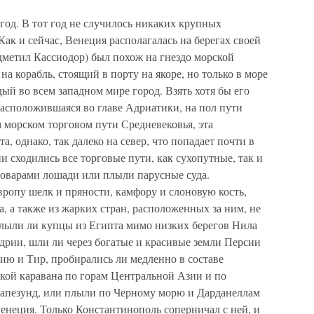
год. В тот год не случилось никаких крупных
Как и сейчас, Венеция располагалась на берегах своей
дметил Кассиодор) был похож на гнездо морской
а корабль, стоящий в порту на якоре, но только в море
й во всем западном мире город. Взять хотя бы его
расположившаяся во главе Адриатики, на пол пути
 морском торговом пути Средневековья, эта
, однако, так далеко на север, что попадает почти в
 сходились все торговые пути, как сухопутные, так и
оварами лошади или плыли парусные суда.
ропу шелк и пряности, камфору и слоновую кость,
, а также из жарких стран, расположенных за ним, не
лыли ли купцы из Египта мимо низких берегов Нила
дрии, шли ли через богатые и красивые земли Персии
ю и Тир, пробирались ли медленно в составе
чкой каравана по горам Центральной Азии и по
рапезунд, или плыли по Черному морю и Дарданеллам
енеция. Только Константинополь соперничал с ней, и