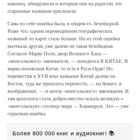
наконец, обнаружили и которым они на радостях эти
старинные названия присвоили.
Сама по себе ошибка была, в общем-то, безобидной.
Разве что, одним перемещением географических
названий по карте стало больше. Но из этой ошибки
вытекала другая, уже далеко не такая безобидная.
Согласно Марко Поло, двор Великого Хана —
«монгольского» завоевателя, — находился В КИТАЕ. В
марко-половском Китае, то есть в Руси-Орде! Но,
переместив в XVII веке название Китай далеко на
Восток, туда же пришлось перенести, — на бумаге, в
воображении, — и центр «монгольского» завоевания. И
там археологи стали добросовестно искать великую =
«монгольскую» столицу мира — Каракорум. Это — уже
серьезная ошибка.
Более 800 000 книг и аудиокниг! 📚