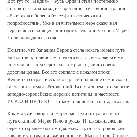
Вот тут-то «Индия» = Русь-Орда и стала постепенно
становиться для западно-европейцев сказочной страной,
обрастая все более и более фантастическими
подробностями. Уже в значительной мере сказочная
версия была обобщена в поздних редакциях книги Марко
Поло, дошедших до нас.
Понятно, что Западная Европа стала искать новый путь
на Восток, к пряностям, шелкам и т. д., которые все же
поступали к ним через русские рынки, но по очень
дорогим ценам. Все это совпало с началом эпохи
Великих географических открытий на волне османского
завоевания земли обетованной. Все мы знаем, что многие
западно-европейские морские капитаны, в частности,
ИСКАЛИ ИНДИЮ — страну пряностей, золота, алмазов.
Как мы уже говорили, мореплаватели отправлялись в
путь с книгой Марко Поло в руках. И, высаживаясь на
берега открываемых ими далеких стран и островов, они
давали им названия, вычитанные из Марко Поло. Скорее