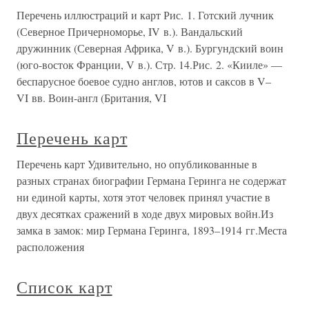
Перечень иллюстраций и карт Рис. 1. Готский лучник
(Северное Причерноморье, IV в.). Вандальский
дружинник (Северная Африка, V в.). Бургундский воин
(юго-восток Франции, V в.). Стр. 14.Рис. 2. «Кииле» —
беспарусное боевое судно англов, ютов и саксов в V–
VI вв. Воин-англ (Британия, VI
Перечень карт
Перечень карт Удивительно, но опубликованные в
разных странах биографии Германа Геринга не содержат
ни единой карты, хотя этот человек принял участие в
двух десятках сражений в ходе двух мировых войн.Из
замка в замок: мир Германа Геринга, 1893–1914 гг.Места
расположения
Список карт