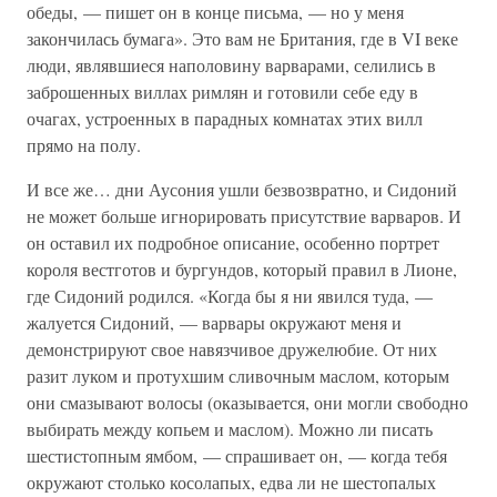
обеды, — пишет он в конце письма, — но у меня
закончилась бумага». Это вам не Британия, где в VI веке
люди, являвшиеся наполовину варварами, селились в
заброшенных виллах римлян и готовили себе еду в
очагах, устроенных в парадных комнатах этих вилл
прямо на полу.
И все же… дни Аусония ушли безвозвратно, и Сидоний
не может больше игнорировать присутствие варваров. И
он оставил их подробное описание, особенно портрет
короля вестготов и бургундов, который правил в Лионе,
где Сидоний родился. «Когда бы я ни явился туда, —
жалуется Сидоний, — варвары окружают меня и
демонстрируют свое навязчивое дружелюбие. От них
разит луком и протухшим сливочным маслом, которым
они смазывают волосы (оказывается, они могли свободно
выбирать между копьем и маслом). Можно ли писать
шестистопным ямбом, — спрашивает он, — когда тебя
окружают столько косолапых, едва ли не шестопалых