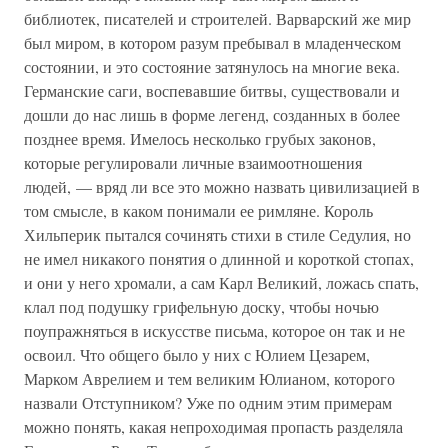
библиотек, писателей и строителей. Варварский же мир
был миром, в котором разум пребывал в младенческом
состоянии, и это состояние затянулось на многие века.
Германские саги, воспевавшие битвы, существовали и
дошли до нас лишь в форме легенд, созданных в более
позднее время. Имелось несколько грубых законов,
которые регулировали личные взаимоотношения
людей, — вряд ли все это можно назвать цивилизацией в
том смысле, в каком понимали ее римляне. Король
Хильперик пытался сочинять стихи в стиле Седулия, но
не имел никакого понятия о длинной и короткой стопах,
и они у него хромали, а сам Карл Великий, ложась спать,
клал под подушку грифельную доску, чтобы ночью
поупражняться в искусстве письма, которое он так и не
освоил. Что общего было у них с Юлием Цезарем,
Марком Аврелием и тем великим Юлианом, которого
назвали Отступником? Уже по одним этим примерам
можно понять, какая непроходимая пропасть разделяла