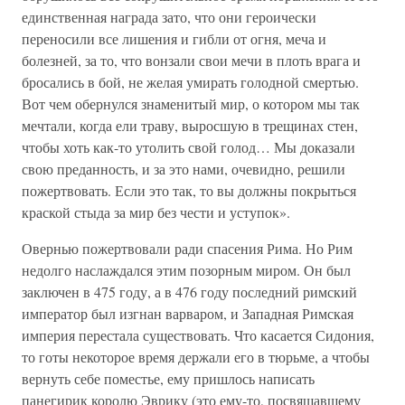
единственная награда зато, что они героически
переносили все лишения и гибли от огня, меча и
болезней, за то, что вонзали свои мечи в плоть врага и
бросались в бой, не желая умирать голодной смертью.
Вот чем обернулся знаменитый мир, о котором мы так
мечтали, когда ели траву, выросшую в трещинах стен,
чтобы хоть как-то утолить свой голод… Мы доказали
свою преданность, и за это нами, очевидно, решили
пожертвовать. Если это так, то вы должны покрыться
краской стыда за мир без чести и уступок».
Овернью пожертвовали ради спасения Рима. Но Рим
недолго наслаждался этим позорным миром. Он был
заключен в 475 году, а в 476 году последний римский
император был изгнан варваром, и Западная Римская
империя перестала существовать. Что касается Сидония,
то готы некоторое время держали его в тюрьме, а чтобы
вернуть себе поместье, ему пришлось написать
панегирик королю Эврику (это ему-то, посвящавшему