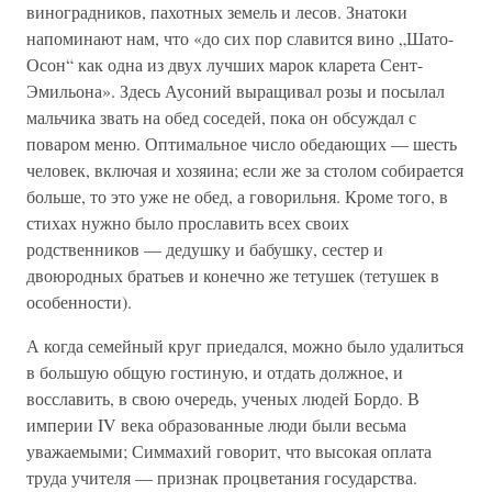
виноградников, пахотных земель и лесов. Знатоки
напоминают нам, что «до сих пор славится вино „Шато-
Осон“ как одна из двух лучших марок кларета Сент-
Эмильона». Здесь Аусоний выращивал розы и посылал
мальчика звать на обед соседей, пока он обсуждал с
поваром меню. Оптимальное число обедающих — шесть
человек, включая и хозяина; если же за столом собирается
больше, то это уже не обед, а говорильня. Кроме того, в
стихах нужно было прославить всех своих
родственников — дедушку и бабушку, сестер и
двоюродных братьев и конечно же тетушек (тетушек в
особенности).
А когда семейный круг приедался, можно было удалиться
в большую общую гостиную, и отдать должное, и
восславить, в свою очередь, ученых людей Бордо. В
империи IV века образованные люди были весьма
уважаемыми; Симмахий говорит, что высокая оплата
труда учителя — признак процветания государства.