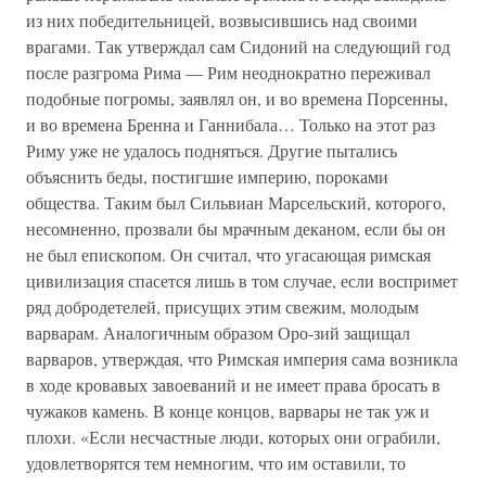
из них победительницей, возвысившись над своими
врагами. Так утверждал сам Сидоний на следующий год
после разгрома Рима — Рим неоднократно переживал
подобные погромы, заявлял он, и во времена Порсенны,
и во времена Бренна и Ганнибала… Только на этот раз
Риму уже не удалось подняться. Другие пытались
объяснить беды, постигшие империю, пороками
общества. Таким был Сильвиан Марсельский, которого,
несомненно, прозвали бы мрачным деканом, если бы он
не был епископом. Он считал, что угасающая римская
цивилизация спасется лишь в том случае, если воспримет
ряд добродетелей, присущих этим свежим, молодым
варварам. Аналогичным образом Оро-зий защищал
варваров, утверждая, что Римская империя сама возникла
в ходе кровавых завоеваний и не имеет права бросать в
чужаков камень. В конце концов, варвары не так уж и
плохи. «Если несчастные люди, которых они ограбили,
удовлетворятся тем немногим, что им оставили, то