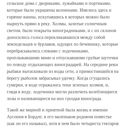
сельские дома с двориками, лужайками и портиками,
которые были украшены колоннами. Имелись здесь и
горячие ванны, искупавшись в которых можно было
нырнуть прямо в реку. Холмы, залитые солнечным
светом, были покрыты виноградниками, и с их склонов
доносились голоса перекликавшихся между собой
земледельцев и бурлаков, идущих по бечевнику, которые
перебрасывались словами с лодочниками,
проплывавшими мимо и отпускавшими грубые шуточки
по поводу отдыхающих виноградарей. На середине реки
рыбаки вытаскивали из воды сети, а примостившийся на
берегу рыболов забрасывал удочку. Когда сгущались
сумерки, в воде отражались тени зеленых холмов, и,
глядя в воду, лодочники могли различить колеблющиеся
лозы и наливающиеся на них гроздья винограда.
Такой же мирной и приятной была жизнь в имении
Аусония в Бордле, в его маленьком родовом поместье
(как он его называл), хотя в нем было четыреста гектаров