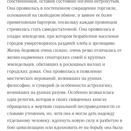
собственников, оставив состояние богачей нетронутым.
Она проявилась в постепенном сокращении торговли,
основанной на свободном обмене, и замене ее более
примитивным бартером, поскольку каждая провинция
стремилась стать самодостаточной. Она проявилась в
упадке земледелия, при котором безработное население
городов умиротворялось раздачей хлеба и зрелищами.
Жизнь бедняков очень сильно, очень резко отличалась от
жизни надменных сенаторских семей и крупных
земледельцев, обитавших в роскошных виллах и
городских домах. Она проявилась в появлении
мистических верований, возникших на руинах
философии, и суеверий (в особенности астрологии),
возникших на руинах разума. Особенно возвысилась
одна религия, которая в своих священных книгах
обращалась к жертвам социальной несправедливости со
словами утешения, но, хотя она и могла дать надежду
отдельному человеку, вдохнуть новую силу в разбитую в
бою цивилизацию или вдохновить ее на борьбу она была