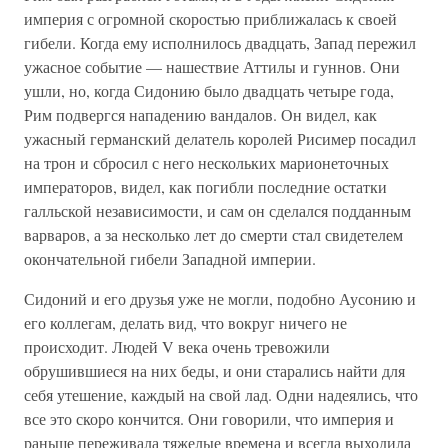
империя с огромной скоростью приближалась к своей
гибели. Когда ему исполнилось двадцать, Запад пережил
ужасное событие — нашествие Аттилы и гуннов. Они
ушли, но, когда Сидонию было двадцать четыре года,
Рим подвергся нападению вандалов. Он видел, как
ужасный германский делатель королей Рисимер посадил
на трон и сбросил с него нескольких марионеточных
императоров, видел, как погибли последние остатки
галльской независимости, и сам он сделался подданным
варваров, а за несколько лет до смерти стал свидетелем
окончательной гибели Западной империи.
Сидоний и его друзья уже не могли, подобно Аусонию и
его коллегам, делать вид, что вокруг ничего не
происходит. Людей V века очень тревожили
обрушившиеся на них беды, и они старались найти для
себя утешение, каждый на свой лад. Одни надеялись, что
все это скоро кончится. Они говорили, что империя и
раньше переживала тяжелые времена и всегда выходила