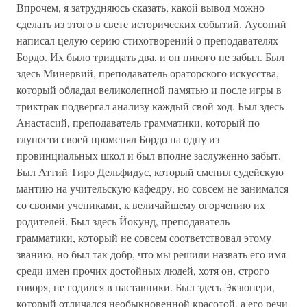
Впрочем, я затрудняюсь сказать, какой вывод можно
сделать из этого в свете исторических событий. Аусоний
написал целую серию стихотворений о преподавателях
Бордо. Их было тридцать два, и он никого не забыл. Был
здесь Минервий, преподаватель ораторского искусства,
который обладал великолепной памятью и после игры в
триктрак подвергал анализу каждый свой ход. Был здесь
Анастасий, преподаватель грамматики, который по
глупости своей променял Бордо на одну из
провинциальных школ и был вполне заслуженно забыт.
Был Аттий Тиро Дельфидус, который сменил судейскую
мантию на учительскую кафедру, но совсем не занимался
со своими учениками, к величайшему огорчению их
родителей. Был здесь Йокунд, преподаватель
грамматики, который не совсем соответствовал этому
званию, но был так добр, что мы решили назвать его имя
среди имен прочих достойных людей, хотя он, строго
говоря, не годился в наставники. Был здесь Экзюпери,
который отличался необыкновенной красотой, а его речи