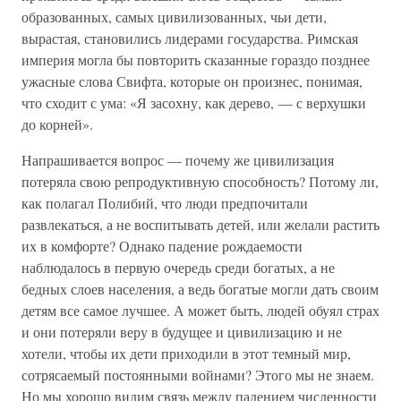
образованных, самых цивилизованных, чьи дети,
вырастая, становились лидерами государства. Римская
империя могла бы повторить сказанные гораздо позднее
ужасные слова Свифта, которые он произнес, понимая,
что сходит с ума: «Я засохну, как дерево, — с верхушки
до корней».
Напрашивается вопрос — почему же цивилизация
потеряла свою репродуктивную способность? Потому ли,
как полагал Полибий, что люди предпочитали
развлекаться, а не воспитывать детей, или желали растить
их в комфорте? Однако падение рождаемости
наблюдалось в первую очередь среди богатых, а не
бедных слоев населения, а ведь богатые могли дать своим
детям все самое лучшее. А может быть, людей обуял страх
и они потеряли веру в будущее и цивилизацию и не
хотели, чтобы их дети приходили в этот темный мир,
сотрясаемый постоянными войнами? Этого мы не знаем.
Но мы хорошо видим связь между падением численности