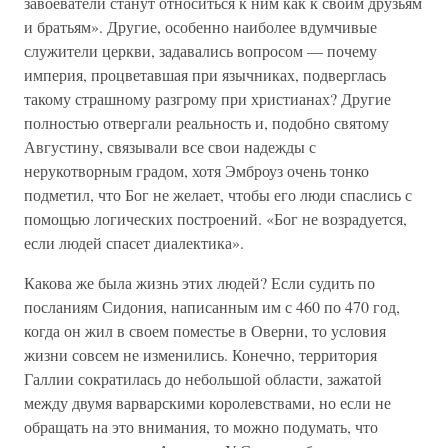
завоеватели станут относиться к ним как к своим друзьям
и братьям». Другие, особенно наиболее вдумчивые
служители церкви, задавались вопросом — почему
империя, процветавшая при язычниках, подверглась
такому страшному разгрому при христианах? Другие
полностью отвергали реальность и, подобно святому
Августину, связывали все свои надежды с
нерукотворным градом, хотя Эмброуз очень тонко
подметил, что Бог не желает, чтобы его люди спаслись с
помощью логических построений. «Бог не возрадуется,
если людей спасет диалектика».
Какова же была жизнь этих людей? Если судить по
посланиям Сидония, написанным им с 460 по 470 год,
когда он жил в своем поместье в Оверни, то условия
жизни совсем не изменились. Конечно, территория
Галлии сократилась до небольшой области, зажатой
между двумя варварскими королевствами, но если не
обращать на это внимания, то можно подумать, что