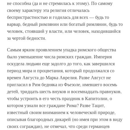
не способна (да и не стремилась к этому). По самому
своему характеру эта религия отличалась
беспристрастностью и годилась для всех — будь то
варвар, бедный римлянин или богатый римлянин, будь то
человек, стоявший у власти, или человек, находившийся
за чертой бедности.
Самым ярким проявлением упадка римского общества
было уменьшение числа римских граждан. Империя
оскудела людьми еще задолго до того, как завершился
период мира и процветания, который продолжался со
времен Августа до Марка Аврелия. Разве Август не
пригласил в Рим бедняка из Фьезоле, имевшего восемь
детей, тридцать шесть внуков и восемнадцать правнуков,
чтобы устроить в его честь праздник в Капитолии, о
котором узнали все граждане Рима? Разве Тацит,
известный своим вниманием к человеческой природе,
описывая благородных дикарей (но имея при этом в виду
своих сограждан), не отмечал, что среди германцев