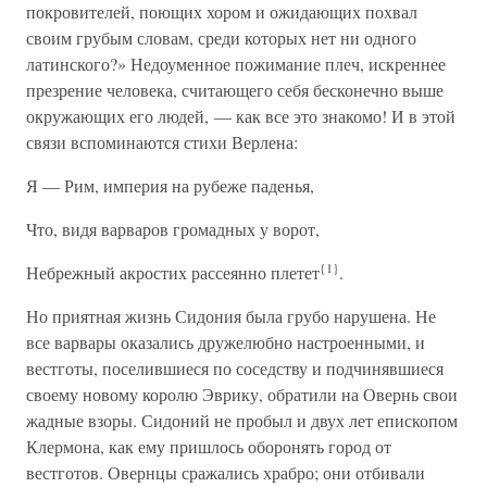
покровителей, поющих хором и ожидающих похвал
своим грубым словам, среди которых нет ни одного
латинского?» Недоуменное пожимание плеч, искреннее
презрение человека, считающего себя бесконечно выше
окружающих его людей, — как все это знакомо! И в этой
связи вспоминаются стихи Верлена:
Я — Рим, империя на рубеже паденья,
Что, видя варваров громадных у ворот,
{1}
Небрежный акростих рассеянно плетет
.
Но приятная жизнь Сидония была грубо нарушена. Не
все варвары оказались дружелюбно настроенными, и
вестготы, поселившиеся по соседству и подчинявшиеся
своему новому королю Эврику, обратили на Овернь свои
жадные взоры. Сидоний не пробыл и двух лет епископом
Клермона, как ему пришлось оборонять город от
вестготов. Овернцы сражались храбро; они отбивали