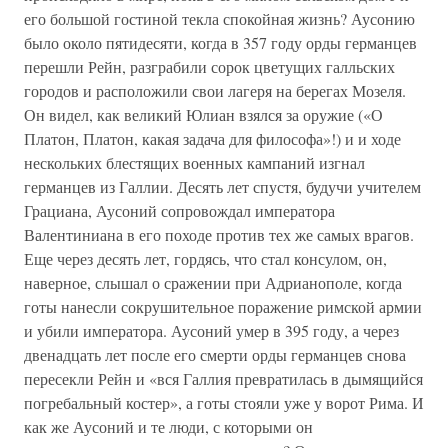
его большой гостиной текла спокойная жизнь? Аусонию
было около пятидесяти, когда в 357 году орды германцев
перешли Рейн, разграбили сорок цветущих галльских
городов и расположили свои лагеря на берегах Мозеля.
Он видел, как великий Юлиан взялся за оружие («О
Платон, Платон, какая задача для философа»!) и и ходе
нескольких блестящих военных кампаний изгнал
германцев из Галлии. Десять лет спустя, будучи учителем
Грациана, Аусоний сопровождал императора
Валентиниана в его походе против тех же самых врагов.
Еще через десять лет, гордясь, что стал консулом, он,
наверное, слышал о сражении при Адрианополе, когда
готы нанесли сокрушительное поражение римской армии
и убили императора. Аусоний умер в 395 году, а через
двенадцать лет после его смерти орды германцев снова
пересекли Рейн и «вся Галлия превратилась в дымящийся
погребальный костер», а готы стояли уже у ворот Рима. И
как же Аусоний и те люди, с которыми он