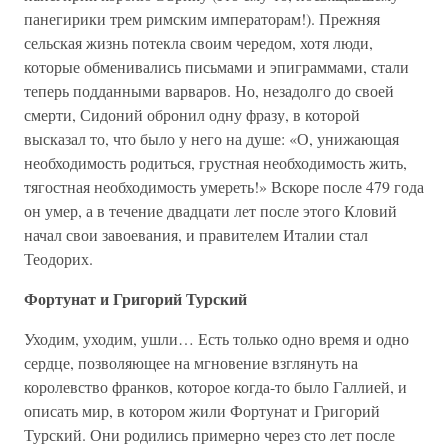
панегирики трем римским императорам!). Прежняя
сельская жизнь потекла своим чередом, хотя люди,
которые обменивались письмами и эпиграммами, стали
теперь подданными варваров. Но, незадолго до своей
смерти, Сидоний обронил одну фразу, в которой
высказал то, что было у него на душе: «О, унижающая
необходимость родиться, грустная необходимость жить,
тягостная необходимость умереть!» Вскоре после 479 года
он умер, а в течение двадцати лет после этого Кловий
начал свои завоевания, и правителем Италии стал
Теодорих.
Фортунат и Григорий Турский
Уходим, уходим, ушли… Есть только одно время и одно
сердце, позволяющее на мгновение взглянуть на
королевство франков, которое когда-то было Галлией, и
описать мир, в котором жили Фортунат и Григорий
Турский. Они родились примерно через сто лет после