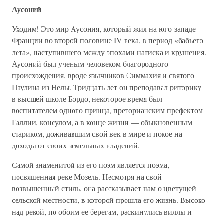
Аусоний
Уходим! Это мир Аусония, который жил на юго-западе
Франции во второй половине IV века, в период «бабьего
лета», наступившего между эпохами натиска и крушения.
Аусоний был ученым человеком благородного
происхождения, вроде язычников Симмахия и святого
Паулина из Нелы. Тридцать лет он преподавал риторику
в высшей школе Бордо, некоторое время был
воспитателем одного принца, преторианским префектом
Галлии, консулом, а в конце жизни — обыкновенным
стариком, доживавшим свой век в мире и покое на
доходы от своих земельных владений.
Самой знаменитой из его поэм является поэма,
посвященная реке Мозель. Несмотря на свой
возвышенный стиль, она рассказывает нам о цветущей
сельской местности, в которой прошла его жизнь. Высоко
над рекой, по обоим ее берегам, раскинулись виллы и