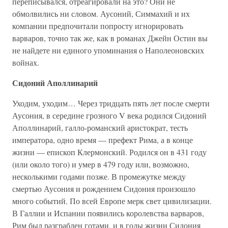
переписывался, отреагировали на это? Они не
обмолвились ни словом. Аусоний, Симмахий и их
компании предпочитали попросту игнорировать
варваров, точно так же, как в романах Джейн Остин вы
не найдете ни единого упоминания о Наполеоновских
войнах.
Сидоний Аполлинарий
Уходим, уходим… Через тридцать пять лет после смерти
Аусония, в середине грозного V века родился Сидоний
Аполлинарий, галло-романский аристократ, тесть
императора, одно время — префект Рима, а в конце
жизни — епископ Клермонский. Родился он в 431 году
(или около того) и умер в 479 году или, возможно,
несколькими годами позже. В промежутке между
смертью Аусония и рождением Сидония произошло
много событий. По всей Европе мерк свет цивилизации.
В Галлии и Испании появились королевства варваров,
Рим был разграблен готами, и в годы жизни Сидония