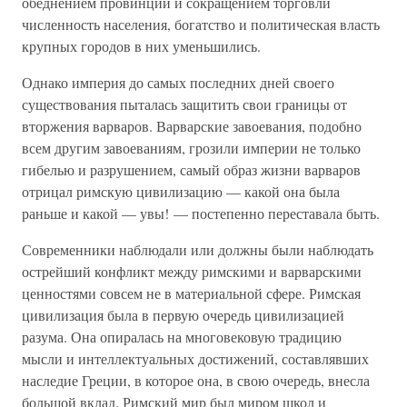
обеднением провинций и сокращением торговли
численность населения, богатство и политическая власть
крупных городов в них уменьшились.
Однако империя до самых последних дней своего
существования пыталась защитить свои границы от
вторжения варваров. Варварские завоевания, подобно
всем другим завоеваниям, грозили империи не только
гибелью и разрушением, самый образ жизни варваров
отрицал римскую цивилизацию — какой она была
раньше и какой — увы! — постепенно переставала быть.
Современники наблюдали или должны были наблюдать
острейший конфликт между римскими и варварскими
ценностями совсем не в материальной сфере. Римская
цивилизация была в первую очередь цивилизацией
разума. Она опиралась на многовековую традицию
мысли и интеллектуальных достижений, составлявших
наследие Греции, в которое она, в свою очередь, внесла
большой вклад. Римский мир был миром школ и