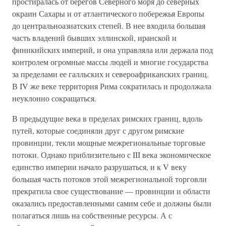
простиралась от берегов Северного моря до северных
окраин Сахары и от атлантического побережья Европы
до центральноазиатских степей. В нее входила большая
часть владений бывших эллинской, иранской и
финикийских империй, и она управляла или держала под
контролем огромные массы людей и многие государства
за пределами ее галльских и североафриканских границ.
В IV же веке территория Рима сократилась и продолжала
неуклонно сокращаться.
В предыдущие века в пределах римских границ, вдоль
путей, которые соединяли друг с другом римские
провинции, текли мощные межрегиональные торговые
потоки. Однако приблизительно с III века экономическое
единство империи начало разрушаться, и к V веку
большая часть потоков этой межрегиональной торговли
прекратила свое существование — провинции и области
оказались предоставленными самим себе и должны были
полагаться лишь на собственные ресурсы. А с