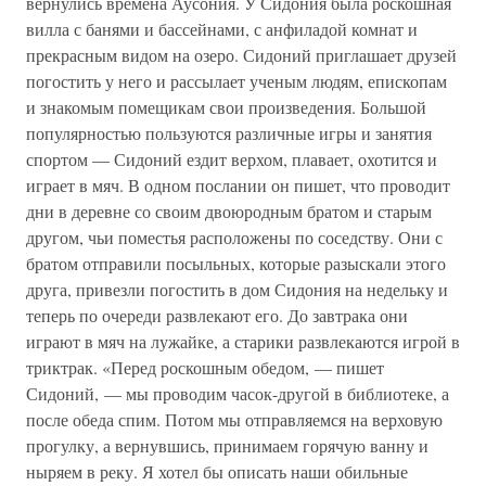
вернулись времена Аусония. У Сидония была роскошная
вилла с банями и бассейнами, с анфиладой комнат и
прекрасным видом на озеро. Сидоний приглашает друзей
погостить у него и рассылает ученым людям, епископам
и знакомым помещикам свои произведения. Большой
популярностью пользуются различные игры и занятия
спортом — Сидоний ездит верхом, плавает, охотится и
играет в мяч. В одном послании он пишет, что проводит
дни в деревне со своим двоюродным братом и старым
другом, чьи поместья расположены по соседству. Они с
братом отправили посыльных, которые разыскали этого
друга, привезли погостить в дом Сидония на недельку и
теперь по очереди развлекают его. До завтрака они
играют в мяч на лужайке, а старики развлекаются игрой в
триктрак. «Перед роскошным обедом, — пишет
Сидоний, — мы проводим часок-другой в библиотеке, а
после обеда спим. Потом мы отправляемся на верховую
прогулку, а вернувшись, принимаем горячую ванну и
ныряем в реку. Я хотел бы описать наши обильные