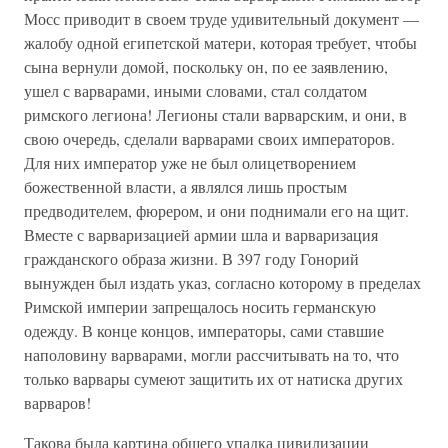
Мосс приводит в своем труде удивительный документ —
жалобу одной египетской матери, которая требует, чтобы
сына вернули домой, поскольку он, по ее заявлению,
ушел с варварами, иными словами, стал солдатом
римского легиона! Легионы стали варварским, и они, в
свою очередь, сделали варварами своих императоров.
Для них император уже не был олицетворением
божественной власти, а являлся лишь простым
предводителем, фюрером, и они поднимали его на щит.
Вместе с варваризацией армии шла и варваризация
гражданского образа жизни. В 397 году Гонорий
вынужден был издать указ, согласно которому в пределах
Римской империи запрещалось носить германскую
одежду. В конце концов, императоры, сами ставшие
наполовину варварами, могли рассчитывать на то, что
только варвары сумеют защитить их от натиска других
варваров!
Такова была картина общего упадка цивилизации