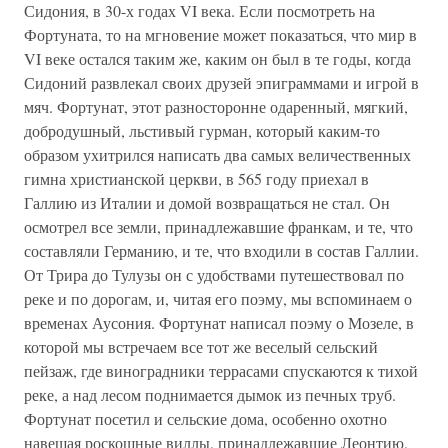
Сидония, в 30-х годах VI века. Если посмотреть на
Фортуната, то на мгновение может показаться, что мир в
VI веке остался таким же, каким он был в те годы, когда
Сидоний развлекал своих друзей эпиграммами и игрой в
мяч. Фортунат, этот разносторонне одаренный, мягкий,
добродушный, льстивый гурман, который каким-то
образом ухитрился написать два самых величественных
гимна христианской церкви, в 565 году приехал в
Галлию из Италии и домой возвращаться не стал. Он
осмотрел все земли, принадлежавшие франкам, и те, что
составляли Германию, и те, что входили в состав Галлии.
От Трира до Тулузы он с удобствами путешествовал по
реке и по дорогам, и, читая его поэму, мы вспоминаем о
временах Аусония. Фортунат написал поэму о Мозеле, в
которой мы встречаем все тот же веселый сельский
пейзаж, где виноградники террасами спускаются к тихой
реке, а над лесом поднимается дымок из печных труб.
Фортунат посетил и сельские дома, особенно охотно
навещая роскошные виллы, принадлежавшие Леонтию,