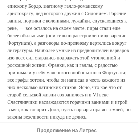
епископу Бордо, знатному галло-романскому
аристократу, дед которого дружил с Сидонием. Горячие
ванны, портики с колоннами, лужайки, спускающиеся к
реке, — все осталось на своем месте; пиры стали еще
более обильными (они сильно расстроили пищеварение
Фортуната), а разговоры по-прежнему вертелись вокруг
литературы. Наиболее умные из предводителей варваров
изо всех сил старались подражать этой утонченной и
роскошной жизни. Франки, как и галлы, с радостью
принимали у себя маленького любопытного Фортуната;
все графы хотели, чтобы он написал в честь каждого из
них несколько латинских стихов. Ясно, что кое-что от
старой сельской жизни сохранилось и в VI веке.
Счастливчики наслаждаются горячими ваннами и игрой
в мяч; как говорит Дилл, пусть варвары правят землей, но
законы вежливости никуда не делись.
Но, взглянув на эту жизнь пристальнее, мы начинаем
Продолжение на Литрес
понимать, что мир стал совсем другим. Трагедия VI века