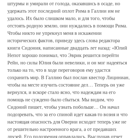
штурмы и умирали от голода, оказавшись в осаде, но
удержать этот последний оплот Рима в Галлии им не
удалось. Их было слишком мало, и для того, чтобы
отстоять родную землю, они нуждались в помощи Рима.
Чтобы никто не упрекнул меня в искажении
исторических фактов, приведу здесь слова редактора
книги Сидония, написанные двадцать лет назад: «Юлий
Непот хорошо понимал, что Эврик решится перейти
Рейн, но силы Юлия были невелики, и он мог надеяться
только на то, что в ходе переговоров ему удастся
сохранить мир. В Галлию был послан квестор Лициниан,
чтобы на месте изучить состояние дел… Теперь он уже
вернулся, и вскоре стало ясно, что надеждам на его
помощь не суждено было сбыться. Мы видим, что
Сидоний пишет, чтобы узнать побольше… Он начал
подозревать, что за его спиной идет какая-то возня и что
настоящая опасность для Оверни исходит теперь уже не
от решительно настроенного врага, а от предавших
друзей. Его подозрения оправдались. Выслушав отчет