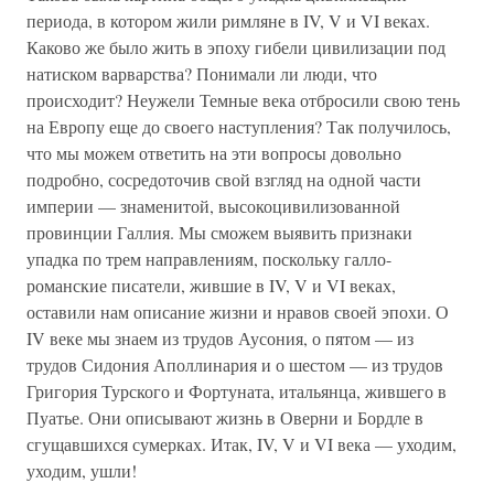
периода, в котором жили римляне в IV, V и VI веках.
Каково же было жить в эпоху гибели цивилизации под
натиском варварства? Понимали ли люди, что
происходит? Неужели Темные века отбросили свою тень
на Европу еще до своего наступления? Так получилось,
что мы можем ответить на эти вопросы довольно
подробно, сосредоточив свой взгляд на одной части
империи — знаменитой, высокоцивилизованной
провинции Галлия. Мы сможем выявить признаки
упадка по трем направлениям, поскольку галло-
романские писатели, жившие в IV, V и VI веках,
оставили нам описание жизни и нравов своей эпохи. О
IV веке мы знаем из трудов Аусония, о пятом — из
трудов Сидония Аполлинария и о шестом — из трудов
Григория Турского и Фортуната, итальянца, жившего в
Пуатье. Они описывают жизнь в Оверни и Бордле в
сгущавшихся сумерках. Итак, IV, V и VI века — уходим,
уходим, ушли!