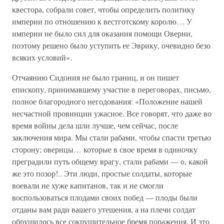
квестора, собрали совет, чтобы определить политику
империи по отношению к вестготскому королю… У
империи не было сил для оказания помощи Оверни,
поэтому решено было уступить ее Эврику, очевидно безо
всяких условий».
Отчаянию Сидония не было границ, и он пишет
епископу, принимавшему участие в переговорах, письмо,
полное благородного негодования: «Положение нашей
несчастной провинции ужасное. Все говорят, что даже во
время войны дела шли лучше, чем сейчас, после
заключения мира. Мы стали рабами, чтобы спасти третью
сторону; овернцы… которые в свое время в одиночку
преградили путь общему врагу, стали рабами — о, какой
же это позор!.. Эти люди, простые солдаты, которые
воевали не хуже капитанов, так и не смогли
воспользоваться плодами своих побед — плоды были
отданы вам ради вашего утешения, а на плечи солдат
обрушилось все сокрушительное бремя поражения. И это