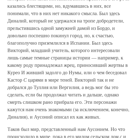
казались блестящими, но, вдумавшись в них, все
понимали, что в них нет никакого смысла. Был здесь
Диналий, который не удержался на тропе добродетели,
прельстившись одной замужней дамой из Бордо, и
довольно поспешно покинул город, но, к счастью,
благополучно приземлился в Испании. Был здесь
Викторий, младший учитель, которого интересовали
лишь самые темные страницы истории — например, к
какому роду принадлежал жрец, приносивший жертвы в
Курео И живший задолго до Нумы, или о чем беседовал
Кастор
С
царями в мире теней. Викторий так и не
добрался до Туллия или Вергилия, а ведь мог бы это
сделать, если бы продолжал читать и дальше, однако
смерть слишком рано прибрала его. Эти персонажи
кажутся нам очень знакомыми (за исключением, конечно,
Диналия), и Аусоний описал их как живых.
Таков был мир, представленный нам Аусонием. Но что
происходило в мире, пока в его милом сельском дом
с
и