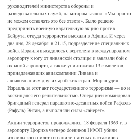
руководителей министерства обороны и
разведывательных служб, на котором заявил: «Мы просто
не можем оставлять это без ответа». Было решено
предпринять военную карательную акцию против
Бейрута, откуда террористы выехали в Афины. И через
два дня, 28 декабря, в 21.15, подразделение специальных
войск Израиля высадилось с вертолета в международном
аэропорту к югу от ливанской столицы и завязали бой с
охраной аэропорта, а также уничтожили 13 самолетов,
принадлежавших авиакомпании Ливана и
авиакомпаниям других арабских стран. Мир осудил
Израиль за этот акт государственного терроризма — но и
восхищался его решительностью. Операцией командовал
бригадный генерал парашютно-десантных войск Рафаэль
(Рафуль) Эйтан, а выполняли силы «сайерет».
Акции террористов продолжались. 18 февраля 1969 г. в
аэропорту Цюриха четверо боевиков НФОП убили
израильского пилота и ранили пятерых пассажиров.