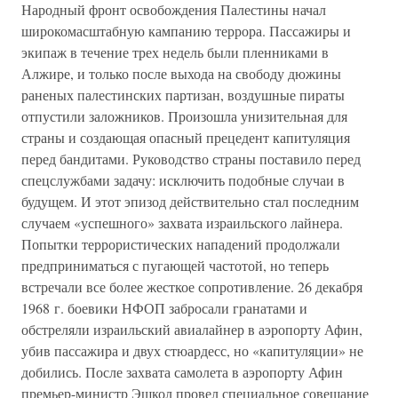
Народный фронт освобождения Палестины начал
широкомасштабную кампанию террора. Пассажиры и
экипаж в течение трех недель были пленниками в
Алжире, и только после выхода на свободу дюжины
раненых палестинских партизан, воздушные пираты
отпустили заложников. Произошла унизительная для
страны и создающая опасный прецедент капитуляция
перед бандитами. Руководство страны поставило перед
спецслужбами задачу: исключить подобные случаи в
будущем. И этот эпизод действительно стал последним
случаем «успешного» захвата израильского лайнера.
Попытки террористических нападений продолжали
предприниматься с пугающей частотой, но теперь
встречали все более жесткое сопротивление. 26 декабря
1968 г. боевики НФОП забросали гранатами и
обстреляли израильский авиалайнер в аэропорту Афин,
убив пассажира и двух стюардесс, но «капитуляции» не
добились. После захвата самолета в аэропорту Афин
премьер-министр Эшкол провел специальное совещание