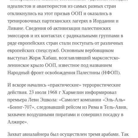
идеалистов и авантюристов из самых разных стран
откликнулись на этот призыв ООП и оказались в
тренировочных партизанских лагерях в Иордании и
Ливане. Сведения об активизации палестинских
эмиссаров и их контактах с радикальными группами в
ряде европейских стран стали поступать от различных
европейских спецслужб. Основным вербовщиком
выступал Жорж Хабаш, возглавлявший марксистско-
ленинское крыло ООП, известное под названием
Народный фронт освобождения Палестины (НФОП).
И вскоре начались «практические» террористические
действия. 23 июля 1968 г Хармелин информировал
премьера Леви Эшкола: «Самолет компании «Эль-Аль»
«Боинг-707», следовавший рейсом из Рима в Тель-Авив,
захвачен воздушными пиратами и совершил посадку в
Алжире».
Захват авиалайнера был осуществлен тремя арабами. Так