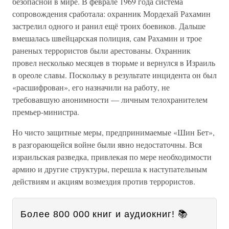
безопасной в мире. В феврале 1969 года система
сопровождения сработала: охранник Мордехай Рахамин
застрелил одного и ранил ещё троих боевиков. Дальше
вмешалась швейцарская полиция, сам Рахамин и трое
раненых террористов были арестованы. Охранник
провел несколько месяцев в тюрьме и вернулся в Израиль
в ореоле славы. Поскольку в результате инцидента он был
«расшифрован», его назначили на работу, не
требовавшую анонимности — личным телохранителем
премьер-министра.
Но чисто защитные меры, предпринимаемые «Шин Бет»,
в разгорающейся войне были явно недостаточны. Вся
израильская разведка, привлекая по мере необходимости
армию и другие структуры, перешла к наступательным
действиям и акциям возмездия против террористов.
Более 800 000 книг и аудиокниг! 📚