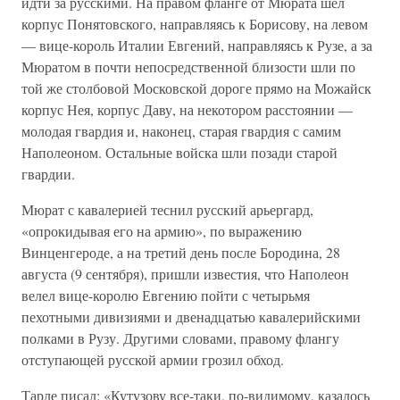
идти за русскими. На правом фланге от Мюрата шел
корпус Понятовского, направляясь к Борисову, на левом
— вице-король Италии Евгений, направляясь к Рузе, а за
Мюратом в почти непосредственной близости шли по
той же столбовой Московской дороге прямо на Можайск
корпус Нея, корпус Даву, на некотором расстоянии —
молодая гвардия и, наконец, старая гвардия с самим
Наполеоном. Остальные войска шли позади старой
гвардии.
Мюрат с кавалерией теснил русский арьергард,
«опрокидывая его на армию», по выражению
Винценгероде, а на третий день после Бородина, 28
августа (9 сентября), пришли известия, что Наполеон
велел вице-королю Евгению пойти с четырьмя
пехотными дивизиями и двенадцатью кавалерийскими
полками в Рузу. Другими словами, правому флангу
отступающей русской армии грозил обход.
Тарле писал: «Кутузову все-таки, по-видимому, казалось