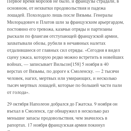
Первое время морозов не было, и французы страдали, в
основном, от нехватки продовольствия и падежа
лошадей. Похолодало лишь после Вязьмы. Генералы
Милорадович и Платов шли за французским арьергардом,
постоянно его тревожа, казачьи отряды и партизаны
рыскали по флангам отступающей французской армии,
захватывали обозы, рубили в нечаянных налетах
отдалившиеся от главных сил отряды. «Сегодня я видел
сцену ужаса, которую редко можно встретить в новейших
войнах, — записывает Вильсон[158] 5 ноября в 40
верстах от Вязьмы, по дороге к Смоленску. — 2 тысячи
человек, нагих, мертвых или умирающих, и несколько
тысяч мертвых лошадей, которые по большей части пали
от голода».
29 октября Наполеон добрался до Гжатска. 9 ноября он
въехал в Смоленск, где обнаружил в несколько раз
меньшие запасы продовольствия, чем значилось в
рапортах. 17 ноября французская армия покинул