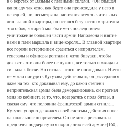
в 6 верстах от Вязьмы с главными силами. «Он слышал
канонаду так ясно, как будто она происходила у него в
передней, но, несмотря на настояния всех значительных
лиц главной квартиры, он остался безучастным зрителем
этого боя, который мог бы иметь последствием
уничтожение большей части армии Наполеона и взятие
нами в плен маршала и вице-короля... В главной квартире
все горели нетерпением сразиться с неприятелем;
генералы и офицеры роптали и жгли бивуаки, чтобы
доказать, что они более не нужны; все только и ожидали
сигнала к битве. Но сигнала этого не последовало. Ничто
не могло понудить Кутузова действовать, он рассердился
даже на тех, кто доказывал ему, до какой степени
неприятельская армия была деморализована, он прогнал
меня из кабинета за то, что, возвратясь с поля битвы, я
сказал ему, что половина французской армии сгнила...
Кутузов упорно держался своей системы действия и шел
параллельно с неприятелем. Он не хотел рисковать и
предпочел подвергнуться порицанию всей армии»[160],