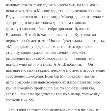
нужным что-то такое сделать, чтобы хоть на миг могло
показаться, что за Москву ведется вооруженная борьба».
Вдруг ни с того ни с сего, когда Милорадович отступал с
арьергардом под жестоким давлением главных
французских сил, 13 сентября приходит бумага от
Ермолова. В этой бумаге по повелению Кутузова, во-
первых, сообщается, что Москва будет сдана, а во-вторых,
«Милорадовичу представляется почтить древнюю
столицу видом сражения под стенами ее». «Это
выражение взорвало Милорадовича, — говорит его
приближенный и очевидец А.А. Щербинин. — Он
признал его макиавеллистическим и отнес к изобретению
собственно Ермолова. Если бы Милорадович завязал
дело с массою сил наполеоновских и проиграл бы оное,
как необходимо произошло бы, то его обвинили бы,
сказав: "Мы вам предписали только маневр, только вид
сражения"»[155].
13 сентября состоялся знаменитый «совет в Филях», в