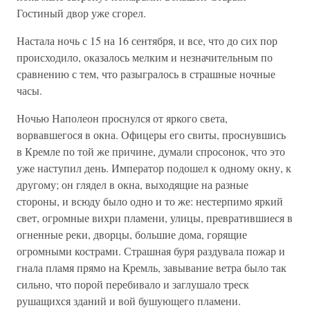
Гостиный двор уже сгорел.
Настала ночь с 15 на 16 сентября, и все, что до сих пор
происходило, оказалось мелким и незначительным по
сравнению с тем, что разыгралось в страшные ночные
часы.
Ночью Наполеон проснулся от яркого света,
ворвавшегося в окна. Офицеры его свиты, проснувшись
в Кремле по той же причине, думали спросонок, что это
уже наступил день. Император подошел к одному окну, к
другому; он глядел в окна, выходящие на разные
стороны, и всюду было одно и то же: нестерпимо яркий
свет, огромные вихри пламени, улицы, превратившиеся в
огненные реки, дворцы, большие дома, горящие
огромными кострами. Страшная буря раздувала пожар и
гнала пламя прямо на Кремль, завывание ветра было так
сильно, что порой перебивало и заглушало треск
рушащихся зданий и вой бушующего пламени.