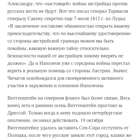
Александру, что «настоящей» войны австрийцы против
русских вести не будут. Вот что писал генерал Тормасов
генералу Сакену секретно еще 7 июля 1812 г. из Луцка:
«В заключение поставляю обязанностью открыть вашему
превосходительству, что по высочайшему удостоверению
со стороны австрийской границы можем мы быть
покойны, каковую важную тайну относительно
безопасности нашей от австрийцев никому вверять не
должно». Да и Наполеон уже с середины войны перестал
верить в реальную помощь со стороны Австрии. Значит,
Чичагов освобождался для своевременного активного
участия в окружении и пленении Наполеона.
Витгенштейн на северном фланге был более связан. Весь
конец лета и раннюю осень Витгенштейн простоял за
Дриссой. Только когда к нему подошло петербургское
ополчение, он начал действовать. 19 октября
Витгенштейну удалось заставить Сен-Сира отступить от
Полоцка, после чего русские заняли этот город, казаки же