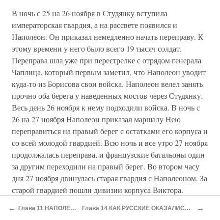
В ночь с 25 на 26 ноября в Студянку вступила
императорская гвардия, а на рассвете появился и
Наполеон. Он приказал немедленно начать переправу. К
этому времени у него было всего 19 тысяч солдат.
Переправа шла уже при перестрелке с отрядом генерала
Чаплица, который первым заметил, что Наполеон уводит
куда-то из Борисова свои войска. Наполеон велел занять
прочно оба берега у наведенных мостов через Студянку.
Весь день 26 ноября к нему подходили войска. В ночь с
26 на 27 ноября Наполеон приказал маршалу Нею
переправиться на правый берег с остатками его корпуса и
со всей молодой гвардией. Всю ночь и все утро 27 ноября
продолжалась переправа, и французские батальоны один
за другим переходили на правый берег. Во втором часу
дня 27 ноября двинулась старая гвардия с Наполеоном. За
старой гвардией пошли дивизии корпуса Виктора.
Переправившаяся французская армия выстраивалась на
←
→
Глава 11 НАПОЛЕОН ФОРСИРУЕТ НЕМАН
Глава 14 КАК РУССКИЕ ОКАЗАЛИСЬ В ПАРИЖЕ, И КАКОЙ ОТ ЭТОГО БЫЛ ПРОК
правом берегу.