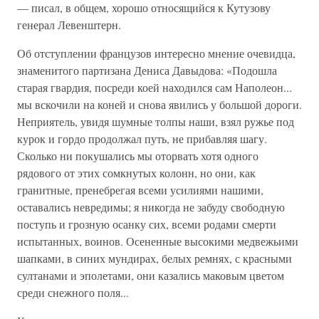
— писал, в общем, хорошо относящийся к Кутузову
генерал Левенштерн.
Об отступлении французов интересно мнение очевидца,
знаменитого партизана Дениса Давыдова: «Подошла
старая гвардия, посреди коей находился сам Наполеон...
мы вскочили на коней и снова явились у большой дороги.
Неприятель, увидя шумные толпы наши, взял ружье под
курок и гордо продолжал путь, не прибавляя шагу.
Сколько ни покушались мы оторвать хотя одного
рядового от этих сомкнутых колонн, но они, как
гранитные, пренебрегая всеми усилиями нашими,
оставались невредимы; я никогда не забуду свободную
поступь и грозную осанку сих, всеми родами смерти
испытанных, воинов. Осененные высокими медвежьими
шапками, в синих мундирах, белых ремнях, с красными
султанами и эполетами, они казались маковым цветом
среди снежного поля...