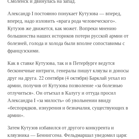
Смоленск и двинулась на запад.
Александр I постоянно понукает Кутузова — вперед,
вперед, надо изловить «врага рода человеческого».
Кутузов же движется, как может. Вопреки мнению
большинства наших историков потери русской армии от
болезней, голода и холода были вполне сопоставимы с
французскими.
Как в ставке Кутузова, так и в Петербурге ведутся
бесконечные интриги, генералы пишут кляузы и доносы
друг на друга. 22 сентября (4 октября) Барклай уехал из
армии, получив от Кутузова позволение «за болезнью
отлучиться». Он отъехал в Калугу и оттуда просил
Александра I «за милость» об увольнении ввиду
«беспорядков, изнурения и безначалия, существующих в
армии».
Затем Кутузов избавился от другого конкурента и
кляузника — Беннигсена. Фельдмаршал уведомил царя: