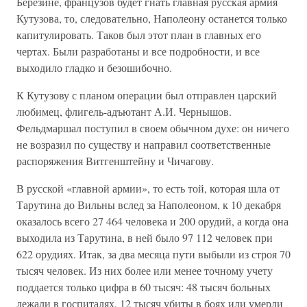
Березине, французов будет гнать главная русская армия
Кутузова, то, следовательно, Наполеону останется только
капитулировать. Таков был этот план в главных его
чертах. Были разработаны и все подробности, и все
выходило гладко и безошибочно.
К Кутузову с планом операции был отправлен царский
любимец, флигель-адъютант А.И. Чернышов.
Фельдмаршал поступил в своем обычном духе: он ничего
не возразил по существу и направил соответственные
распоряжения Витгенштейну и Чичагову.
В русской «главной армии», то есть той, которая шла от
Тарутина до Вильны вслед за Наполеоном, к 10 декабря
оказалось всего 27 464 человека и 200 орудий, а когда она
выходила из Тарутина, в ней было 97 112 человек при
622 орудиях. Итак, за два месяца пути выбыли из строя 70
тысяч человек. Из них более или менее точному учету
поддается только цифра в 60 тысяч: 48 тысяч больных
лежали в госпиталях, 12 тысяч убиты в боях или умерли