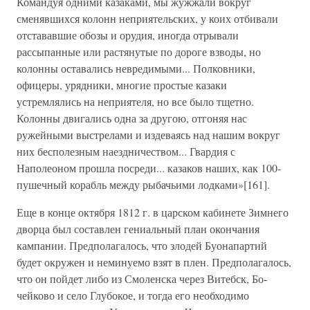
Командуя одними казаками, мы жужжали вокруг
сменявшихся колонн неприятельских, у коих отбивали
отстававшие обозы и орудия, иногда отрывали
рассыпанные или растянутые по дороге взводы, но
колонны оставались невредимыми... Полковники,
офицеры, урядники, многие простые казаки
устремлялись на неприятеля, но все было тщетно.
Колонны двигались одна за другою, отгоняя нас
ружейными выстрелами и издеваясь над нашим вокруг
них бесполезным наездничеством... Гвардия с
Наполеоном прошла посреди... казаков наших, как 100-
пушечный корабль между рыбачьими лодками»[161].
Еще в конце октября 1812 г. в царском кабинете Зимнего
дворца был составлен гениальный план окончания
кампании. Предполагалось, что злодей Буонапартий
будет окружен и неминуемо взят в плен. Предполагалось,
что он пойдет либо из Смоленска через Витебск, Бо-
чейково и село Глубокое, и тогда его необходимо