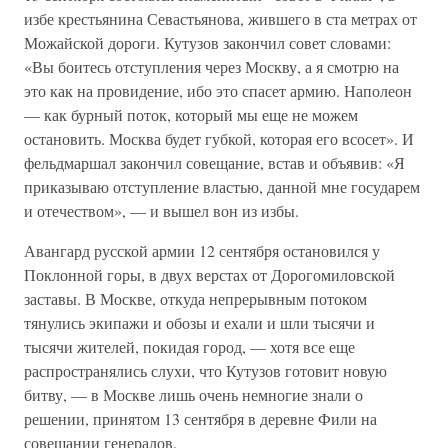
избе крестьянина Севастьянова, жившего в ста метрах от
Можайской дороги. Кутузов закончил совет словами:
«Вы боитесь отступления через Москву, а я смотрю на
это как на провидение, ибо это спасет армию. Наполеон
— как бурный поток, который мы еще не можем
остановить. Москва будет губкой, которая его всосет». И
фельдмаршал закончил совещание, встав и объявив: «Я
приказываю отступление властью, данной мне государем
и отечеством», — и вышел вон из избы.
Авангард русской армии 12 сентября остановился у
Поклонной горы, в двух верстах от Дорогомиловской
заставы. В Москве, откуда непрерывным потоком
тянулись экипажи и обозы и ехали и шли тысячи и
тысячи жителей, покидая город, — хотя все еще
распространялись слухи, что Кутузов готовит новую
битву, — в Москве лишь очень немногие знали о
решении, принятом 13 сентября в деревне Фили на
совещании генералов.