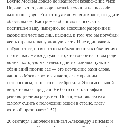
Взятие Москвы довело до крайности раздражение умов.
Недовольство дошло до высшей точки, и вашу особу
далеко не щадят. Если это уже до меня доходит, то судите
об остальном. Вас громко обвиняют в несчастье,
постигшем вашу империю, во всеобщем разорении и
разорении частных лиц, наконец, в том, что вы погубили
честь страны и вашу личную честь. И не один какой-
нибудь класс, но все классы объединяются в обвинениях
против вас. Не входя уже в то, что говорится о том роде
войны, которую мы ведем, один из главных пунктов
обвинений против вас — это нарушение вами слова,
данного Москве, которая вас ждала с крайним
нетерпением, и то, что вы ее бросили. Это имеет такой
вид, что вы ее предали. Не бойтесь катастрофы в
революционном роде, нет. Но я предоставляю вам
самому судить о положении вещей в стране, главу
которой презирают»[157].
20 сентября Наполеон написал Александру I письмо и