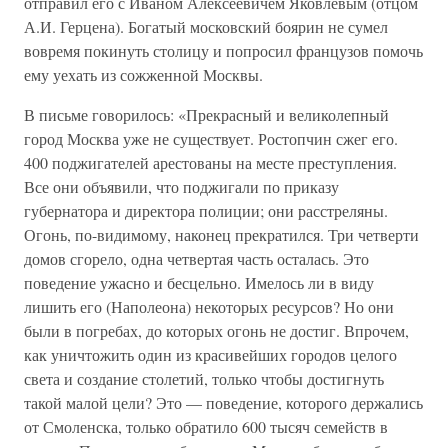
отправил его с Иваном Алексеевичем Яковлевым (отцом
А.И. Герцена). Богатый московский боярин не сумел
вовремя покинуть столицу и попросил французов помочь
ему уехать из сожженной Москвы.
В письме говорилось: «Прекрасный и великолепный
город Москва уже не существует. Ростопчин сжег его.
400 поджигателей арестованы на месте преступления.
Все они объявили, что поджигали по приказу
губернатора и директора полиции; они расстреляны.
Огонь, по-видимому, наконец прекратился. Три четверти
домов сгорело, одна четвертая часть осталась. Это
поведение ужасно и бесцельно. Имелось ли в виду
лишить его (Наполеона) некоторых ресурсов? Но они
были в погребах, до которых огонь не достиг. Впрочем,
как уничтожить один из красивейших городов целого
света и создание столетий, только чтобы достигнуть
такой малой цели? Это — поведение, которого держались
от Смоленска, только обратило 600 тысяч семейств в