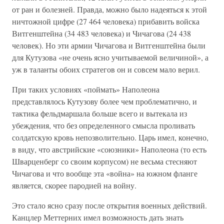
от ран и болезней. Правда, можно было надеяться к этой
ничтожной цифре (27 464 человека) прибавить войска
Витгенштейна (34 483 человека) и Чичагова (24 438
человек). Но эти армии Чичагова и Витгенштейна были
для Кутузова «не очень ясно учитываемой величиной», а
уж в таланты обоих стратегов он и совсем мало верил.
При таких условиях «поймать» Наполеона
представлялось Кутузову более чем проблематично, и
тактика фельдмаршала больше всего и вытекала из
убеждения, что без определенного смысла проливать
солдатскую кровь непозволительно. Царь имел, конечно,
в виду, что австрийские «союзники» Наполеона (то есть
Шварценберг со своим корпусом) не весьма стесняют
Чичагова и что вообще эта «война» на южном фланге
является, скорее пародией на войну.
Это стало ясно сразу после открытия военных действий.
Канцлер Меттерних имел возможность дать знать