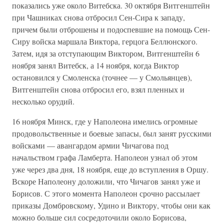
показались уже около Витебска. 30 октября Витгенштейн
при Чашниках снова отбросил Сен-Сира к западу,
причем были отброшены и подоспевшие на помощь Сен-
Сиру войска маршала Виктора, герцога Беллюнского.
Затем, идя за отступающим Виктором, Витгенштейн 6
ноября занял Витебск, а 14 ноября, когда Виктор
остановился у Смоленска (точнее — у Смольянцев),
Витгенштейн снова отбросил его, взял пленных и
несколько орудий.
16 ноября Минск, где у Наполеона имелись огромные
продовольственные и боевые запасы, был занят русскими
войсками — авангардом армии Чичагова под
начальством графа Ламберта. Наполеон узнал об этом
уже через два дня, 18 ноября, еще до вступления в Оршу.
Вскоре Наполеону доложили, что Чичагов занял уже и
Борисов. С этого момента Наполеон срочно рассылает
приказы Домбровскому, Удино и Виктору, чтобы они как
можно больше сил сосредоточили около Борисова,