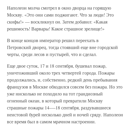
Наполеон молча смотрел в окно дворца на горящую
Москву. «Это они сами поджигают. Что за люди! Это
скифы!» — воскликнул он. Затем добавил: «Какая
решимость! Варвары! Какое страшное зрелище!»
В конце концов император решил переехать в
Петровский дворец, тогда стоявший еще вне городской
черты, среди лесов и пустырей, что и сделал.
Еще двое суток, 17 и 18 сентября, бушевал пожар,
уничтоживший около трех четвертей города. Пожары
продолжались, и, собственно, редкий день пребывания
французов в Москве обходился совсем без пожара. Но это
уже нисколько не походило на тот грандиозный
огненный океан, в который превратили Москву
страшные пожары 14-—18 сентября, раздувавшиеся
неистовой бурей несколько дней и ночей сряду. Наполеон
все время был в самом мрачном настроении.