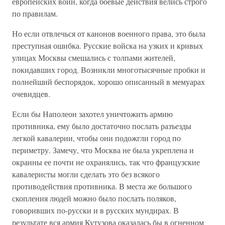
европейских войн, когда боевые действия велись строго
по правилам.
Но если отвлечься от канонов военного права, это была
преступная ошибка. Русские войска на узких и кривых
улицах Москвы смешались с толпами жителей,
покидавших город. Возникли многотысячные пробки и
полнейший беспорядок, хорошо описанный в мемуарах
очевидцев.
Если бы Наполеон захотел уничтожить армию
противника, ему было достаточно послать разъезды
легкой кавалерии, чтобы они подожгли город по
периметру. Замечу, что Москва не была укреплена и
окраины ее почти не охранялись, так что французские
кавалеристы могли сделать это без всякого
противодействия противника. В места же большого
скопления людей можно было послать поляков,
говоривших по-русски и в русских мундирах. В
результате вся армия Кутузова оказалась бы в огненном