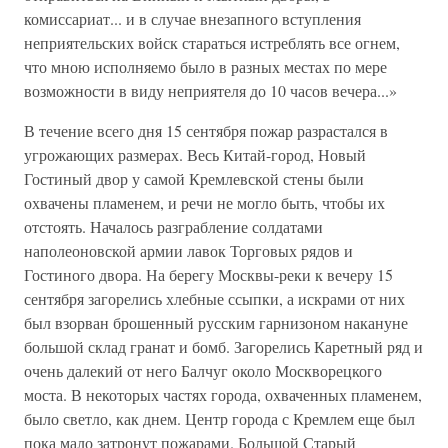
комиссариат... и в случае внезапного вступления
неприятельских войск стараться истреблять все огнем,
что мною исполняемо было в разных местах по мере
возможности в виду неприятеля до 10 часов вечера...»
В течение всего дня 15 сентября пожар разрастался в
угрожающих размерах. Весь Китай-город, Новый
Гостиный двор у самой Кремлевской стены были
охвачены пламенем, и речи не могло быть, чтобы их
отстоять. Началось разграбление солдатами
наполеоновской армии лавок Торговых рядов и
Гостиного двора. На берегу Москвы-реки к вечеру 15
сентября загорелись хлебные ссыпки, а искрами от них
был взорван брошенный русским гарнизоном накануне
большой склад гранат и бомб. Загорелись Каретный ряд и
очень далекий от него Балчуг около Москворецкого
моста. В некоторых частях города, охваченных пламенем,
было светло, как днем. Центр города с Кремлем еще был
пока мало затронут пожарами. Большой Старый