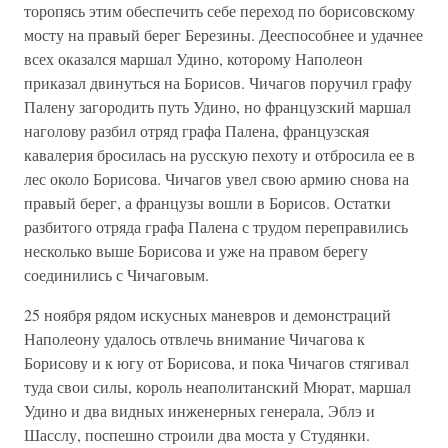
торопясь этим обеспечить себе переход по борисовскому
мосту на правый берег Березины. Дееспособнее и удачнее
всех оказался маршал Удино, которому Наполеон
приказал двинуться на Борисов. Чичагов поручил графу
Палену загородить путь Удино, но французский маршал
наголову разбил отряд графа Палена, французская
кавалерия бросилась на русскую пехоту и отбросила ее в
лес около Борисова. Чичагов увел свою армию снова на
правый берег, а французы вошли в Борисов. Остатки
разбитого отряда графа Палена с трудом переправились
несколько выше Борисова и уже на правом берегу
соединились с Чичаговым.
25 ноября рядом искусных маневров и демонстраций
Наполеону удалось отвлечь внимание Чичагова к
Борисову и к югу от Борисова, и пока Чичагов стягивал
туда свои силы, король неаполитанский Мюрат, маршал
Удино и два видных инженерных генерала, Эблэ и
Шасслу, поспешно строили два моста у Студянки.