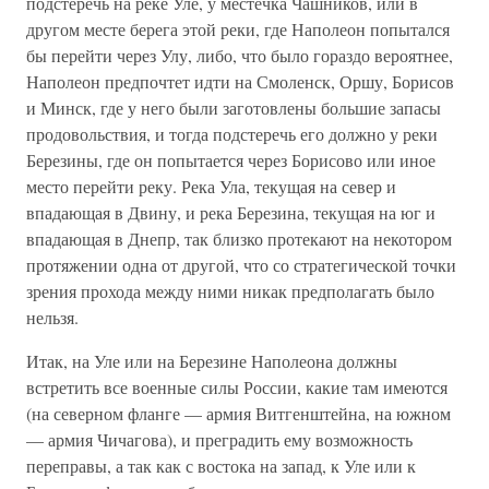
подстеречь на реке Уле, у местечка Чашников, или в
другом месте берега этой реки, где Наполеон попытался
бы перейти через Улу, либо, что было гораздо вероятнее,
Наполеон предпочтет идти на Смоленск, Оршу, Борисов
и Минск, где у него были заготовлены большие запасы
продовольствия, и тогда подстеречь его должно у реки
Березины, где он попытается через Борисово или иное
место перейти реку. Река Ула, текущая на север и
впадающая в Двину, и река Березина, текущая на юг и
впадающая в Днепр, так близко протекают на некотором
протяжении одна от другой, что со стратегической точки
зрения прохода между ними никак предполагать было
нельзя.
Итак, на Уле или на Березине Наполеона должны
встретить все военные силы России, какие там имеются
(на северном фланге — армия Витгенштейна, на южном
— армия Чичагова), и преградить ему возможность
переправы, а так как с востока на запад, к Уле или к