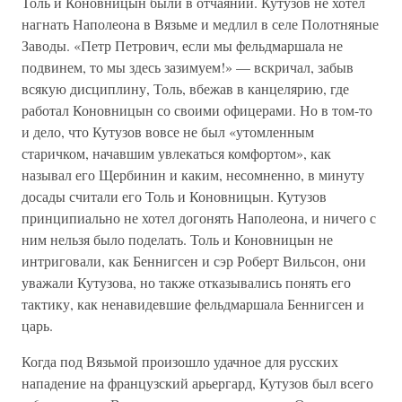
Толь и Коновницын были в отчаянии. Кутузов не хотел
нагнать Наполеона в Вязьме и медлил в селе Полотняные
Заводы. «Петр Петрович, если мы фельдмаршала не
подвинем, то мы здесь зазимуем!» — вскричал, забыв
всякую дисциплину, Толь, вбежав в канцелярию, где
работал Коновницын со своими офицерами. Но в том-то
и дело, что Кутузов вовсе не был «утомленным
старичком, начавшим увлекаться комфортом», как
называл его Щербинин и каким, несомненно, в минуту
досады считали его Толь и Коновницын. Кутузов
принципиально не хотел догонять Наполеона, и ничего с
ним нельзя было поделать. Толь и Коновницын не
интриговали, как Беннигсен и сэр Роберт Вильсон, они
уважали Кутузова, но также отказывались понять его
тактику, как ненавидевшие фельдмаршала Беннигсен и
царь.
Когда под Вязьмой произошло удачное для русских
нападение на французский арьергард, Кутузов был всего