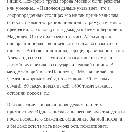
нищих. Пожарные трубы города Москвы были разбиты
или унесены...» Наполеон дальше указывает, что в
добропорядочных столицах его не так принимали: там
оставляли администрацию, полицию, стражу, и все шло
прекрасно. «Так поступили дважды в Вене, в Берлине, в
Мадриде». Он не подозревает самого Александра в
поощрении поджогов, иначе «я не писал бы вам этого
письма». Вообще «принципы, сердце, правильность идеи
Александра не согласуются с такими эксцессами, не
достойными великого государя и великой нации». А
между тем, добавляет Наполеон, в Москве не забыли
увезти пожарные трубы, но оставили 150 полевых
орудий, 60 тысяч новых ружей, 1600 тысяч зарядов,
оставили порох и т.д.
В заключение Наполеон вновь делает попытку
примирения: «Одна записка от вашего величества, до или
после последнего сражения, остановила бы мой поход, и
я бы даже хотел иметь возможность пожертвовать