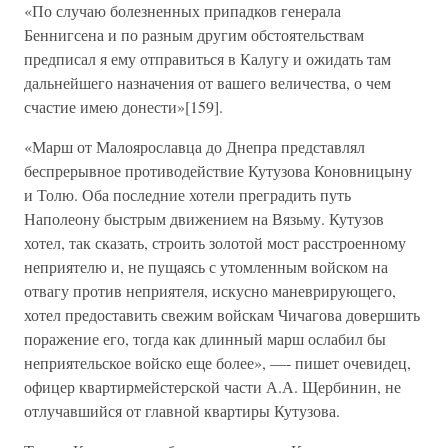
«По случаю болезненных припадков генерала
Беннигсена и по разным другим обстоятельствам
предписал я ему отправиться в Калугу и ожидать там
дальнейшего назначения от вашего величества, о чем
счастие имею донести»[159].
«Марш от Малоярославца до Днепра представлял
беспрерывное противодействие Кутузова Коновницыну
и Толю. Оба последние хотели преградить путь
Наполеону быстрым движением на Вязьму. Кутузов
хотел, так сказать, строить золотой мост расстроенному
неприятелю и, не пущаясь с утомленным войском на
отвагу против неприятеля, искусно маневрирующего,
хотел предоставить свежим войскам Чичагова довершить
поражение его, тогда как длинный марш ослабил бы
неприятельское войско еще более», —- пишет очевидец,
офицер квартирмейстерской части А.А. Щербинин, не
отлучавшийся от главной квартиры Кутузова.