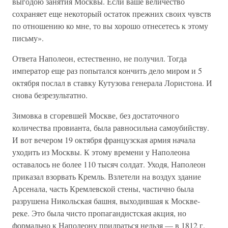
выгодою занятия Москвы. Если ваше величество
сохраняет еще некоторый остаток прежних своих чувств
по отношению ко мне, то вы хорошо отнесетесь к этому
письму».
Ответа Наполеон, естественно, не получил. Тогда
император еще раз попытался кончить дело миром и 5
октября послал в ставку Кутузова генерала Лористона. И
снова безрезультатно.
Зимовка в сгоревшей Москве, без достаточного
количества провианта, была равносильна самоубийству.
И вот вечером 19 октября французская армия начала
уходить из Москвы. К этому времени у Наполеона
оставалось не более 110 тысяч солдат. Уходя, Наполеон
приказал взорвать Кремль. Взлетели на воздух здание
Арсенала, часть Кремлевской стены, частично была
разрушена Никольская башня, выходившая к Москве-
реке. Это была чисто пропагандистская акция, но
формально к Наполеону придраться нельзя — в 1812 г.