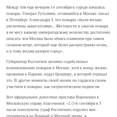
Между тем еще вечером 14 сентября в городе начались
пожары. Генерал Тутолмин, оставшийся в Москве, писал
в Петербург Александру I, что пожары «были весьма
увеличены зажигателями... Жестокости и ужасов пожара
я не могу вашему императорскому величеству достаточно
описать: вся Москва была объята пламенем при самом
сильном ветре, который еще более распространял огонь,
и к тому весьма разорен город».
Губернатор Ростопчин активно содействовал
возникновению пожаров в Москве, хотя к концу жизни,
проживая в Париже, издал брошюру, в которой отрицал
это. В другие моменты своей жизни он гордился своим
участием в пожарах, как патриотическим подвигом.
Вот официальное донесение пристава Вороненки в
Московскую управу благочиния: «2 (14) сентября в 5
часов пополуночи (граф Ростопчин) поручил мне
отправиться на Винный и Мытный дворы, в