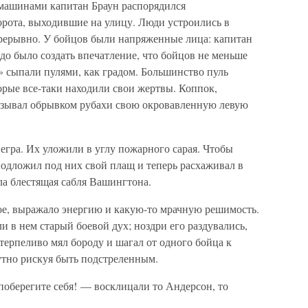
ашинами капитан Браун распорядился
орота, выходившие на улицу. Люди устроились в
рерывно. У бойцов были напряженные лица: капитан
до было создать впечатление, что бойцов не меньше
» сыпали пулями, как градом. Большинство пуль
торые все-таки находили свои жертвы. Коппок,
язывал обрывком рубахи свою окровавленную левую
егра. Их уложили в углу пожарного сарая. Чтобы
подложил под них свой плащ и теперь расхаживал в
ыла блестящая сабля Вашингтона.
ое, выражало энергию и какую-то мрачную решимость.
и в нем старый боевой дух; ноздри его раздувались,
етерпеливо мял бороду и шагал от одного бойца к
утно рискуя быть подстреленным.
поберегите себя! — восклицали то Андерсон, то