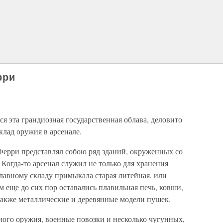
рри
вся эта грандиозная государственная облава, деловито
клад оружия в арсенале.
ерри представлял собою ряд зданий, окруженных со
 Когда-то арсенал служил не только для хранения
главному складу примыкала старая литейная, или
м еще до сих пор оставались плавильная печь, ковши,
также металлические и деревянные модели пушек.
ного оружия, военные повозки и несколько чугунных,