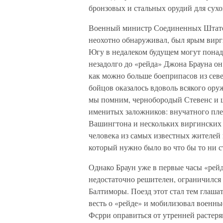
бронзовых и стальных орудий для сухо
Военный министр Соединенных Штато
неохотно обнаруживал, был ярым вирги
Югу в недалеком будущем могут понад
незадолго до «рейда» Джона Брауна он
как можно больше боеприпасов из севе
бойцов оказалось вдоволь всякого ору
мы помним, чернобородый Стевенс и 
именитых заложников: внучатного пл
Вашингтона и нескольких виргинских 
человека из самых известных жителей 
который нужно было во что бы то ни с
Однако Браун уже в первые часы «рей
недостаточно решителен, ограничился 
Балтиморы. Поезд этот стал тем глаша
весть о «рейде» и мобилизовал военны
Фсрри оправиться от утренней растеря