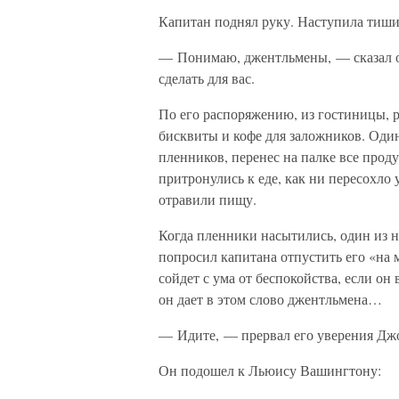
Капитан поднял руку. Наступила тиши
— Понимаю, джентльмены, — сказал о
сделать для вас.
По его распоряжению, из гостиницы, 
бисквиты и кофе для заложников. Один
пленников, перенес на палке все проду
притронулись к еде, как ни пересохло
отравили пищу.
Когда пленники насытились, один из 
попросил капитана отпустить его «на м
сойдет с ума от беспокойства, если он
он дает в этом слово джентльмена…
— Идите, — прервал его уверения Джо
Он подошел к Льюису Вашингтону: