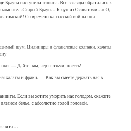
оде Брауна наступила тишина. Все взгляды обратились к
о комнате: «Старый Браун… Браун из Осоватоми…» О,
соватомский! Со времени канзасской войны они
разимый шум. Цилиндры и фланелевые колпаки, халаты
ану.
аки. — Дайте нам, черт возьми, поесть!
м халаты и фраки. — Как вы смеете держать нас в
андиты. Если вы хотите уморить нас голодом, скажите
 вязаном белье, с абсолютно голой головой.
ас всех…