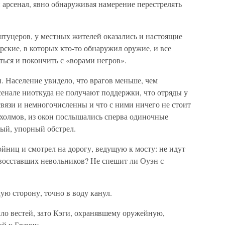
и арсенал, явно обнаруживая намерение перестрелять
штуцеров, у местных жителей оказались и настоящие
рские, в которых кто-то обнаружил оружие, и все
ься и покончить с «ворами негров».
 Население увидело, что врагов меньше, чем
рсенале ниоткуда не получают поддержки, что отряды у
вязи и немногочисленны и что с ними ничего не стоит
 холмов, из окон послышались сперва одиночные
ный, упорный обстрел.
ойниц и смотрел на дорогу, ведущую к мосту: не идут
 восставших невольников? Не спешит ли Оуэн с
ю сторону, точно в воду канул.
ло вестей, зато Кэги, охранявшему оружейную,
ой к Брауну.