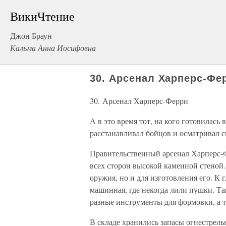
ВикиЧтение
Джон Браун
Кальма Анна Иосифовна
30. Арсенал Харперс-Фе
30. Арсенал Харперс-Ферри
А в это время тот, на кого готовилась 
расстанавливал бойцов и осматривал с
Правительственный арсенал Харперс-Ф
всех сторон высокой каменной стеной.
оружия, но и для изготовления его. К 
машинная, где некогда лили пушки. Та
разные инструменты для формовки, а 
В складе хранились запасы огнестрель