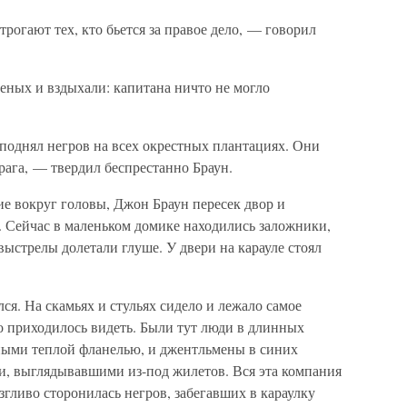
трогают тех, кто бьется за правое дело, — говорил
еных и вздыхали: капитана ничто не могло
поднял негров на всех окрестных плантациях. Они
врага, — твердил беспрестанно Браун.
е вокруг головы, Джон Браун пересек двор и
 Сейчас в маленьком домике находились заложники,
ыстрелы долетали глуше. У двери на карауле стоял
ся. На скамьях и стульях сидело и лежало самое
бо приходилось видеть. Были тут люди в длинных
ными теплой фланелью, и джентльмены в синих
и, выглядывавшими из-под жилетов. Вся эта компания
згливо сторонилась негров, забегавших в караулку