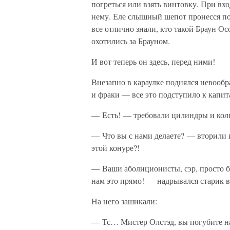
погреться или взять винтовку. При вх
нему. Еле слышный шепот пронесся п
все отлично знали, кто такой Браун О
охотились за Брауном.
И вот теперь он здесь, перед ними!
Внезапно в караулке поднялся невооб
и фраки — все это подступило к капит
— Есть! — требовали цилиндры и колп
— Что вы с нами делаете? — вторили и
этой конуре?!
— Ваши аболиционисты, сэр, просто б
нам это прямо! — надрывался старик в
На него зашикали:
— Тс… Мистер Олстэд, вы погубите н