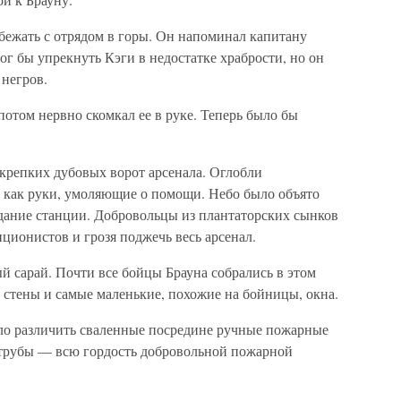
бежать с отрядом в горы. Он напоминал капитану
ог бы упрекнуть Кэги в недостатке храбрости, но он
 негров.
потом нервно скомкал ее в руке. Теперь было бы
 крепких дубовых ворот арсенала. Оглобли
 как руки, умоляющие о помощи. Небо было объято
здание станции. Добровольцы из плантаторских сынков
ционистов и грозя поджечь весь арсенал.
й сарай. Почти все бойцы Брауна собрались в этом
 стены и самые маленькие, похожие на бойницы, окна.
ло различить сваленные посредине ручные пожарные
, трубы — всю гордость добровольной пожарной