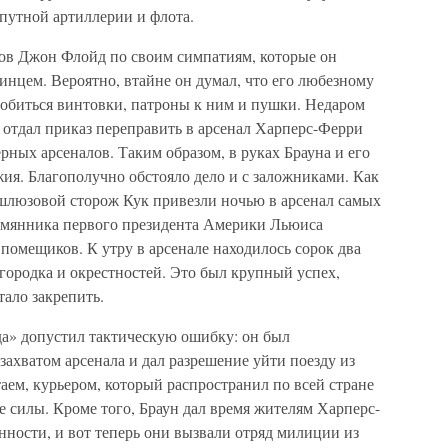
путной артиллерии и флота.
в Джон Флойд по своим симпатиям, которые он
нцем. Вероятно, втайне он думал, что его любезному
обиться винтовки, патроны к ним и пушки. Недаром
 отдал приказ переправить в арсенал Харперс-Ферри
рных арсеналов. Таким образом, в руках Брауна и его
жия. Благополучно обстояло дело и с заложниками. Как
шлюзовой сторож Кук привезли ночью в арсенал самых
емянника первого президента Америки Льюиса
помещиков. К утру в арсенале находилось сорок два
городка и окрестностей. Это был крупный успех,
тало закрепить.
да» допустил тактическую ошибку: он был
захватом арсенала и дал разрешение уйти поезду из
таем, курьером, который распространил по всей стране
е силы. Кроме того, Браун дал время жителям Харперс-
нности, и вот теперь они вызвали отряд милиции из