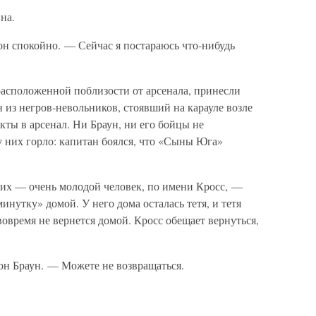
на.
н спокойно. — Сейчас я постараюсь что-нибудь
расположенной поблизости от арсенала, принесли
 из негров-невольников, стоявший на карауле возле
кты в арсенал. Ни Браун, ни его бойцы не
 у них горло: капитан боялся, что «Сыны Юга»
них — очень молодой человек, по имени Кросс, —
инутку» домой. У него дома осталась тетя, и тетя
 вовремя не вернется домой. Кросс обещает вернуться,
н Браун. — Можете не возвращаться.