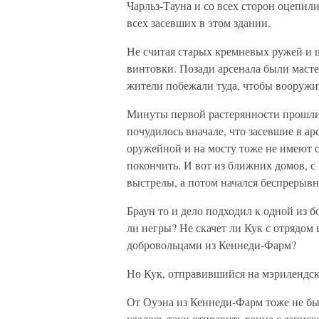
Чарльз-Тауна и со всех сторон оцепил
всех засевших в этом здании.
Не считая старых кремневых ружей и 
винтовки. Позади арсенала были масте
жители побежали туда, чтобы вооружит
Минуты первой растерянности прошли.
почудилось вначале, что засевшие в а
оружейной и на мосту тоже не имеют с
покончить. И вот из ближних домов, с
выстрелы, а потом начался беспрерыв
Браун то и дело подходил к одной из б
ли негры? Не скачет ли Кук с отрядом
добровольцами из Кеннеди-Фарм?
Но Кук, отправившийся на мэрилендску
От Оуэна из Кеннеди-Фарм тоже не бы
удалось-таки отправить гонца с записк